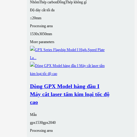
Nhôm
Thép carbon
Đồng
Thép không gỉ
Độ dày cắt tối đa
≤20mm
Processing area
1530x3050mm
More parameters
Dòng GPX Model hàng đầu I
Máy cắt laser tấm kim loại tốc độ
cao
Mẫu
gpx1530
gpx2040
Processing area