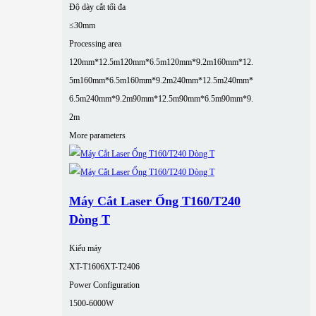
Độ dày cắt tối đa
≤30mm
Processing area
120mm*12.5m
120mm*6.5m
120mm*9.2m
160mm*12.
5m
160mm*6.5m
160mm*9.2m
240mm*12.5m
240mm*
6.5m
240mm*9.2m
90mm*12.5m
90mm*6.5m
90mm*9.
2m
More parameters
Máy Cắt Laser Ống T160/T240
Dòng T
Kiểu máy
XT-T1606
XT-T2406
Power Configuration
1500-6000W