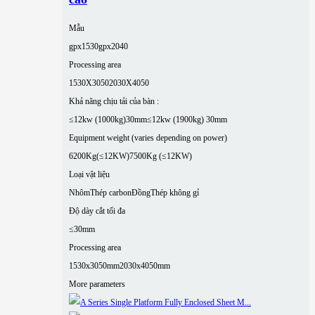
Mẫu
gpx1530
gpx2040
Processing area
1530X3050
2030X4050
Khả năng chịu tải của bàn :
≤12kw (1000kg)30mm
≤12kw (1900kg) 30mm
Equipment weight (varies depending on power)
6200Kg(≤12KW)
7500Kg (≤12KW)
Loại vật liệu
Nhôm
Thép carbon
Đồng
Thép không gỉ
Độ dày cắt tối đa
≤30mm
Processing area
1530x3050mm
2030x4050mm
More parameters