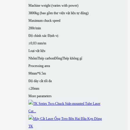
Machine weight (varies with power)
3800kg (bao gồm thư viện vật liệu tự động)
Maximum chuck speed
200r/min
Độ chính xác Định vị:
±0,03 mm/m
Loại vật liệu
Nhôm
Thép carbon
Đồng
Thép không gỉ
Processing area
90mm*6.5m
Độ dày cắt tối đa
≤20mm
More parameters