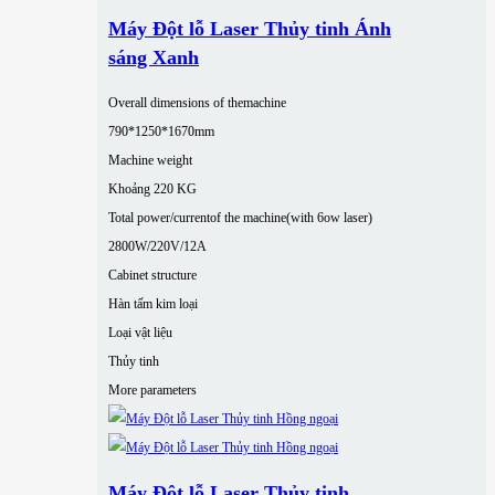
Máy Đột lỗ Laser Thủy tinh Ánh
sáng Xanh
Overall dimensions of themachine
790*1250*1670mm
Machine weight
Khoảng 220 KG
Total power/currentof the machine(with 6ow laser)
2800W/220V/12A
Cabinet structure
Hàn tấm kim loại
Loại vật liệu
Thủy tinh
More parameters
Máy Đột lỗ Laser Thủy tinh