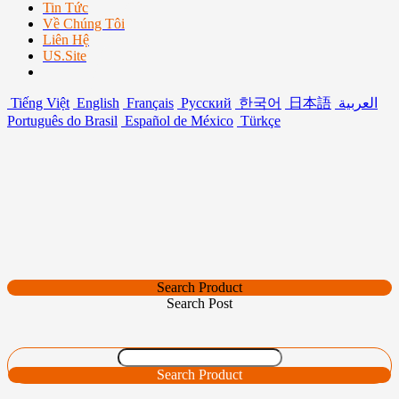
Tin Tức
Về Chúng Tôi
Liên Hệ
US.Site
Tiếng Việt
English
Français
Русский
한국어
日本語
العربية
Português do Brasil
Español de México
Türkçe
Search Product
Search Post
Search Product