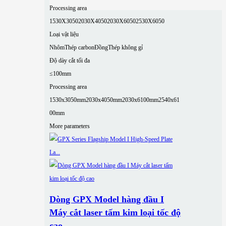
Processing area
1530X3050
2030X4050
2030X6050
2530X6050
Loại vật liệu
Nhôm
Thép carbon
Đồng
Thép không gỉ
Độ dày cắt tối đa
≤100mm
Processing area
1530x3050mm
2030x4050mm
2030x6100mm
2540x61
00mm
More parameters
Dòng GPX Model hàng đầu I
Máy cắt laser tấm kim loại tốc độ
cao