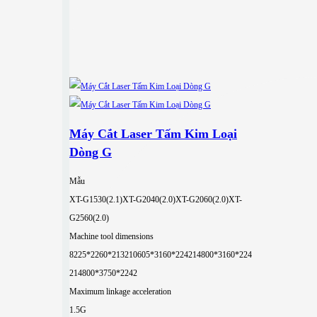
Máy Cắt Laser Tấm Kim Loại
Dòng G
Mẫu
XT-G1530(2.1)
XT-G2040(2.0)
XT-G2060(2.0)
XT-
G2560(2.0)
Machine tool dimensions
8225*2260*2132
10605*3160*2242
14800*3160*224
2
14800*3750*2242
Maximum linkage acceleration
1.5G