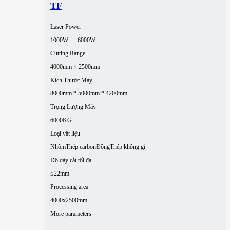
TF
Laser Power
1000W — 6000W
Cutting Range
4000mm × 2500mm
Kích Thước Máy
8000mm * 5000mm * 4200mm
Trọng Lượng Máy
6000KG
Loại vật liệu
Nhôm
Thép carbon
Đồng
Thép không gỉ
Độ dày cắt tối đa
≤22mm
Processing area
4000x2500mm
More parameters