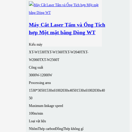
Máy Cắt Laser Tấm và Ống Tích
hợp Một mặt bằng Dòng WT
Kiểu máy
XT-W1530T
XT-W1560T
XT-W2040T
XT-
W2060T
XT-W2560T
Công suất
3000W-12000W
Processing area
1530*3050
1530x6100
2030x4050
1530x6100
2030x40
50
Maximum linkage speed
100m/min
Loại vật liệu
Nhôm
Thép carbon
Đồng
Thép không gỉ