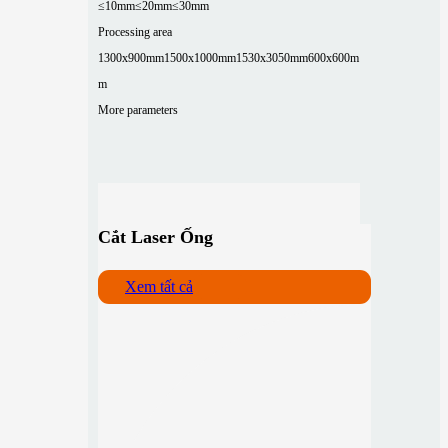
≤10mm
≤20mm
≤30mm
Processing area
1300x900mm
1500x1000mm
1530x3050mm
600x600m
m
More parameters
Cắt Laser Ống
Xem tất cả