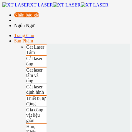
XT LASER
Nhận báo giá
Ngôn Ngữ
Trang Chủ
Sản Phẩm
Cắt Laser
Tấm
Cắt laser
ống
Cắt laser
tấm và
ống
Cắt laser
định hình
Thiết bị tự
động
Gia công
vật liệu
giòn
Hàn,
Khắc,