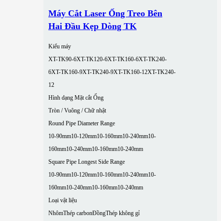
Máy Cắt Laser Ống Treo Bên
Hai Đầu Kẹp Dòng TK
Kiểu máy
XT-TK90-6
XT-TK120-6
XT-TK160-6
XT-TK240-
6
XT-TK160-9
XT-TK240-9
XT-TK160-12
XT-TK240-
12
Hình dạng Mặt cắt Ống
Tròn / Vuông / Chữ nhật
Round Pipe Diameter Range
10-90mm
10-120mm
10-160mm
10-240mm
10-
160mm
10-240mm
10-160mm
10-240mm
Square Pipe Longest Side Range
10-90mm
10-120mm
10-160mm
10-240mm
10-
160mm
10-240mm
10-160mm
10-240mm
Loại vật liệu
Nhôm
Thép carbon
Đồng
Thép không gỉ