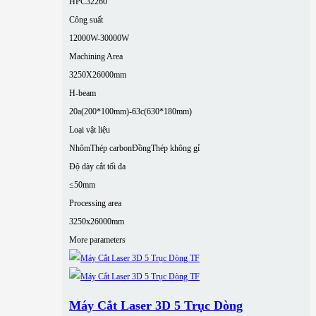
HPC32260
Công suất
12000W-30000W
Machining Area
3250X26000mm
H-beam
20a(200*100mm)-63c(630*180mm)
Loại vật liệu
Nhôm
Thép carbon
Đồng
Thép không gỉ
Độ dày cắt tối đa
≤50mm
Processing area
3250x26000mm
More parameters
Máy Cắt Laser 3D 5 Trục Dòng