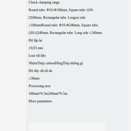
Chuck clamping range
Round tube: Φ10-Φ160mm, Square tube: □10-
□160mm, Rectangular tube: Longest side
≤160mm
Round tube: Φ10-Φ240mm, Square tube:
□10-□240mm, Rectangular tube: Long side ≤240mm
Độ lặp lại
±0,03 mm
Loại vật liệu
Nhôm
Thép carbon
Đồng
Thép không gỉ
Độ dày cắt tối đa
≤30mm
Processing area
160mm*6.5m
240mm*6.5m
More parameters