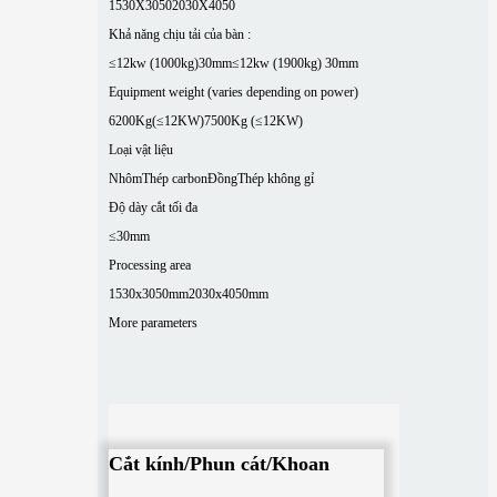
1530X3050
2030X4050
Khả năng chịu tải của bàn :
≤12kw (1000kg)30mm
≤12kw (1900kg) 30mm
Equipment weight (varies depending on power)
6200Kg(≤12KW)
7500Kg (≤12KW)
Loại vật liệu
Nhôm
Thép carbon
Đồng
Thép không gỉ
Độ dày cắt tối đa
≤30mm
Processing area
1530x3050mm
2030x4050mm
More parameters
Cắt kính/Phun cát/Khoan