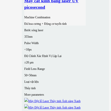
Máy cắt kính bằng laser UV
picosecond
Machine Combination
Đá hoa cương + Động cơ tuyến tính
Bước sóng laser
355nm
Pulse Width
<10ps
Độ Chính Xác Định Vị Lặp Lại
±20 μm
Field Lens Range
50×50mm
Loại vật liệu
Thủy tinh
More parameters