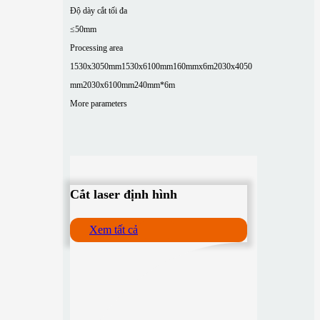
Độ dày cắt tối đa
≤50mm
Processing area
1530x3050mm
1530x6100mm
160mmx6m
2030x4050
mm
2030x6100mm
240mm*6m
More parameters
Cắt laser định hình
Xem tất cả