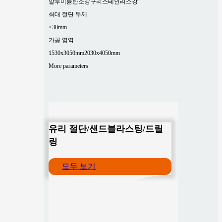
알루미늄
탄소강
구리
스테인리스강
최대 절단 두께
≤30mm
가공 영역
1530x3050mm
2030x4050mm
More parameters
유리 절단/샌드블라스팅/드릴
링
모두 보기