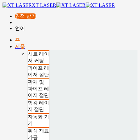
XT LASER
견적 받기
언어
홈
제품
시트 레이
저 커팅
파이프 레
이저 절단
판재 및
파이프 레
이저 절단
형강 레이
저 절단
자동화 기
기
취성 재료
가공