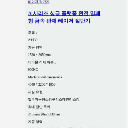
A 시리즈 싱글 플랫폼 완전 밀폐
형 금속 판재 레이저 절단기
모델：
A1530
가공 영역
1530 × 3050mm
테이블 적재 하중：
900KG
Machine tool dimensions
4649 * 2260 * 1950
재질 유형
알루미늄
탄소강
구리
스테인리스강
최대 절단 두께
≤10mm
≤20mm
≤30mm
가공 영역