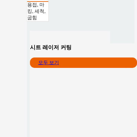
용접, 마
킹, 세척,
굽힘
시트 레이저 커팅
모두 보기