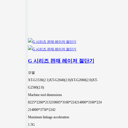
G 시리즈 판재 레이저 절단기
모델
XT-G1530(2.1)
XT-G2040(2.0)
XT-G2060(2.0)
XT-
G2560(2.0)
Machine tool dimensions
8225*2260*2132
10605*3160*2242
14800*3160*224
2
14800*3750*2242
Maximum linkage acceleration
1.5G