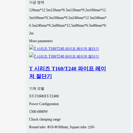
가공 영역
120mm*12.5m
120mm*6.5m
120mm*9.2m
160mm*12.
5m
160mm*6.5m
160mm*9.2m
240mm*12.5m
240mm*
6.5m
240mm*9.2m
90mm*12.5m
90mm*6.5m
90mm*9.
2m
More parameters
T 시리즈 T160/T240 파이프 레이
저 절단기
기계 모델
XT-T1606
XT-T2406
Power Configuration
1500-6000W
Chuck clamping range
Round tube: Φ10-Φ160mm, Square tube: □10-