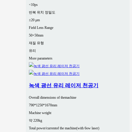
<10ps
반복 위치 정밀도
±20 μm
Field Lens Range
50×50mm
재질 유형
유리
More parameters
녹색 광선 유리 레이저 천공기
Overall dimensions of themachine
790*1250*1670mm
Machine weight
약 220kg
Total power/currentof the machine(with 6ow laser)