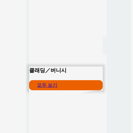
클래딩／버니시
모두 보기