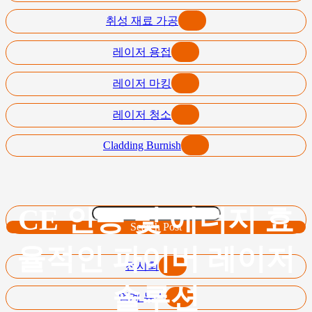
취성 재료 가공
레이저 용접
레이저 마킹
레이저 청소
Cladding Burnish
CE 인증 및 에너지 효
Search Post
율적인 파이버 레이저
전시회
솔루션
업계 뉴스