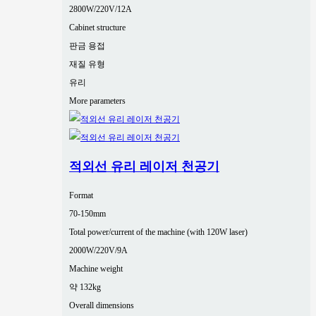
2800W/220V/12A
Cabinet structure
판금 용접
재질 유형
유리
More parameters
적외선 유리 레이저 천공기
Format
70-150mm
Total power/current of the machine (with 120W laser)
2000W/220V/9A
Machine weight
약 132kg
Overall dimensions