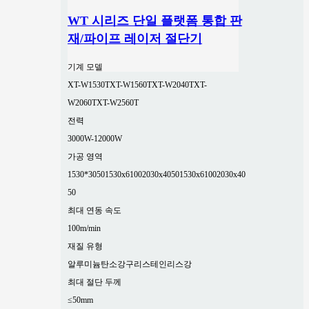
WT 시리즈 단일 플랫폼 통합 판
재/파이프 레이저 절단기
기계 모델
XT-W1530T
XT-W1560T
XT-W2040T
XT-
W2060T
XT-W2560T
전력
3000W-12000W
가공 영역
1530*3050
1530x6100
2030x4050
1530x6100
2030x40
50
최대 연동 속도
100m/min
재질 유형
알루미늄
탄소강
구리
스테인리스강
최대 절단 두께
≤50mm