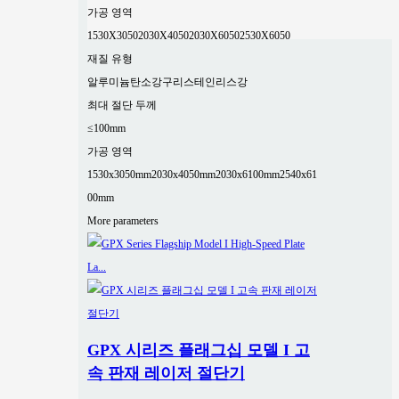
가공 영역
1530X3050
2030X4050
2030X6050
2530X6050
재질 유형
알루미늄
탄소강
구리
스테인리스강
최대 절단 두께
≤100mm
가공 영역
1530x3050mm
2030x4050mm
2030x6100mm
2540x61
00mm
More parameters
GPX 시리즈 플래그십 모델 I 고
속 판재 레이저 절단기