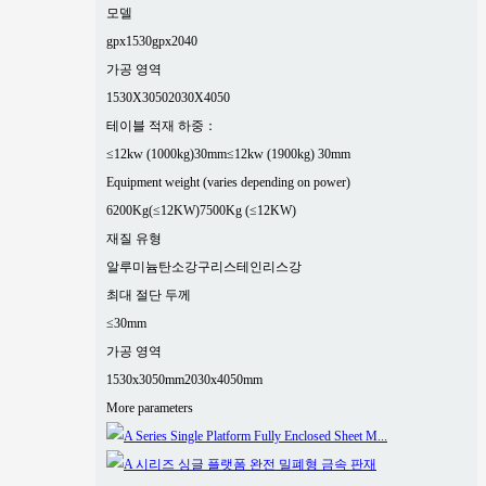
모델
gpx1530
gpx2040
가공 영역
1530X3050
2030X4050
테이블 적재 하중：
≤12kw (1000kg)30mm
≤12kw (1900kg) 30mm
Equipment weight (varies depending on power)
6200Kg(≤12KW)
7500Kg (≤12KW)
재질 유형
알루미늄
탄소강
구리
스테인리스강
최대 절단 두께
≤30mm
가공 영역
1530x3050mm
2030x4050mm
More parameters