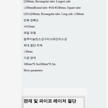
□160mm, Rectangular tube: Longest side
≤160mm
Round tube: Φ10-Φ240mm, Square tube:
□10-□240mm, Rectangular tube: Long side ≤240mm
반복 정확도
±0.03mm
재질 유형
알루미늄
탄소강
구리
스테인리스강
최대 절단 두께
≤30mm
가공 영역
160mm*6.5m
240mm*6.5m
More parameters
판재 및 파이프 레이저 절단