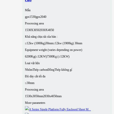
Mẫu
gpx1530
gpx2040
Processing area
1530X3050
2030X4050
Khả năng chịu tải của bàn :
≤12kw (1000kg)30mm
≤12kw (1900kg) 30mm
Equipment weight (varies depending on power)
6200Kg(≤12KW)
7500Kg (≤12KW)
Loại vật liệu
Nhôm
Thép carbon
Đồng
Thép không gỉ
Độ dày cắt tối đa
≤30mm
Processing area
1530x3050mm
2030x4050mm
More parameters