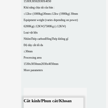
1530X3050
2030X4050
Khả năng chịu tải của bàn :
≤12kw (1000kg)30mm
≤12kw (1900kg) 30mm
Equipment weight (varies depending on power)
6200Kg(≤12KW)
7500Kg (≤12KW)
Loại vật liệu
Nhôm
Thép carbon
Đồng
Thép không gỉ
Độ dày cắt tối đa
≤30mm
Processing area
1530x3050mm
2030x4050mm
More parameters
Cắt kính/Phun cát/Khoan