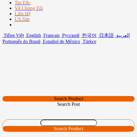
Tin Tức
Về Chúng Tôi
Liên Hệ
US.Site
Tiếng Việt
English
Français
Русский
한국어
日本語
العربية
Português do Brasil
Español de México
Türkçe
Search Product
Search Post
Search Product