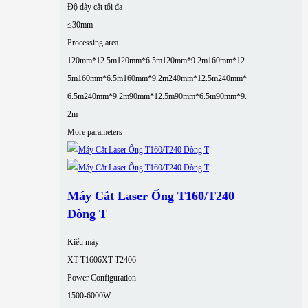
Độ dày cắt tối đa
≤30mm
Processing area
120mm*12.5m
120mm*6.5m
120mm*9.2m
160mm*12.
5m
160mm*6.5m
160mm*9.2m
240mm*12.5m
240mm*
6.5m
240mm*9.2m
90mm*12.5m
90mm*6.5m
90mm*9.
2m
More parameters
Máy Cắt Laser Ống T160/T240
Dòng T
Kiểu máy
XT-T1606
XT-T2406
Power Configuration
1500-6000W