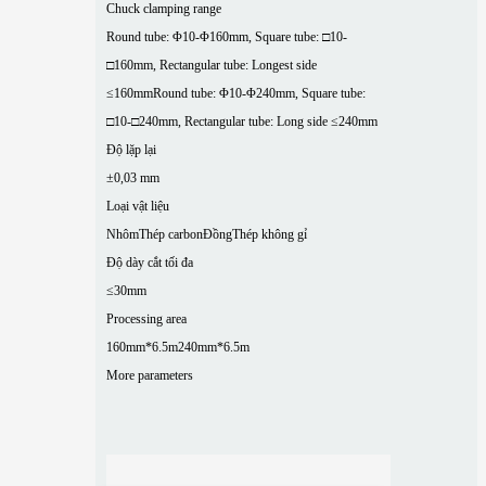
Chuck clamping range
Round tube: Φ10-Φ160mm, Square tube: □10-
□160mm, Rectangular tube: Longest side
≤160mm
Round tube: Φ10-Φ240mm, Square tube:
□10-□240mm, Rectangular tube: Long side ≤240mm
Độ lặp lại
±0,03 mm
Loại vật liệu
Nhôm
Thép carbon
Đồng
Thép không gỉ
Độ dày cắt tối đa
≤30mm
Processing area
160mm*6.5m
240mm*6.5m
More parameters