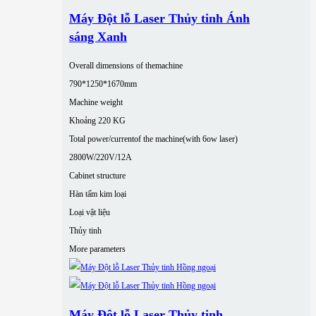
Máy Đột lỗ Laser Thủy tinh Ánh
sáng Xanh
Overall dimensions of themachine
790*1250*1670mm
Machine weight
Khoảng 220 KG
Total power/currentof the machine(with 6ow laser)
2800W/220V/12A
Cabinet structure
Hàn tấm kim loại
Loại vật liệu
Thủy tinh
More parameters
Máy Đột lỗ Laser Thủy tinh