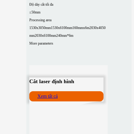
Độ dày cắt tối đa
≤50mm
Processing area
1530x3050mm
1530x6100mm
160mmx6m
2030x4050
mm
2030x6100mm
240mm*6m
More parameters
Cắt laser định hình
Xem tất cả