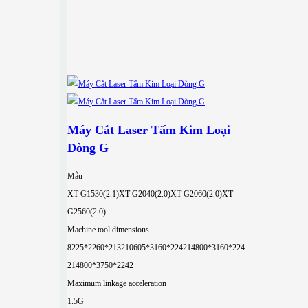
Máy Cắt Laser Tấm Kim Loại
Dòng G
Mẫu
XT-G1530(2.1)
XT-G2040(2.0)
XT-G2060(2.0)
XT-
G2560(2.0)
Machine tool dimensions
8225*2260*2132
10605*3160*2242
14800*3160*224
2
14800*3750*2242
Maximum linkage acceleration
1.5G