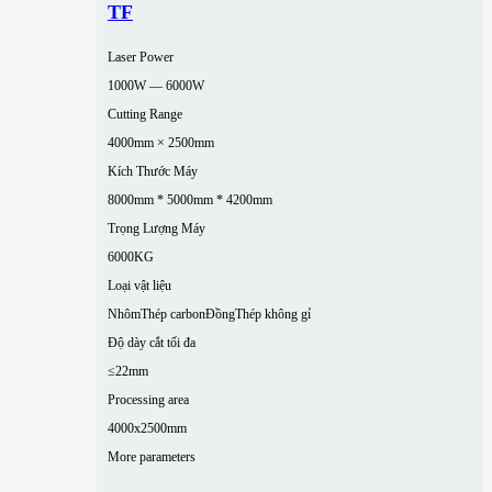
TF
Laser Power
1000W — 6000W
Cutting Range
4000mm × 2500mm
Kích Thước Máy
8000mm * 5000mm * 4200mm
Trọng Lượng Máy
6000KG
Loại vật liệu
Nhôm
Thép carbon
Đồng
Thép không gỉ
Độ dày cắt tối đa
≤22mm
Processing area
4000x2500mm
More parameters