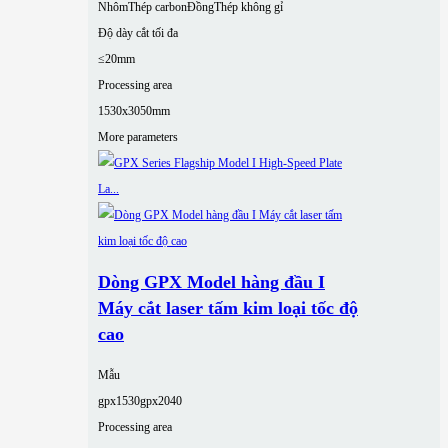
Nhôm
Thép carbon
Đồng
Thép không gỉ
Độ dày cắt tối đa
≤20mm
Processing area
1530x3050mm
More parameters
Dòng GPX Model hàng đầu I
Máy cắt laser tấm kim loại tốc độ
cao
Mẫu
gpx1530
gpx2040
Processing area