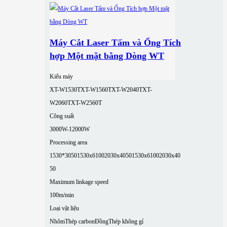
Máy Cắt Laser Tấm và Ống Tích
hợp Một mặt bằng Dòng WT
Kiểu máy
XT-W1530T
XT-W1560T
XT-W2040T
XT-
W2060T
XT-W2560T
Công suất
3000W-12000W
Processing area
1530*3050
1530x6100
2030x4050
1530x6100
2030x40
50
Maximum linkage speed
100m/min
Loại vật liệu
Nhôm
Thép carbon
Đồng
Thép không gỉ