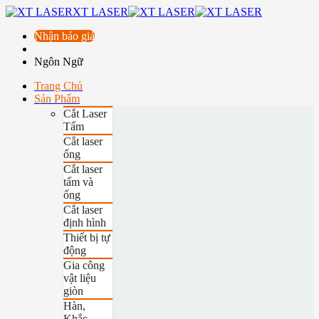
XT LASER
Nhận báo giá
Ngôn Ngữ
Trang Chủ
Sản Phẩm
Cắt Laser
Tấm
Cắt laser
ống
Cắt laser
tấm và
ống
Cắt laser
định hình
Thiết bị tự
động
Gia công
vật liệu
giòn
Hàn,
Khắc,