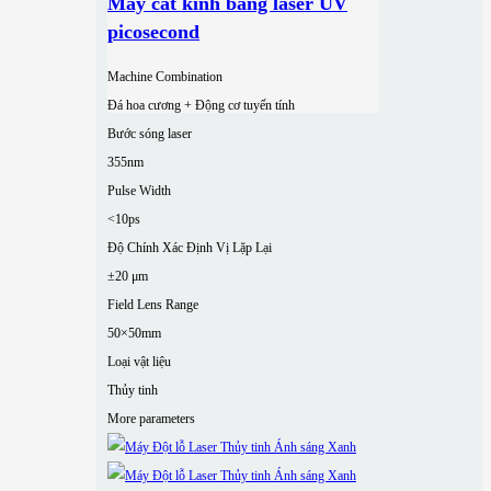
Máy cắt kính bằng laser UV
picosecond
Machine Combination
Đá hoa cương + Động cơ tuyến tính
Bước sóng laser
355nm
Pulse Width
<10ps
Độ Chính Xác Định Vị Lặp Lại
±20 μm
Field Lens Range
50×50mm
Loại vật liệu
Thủy tinh
More parameters