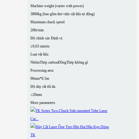
Machine weight (varies with power)
3800kg (bao gồm thư viện vật liệu tự động)
Maximum chuck speed
200r/min
Độ chính xác Định vị:
±0,03 mm/m
Loại vật liệu
Nhôm
Thép carbon
Đồng
Thép không gỉ
Processing area
90mm*6.5m
Độ dày cắt tối đa
≤20mm
More parameters