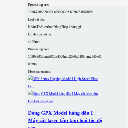
Processing area
1530X3050
2030X4050
2030X6050
2530X6050
Loại vật liệu
Nhôm
Thép carbon
Đồng
Thép không gỉ
Độ dày cắt tối đa
≤100mm
Processing area
1530x3050mm
2030x4050mm
2030x6100mm
2540x61
00mm
More parameters
Dòng GPX Model hàng đầu I
Máy cắt laser tấm kim loại tốc độ
cao