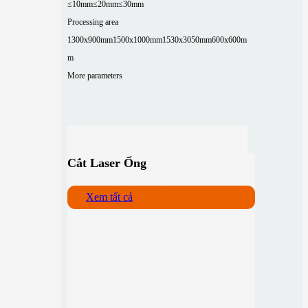
≤10mm
≤20mm
≤30mm
Processing area
1300x900mm
1500x1000mm
1530x3050mm
600x600m
m
More parameters
Cắt Laser Ống
Xem tất cả