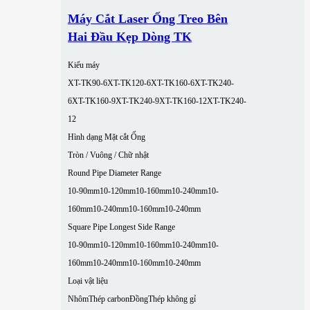
Máy Cắt Laser Ống Treo Bên
Hai Đầu Kẹp Dòng TK
Kiểu máy
XT-TK90-6
XT-TK120-6
XT-TK160-6
XT-TK240-
6
XT-TK160-9
XT-TK240-9
XT-TK160-12
XT-TK240-
12
Hình dạng Mặt cắt Ống
Tròn / Vuông / Chữ nhật
Round Pipe Diameter Range
10-90mm
10-120mm
10-160mm
10-240mm
10-
160mm
10-240mm
10-160mm
10-240mm
Square Pipe Longest Side Range
10-90mm
10-120mm
10-160mm
10-240mm
10-
160mm
10-240mm
10-160mm
10-240mm
Loại vật liệu
Nhôm
Thép carbon
Đồng
Thép không gỉ