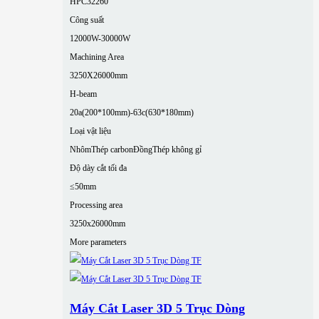
HPC32260
Công suất
12000W-30000W
Machining Area
3250X26000mm
H-beam
20a(200*100mm)-63c(630*180mm)
Loại vật liệu
Nhôm
Thép carbon
Đồng
Thép không gỉ
Độ dày cắt tối đa
≤50mm
Processing area
3250x26000mm
More parameters
Máy Cắt Laser 3D 5 Trục Dòng