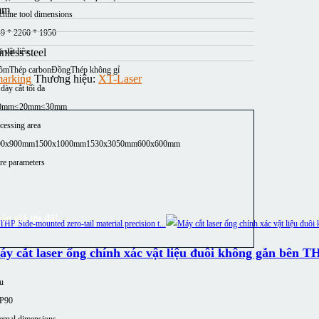
mm
hine tool dimensions
9 * 2260 * 1950
i vật liệu
nless steel
ôm
Thép carbon
Đồng
Thép không gỉ
marking
Thương hiệu:
XT-Laser
dày cắt tối đa
0mm
≤20mm
≤30mm
cessing area
00x900mm
1500x1000mm
1530x3050mm
600x600mm
e parameters
áo giá ưu đãi.
.
y cắt laser ống chính xác vật liệu đuôi không gắn bên T
u
P90
ernal dimensions