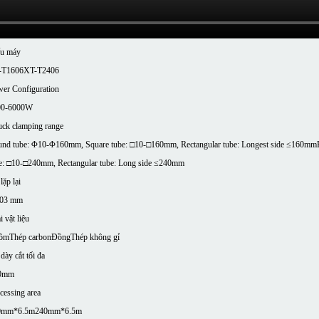
áy Cắt Laser Ống T160/T240 Dòng T
u máy
-T1606
XT-T2406
er Configuration
00-6000W
ck clamping range
nd tube: Φ10-Φ160mm, Square tube: □10-□160mm, Rectangular tube: Longest side ≤160mm
e: □10-□240mm, Rectangular tube: Long side ≤240mm
lặp lại
,03 mm
i vật liệu
ôm
Thép carbon
Đồng
Thép không gỉ
dày cắt tối đa
0mm
cessing area
0mm*6.5m
240mm*6.5m