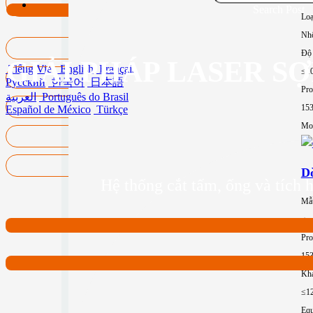
Search Post
Loạ
Nh
Độ 
GIẢI PHÁP LASER S
Tiếng Việt
English
Français
≤1
Русский
한국어
日本語
Pro
العربية
Português do Brasil
15
Español de México
Türkçe
Mor
Dò
Hệ thống cắt tấm, ống và tích h
Mẫ
gp
Pro
15
Khả
≤1
Equ