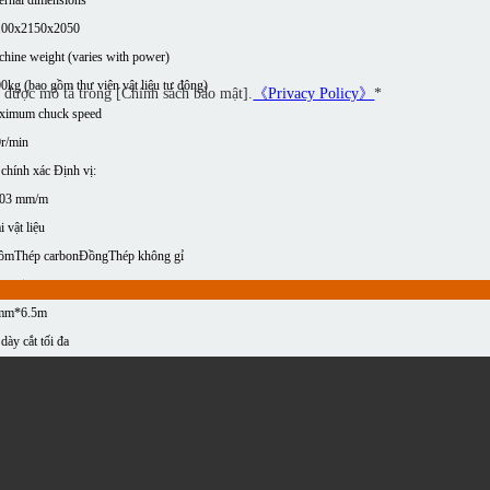
100x2150x2050
hine weight (varies with power)
0kg (bao gồm thư viện vật liệu tự động)
ư được mô tả trong [Chính sách bảo mật].
《Privacy Policy》
*
ximum chuck speed
r/min
chính xác Định vị:
,03 mm/m
i vật liệu
ôm
Thép carbon
Đồng
Thép không gỉ
cessing area
mm*6.5m
dày cắt tối đa
0mm
e parameters
áy Cắt Laser Ống Treo Bên Hai Đầu Kẹp Dòng TK