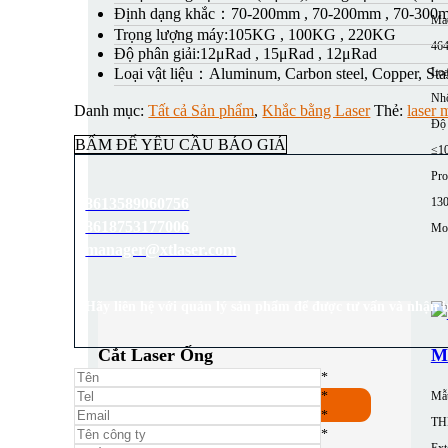
Định dạng khắc：
70-200mm , 70-200mm , 70-300
Mac
Trọng lượng máy:
105KG , 100KG , 220KG
464
Độ phân giải:
12μRad , 15μRad , 12μRad
Loạ
Loại vật liệu：
Aluminum, Carbon steel, Copper, Stai
Nh
Danh mục:
Tất cả Sản phẩm
,
Khắc bằng Laser
Thẻ:
laser 
Độ 
BẤM ĐỂ YÊU CẦU BÁO GIÁ
≤1
Pro
13
8613589060756
8618753177006
Mor
manager@xtlaser.com
Hãy liên hệ với quản lý sản phẩm để được tư vấn và nhận b
Cắt Laser Ống
Má
*
Mẫ
*
Xem tất cả
*
TH
*
Ext