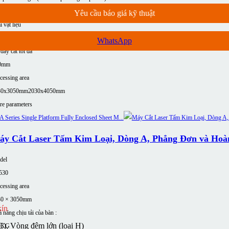
00Kg(≤12KW)
7500Kg (≤12KW)
Yêu cầu báo giá kỹ thuật
i vật liệu
ôm
Thép carbon
Đồng
Thép không gỉ
WhatsApp
dày cắt tối đa
0mm
cessing area
30x3050mm
2030x4050mm
e parameters
áy Cắt Laser Tấm Kim Loại, Dòng A, Phẳng Đơn và Hoà
del
530
cessing area
30 × 3050mm
kín
 năng chịu tải của bàn :
C), Vòng đệm lớn (loại H)
0KG