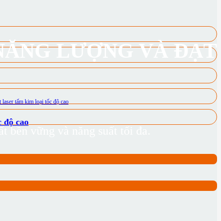
 NĂNG LƯỢNG VÀ ĐẠT
 độ cao
ất bền vững và năng suất tối đa.