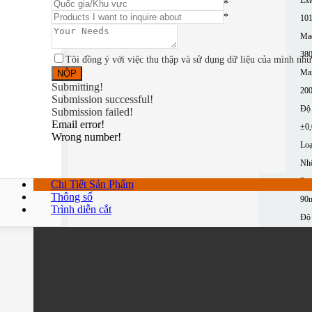
*
*
10
Mac
380
Tôi đồng ý với việc thu thập và sử dụng dữ liệu của mình nh
Ma
Submitting!
200
Submission successful!
Độ 
Submission failed!
Email error!
±0
Wrong number!
Loạ
Nh
Pro
Chi Tiết Sản Phẩm
Thông số
90
Trình diễn cắt
Độ 
≤2
Mor
M