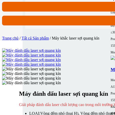
62
Loạ
Nh
Độ 
≤3
Trang chủ
/
Tất cả Sản phẩm
/ Máy khắc laser sợi quang kín
Pro
15
Mor
M
Mo
A1
Máy đánh dấu laser sợi quang kín
Pro
15
Giải pháp đánh dấu laser chất lượng cao trong môi trường 
Khả
LOẠI:
Vòng đệm nhỏ (loại H), Vòng đệm nhỏ (loại 
90