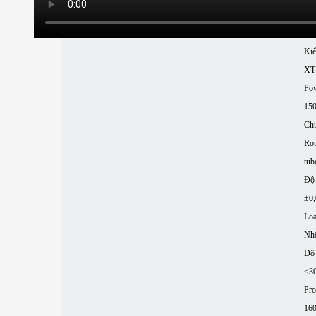
M
Kiể
XT
Pow
15
Chu
Rou
tub
Độ 
±0
Loạ
Nh
Độ 
≤3
Pro
16