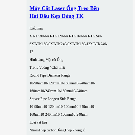
Máy Cắt Laser Ống Treo Bên
Hai Đầu Kẹp Dòng TK
Kiểu máy
XT-TK90-6
XT-TK120-6
XT-TK160-6
XT-TK240-
6
XT-TK160-9
XT-TK240-9
XT-TK160-12
XT-TK240-
12
Hình dạng Mặt cắt Ống
Tròn / Vuông / Chữ nhật
Round Pipe Diameter Range
10-90mm
10-120mm
10-160mm
10-240mm
10-
160mm
10-240mm
10-160mm
10-240mm
Square Pipe Longest Side Range
10-90mm
10-120mm
10-160mm
10-240mm
10-
160mm
10-240mm
10-160mm
10-240mm
Loại vật liệu
Nhôm
Thép carbon
Đồng
Thép không gỉ