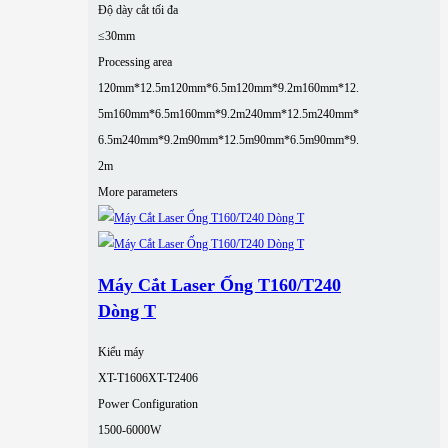
Độ dày cắt tối đa
≤30mm
Processing area
120mm*12.5m
120mm*6.5m
120mm*9.2m
160mm*12.
5m
160mm*6.5m
160mm*9.2m
240mm*12.5m
240mm*
6.5m
240mm*9.2m
90mm*12.5m
90mm*6.5m
90mm*9.
2m
More parameters
Máy Cắt Laser Ống T160/T240
Dòng T
Kiểu máy
XT-T1606
XT-T2406
Power Configuration
1500-6000W