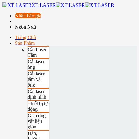
XT LASER
Nhận báo giá
Ngôn Ngữ
Trang Chủ
Sản Phẩm
Cắt Laser
Tấm
Cắt laser
ống
Cắt laser
tấm và
ống
Cắt laser
định hình
Thiết bị tự
động
Gia công
vật liệu
giòn
Hàn,
Khắc,