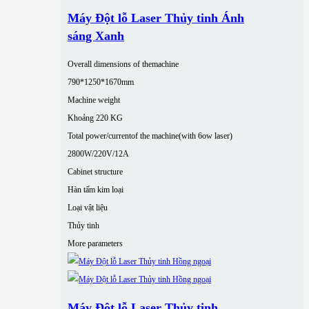
Máy Đột lỗ Laser Thủy tinh Ánh
sáng Xanh
Overall dimensions of themachine
790*1250*1670mm
Machine weight
Khoảng 220 KG
Total power/currentof the machine(with 6ow laser)
2800W/220V/12A
Cabinet structure
Hàn tấm kim loại
Loại vật liệu
Thủy tinh
More parameters
Máy Đột lỗ Laser Thủy tinh