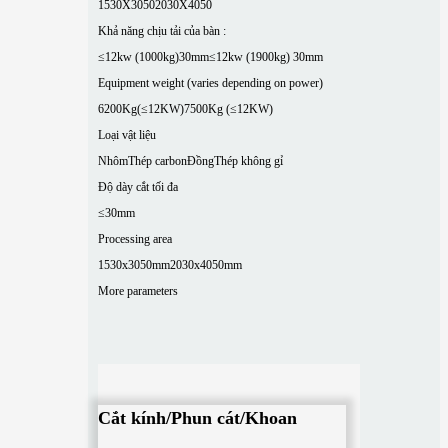
1530X3050
2030X4050
Khả năng chịu tải của bàn :
≤12kw (1000kg)30mm
≤12kw (1900kg) 30mm
Equipment weight (varies depending on power)
6200Kg(≤12KW)
7500Kg (≤12KW)
Loại vật liệu
Nhôm
Thép carbon
Đồng
Thép không gỉ
Độ dày cắt tối đa
≤30mm
Processing area
1530x3050mm
2030x4050mm
More parameters
Cắt kính/Phun cát/Khoan