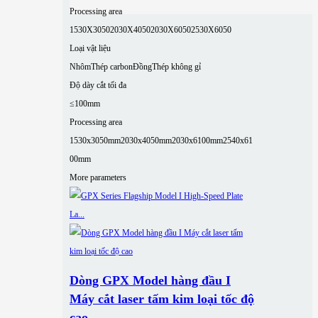
Processing area
1530X3050
2030X4050
2030X6050
2530X6050
Loại vật liệu
Nhôm
Thép carbon
Đồng
Thép không gỉ
Độ dày cắt tối đa
≤100mm
Processing area
1530x3050mm
2030x4050mm
2030x6100mm
2540x61
00mm
More parameters
Dòng GPX Model hàng đầu I
Máy cắt laser tấm kim loại tốc độ
cao