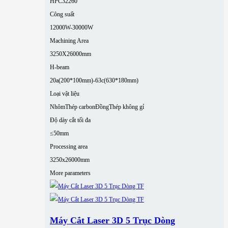
HPC32260
Công suất
12000W-30000W
Machining Area
3250X26000mm
H-beam
20a(200*100mm)-63c(630*180mm)
Loại vật liệu
Nhôm
Thép carbon
Đồng
Thép không gỉ
Độ dày cắt tối đa
≤50mm
Processing area
3250x26000mm
More parameters
Máy Cắt Laser 3D 5 Trục Dòng