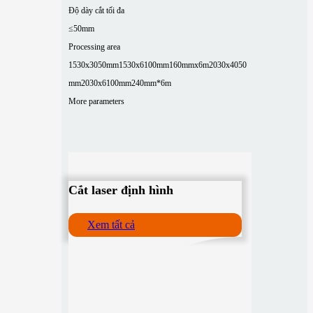
Độ dày cắt tối đa
≤50mm
Processing area
1530x3050mm
1530x6100mm
160mmx6m
2030x4050
mm
2030x6100mm
240mm*6m
More parameters
Cắt laser định hình
Xem tất cả