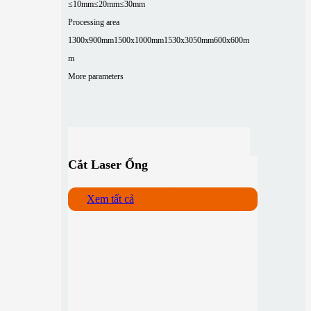
≤10mm
≤20mm
≤30mm
Processing area
1300x900mm
1500x1000mm
1530x3050mm
600x600m
m
More parameters
Cắt Laser Ống
Xem tất cả