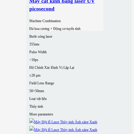
Máy cắt kính bằng laser UV
picosecond
Machine Combination
Đá hoa cương + Động cơ tuyến tính
Bước sóng laser
355nm
Pulse Width
<10ps
Độ Chính Xác Định Vị Lặp Lại
±20 μm
Field Lens Range
50×50mm
Loại vật liệu
Thủy tinh
More parameters