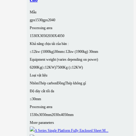
Mẫu
gpx1530
gpx2040
Processing area
1530X3050
2030X4050
Khả năng chịu tải của bàn :
≤12kw (1000kg)30mm
≤12kw (1900kg) 30mm
Equipment weight (varies depending on power)
6200Kg(≤12KW)
7500Kg (≤12KW)
Loại vật liệu
Nhôm
Thép carbon
Đồng
Thép không gỉ
Độ dày cắt tối đa
≤30mm
Processing area
1530x3050mm
2030x4050mm
More parameters