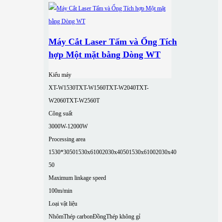
Máy Cắt Laser Tấm và Ống Tích
hợp Một mặt bằng Dòng WT
Kiểu máy
XT-W1530T
XT-W1560T
XT-W2040T
XT-
W2060T
XT-W2560T
Công suất
3000W-12000W
Processing area
1530*3050
1530x6100
2030x4050
1530x6100
2030x40
50
Maximum linkage speed
100m/min
Loại vật liệu
Nhôm
Thép carbon
Đồng
Thép không gỉ