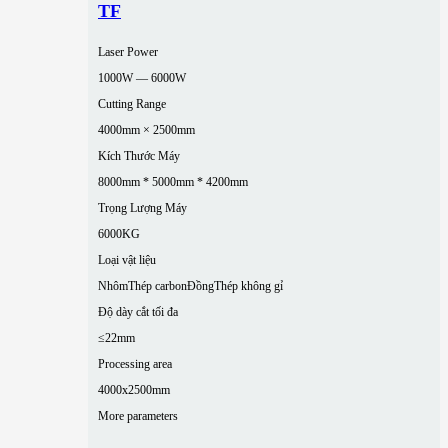
TF
Laser Power
1000W — 6000W
Cutting Range
4000mm × 2500mm
Kích Thước Máy
8000mm * 5000mm * 4200mm
Trọng Lượng Máy
6000KG
Loại vật liệu
Nhôm
Thép carbon
Đồng
Thép không gỉ
Độ dày cắt tối đa
≤22mm
Processing area
4000x2500mm
More parameters