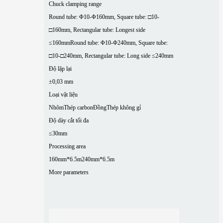
Chuck clamping range
Round tube: Φ10-Φ160mm, Square tube: □10-
□160mm, Rectangular tube: Longest side
≤160mm
Round tube: Φ10-Φ240mm, Square tube:
□10-□240mm, Rectangular tube: Long side ≤240mm
Độ lặp lại
±0,03 mm
Loại vật liệu
Nhôm
Thép carbon
Đồng
Thép không gỉ
Độ dày cắt tối đa
≤30mm
Processing area
160mm*6.5m
240mm*6.5m
More parameters