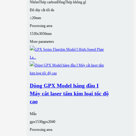
Nhôm
Thép carbon
Đồng
Thép không gỉ
Độ dày cắt tối đa
≤20mm
Processing area
1530x3050mm
More parameters
Dòng GPX Model hàng đầu I
Máy cắt laser tấm kim loại tốc độ
cao
Mẫu
gpx1530
gpx2040
Processing area