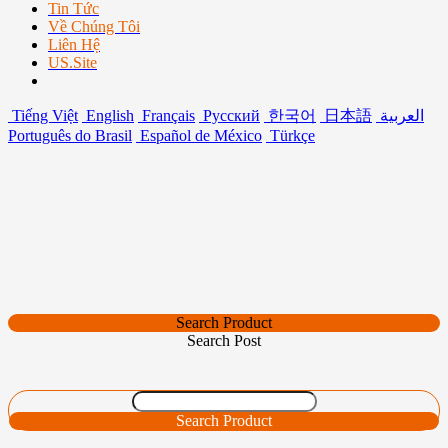
Tin Tức
Về Chúng Tôi
Liên Hệ
US.Site
Tiếng Việt
English
Français
Русский
한국어
日本語
العربية
Português do Brasil
Español de México
Türkçe
Search Product
Search Post
Search Product