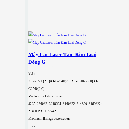
Máy Cắt Laser Tấm Kim Loại
Dòng G
Mẫu
XT-G1530(2.1)
XT-G2040(2.0)
XT-G2060(2.0)
XT-
G2560(2.0)
Machine tool dimensions
8225*2260*2132
10605*3160*2242
14800*3160*224
2
14800*3750*2242
Maximum linkage acceleration
1.5G