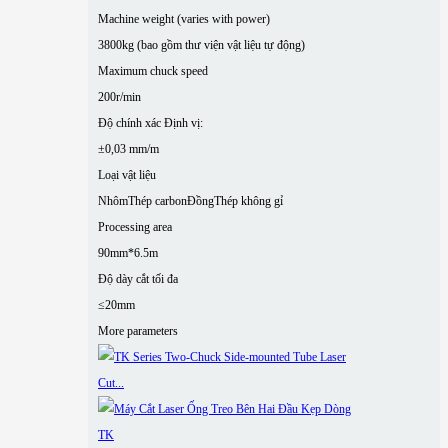
Machine weight (varies with power)
3800kg (bao gồm thư viện vật liệu tự động)
Maximum chuck speed
200r/min
Độ chính xác Định vị:
±0,03 mm/m
Loại vật liệu
Nhôm
Thép carbon
Đồng
Thép không gỉ
Processing area
90mm*6.5m
Độ dày cắt tối đa
≤20mm
More parameters