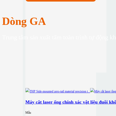
Dòng GA
Trung tâm sản xuất tấm toàn trình tự động k
Máy cắt laser ống chính xác vật liệu đuôi k
Mẫu