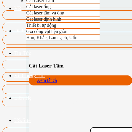
Cắt Laser Tấm
Cắt laser ống
VR
Cắt laser tấm và ống
Cắt laser định hình
Thiết bị tự động
Dịch Vụ
Gia công vật liệu giòn
Hàn, Khắc, Làm sạch, Uốn
Tin Tức
Cắt Laser Tấm
Về Chúng Tôi
Xem tất cả
Liên Hệ
US.Site