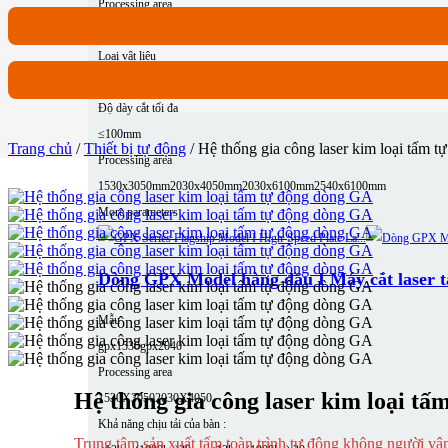
Processing area
1530X3050
2030X4050
2030X6050
2530X6050
Loại vật liệu
Nhôm
Thép carbon
Đồng
Thép không gỉ
Độ dày cắt tối đa
≤100mm
Trang chủ
/
Thiết bị tự động
/ Hệ thống gia công laser kim loại tấm 
Processing area
1530x3050mm
2030x4050mm
2030x6100mm
2540x6100mm
More parameters
Dòng GPX Model hàng đầu I Máy cắt laser tấ
Mẫu
gpx1530
gpx2040
Processing area
Hệ thống gia công laser kim loại t
1530X3050
2030X4050
Khả năng chịu tải của bàn :
Trung tâm sản xuất tấm toàn trình tự động không người vậ