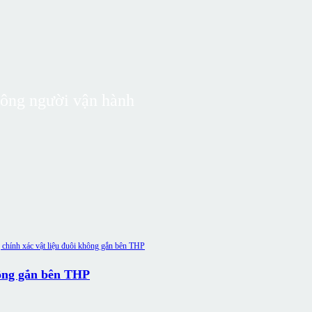
hông người vận hành
hông gắn bên THP