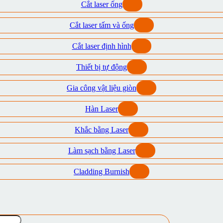
Cắt laser ống
Cắt laser tấm và ống
Cắt laser định hình
Thiết bị tự động
Gia công vật liệu giòn
Hàn Laser
Khắc bằng Laser
Làm sạch bằng Laser
Cladding Burnish