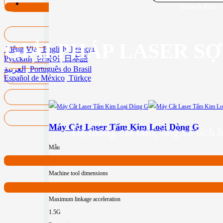
Search Post
GIẢI PHÁP LASER S
Tiếng Việt
English
Français
Русский
한국어
日本語
العربية
Português do Brasil
Español de México
Türkçe
Máy Cắt Laser Tấm Kim Loại Dòng G
Hệ thống cắt tấm, ống và tích h
Mẫu
XT-G1530(2.1)
XT-G2040(2.0)
XT-G2060(2.0)
XT-G2560(2.0)
Machine tool dimensions
8225*2260*2132
10605*3160*2242
14800*3160*2242
14800*3750*224
Maximum linkage acceleration
1.5G