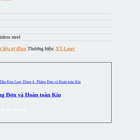
nless steel
 liệu tự động
Thương hiệu:
XT-Laser
ng Đơn và Hoàn toàn Kín
áo giá ưu đãi.
.