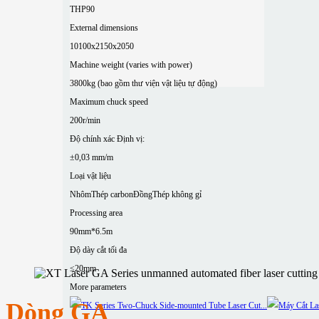
THP90
External dimensions
10100x2150x2050
Machine weight (varies with power)
3800kg (bao gồm thư viện vật liệu tự động)
Maximum chuck speed
200r/min
Độ chính xác Định vị:
±0,03 mm/m
Loại vật liệu
Nhôm
Thép carbon
Đồng
Thép không gỉ
Processing area
90mm*6.5m
Độ dày cắt tối đa
≤20mm
More parameters
Dòng GA