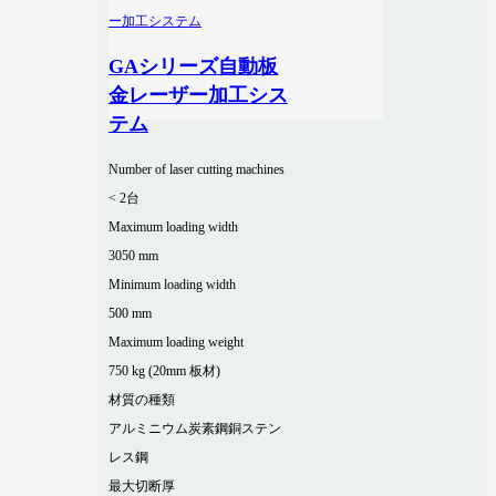
GAシリーズ自動板
金レーザー加工シス
テム
Number of laser cutting machines
< 2台
Maximum loading width
3050 mm
Minimum loading width
500 mm
Maximum loading weight
750 kg (20mm 板材)
材質の種類
アルミニウム
炭素鋼
銅
ステン
レス鋼
最大切断厚