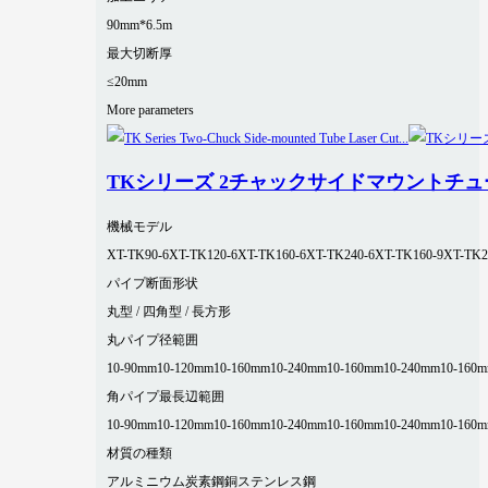
90mm*6.5m
最大切断厚
≤20mm
More parameters
TKシリーズ 2チャックサイドマウントチ
機械モデル
XT-TK90-6
XT-TK120-6
XT-TK160-6
XT-TK240-6
XT-TK160-9
XT-TK2
パイプ断面形状
丸型 / 四角型 / 長方形
丸パイプ径範囲
10-90mm
10-120mm
10-160mm
10-240mm
10-160mm
10-240mm
10-160
角パイプ最長辺範囲
10-90mm
10-120mm
10-160mm
10-240mm
10-160mm
10-240mm
10-160
材質の種類
アルミニウム
炭素鋼
銅
ステンレス鋼