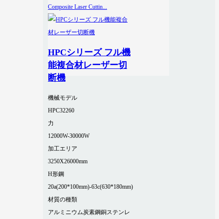
HPCシリーズ フル機
能複合材レーザー切
断機
機械モデル
HPC32260
力
12000W-30000W
加工エリア
3250X26000mm
H形鋼
20a(200*100mm)-63c(630*180mm)
材質の種類
アルミニウム
炭素鋼
銅
ステンレ