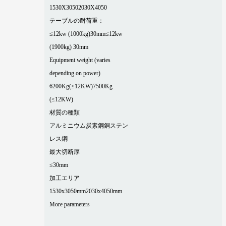
1530X3050
2030X4050
テーブルの耐荷重：
≤12kw (1000kg)30mm
≤12kw
(1900kg) 30mm
Equipment weight (varies
depending on power)
6200Kg(≤12KW)
7500Kg
(≤12KW)
材質の種類
アルミニウム
炭素鋼
銅
ステン
レス鋼
最大切断厚
≤30mm
加工エリア
1530x3050mm
2030x4050mm
More parameters