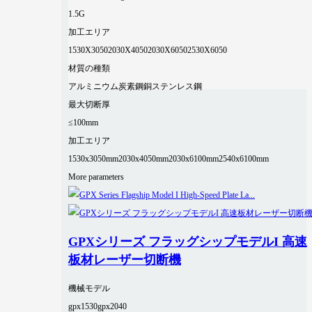
1.5G
加工エリア
1530X3050
2030X4050
2030X6050
2530X6050
材質の種類
アルミニウム
炭素鋼
銅
ステンレス鋼
最大切断厚
≤100mm
加工エリア
1530x3050mm
2030x4050mm
2030x6100mm
2540x6100mm
More parameters
GPXシリーズ フラッグシップモデルI 高速
板材レーザー切断機
機械モデル
gpx1530
gpx2040