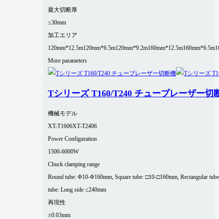
最大切断厚
≤30mm
加工エリア
120mm*12.5m
120mm*6.5m
120mm*9.2m
160mm*12.5m
160mm*6.5m
1
More parameters
Tシリーズ T160/T240 チューブレーザー切
機械モデル
XT-T1606
XT-T2406
Power Configuration
1500-6000W
Chuck clamping range
Round tube: Φ10-Φ160mm, Square tube: □10-□160mm, Rectangular tube
tube: Long side ≤240mm
再現性
±0.03mm