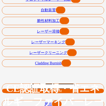
自動装置
脆性材料加工
レーザー溶接
レーザーマーキング
レーザークリーニング
Cladding Burnish
CE認証取得・省エネ
Search Post
ルギーファイバーレー
展示