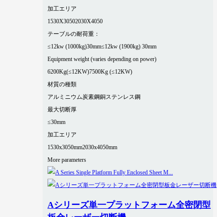
加工エリア
1530X3050
2030X4050
テーブルの耐荷重：
≤12kw (1000kg)30mm
≤12kw (1900kg) 30mm
Equipment weight (varies depending on power)
6200Kg(≤12KW)
7500Kg (≤12KW)
材質の種類
アルミニウム
炭素鋼
銅
ステンレス鋼
最大切断厚
≤30mm
加工エリア
1530x3050mm
2030x4050mm
More parameters
Aシリーズ単一プラットフォーム全密閉型