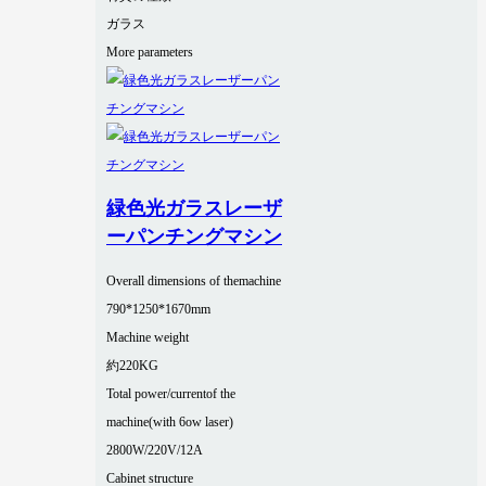
ガラス
More parameters
緑色光ガラスレーザ
ーパンチングマシン
Overall dimensions of themachine
790*1250*1670mm
Machine weight
約220KG
Total power/currentof the
machine(with 6ow laser)
2800W/220V/12A
Cabinet structure