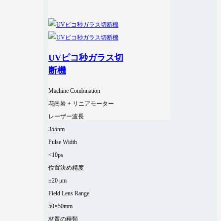
UVピコ秒ガラス切
断機
Machine Combination
花崗岩 + リニアモーター
レーザー波長
355nm
Pulse Width
<10ps
位置決め精度
±20 μm
Field Lens Range
50×50mm
材質の種類