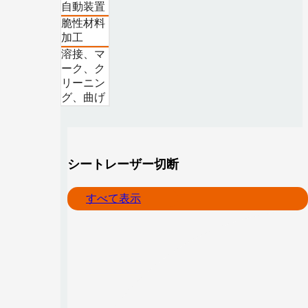
自動装置
脆性材料
加工
溶接、マ
ーク、ク
リーニン
グ、曲げ
シートレーザー切断
すべて表示