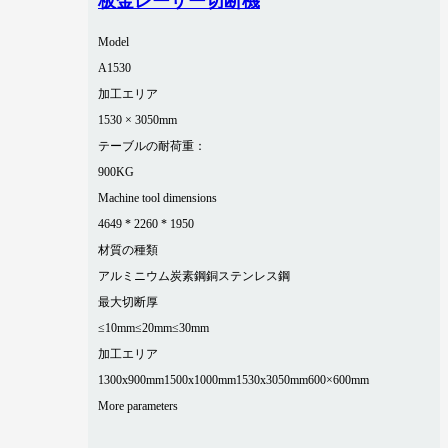
板金レーザー切断機
Model
A1530
加工エリア
1530 × 3050mm
テーブルの耐荷重：
900KG
Machine tool dimensions
4649 * 2260 * 1950
材質の種類
アルミニウム
炭素鋼
銅
ステンレス鋼
最大切断厚
≤10mm
≤20mm
≤30mm
加工エリア
1300x900mm
1500x1000mm
1530x3050mm
600×600mm
More parameters