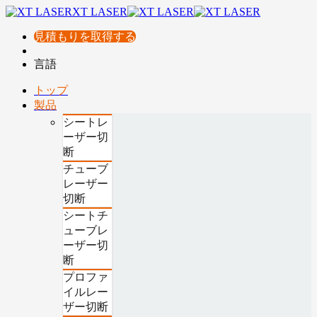
XT LASER
見積もりを取得する
言語
トップ
製品
シートレ
ーザー切
断
チューブ
レーザー
切断
シートチ
ューブレ
ーザー切
断
プロファ
イルレー
ザー切断