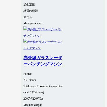
板金溶接
材質の種類
ガラス
More parameters
赤外線ガラスレーザ
ーパンチングマシン
Format
70-150mm
Total power/current of the machine
(with 120W laser)
2000W/220V/9A
Machine weight