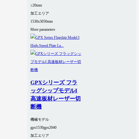
≤20mm
加工エリア
1530x3050mm
More parameters
GPXシリーズ フラ
ッグシップモデルI
高速板材レーザー切
断機
機械モデル
gpx1530
gpx2040
加工エリア