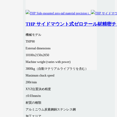
THP サイドマウント式ゼロテール材精密
機械モデル
THP90
External dimensions
10100x2150x2050
Machine weight (varies with power)
3800kg（自動マテリアルライブラリを含む）
Maximum chuck speed
200r/min
XYZ位置決め精度
±0.03mm/m
材質の種類
アルミニウム
炭素鋼
銅
ステンレス鋼
加工エリア