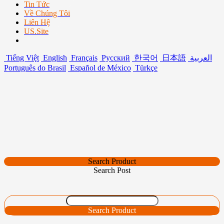
Tin Tức
Về Chúng Tôi
Liên Hệ
US.Site
Tiếng Việt
English
Français
Русский
한국어
日本語
العربية
Português do Brasil
Español de México
Türkçe
Search Product
Search Post
Search Product