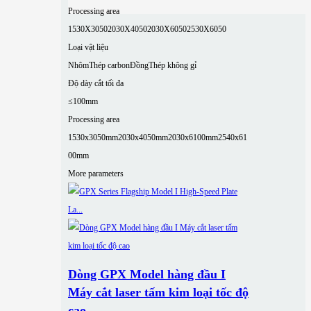
Processing area
1530X3050
2030X4050
2030X6050
2530X6050
Loại vật liệu
Nhôm
Thép carbon
Đồng
Thép không gỉ
Độ dày cắt tối đa
≤100mm
Processing area
1530x3050mm
2030x4050mm
2030x6100mm
2540x61
00mm
More parameters
Dòng GPX Model hàng đầu I
Máy cắt laser tấm kim loại tốc độ
cao