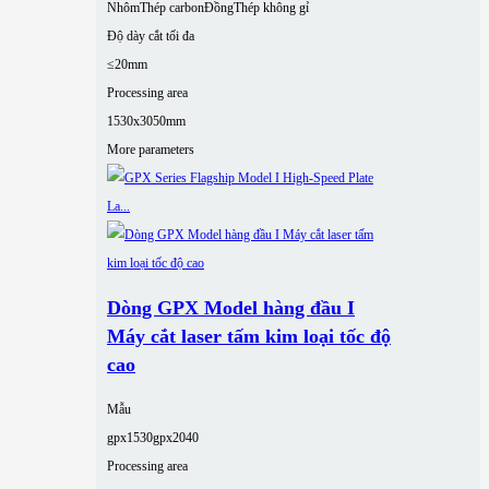
Nhôm
Thép carbon
Đồng
Thép không gỉ
Độ dày cắt tối đa
≤20mm
Processing area
1530x3050mm
More parameters
Dòng GPX Model hàng đầu I
Máy cắt laser tấm kim loại tốc độ
cao
Mẫu
gpx1530
gpx2040
Processing area