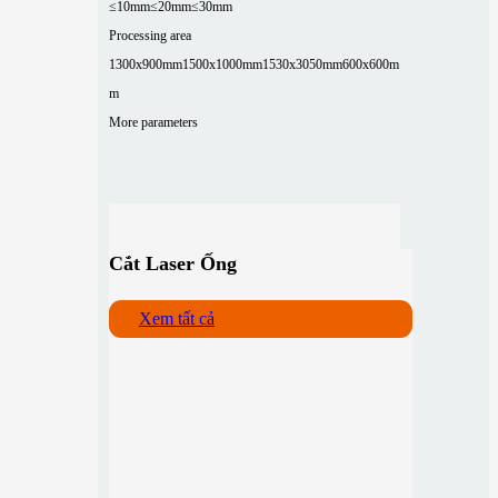
≤10mm
≤20mm
≤30mm
Processing area
1300x900mm
1500x1000mm
1530x3050mm
600x600m
m
More parameters
Cắt Laser Ống
Xem tất cả