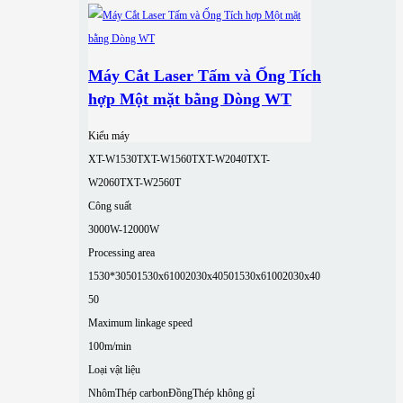
Máy Cắt Laser Tấm và Ống Tích
hợp Một mặt bằng Dòng WT
Kiểu máy
XT-W1530T
XT-W1560T
XT-W2040T
XT-
W2060T
XT-W2560T
Công suất
3000W-12000W
Processing area
1530*3050
1530x6100
2030x4050
1530x6100
2030x40
50
Maximum linkage speed
100m/min
Loại vật liệu
Nhôm
Thép carbon
Đồng
Thép không gỉ