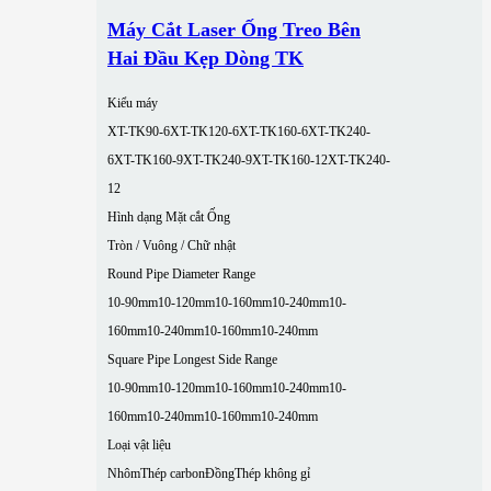
Máy Cắt Laser Ống Treo Bên
Hai Đầu Kẹp Dòng TK
Kiểu máy
XT-TK90-6
XT-TK120-6
XT-TK160-6
XT-TK240-
6
XT-TK160-9
XT-TK240-9
XT-TK160-12
XT-TK240-
12
Hình dạng Mặt cắt Ống
Tròn / Vuông / Chữ nhật
Round Pipe Diameter Range
10-90mm
10-120mm
10-160mm
10-240mm
10-
160mm
10-240mm
10-160mm
10-240mm
Square Pipe Longest Side Range
10-90mm
10-120mm
10-160mm
10-240mm
10-
160mm
10-240mm
10-160mm
10-240mm
Loại vật liệu
Nhôm
Thép carbon
Đồng
Thép không gỉ