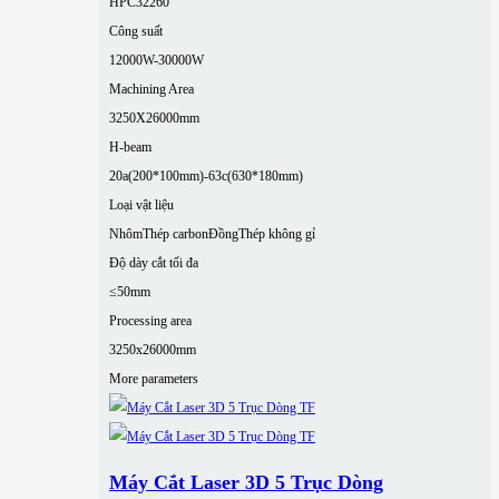
HPC32260
Công suất
12000W-30000W
Machining Area
3250X26000mm
H-beam
20a(200*100mm)-63c(630*180mm)
Loại vật liệu
Nhôm
Thép carbon
Đồng
Thép không gỉ
Độ dày cắt tối đa
≤50mm
Processing area
3250x26000mm
More parameters
Máy Cắt Laser 3D 5 Trục Dòng