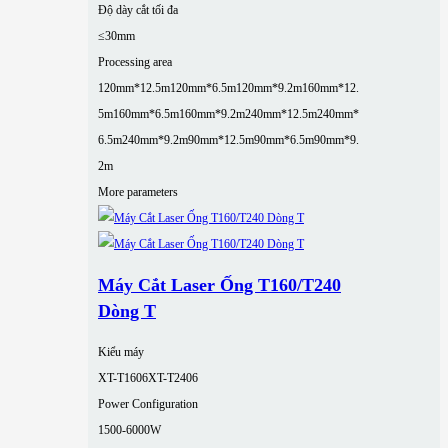
Độ dày cắt tối đa
≤30mm
Processing area
120mm*12.5m
120mm*6.5m
120mm*9.2m
160mm*12.
5m
160mm*6.5m
160mm*9.2m
240mm*12.5m
240mm*
6.5m
240mm*9.2m
90mm*12.5m
90mm*6.5m
90mm*9.
2m
More parameters
Máy Cắt Laser Ống T160/T240
Dòng T
Kiểu máy
XT-T1606
XT-T2406
Power Configuration
1500-6000W