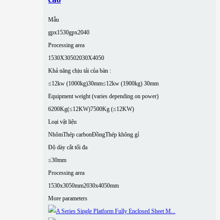
Mẫu
gpx1530
gpx2040
Processing area
1530X3050
2030X4050
Khả năng chịu tải của bàn :
≤12kw (1000kg)30mm
≤12kw (1900kg) 30mm
Equipment weight (varies depending on power)
6200Kg(≤12KW)
7500Kg (≤12KW)
Loại vật liệu
Nhôm
Thép carbon
Đồng
Thép không gỉ
Độ dày cắt tối đa
≤30mm
Processing area
1530x3050mm
2030x4050mm
More parameters