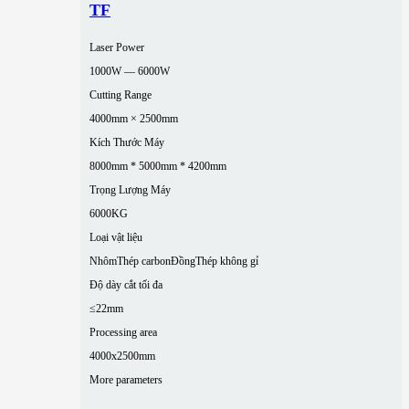
TF
Laser Power
1000W — 6000W
Cutting Range
4000mm × 2500mm
Kích Thước Máy
8000mm * 5000mm * 4200mm
Trọng Lượng Máy
6000KG
Loại vật liệu
Nhôm
Thép carbon
Đồng
Thép không gỉ
Độ dày cắt tối đa
≤22mm
Processing area
4000x2500mm
More parameters