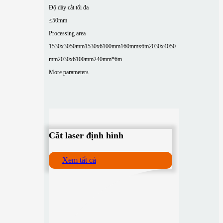
Độ dày cắt tối đa
≤50mm
Processing area
1530x3050mm
1530x6100mm
160mmx6m
2030x4050
mm
2030x6100mm
240mm*6m
More parameters
Cắt laser định hình
Xem tất cả