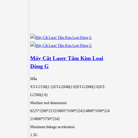
Máy Cắt Laser Tấm Kim Loại
Dòng G
Mẫu
XT-G1530(2.1)
XT-G2040(2.0)
XT-G2060(2.0)
XT-
G2560(2.0)
Machine tool dimensions
8225*2260*2132
10605*3160*2242
14800*3160*224
2
14800*3750*2242
Maximum linkage acceleration
1.5G