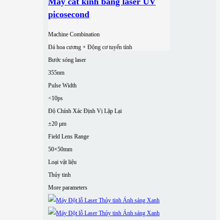
Máy cắt kính bằng laser UV
picosecond
Machine Combination
Đá hoa cương + Động cơ tuyến tính
Bước sóng laser
355nm
Pulse Width
<10ps
Độ Chính Xác Định Vị Lặp Lại
±20 μm
Field Lens Range
50×50mm
Loại vật liệu
Thủy tinh
More parameters