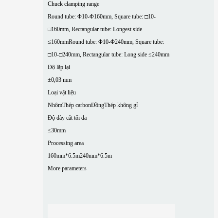
Chuck clamping range
Round tube: Φ10-Φ160mm, Square tube: □10-
□160mm, Rectangular tube: Longest side
≤160mm
Round tube: Φ10-Φ240mm, Square tube:
□10-□240mm, Rectangular tube: Long side ≤240mm
Độ lặp lại
±0,03 mm
Loại vật liệu
Nhôm
Thép carbon
Đồng
Thép không gỉ
Độ dày cắt tối đa
≤30mm
Processing area
160mm*6.5m
240mm*6.5m
More parameters