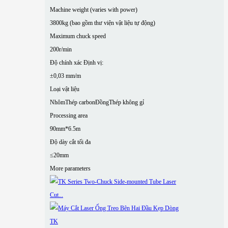
Machine weight (varies with power)
3800kg (bao gồm thư viện vật liệu tự động)
Maximum chuck speed
200r/min
Độ chính xác Định vị:
±0,03 mm/m
Loại vật liệu
Nhôm
Thép carbon
Đồng
Thép không gỉ
Processing area
90mm*6.5m
Độ dày cắt tối đa
≤20mm
More parameters