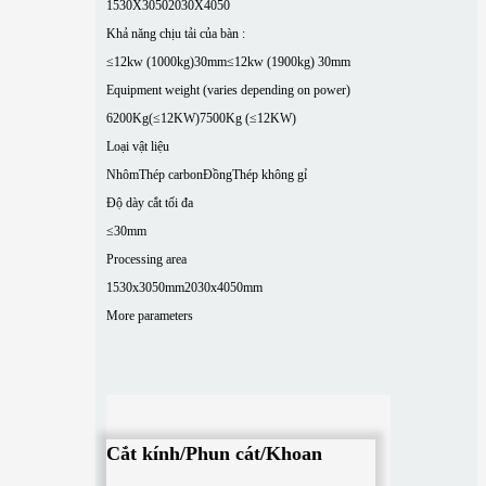
1530X3050
2030X4050
Khả năng chịu tải của bàn :
≤12kw (1000kg)30mm
≤12kw (1900kg) 30mm
Equipment weight (varies depending on power)
6200Kg(≤12KW)
7500Kg (≤12KW)
Loại vật liệu
Nhôm
Thép carbon
Đồng
Thép không gỉ
Độ dày cắt tối đa
≤30mm
Processing area
1530x3050mm
2030x4050mm
More parameters
Cắt kính/Phun cát/Khoan