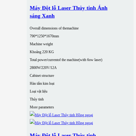
Máy Đột lỗ Laser Thủy tinh Ánh
sáng Xanh
Overall dimensions of themachine
790*1250*1670mm
Machine weight
Khoảng 220 KG
Total power/currentof the machine(with 6ow laser)
2800W/220V/12A
Cabinet structure
Hàn tấm kim loại
Loại vật liệu
Thủy tinh
More parameters
Máy Đột lỗ Laser Thủy tinh