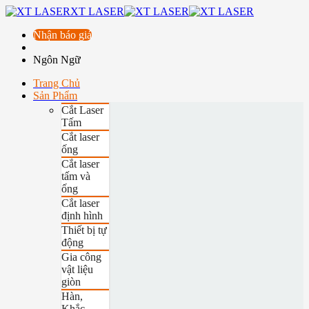
XT LASER
Nhận báo giá
Ngôn Ngữ
Trang Chủ
Sản Phẩm
Cắt Laser
Tấm
Cắt laser
ống
Cắt laser
tấm và
ống
Cắt laser
định hình
Thiết bị tự
động
Gia công
vật liệu
giòn
Hàn,
Khắc,