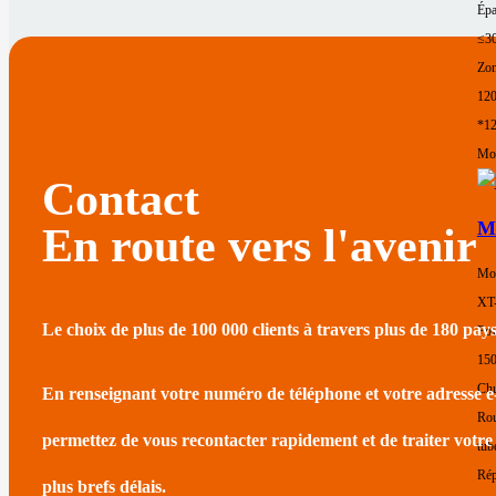
Épa
≤3
Zon
12
*1
Mor
Contact
Ma
En route vers l'avenir
Mod
XT
Le choix de plus de 100 000 clients à travers plus de 180 pay
Pow
15
Chu
En renseignant votre numéro de téléphone et votre adresse e
Rou
permettez de vous recontacter rapidement et de traiter votr
tub
Rép
plus brefs délais.