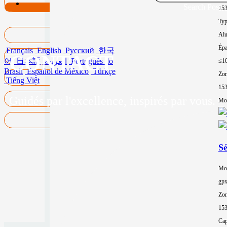
Search Post
15
Typ
Al
Épa
Français
English
Русский
한국
CONTACT
어
日本語
العربية
Português do
≤1
Brasil
Español de México
Türkçe
Zon
Tiếng Việt
15
Guidés par l'excellence, inspirés par vous.
Mor
Sé
Mo
gp
Zon
15
Cap