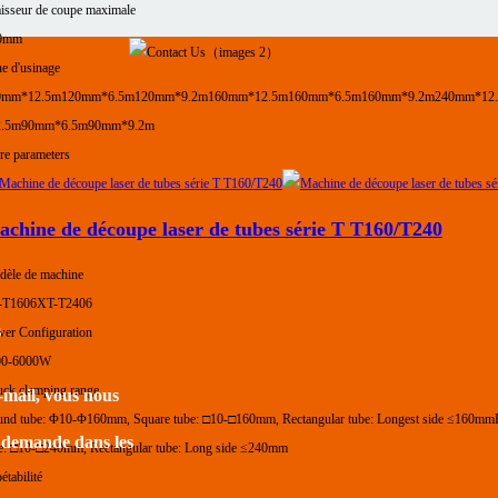
isseur de coupe maximale
0mm
e d'usinage
0mm*12.5m
120mm*6.5m
120mm*9.2m
160mm*12.5m
160mm*6.5m
160mm*9.2m
240mm*12
2.5m
90mm*6.5m
90mm*9.2m
e parameters
chine de découpe laser de tubes série T T160/T240
èle de machine
-T1606
XT-T2406
s
er Configuration
00-6000W
ck clamping range
-mail, vous nous
nd tube: Φ10-Φ160mm, Square tube: □10-□160mm, Rectangular tube: Longest side ≤160mm
e demande dans les
e: □10-□240mm, Rectangular tube: Long side ≤240mm
étabilité