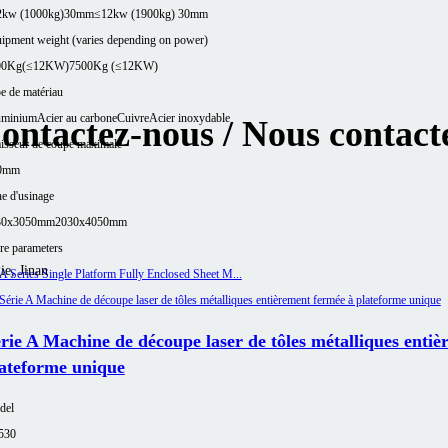
2kw (1000kg)30mm
≤12kw (1900kg) 30mm
ipment weight (varies depending on power)
00Kg(≤12KW)
7500Kg (≤12KW)
e de matériau
uminium
Acier au carbone
Cuivre
Acier inoxydable
ontactez-nous / Nous contact
isseur de coupe maximale
0mm
e d'usinage
30x3050mm
2030x4050mm
e parameters
ie, Jinan
rie A Machine de découpe laser de tôles métalliques enti
ateforme unique
del
530