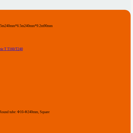
.5m
240mm*6.5m
240mm*9.2m
90mm
Round tube: Φ10-Φ240mm, Square