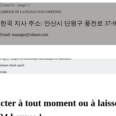
chine de découpe laser de précision de tubes à matière s
ADRESSE DE LA FILIALE SUD-CORÉENNE:
téral THP
한국 지사 주소: 안산시 단원구 풍전로 37-9
dèle
P90
Email: manager@xtlaser.com
ernal dimensions
100x2150x2050
hine weight (varies with power)
0 kg (y compris la bibliothèque automatique de matériaux)
ximum chuck speed
r/min
cision de positionnement：
,03 mm/m
e de matériau
uminium
Acier au carbone
Cuivre
Acier inoxydable
acter à tout moment ou à lais
e d'usinage
mm*6.5m