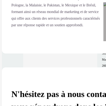
Découpe Laser De Tubes
Pologne, la Malaisie, le Pakistan, le Mexique et le Brésil,
Ma
formant ainsi un réseau mondial de marketing et de service
Tout afficher
la
qui offre aux clients des services professionnels caractérisés
Mo
par une réponse rapide et un soutien approfondi.
TH
Ext
10
Mac
380
Ma
200
Pré
±0
Typ
Al
N'hésitez pas à nous cont
Zon
90