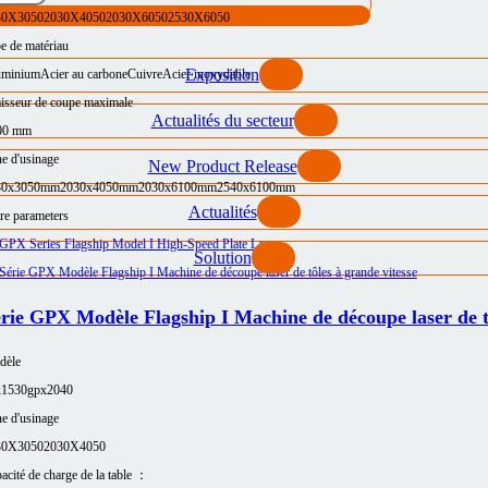
30X3050
2030X4050
2030X6050
2530X6050
e de matériau
Exposition
uminium
Acier au carbone
Cuivre
Acier inoxydable
isseur de coupe maximale
Actualités du secteur
00 mm
e d'usinage
New Product Release
30x3050mm
2030x4050mm
2030x6100mm
2540x6100mm
Actualités
e parameters
Solution
rie GPX Modèle Flagship I Machine de découpe laser de tô
dèle
x1530
gpx2040
e d'usinage
30X3050
2030X4050
acité de charge de la table ：