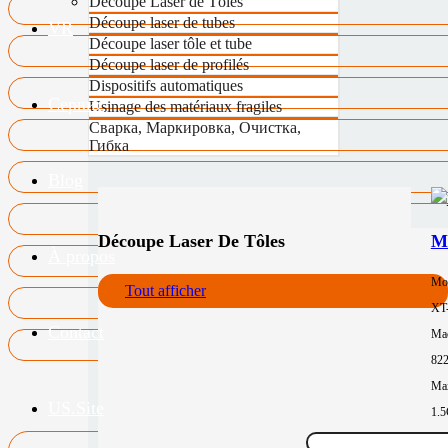
Découpe Laser de Tôles
Découpe laser de tubes
VR
Découpe laser tôle et tube
Découpe laser de profilés
Dispositifs automatiques
Сервис
Usinage des matériaux fragiles
Сварка, Маркировка, Очистка,
Гибка
Blog
Découpe Laser De Tôles
Ma
À propos
Mo
Tout afficher
XT
Contact
Mac
82
Max
US.Site
1.
Zon