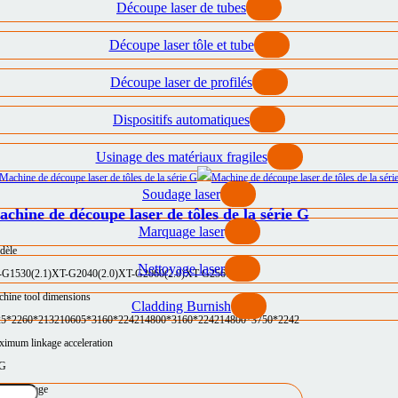
Découpe laser de tubes
Découpe laser tôle et tube
Découpe laser de profilés
Dispositifs automatiques
Usinage des matériaux fragiles
Soudage laser
chine de découpe laser de tôles de la série G
Marquage laser
dèle
Nettoyage laser
-G1530(2.1)
XT-G2040(2.0)
XT-G2060(2.0)
XT-G2560(2.0)
hine tool dimensions
Cladding Burnish
25*2260*2132
10605*3160*2242
14800*3160*2242
14800*3750*2242
imum linkage acceleration
5G
e d'usinage