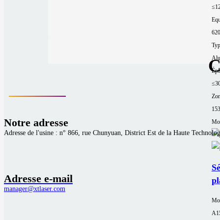
≤1
Equ
62
Typ
Al
C
Épa
≤3
Zon
15
Notre adresse
Mor
Adresse de l'usine : n° 866, rue Chunyuan, District Est de la Haute Technolog
Sé
Adresse e-mail
pl
manager@xtlaser.com
Mo
A1