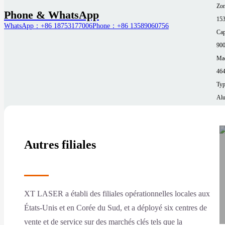
Zon
Phone & WhatsApp
15
WhatsApp：+86 18753177006
Phone：+86 13589060756
Cap
90
Mac
464
Typ
Al
Épa
≤1
Zon
Autres filiales
13
Mor
XT LASER a établi des filiales opérationnelles locales aux
États-Unis et en Corée du Sud, et a déployé six centres de
vente et de service sur des marchés clés tels que la