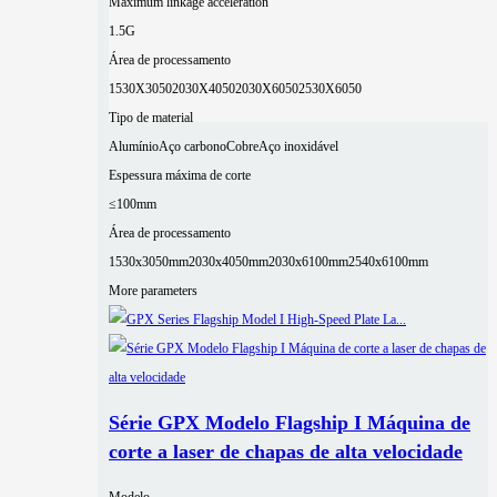
Maximum linkage acceleration
1.5G
Área de processamento
1530X3050
2030X4050
2030X6050
2530X6050
Tipo de material
Alumínio
Aço carbono
Cobre
Aço inoxidável
Espessura máxima de corte
≤100mm
Área de processamento
1530x3050mm
2030x4050mm
2030x6100mm
2540x6100mm
More parameters
Série GPX Modelo Flagship I Máquina de
corte a laser de chapas de alta velocidade
Modelo