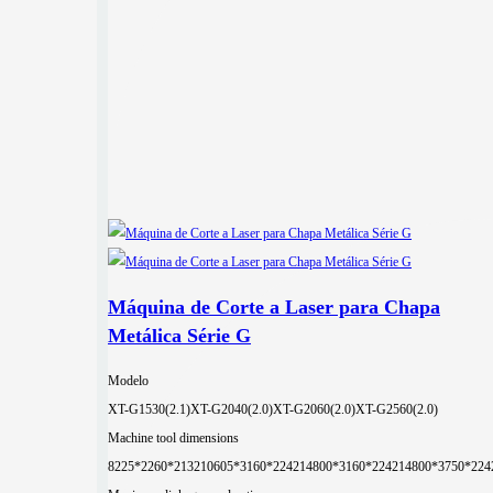
Máquina de Corte a Laser para Chapa
Metálica Série G
Modelo
XT-G1530(2.1)
XT-G2040(2.0)
XT-G2060(2.0)
XT-G2560(2.0)
Machine tool dimensions
8225*2260*2132
10605*3160*2242
14800*3160*2242
14800*3750*224