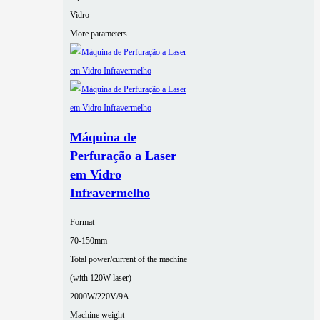
Vidro
More parameters
Máquina de
Perfuração a Laser
em Vidro
Infravermelho
Format
70-150mm
Total power/current of the machine
(with 120W laser)
2000W/220V/9A
Machine weight