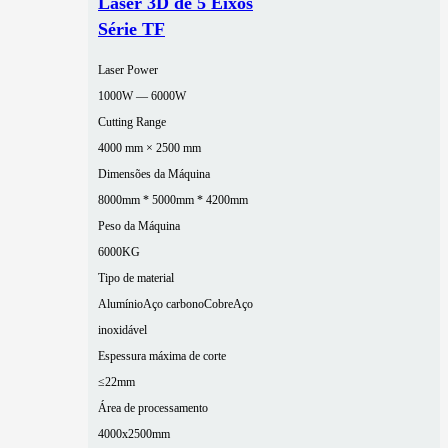
Laser 3D de 5 Eixos
Série TF
Laser Power
1000W — 6000W
Cutting Range
4000 mm × 2500 mm
Dimensões da Máquina
8000mm * 5000mm * 4200mm
Peso da Máquina
6000KG
Tipo de material
Alumínio
Aço carbono
Cobre
Aço
inoxidável
Espessura máxima de corte
≤22mm
Área de processamento
4000x2500mm