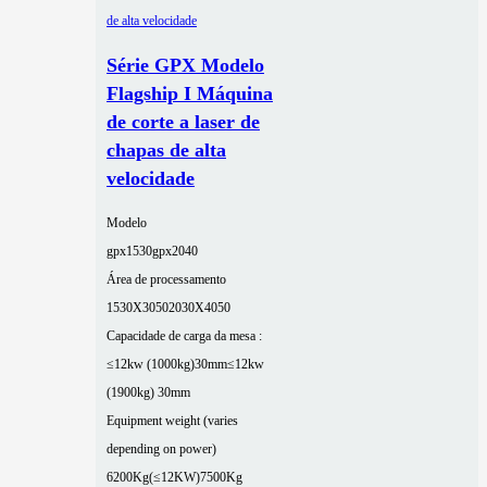
Série GPX Modelo
Flagship I Máquina
de corte a laser de
chapas de alta
velocidade
Modelo
gpx1530
gpx2040
Área de processamento
1530X3050
2030X4050
Capacidade de carga da mesa :
≤12kw (1000kg)30mm
≤12kw
(1900kg) 30mm
Equipment weight (varies
depending on power)
6200Kg(≤12KW)
7500Kg