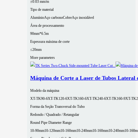
±0.03 mm/m
Tipo de material
Alumínio
Aço carbono
Cobre
Aço inoxidável
Área de processamento
90mm*6.5m
Espessura máxima de corte
≤20mm
More parameters
Máquina de Corte a Laser de Tubos Lateral
Modelo da máquina
XT-TK90-6
XT-TK120-6
XT-TK160-6
XT-TK240-6
XT-TK160-9
XT-TK2
Forma da Seção Transversal do Tubo
Redondo / Quadrado / Retangular
Round Pipe Diameter Range
10-90mm
10-120mm
10-160mm
10-240mm
10-160mm
10-240mm
10-160