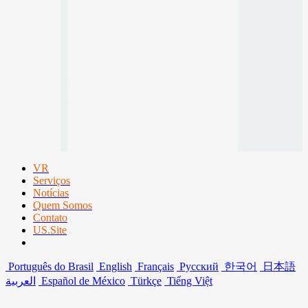
VR
Serviços
Notícias
Quem Somos
Contato
US.Site
Português do Brasil
English
Français
Русский
한국어
日本語
العربية
Español de México
Türkçe
Tiếng Việt