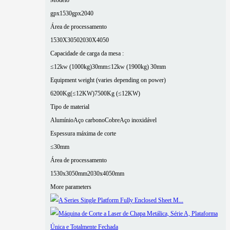
gpx1530
gpx2040
Área de processamento
1530X3050
2030X4050
Capacidade de carga da mesa :
≤12kw (1000kg)30mm
≤12kw (1900kg) 30mm
Equipment weight (varies depending on power)
6200Kg(≤12KW)
7500Kg (≤12KW)
Tipo de material
Alumínio
Aço carbono
Cobre
Aço inoxidável
Espessura máxima de corte
≤30mm
Área de processamento
1530x3050mm
2030x4050mm
More parameters