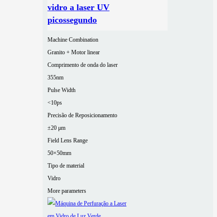
vidro a laser UV
picossegundo
Machine Combination
Granito + Motor linear
Comprimento de onda do laser
355nm
Pulse Width
<10ps
Precisão de Reposicionamento
±20 μm
Field Lens Range
50×50mm
Tipo de material
Vidro
More parameters