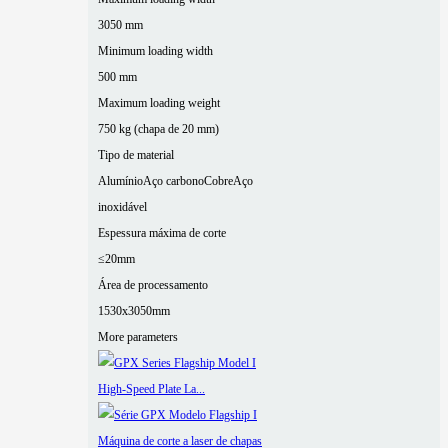
3050 mm
Minimum loading width
500 mm
Maximum loading weight
750 kg (chapa de 20 mm)
Tipo de material
Alumínio
Aço carbono
Cobre
Aço
inoxidável
Espessura máxima de corte
≤20mm
Área de processamento
1530x3050mm
More parameters