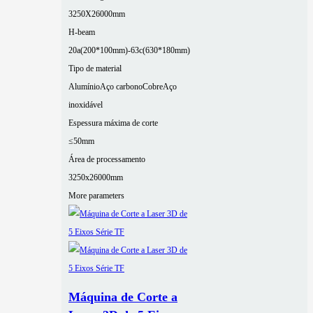
3250X26000mm
H-beam
20a(200*100mm)-63c(630*180mm)
Tipo de material
Alumínio
Aço carbono
Cobre
Aço
inoxidável
Espessura máxima de corte
≤50mm
Área de processamento
3250x26000mm
More parameters
Máquina de Corte a