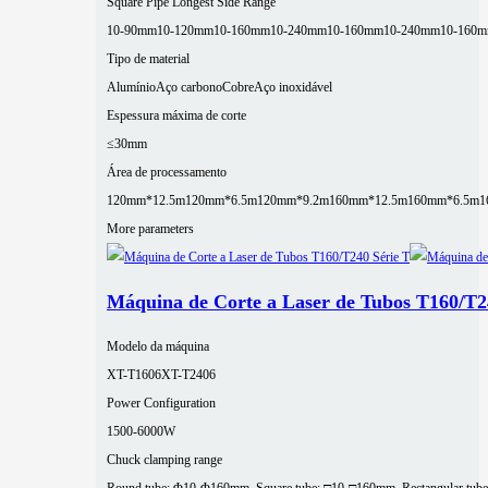
Square Pipe Longest Side Range
10-90mm
10-120mm
10-160mm
10-240mm
10-160mm
10-240mm
10-160
Tipo de material
Alumínio
Aço carbono
Cobre
Aço inoxidável
Espessura máxima de corte
≤30mm
Área de processamento
120mm*12.5m
120mm*6.5m
120mm*9.2m
160mm*12.5m
160mm*6.5m
1
More parameters
Máquina de Corte a Laser de Tubos T160/T2
Modelo da máquina
XT-T1606
XT-T2406
Power Configuration
1500-6000W
Chuck clamping range