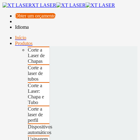
XT LASER
Obter um orçamento
Idioma
Início
Produtos
Corte a
Laser de
Chapas
Corte a
laser de
tubos
Corte a
Laser:
Chapa e
Tubo
Corte a
laser de
perfil
Dispositivos
automáticos
Usinagem