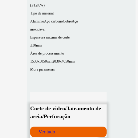
(≤12KW)
Tipo de material
Alumínio
Aço carbono
Cobre
Aço
inoxidável
Espessura máxima de corte
≤30mm
Área de processamento
1530x3050mm
2030x4050mm
More parameters
Corte de vidro/Jateamento de
areia/Perfuração
Ver tudo