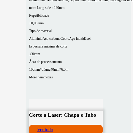
Round tube: Φ10-Φ160mm, Square tube: □10-□160mm, Rectangular tube
tube: Long side ≤240mm
Repetibilidade
±0,03 mm
Tipo de material
Alumínio
Aço carbono
Cobre
Aço inoxidável
Espessura máxima de corte
≤30mm
Área de processamento
160mm*6.5m
240mm*6.5m
More parameters
Corte a Laser: Chapa e Tubo
Ver tudo