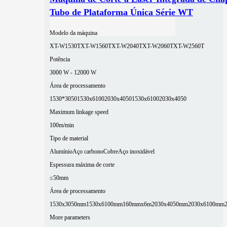
Tubo de Plataforma Única Série WT
Modelo da máquina
XT-W1530T
XT-W1560T
XT-W2040T
XT-W2060T
XT-W2560T
Potência
3000 W - 12000 W
Área de processamento
1530*3050
1530x6100
2030x4050
1530x6100
2030x4050
Maximum linkage speed
100m/min
Tipo de material
Alumínio
Aço carbono
Cobre
Aço inoxidável
Espessura máxima de corte
≤50mm
Área de processamento
1530x3050mm
1530x6100mm
160mmx6m
2030x4050mm
2030x6100mm
More parameters