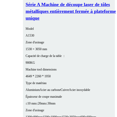
Série A Machine de découpe laser de tôles
métalliques entièrement fermée à plateforme
unique
Model
A1530
Zone d'usinage
1530 × 3050 mm
Capacité de charge de la table ：
900KG
Machine tool dimensions
4649 * 2260 * 1950
Type de matériau
Aluminium
Acier au carbone
Cuivre
Acier inoxydable
Épaisseur de coupe maximale
≤10 mm
≤20mm
≤30mm
Zone d'usinage
1300x900mm
1500x1000mm
1530x3050mm
600x600mm