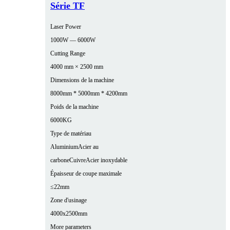
Série TF
Laser Power
1000W — 6000W
Cutting Range
4000 mm × 2500 mm
Dimensions de la machine
8000mm * 5000mm * 4200mm
Poids de la machine
6000KG
Type de matériau
Aluminium
Acier au
carbone
Cuivre
Acier inoxydable
Épaisseur de coupe maximale
≤22mm
Zone d'usinage
4000x2500mm
More parameters