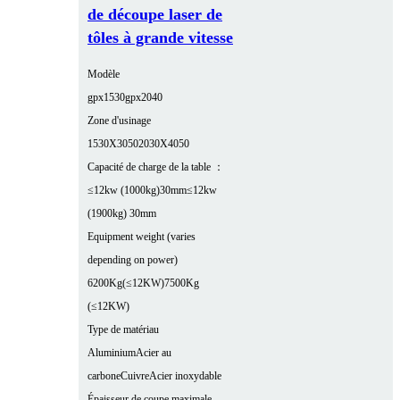
de découpe laser de
tôles à grande vitesse
Modèle
gpx1530
gpx2040
Zone d'usinage
1530X3050
2030X4050
Capacité de charge de la table ：
≤12kw (1000kg)30mm
≤12kw
(1900kg) 30mm
Equipment weight (varies
depending on power)
6200Kg(≤12KW)
7500Kg
(≤12KW)
Type de matériau
Aluminium
Acier au
carbone
Cuivre
Acier inoxydable
Épaisseur de coupe maximale