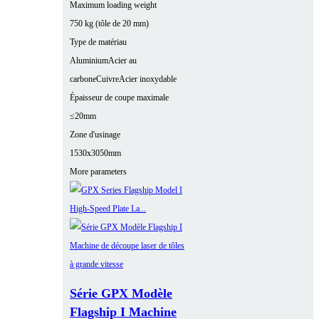
Maximum loading weight
750 kg (tôle de 20 mm)
Type de matériau
Aluminium
Acier au
carbone
Cuivre
Acier inoxydable
Épaisseur de coupe maximale
≤20mm
Zone d'usinage
1530x3050mm
More parameters
Série GPX Modèle
Flagship I Machine