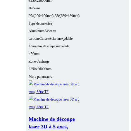
3250X26000mm
H-beam
20a(200*100mm)-63c(630*180mm)
Type de matériau
Aluminium
Acier au
carbone
Cuivre
Acier inoxydable
Épaisseur de coupe maximale
≤50mm
Zone d'usinage
3250x26000mm
More parameters
Machine de découpe
laser 3D à 5 axes,