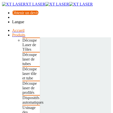
XT LASER
Obtenir un devis
Langue
Accueil
Produits
Découpe
Laser de
Tôles
Découpe
laser de
tubes
Découpe
laser tôle
et tube
Découpe
laser de
profilés
Dispositifs
automatiques
Usinage
des