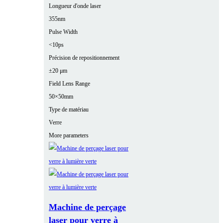
Longueur d'onde laser
355nm
Pulse Width
<10ps
Précision de repositionnement
±20 μm
Field Lens Range
50×50mm
Type de matériau
Verre
More parameters
Machine de perçage
laser pour verre à