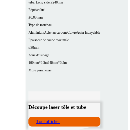
tube: Long side ≤240mm
Répétabilité
±0,03 mm
Type de matériau
Aluminium
Acier au carbone
Cuivre
Acier inoxydable
Épaisseur de coupe maximale
≤30mm
Zone d'usinage
160mm*6.5m
240mm*6.5m
More parameters
Découpe laser tôle et tube
Tout afficher