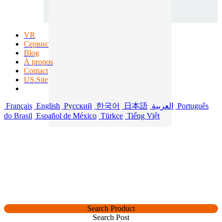
VR
Сервис
Blog
À propos
Contact
US.Site
Français
English
Русский
한국어
日本語
العربية
Português
do Brasil
Español de México
Türkçe
Tiếng Việt
Search Product
Search Post