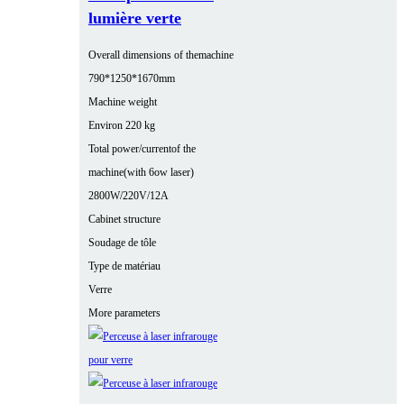
lumière verte
Overall dimensions of themachine
790*1250*1670mm
Machine weight
Environ 220 kg
Total power/currentof the
machine(with 6ow laser)
2800W/220V/12A
Cabinet structure
Soudage de tôle
Type de matériau
Verre
More parameters