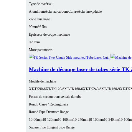
Type de matériau
Aluminium
Acier au carbone
Cuivre
Acier inoxydable
Zone d'usinage
90mm*6.5m
Épaisseur de coupe maximale
≤20mm
More parameters
Machine de découpe laser de tubes série TK 
Modèle de machine
XT-TK90-6
XT-TK120-6
XT-TK160-6
XT-TK240-6
XT-TK160-9
XT-TK2
Forme de section transversale du tube
Rond / Carré / Rectangulaire
Round Pipe Diameter Range
10-90mm
10-120mm
10-160mm
10-240mm
10-160mm
10-240mm
10-160
Square Pipe Longest Side Range