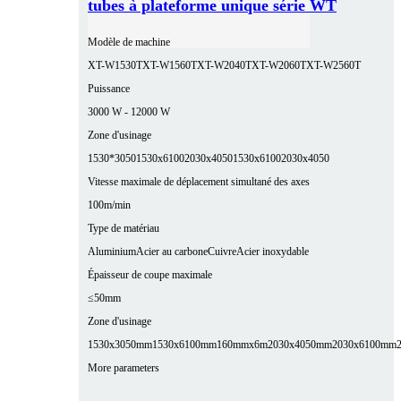
tubes à plateforme unique série WT
Modèle de machine
XT-W1530T
XT-W1560T
XT-W2040T
XT-W2060T
XT-W2560T
Puissance
3000 W - 12000 W
Zone d'usinage
1530*3050
1530x6100
2030x4050
1530x6100
2030x4050
Vitesse maximale de déplacement simultané des axes
100m/min
Type de matériau
Aluminium
Acier au carbone
Cuivre
Acier inoxydable
Épaisseur de coupe maximale
≤50mm
Zone d'usinage
1530x3050mm
1530x6100mm
160mmx6m
2030x4050mm
2030x6100mm
More parameters