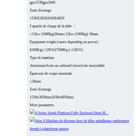
gpx1530
gpx2040
Zone d'usinage
1530X3050
2030X4050
Capacité de charge de la table ：
≤12kw (1000kg)30mm
≤12kw (1900kg) 30mm
Equipment weight (varies depending on power)
6200Kg(≤12KW)
7500Kg (≤12KW)
Type de matériau
Aluminium
Acier au carbone
Cuivre
Acier inoxydable
Épaisseur de coupe maximale
≤30mm
Zone d'usinage
1530x3050mm
2030x4050mm
More parameters