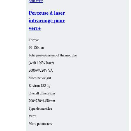
Perceuse à laser
infrarouge pour
verre
Format
70-150mm
Total power/current of the machine
(with 120W laser)
2000W/220V/9A
Machine weight
Environ 132 kg
Overall dimensions
700*750*1450mm
Type de matériau
Verre
More parameters