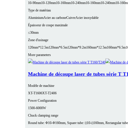
10-90mm
10-120mm
10-160mm
10-240mm
10-160mm
10-240mm
10-160
Type de matériau
Aluminium
Acier au carbone
Cuivre
Acier inoxydable
Épaisseur de coupe maximale
≤30mm
Zone d'usinage
120mm*12.5m
120mm*6.5m
120mm*9.2m
160mm*12.5m
160mm*6.5m
1
More parameters
Machine de découpe laser de tubes série T T
Modèle de machine
XT-T1606
XT-T2406
Power Configuration
1500-6000W
Chuck clamping range
Round tube: Φ10-Φ160mm, Square tube: □10-□160mm, Rectangular tube