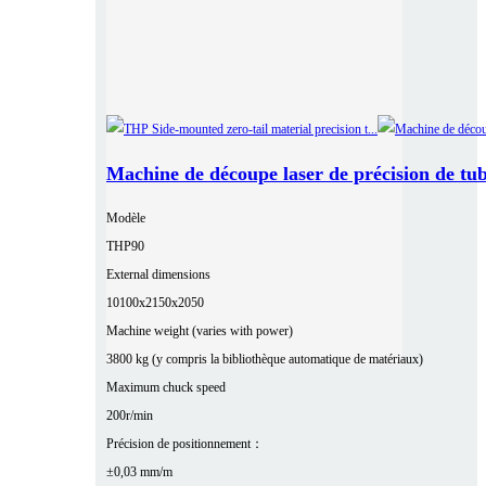
Machine de découpe laser de précision de tu
Modèle
THP90
External dimensions
10100x2150x2050
Machine weight (varies with power)
3800 kg (y compris la bibliothèque automatique de matériaux)
Maximum chuck speed
200r/min
Précision de positionnement：
±0,03 mm/m