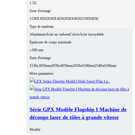
1.5G
Zone d'usinage
1530X3050
2030X4050
2030X6050
2530X6050
Type de matériau
Aluminium
Acier au carbone
Cuivre
Acier inoxydable
Épaisseur de coupe maximale
≤100 mm
Zone d'usinage
1530x3050mm
2030x4050mm
2030x6100mm
2540x6100mm
More parameters
Série GPX Modèle Flagship I Machine de
découpe laser de tôles à grande vitesse
Modèle