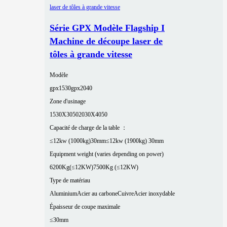
Série GPX Modèle Flagship I
Machine de découpe laser de
tôles à grande vitesse
Modèle
gpx1530
gpx2040
Zone d'usinage
1530X3050
2030X4050
Capacité de charge de la table ：
≤12kw (1000kg)30mm
≤12kw (1900kg) 30mm
Equipment weight (varies depending on power)
6200Kg(≤12KW)
7500Kg (≤12KW)
Type de matériau
Aluminium
Acier au carbone
Cuivre
Acier inoxydable
Épaisseur de coupe maximale
≤30mm