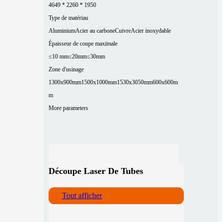
4649 * 2260 * 1950
Type de matériau
Aluminium
Acier au carbone
Cuivre
Acier inoxydable
Épaisseur de coupe maximale
≤10 mm
≤20mm
≤30mm
Zone d'usinage
1300x900mm
1500x1000mm
1530x3050mm
600x600m
m
More parameters
Découpe Laser De Tubes
Tout afficher