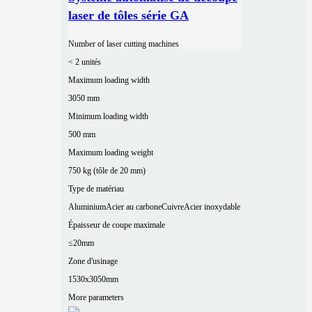
laser de tôles série GA
Number of laser cutting machines
< 2 unités
Maximum loading width
3050 mm
Minimum loading width
500 mm
Maximum loading weight
750 kg (tôle de 20 mm)
Type de matériau
Aluminium
Acier au carbone
Cuivre
Acier inoxydable
Épaisseur de coupe maximale
≤20mm
Zone d'usinage
1530x3050mm
More parameters