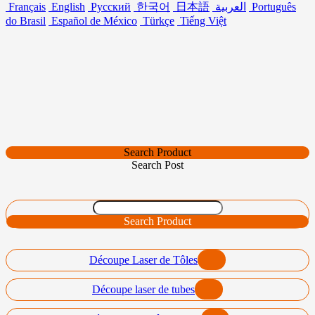
Français
English
Русский
한국어
日本語
العربية
Português
do Brasil
Español de México
Türkçe
Tiếng Việt
Search Product
Search Post
Search Product
Découpe Laser de Tôles
Découpe laser de tubes