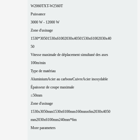
W2060T
XT-W2560T
Puissance
3000 W - 12000 W
Zone d'usinage
1530*3050
1530x6100
2030x4050
1530x6100
2030x40
50
Vitesse maximale de déplacement simultané des axes
100m/min
Type de matériau
Aluminium
Acier au carbone
Cuivre
Acier inoxydable
Épaisseur de coupe maximale
≤50mm
Zone d'usinage
1530x3050mm
1530x6100mm
160mmx6m
2030x4050
mm
2030x6100mm
240mm*6m
More parameters