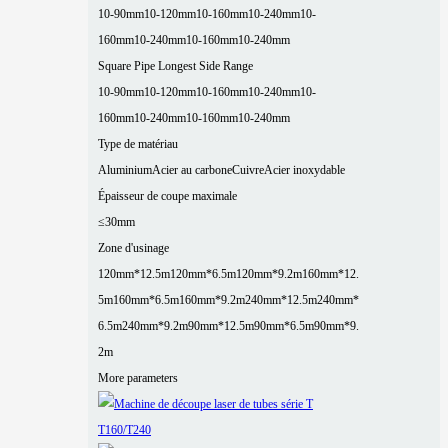
10-90mm
10-120mm
10-160mm
10-240mm
10-
160mm
10-240mm
10-160mm
10-240mm
Square Pipe Longest Side Range
10-90mm
10-120mm
10-160mm
10-240mm
10-
160mm
10-240mm
10-160mm
10-240mm
Type de matériau
Aluminium
Acier au carbone
Cuivre
Acier inoxydable
Épaisseur de coupe maximale
≤30mm
Zone d'usinage
120mm*12.5m
120mm*6.5m
120mm*9.2m
160mm*12.
5m
160mm*6.5m
160mm*9.2m
240mm*12.5m
240mm*
6.5m
240mm*9.2m
90mm*12.5m
90mm*6.5m
90mm*9.
2m
More parameters