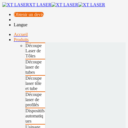
XT LASER
Obtenir un devis
Langue
Accueil
Produits
Découpe
Laser de
Tôles
Découpe
laser de
tubes
Découpe
laser tôle
et tube
Découpe
laser de
profilés
Dispositifs
automatiq
ues
Usinage