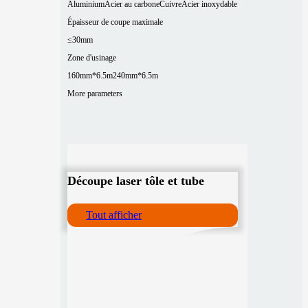
Aluminium
Acier au carbone
Cuivre
Acier inoxydable
Épaisseur de coupe maximale
≤30mm
Zone d'usinage
160mm*6.5m
240mm*6.5m
More parameters
Découpe laser tôle et tube
Tout afficher