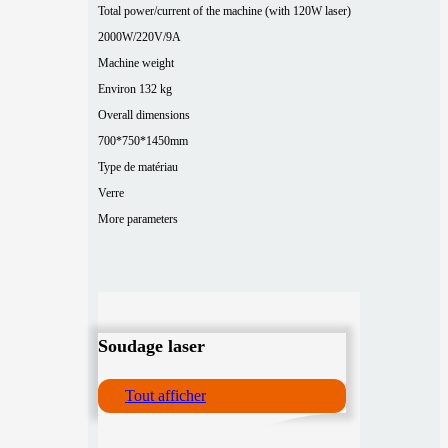
Total power/current of the machine (with 120W laser)
2000W/220V/9A
Machine weight
Environ 132 kg
Overall dimensions
700*750*1450mm
Type de matériau
Verre
More parameters
Soudage laser
Tout afficher