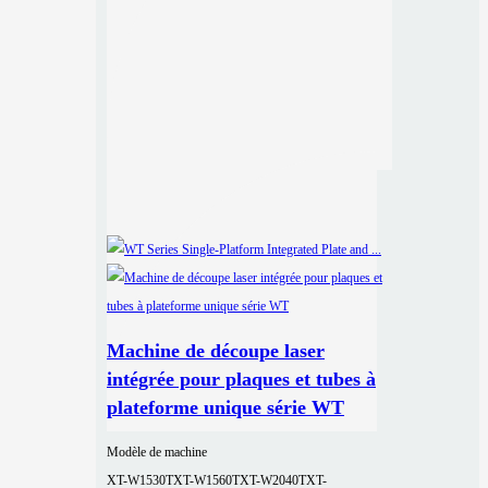
Machine de découpe laser
intégrée pour plaques et tubes à
plateforme unique série WT
Modèle de machine
XT-W1530T
XT-W1560T
XT-W2040T
XT-