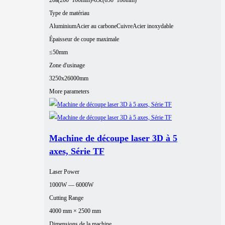
20a(200*100mm)-63c(630*180mm)
Type de matériau
Aluminium
Acier au carbone
Cuivre
Acier inoxydable
Épaisseur de coupe maximale
≤50mm
Zone d'usinage
3250x26000mm
More parameters
Machine de découpe laser 3D à 5
axes, Série TF
Laser Power
1000W — 6000W
Cutting Range
4000 mm × 2500 mm
Dimensions de la machine