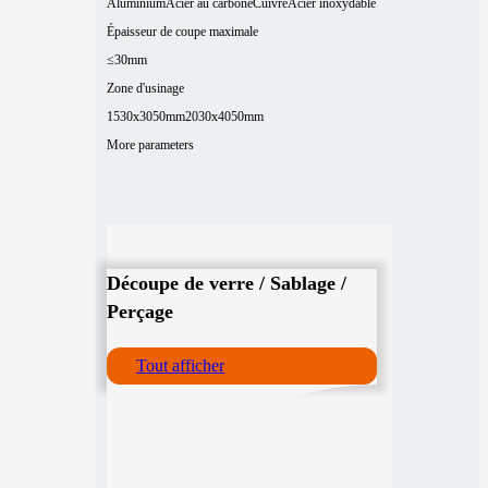
Aluminium
Acier au carbone
Cuivre
Acier inoxydable
Épaisseur de coupe maximale
≤30mm
Zone d'usinage
1530x3050mm
2030x4050mm
More parameters
Découpe de verre / Sablage /
Perçage
Tout afficher