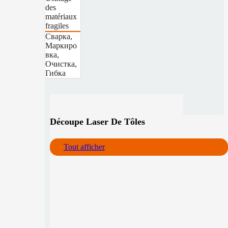
des
matériaux
fragiles
Сварка,
Маркиро
вка,
Очистка,
Гибка
Découpe Laser De Tôles
Tout afficher