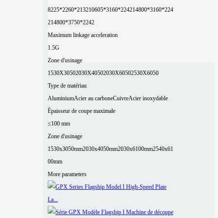
8225*2260*2132
10605*3160*2242
14800*3160*224
2
14800*3750*2242
Maximum linkage acceleration
1.5G
Zone d'usinage
1530X3050
2030X4050
2030X6050
2530X6050
Type de matériau
Aluminium
Acier au carbone
Cuivre
Acier inoxydable
Épaisseur de coupe maximale
≤100 mm
Zone d'usinage
1530x3050mm
2030x4050mm
2030x6100mm
2540x61
00mm
More parameters