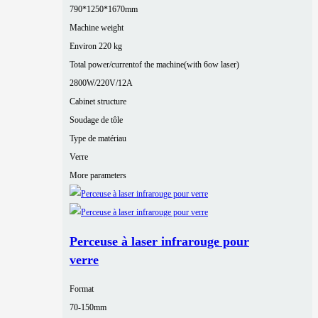
790*1250*1670mm
Machine weight
Environ 220 kg
Total power/currentof the machine(with 6ow laser)
2800W/220V/12A
Cabinet structure
Soudage de tôle
Type de matériau
Verre
More parameters
Perceuse à laser infrarouge pour
verre
Format
70-150mm