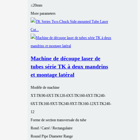
≤20mm
More parameters
Machine de découpe laser de
tubes série TK à deux mandrins
et montage latéral
Modèle de machine
XT-TK90-6
XT-TK120-6
XT-TK160-6
XT-TK240-
6
XT-TK160-9
XT-TK240-9
XT-TK160-12
XT-TK240-
12
Forme de section transversale du tube
Rond / Carré / Rectangulaire
Round Pipe Diameter Range