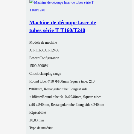
Machine de découpe laser de
tubes série T T160/T240
Modèle de machine
XT-T1606
XT-T2406
Power Configuration
1500-6000W
Chuck clamping range
Round tube: Φ10-Φ160mm, Square tube: □10-
□160mm, Rectangular tube: Longest side
≤160mm
Round tube: Φ10-Φ240mm, Square tube:
□10-□240mm, Rectangular tube: Long side ≤240mm
Répétabilité
±0,03 mm
Type de matériau