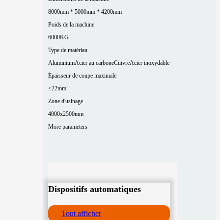
8000mm * 5000mm * 4200mm
Poids de la machine
6000KG
Type de matériau
Aluminium
Acier au carbone
Cuivre
Acier inoxydable
Épaisseur de coupe maximale
≤22mm
Zone d'usinage
4000x2500mm
More parameters
Dispositifs automatiques
Tout afficher