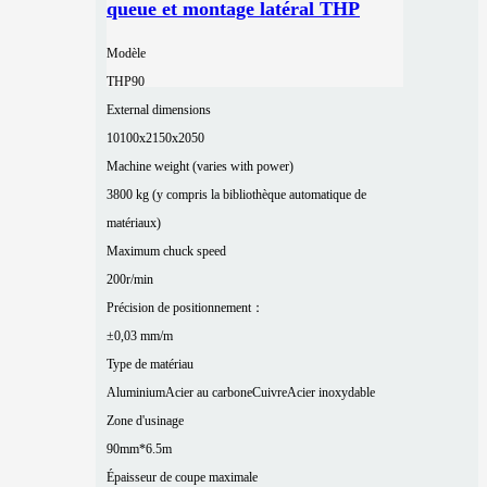
queue et montage latéral THP
Modèle
THP90
External dimensions
10100x2150x2050
Machine weight (varies with power)
3800 kg (y compris la bibliothèque automatique de
matériaux)
Maximum chuck speed
200r/min
Précision de positionnement：
±0,03 mm/m
Type de matériau
Aluminium
Acier au carbone
Cuivre
Acier inoxydable
Zone d'usinage
90mm*6.5m
Épaisseur de coupe maximale