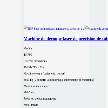
Machine de découpe laser de précision de tu
Modèle
THP90
External dimensions
10100x2150x2050
Machine weight (varies with power)
3800 kg (y compris la bibliothèque automatique de matériaux)
Maximum chuck speed
200r/min
Précision de positionnement：
±0,03 mm/m