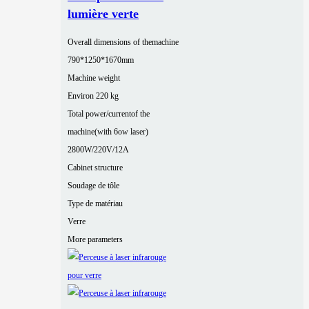
lumière verte
Overall dimensions of themachine
790*1250*1670mm
Machine weight
Environ 220 kg
Total power/currentof the
machine(with 6ow laser)
2800W/220V/12A
Cabinet structure
Soudage de tôle
Type de matériau
Verre
More parameters