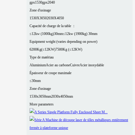
gpx1530
gpx2040
Zone d'usinage
1530X3050
2030X4050
Capacité de charge de la table ：
≤12kw (1000kg)30mm
≤12kw (1900kg) 30mm
Equipment weight (varies depending on power)
6200Kg(≤12KW)
7500Kg (≤12KW)
Type de matériau
Aluminium
Acier au carbone
Cuivre
Acier inoxydable
Épaisseur de coupe maximale
≤30mm
Zone d'usinage
1530x3050mm
2030x4050mm
More parameters