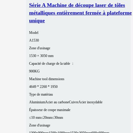
Série A Machine de découpe laser de tôles
métalliques entièrement fermée à plateforme
unique
Model
A1530
Zone d'usinage
1530 × 3050 mm
Capacité de charge de la table ：
900KG
Machine tool dimensions
4649 * 2260 * 1950
Type de matériau
Aluminium
Acier au carbone
Cuivre
Acier inoxydable
Épaisseur de coupe maximale
≤10 mm
≤20mm
≤30mm
Zone d'usinage
1300x900mm
1500x1000mm
1530x3050mm
600x600mm