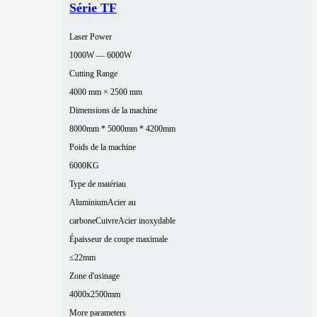
Série TF
Laser Power
1000W — 6000W
Cutting Range
4000 mm × 2500 mm
Dimensions de la machine
8000mm * 5000mm * 4200mm
Poids de la machine
6000KG
Type de matériau
Aluminium
Acier au
carbone
Cuivre
Acier inoxydable
Épaisseur de coupe maximale
≤22mm
Zone d'usinage
4000x2500mm
More parameters