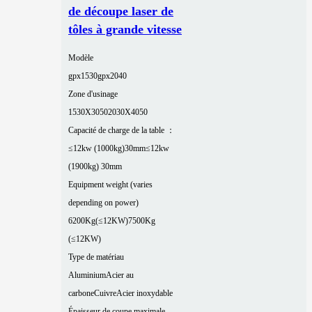
de découpe laser de
tôles à grande vitesse
Modèle
gpx1530
gpx2040
Zone d'usinage
1530X3050
2030X4050
Capacité de charge de la table ：
≤12kw (1000kg)30mm
≤12kw
(1900kg) 30mm
Equipment weight (varies
depending on power)
6200Kg(≤12KW)
7500Kg
(≤12KW)
Type de matériau
Aluminium
Acier au
carbone
Cuivre
Acier inoxydable
Épaisseur de coupe maximale