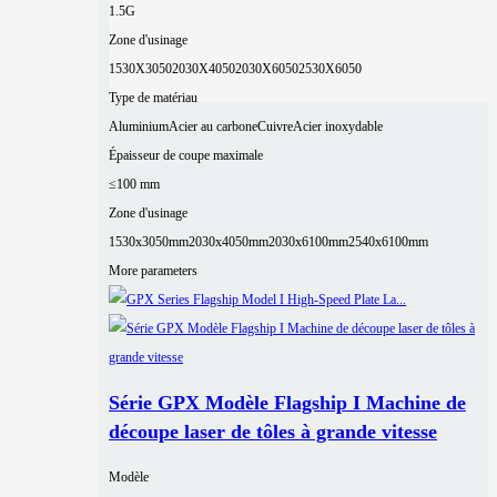
1.5G
Zone d'usinage
1530X3050
2030X4050
2030X6050
2530X6050
Type de matériau
Aluminium
Acier au carbone
Cuivre
Acier inoxydable
Épaisseur de coupe maximale
≤100 mm
Zone d'usinage
1530x3050mm
2030x4050mm
2030x6100mm
2540x6100mm
More parameters
Série GPX Modèle Flagship I Machine de
découpe laser de tôles à grande vitesse
Modèle