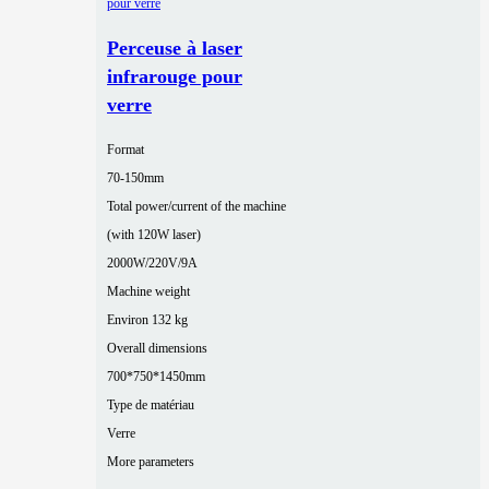
Perceuse à laser
infrarouge pour
verre
Format
70-150mm
Total power/current of the machine
(with 120W laser)
2000W/220V/9A
Machine weight
Environ 132 kg
Overall dimensions
700*750*1450mm
Type de matériau
Verre
More parameters