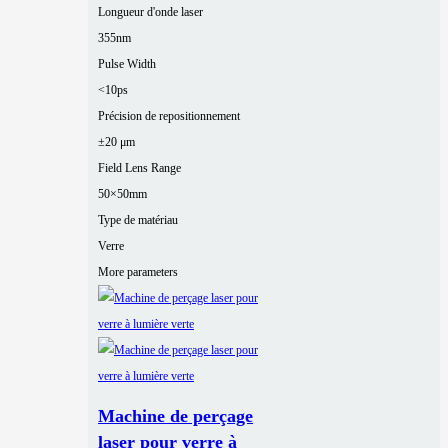
Longueur d'onde laser
355nm
Pulse Width
<10ps
Précision de repositionnement
±20 μm
Field Lens Range
50×50mm
Type de matériau
Verre
More parameters
Machine de perçage
laser pour verre à