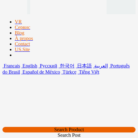
VR
Сервис
Blog
À propos
Contact
US.Site
Français
English
Русский
한국어
日本語
العربية
Português
do Brasil
Español de México
Türkçe
Tiếng Việt
Search Product
Search Post