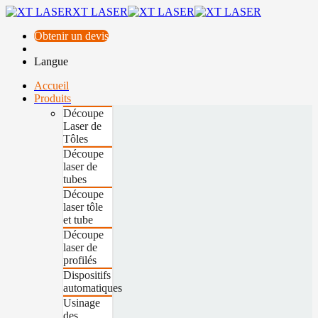
XT LASER
Obtenir un devis
Langue
Accueil
Produits
Découpe
Laser de
Tôles
Découpe
laser de
tubes
Découpe
laser tôle
et tube
Découpe
laser de
profilés
Dispositifs
automatiques
Usinage
des