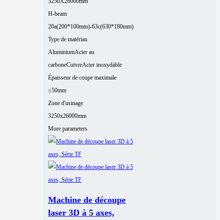
3250X26000mm
H-beam
20a(200*100mm)-63c(630*180mm)
Type de matériau
Aluminium
Acier au
carbone
Cuivre
Acier inoxydable
Épaisseur de coupe maximale
≤50mm
Zone d'usinage
3250x26000mm
More parameters
Machine de découpe
laser 3D à 5 axes,