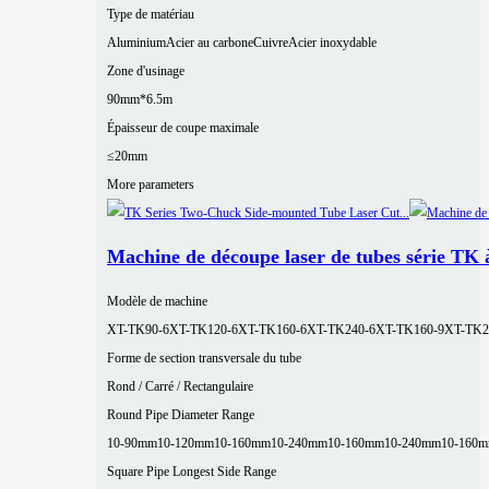
Type de matériau
Aluminium
Acier au carbone
Cuivre
Acier inoxydable
Zone d'usinage
90mm*6.5m
Épaisseur de coupe maximale
≤20mm
More parameters
Machine de découpe laser de tubes série TK 
Modèle de machine
XT-TK90-6
XT-TK120-6
XT-TK160-6
XT-TK240-6
XT-TK160-9
XT-TK2
Forme de section transversale du tube
Rond / Carré / Rectangulaire
Round Pipe Diameter Range
10-90mm
10-120mm
10-160mm
10-240mm
10-160mm
10-240mm
10-160
Square Pipe Longest Side Range