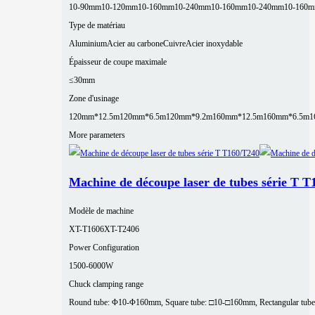
10-90mm
10-120mm
10-160mm
10-240mm
10-160mm
10-240mm
10-160
Type de matériau
Aluminium
Acier au carbone
Cuivre
Acier inoxydable
Épaisseur de coupe maximale
≤30mm
Zone d'usinage
120mm*12.5m
120mm*6.5m
120mm*9.2m
160mm*12.5m
160mm*6.5m
1
More parameters
Machine de découpe laser de tubes série T T
Modèle de machine
XT-T1606
XT-T2406
Power Configuration
1500-6000W
Chuck clamping range
Round tube: Φ10-Φ160mm, Square tube: □10-□160mm, Rectangular tube