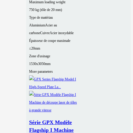
Maximum loading weight
750 kg (tôle de 20 mm)
Type de matériau
Aluminium
Acier au
carbone
Cuivre
Acier inoxydable
Épaisseur de coupe maximale
≤20mm
Zone d'usinage
1530x3050mm
More parameters
Série GPX Modèle
Flagship I Machine