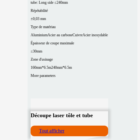
tube: Long side ≤240mm
Répétabilité
±0,03 mm
Type de matériau
Aluminium
Acier au carbone
Cuivre
Acier inoxydable
Épaisseur de coupe maximale
≤30mm
Zone d'usinage
160mm*6.5m
240mm*6.5m
More parameters
Découpe laser tôle et tube
Tout afficher