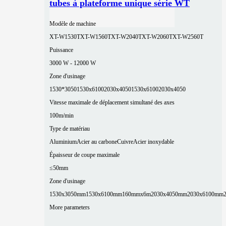
tubes à plateforme unique série WT
Modèle de machine
XT-W1530T
XT-W1560T
XT-W2040T
XT-W2060T
XT-W2560T
Puissance
3000 W - 12000 W
Zone d'usinage
1530*3050
1530x6100
2030x4050
1530x6100
2030x4050
Vitesse maximale de déplacement simultané des axes
100m/min
Type de matériau
Aluminium
Acier au carbone
Cuivre
Acier inoxydable
Épaisseur de coupe maximale
≤50mm
Zone d'usinage
1530x3050mm
1530x6100mm
160mmx6m
2030x4050mm
2030x6100mm
More parameters