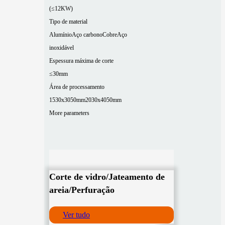
(≤12KW)
Tipo de material
Alumínio
Aço carbono
Cobre
Aço
inoxidável
Espessura máxima de corte
≤30mm
Área de processamento
1530x3050mm
2030x4050mm
More parameters
Corte de vidro/Jateamento de
areia/Perfuração
Ver tudo