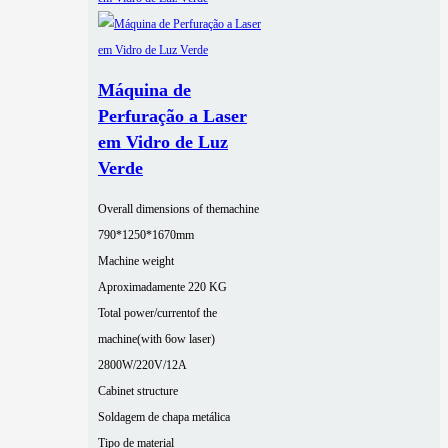
Máquina de
Perfuração a Laser
em Vidro de Luz
Verde
Overall dimensions of themachine
790*1250*1670mm
Machine weight
Aproximadamente 220 KG
Total power/currentof the
machine(with 6ow laser)
2800W/220V/12A
Cabinet structure
Soldagem de chapa metálica
Tipo de material