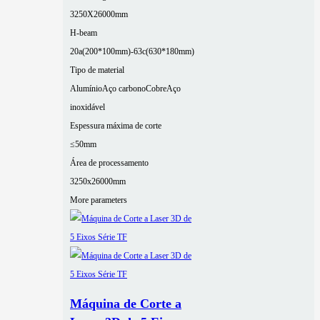
3250X26000mm
H-beam
20a(200*100mm)-63c(630*180mm)
Tipo de material
Alumínio
Aço carbono
Cobre
Aço
inoxidável
Espessura máxima de corte
≤50mm
Área de processamento
3250x26000mm
More parameters
Máquina de Corte a