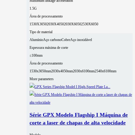
Maximum linkage acceleration
1.5G
Área de processamento
1530X3050
2030X4050
2030X6050
2530X6050
Tipo de material
Alumínio
Aço carbono
Cobre
Aço inoxidável
Espessura máxima de corte
≤100mm
Área de processamento
1530x3050mm
2030x4050mm
2030x6100mm
2540x6100mm
More parameters
Série GPX Modelo Flagship I Máquina de
corte a laser de chapas de alta velocidade
Modelo