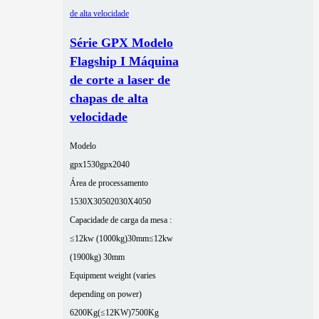
Série GPX Modelo
Flagship I Máquina
de corte a laser de
chapas de alta
velocidade
Modelo
gpx1530
gpx2040
Área de processamento
1530X3050
2030X4050
Capacidade de carga da mesa :
≤12kw (1000kg)30mm
≤12kw
(1900kg) 30mm
Equipment weight (varies
depending on power)
6200Kg(≤12KW)
7500Kg