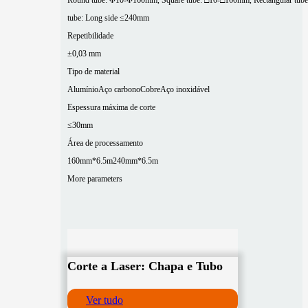
Round tube: Φ10-Φ160mm, Square tube: □10-□160mm, Rectangular tube
tube: Long side ≤240mm
Repetibilidade
±0,03 mm
Tipo de material
Alumínio
Aço carbono
Cobre
Aço inoxidável
Espessura máxima de corte
≤30mm
Área de processamento
160mm*6.5m
240mm*6.5m
More parameters
Corte a Laser: Chapa e Tubo
Ver tudo