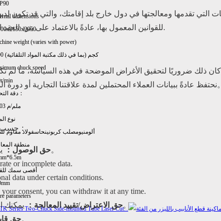
P90
ات التي تقدمها ومعالجتها في دول خارج بلد إقامتك، والتي قد تكون لديه
ernal dimensions
للقوانين المعمول بها، عادةً بالاعتماد على بنود العقد القياسية التي وافقت عليها السلطات المختصة أو موافقتك الصريحة.
100x2150x2050
hine weight (varies with power)
3800 كجم (بما في ذلك مكتبة المواد التلقائية)
ximum chuck speed
كان ذلك ضروريًا لتحقيق الأغراض الموضحة في هذه السياسة، ما لم تك
r/min
ة المبيعات، وللفترة المعقولة بعد ذلك لأغراض التحليل وحفظ السجلات。
دقة التحديد：
±0.03 ملم/م
نوع الم
حسب موقعك، قد تكون لديك الحقوق التالية فيما يتعلق ببياناتك الشخصية：
ألومنيوم
صلب كربوني
نحاس
فولاذ مقاوم لل
منطقة المعا
يمكنك طلب نسخة من البيانات الشخصية التي نحتفظ بها عنك。
حق الوصول：
mm*6.5m
rate or incomplete data.
أقصى سمك للق
nal data under certain conditions.
0mm
your consent, you can withdraw it at any time.
e parameters
يمكنك الاعتراض على أو طلب تقييد معالجة بياناتك في ظروف معينة。
حق الاعتراض/تقييد المعالجة：
يمكنك طلب نقل بياناتك إلى منظمة أخرى。
حق قابل