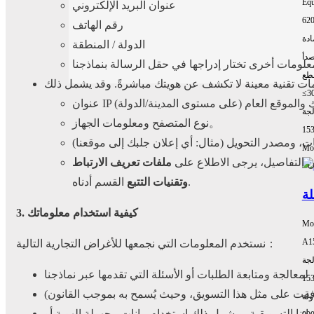
Equ
عنوان البريد الإلكتروني
62
رقم الهاتف
ادة
الدولة / المنطقة
صدأ
طع
≤3
لجة
نوع المتصفح ومعلومات الجهاز。
15
Mor
 من التفاصيل، يرجى الاطلاع على
ملفات تعريف الارتباط
القسم أدناه.
وتقنيات التتبع
3. كيفية استخدام معلوماتك
Mo
A1
نستخدم المعلومات التي نجمعها للأغراض التجارية التالية：
لجة
تنا التسويقية. ويشمل ذلك استخدام بيانات مجهولة الهوية أو