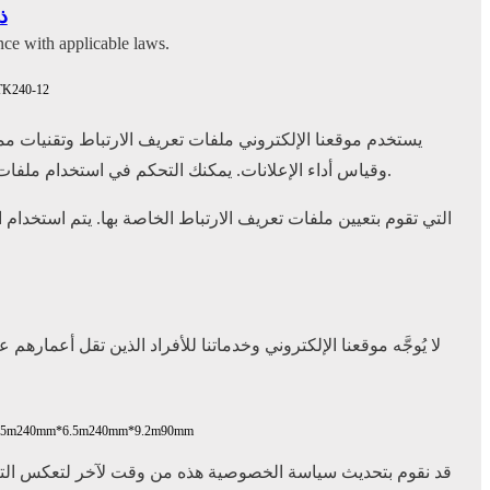
ماك
nce with applicable laws.
TK240-12
يستخدم موقعنا الإلكتروني ملفات تعريف الارتباط وتقنيات مما
وقياس أداء الإعلانات. يمكنك التحكم في استخدام ملفات تعريف الارتباط على مستوى المتصفح. ومع ذلك، إذا اخترت تعطيل ملفات تعريف الارتباط، فقد لا تعمل بعض ميزات الموقع بشكل صحيح.
.5m
240mm*6.5m
240mm*9.2m
90mm
قد نقوم بتحديث سياسة الخصوصية هذه من وقت لآخر لتعكس التغيير