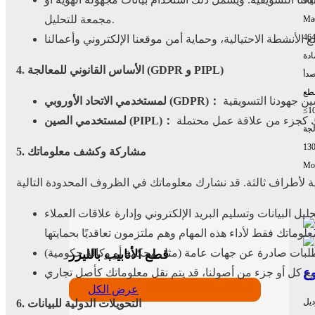
90
مجمعة للتحليل.
Mac
464
ادة
4. الأساس القانوني للمعالجة (GDPR و PIPL)
صدأ
طع
لمستخدمي الاتحاد الأوروبي (GDPR)：
≤1
لمستخدمي الصين (PIPL)：
لجة
13
5. مشاركة وكشف معلوماتك
Mor
البريد الإلكتروني وإدارة علاقات العملاء (CRM). يمكن لهؤلاء المزودين
قطع الأنابيب بالليزر
عرض الكل
ديل
6. التحويلات الدولية للبيانات