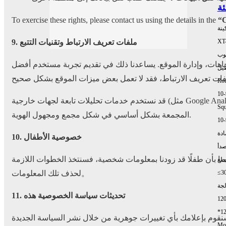
To exercise these rights, please contact us using the details in the
“C
ينة
9. ملفات تعريف الارتباط وتقنيات التتبع
XT
وب
تجاهات، وإدارة الموقع. يساعدنا ذلك في تقديم تجربة مستخدم أفضل
طيل
Rou
10
قد نستخدم خدمات تحليلات تابعة لجهات خارجية (مثل Google Analytics) ومنصات إعلانية (مثل Meta Pixel وLinkedIn Insight Tag) التي تقوم بتعيين ملفات تعريف الارتباط الخاصة بها. يتم استخدام البيانات
Squ
المجمعة بشكل أساسي في شكل مجمع ومجهول الهوية.
10
ادة
10. خصوصية الأطفال
صدأ
ات شخصية من الأطفال عن علم. إذا علمنا بأن طفلًا قد زودنا بمعلومات شخصية، فسنتخذ الخطوات اللازمة
طع
لحذف تلك المعلومات。
≤3
لجة
11. تحديثات سياسة الخصوصية هذه
12
*1
نقوم بإعلامك بأي تغييرات جوهرية من خلال نشر السياسة الجديدة
Mor