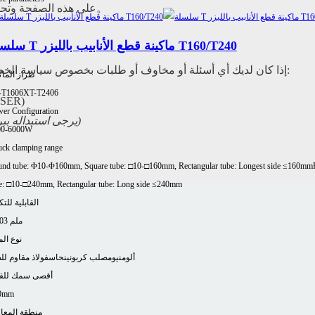
على هذه الصفحة وتحديث تاريخ "آخر تحديث". ننصحك بمراجعة هذه الصفحة بشكل دوري。
سلسلة T ماكينة قطع الأنابيب بالليزر T160/T240
إذا كان لديك أي أسئلة أو مخاوف أو طلبات بخصوص سياسة الخصوصية هذه أو ممارساتنا المتعلقة بالبيانات، فيرجى الاتصال بنا على:
طراز الماك
-T1606
XT-T2406
شركة جينان شينتيان 
er Configuration
(يرجى استبداله ببريد التشغيل الخاص بك)
00-6000W
ck clamping range
nd tube: Φ10-Φ160mm, Square tube: □10-□160mm, Rectangular tube: Longest side ≤160mm
e: □10-□240mm, Rectangular tube: Long side ≤240mm
القابلية للتك
±0.03 ملم
نوع الم
ألومنيوم
صلب كربوني
نحاس
فولاذ مقاوم لل
أقصى سمك للق
0mm
منطقة المعا