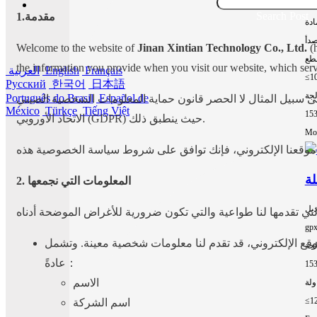
15
Search Post
1.مقدمة
ادة
صدأ
Welcome to the website of
Jinan Xintian Technology Co., Ltd.
(h
طع
the information you provide when you visit our website, which serv
Français
English
العربية
≤1
Русский
한국어
日本語
لجة
Português do Brasil
Español de
 قانون حماية المعلومات الشخصية الصيني (PIPL) واللائحة العامة لحماية البيانات في
México
Türkçe
Tiếng Việt
15
الاتحاد الأوروبي (GDPR) حيث ينطبق ذلك.
Mor
2. المعلومات التي نجمعها
ديل
gp
وقع الإلكتروني، قد تقدم لنا معلومات شخصية معينة. وتشمل
لجة
عادةً：
15
الاسم
≤1
اسم الشركة