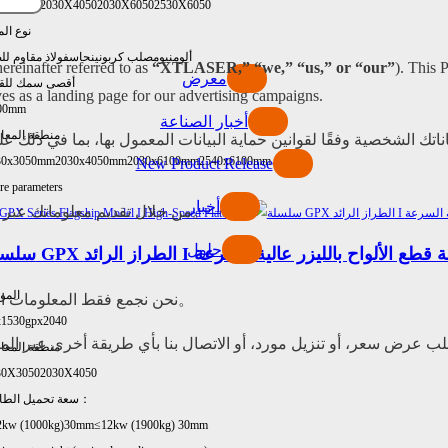
30X3050
2030X4050
2030X6050
2530X6050
نوع الم
ألومنيوم
صلب كربوني
نحاس
فولاذ مقاوم لل
ereinafter referred to as
“XTLASER,” “we,” “us,” or “our”
). This 
معرض
أقصى سمك للق
es as a landing page for our advertising campaigns.
00mm
أخبار الصناعة
منطقة المعا
لشخصية وفقًا لقوانين حماية البيانات المعمول بها، بما في ذلك على سبيل المثال لا الحصر
30x3050mm
2030x4050mm
2030x6100mm
2540x6100mm
New Product Release
e parameters
أخبار
من خلال تقديم معلوماتك عبر موقعنا الإلكتروني، فإنك توافق على شروط سياسة الخصوصية هذه。
حلول
G الطراز الرائد I ماكينة قطع الألواح بالليزر عالية السرعة
المو
نحن نجمع فقط المعلومات التي تقدمها لنا طواعية والتي تكون ضرورية للأغراض الموضحة أدناه。
x1530
gpx2040
ب عرض سعر، أو تنزيل مورد، أو الاتصال بنا بأي طريقة أخرى عبر الم
منطقة المعا
30X3050
2030X4050
سعة تحميل الطاولة：
2kw (1000kg)30mm
≤12kw (1900kg) 30mm