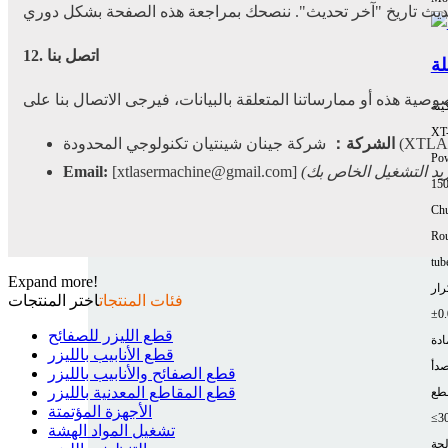
12. اتصل بنا
ينة
XT
تكنولوجي المحدودة (XTLASER)
الشركة：
Pow
Email:
[xtlasermachine@gmail.com]
15
Chu
Rou
tub
Expand more!
رار
فئات المنتجات
اختر المنتجات
قطع الليزر للصفائح
ادة
قطع الأنابيب بالليزر
صدأ
قطع الصفائح والأنابيب بالليزر
قطع المقاطع المعدنية بالليزر
طع
الأجهزة المؤتمتة
≤3
تشغيل المواد الهشة
لجة