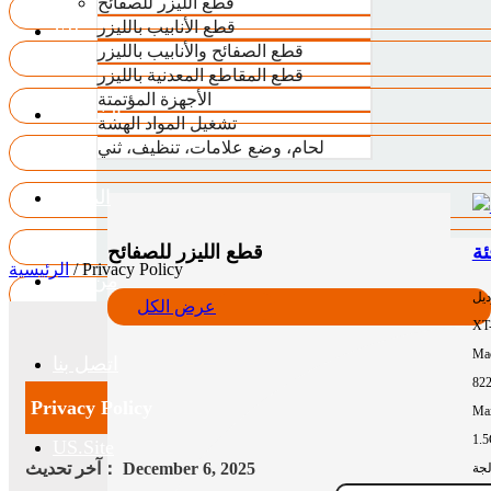
قطع الليزر للصفائح
قطع الأنابيب بالليزر
VR
قطع الصفائح والأنابيب بالليزر
قطع المقاطع المعدنية بالليزر
الأجهزة المؤتمتة
الخدمات
تشغيل المواد الهشة
لحام، وضع علامات، تنظيف، ثني
المدونة
قطع الليزر للصفائح
Privacy Policy
/
الرئيسية
من نحن
ديل
عرض الكل
XT
Mac
اتصل بنا
82
Privacy Policy
Max
1.
US.Site
December 6, 2025
آخر تحديث：
لجة