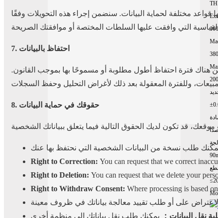
TH
ا قواعد مختلفة لحماية البيانات. سنضمن إجراء هذه التحويلات وفقًا
Ext
10
Mac
7. احتفاظ بالبيانات
Ma
ن هناك فترة احتفاظ أطول مطلوبة أو مسموحًا بها بموجب القانون.
200
8. حقوقك في حماية البيانات
ادة
صدأ
لجة
90
Right to Correction:
You can request that we correct inaccu
طع
Right to Deletion:
You can request that we delete your perso
≤2
Right to Withdraw Consent:
Where processing is based on 
Mor
ية نقل البيانات：