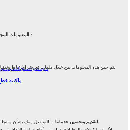
عند زيارتك لموقعنا، قد نجمع تلقائيًا معلومات تقنية معينة لا تكشف عن هويتك مباشرةً. وقد يشمل ذلك：
المعلومات المجمَ
يتم جمع هذه المعلومات من خلال ملفات تعريف الارتباط وتقنيات ا
سلسلة A ماكي
للتواصل معك بشأن منتجاتنا وخدماتنا والعروض التي قد تكون ذات صلة باحتياجات عملك (حيث وافقت على مثل هذا التسويق، وحيث يُسمح به بموجب القانون).
لتقديم وتحسين خدماتنا：
لأغراض الإعلان والتحليلات：
لقياس أداء حملاتنا الإعلانية، 