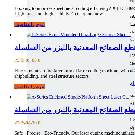
Equ
Looking to improve sheet metal cutting efficiency? XT-E1530 o
62
High precision, high stability. Get a quote now!
ادة
عرض التفاصيل
صدأ
طع
≤3
لجة
15
2026-05-07
0
Mor
Floor-mounted ultra-large format laser cutting machine, with cus
shipbuilding, and steel structure sectors.
عرض التفاصيل
Mo
A1
لجة
2026-04-30
0
Safe · Precise · Eco-Friendly. Our laser cutting machine utili