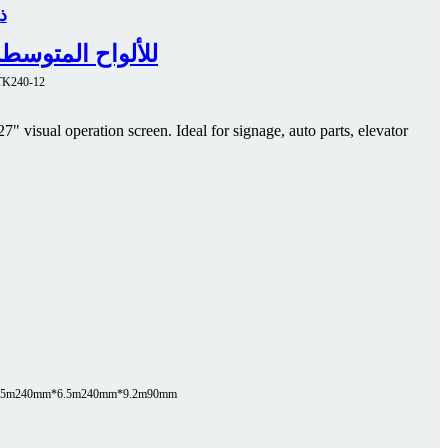
ماك
تصميم مغلق بالكامل لضمان الإنتاج الآمن – ماكينة قطع ا
TK240-12
7" visual operation screen. Ideal for signage, auto parts, elevator
.5m
240mm*6.5m
240mm*9.2m
90mm