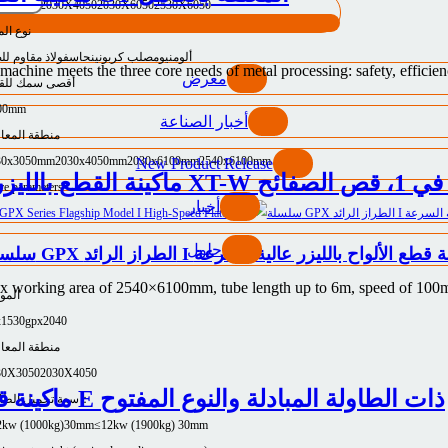
30X3050
2030X4050
2030X6050
2530X6050
نوع الم
ألومنيوم
صلب كربوني
نحاس
فولاذ مقاوم لل
 machine meets the three core needs of metal processing: safety, efficien
معرض
أقصى سمك للق
00mm
أخبار الصناعة
منطقة المعا
30x3050mm
2030x4050mm
2030x6100mm
2540x6100mm
New Product Release
ماكينة القطع بالليزر المدمجة للصفائح 
e parameters
أخبار
حلول
G الطراز الرائد I ماكينة قطع الألواح بالليزر عالية السرعة
Max working area of 2540×6100mm, tube length up to 6m, speed of 100m/
المو
x1530
gpx2040
منطقة المعا
30X3050
2030X4050
ماكينة قطع الصفائح المعدنية بالليزر من السلسلة E ذات الطاولة المبادلة والنوع المفتوح
سعة تحميل الطاولة：
2kw (1000kg)30mm
≤12kw (1900kg) 30mm