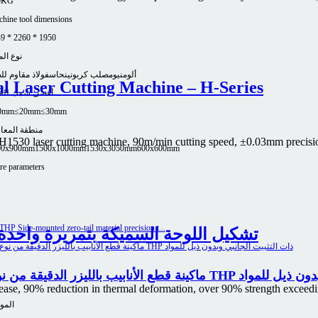
0KG
hine tool dimensions
9 * 2260 * 1950
نوع الم
ألومنيوم
صلب كربوني
نحاس
فولاذ مقاوم لل
l Laser Cutting Machine – H-Series
أقصى سمك للق
0mm
≤20mm
≤30mm
منطقة المعا
, H1530 laser cutting machine, 90m/min cutting speed, ±0.03mm precision
00x900mm
1500x1000mm
1530x3050mm
600x600mm
e parameters
تشكيل اللوحة السميكة بتمريرة واحدة! 
ت التثبيت الجانبي وبدون ذيل للمواد
ase, 90% reduction in thermal deformation, over 90% strength exceeding
المو