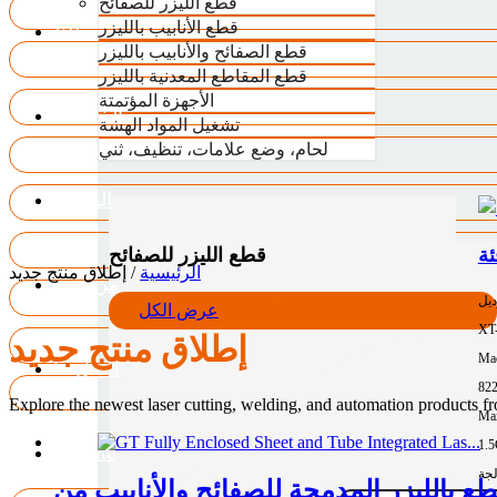
قطع الليزر للصفائح
قطع الأنابيب بالليزر
VR
قطع الصفائح والأنابيب بالليزر
قطع المقاطع المعدنية بالليزر
الأجهزة المؤتمتة
الخدمات
تشغيل المواد الهشة
لحام، وضع علامات، تنظيف، ثني
المدونة
قطع الليزر للصفائح
الرئيسية
/
إطلاق منتج جديد
من نحن
ديل
عرض الكل
XT
إطلاق منتج جديد
Mac
اتصل بنا
82
Explore the newest laser cutting, welding, and automation products 
Max
1.
US.Site
لجة