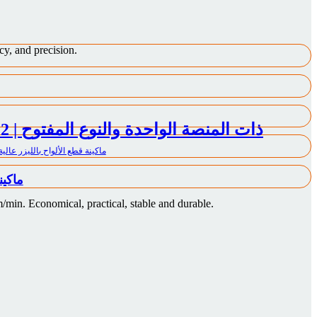
cy, and precision.
سلسلة PX
min. Economical, practical, stable and durable.