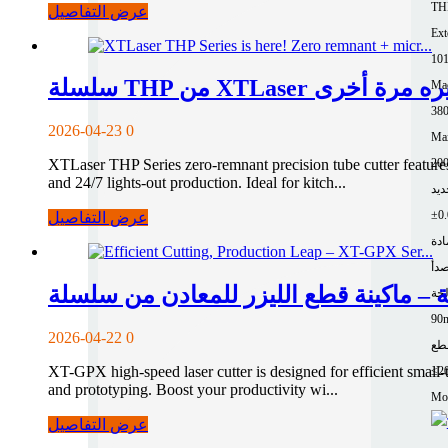
TH
عرض التفاصيل
Ext
10
Mac
2026-04-23
0
Ma
200
XTLaser THP Series zero-remnant precision tube cutter features
and 24/7 lights-out production. Ideal for kitch...
عرض التفاصيل
ادة
صدأ
لجة
90
2026-04-22
0
طع
XT-GPX high-speed laser cutter is designed for efficient small-t
≤2
and prototyping. Boost your productivity wi...
Mor
عرض التفاصيل