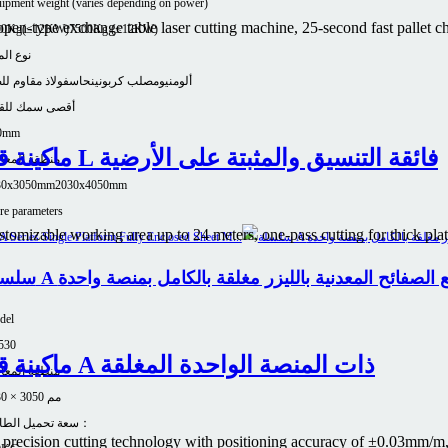
ipment weight (varies depending on power)
pen-type exchange table laser cutting machine, 25-second fast pallet c
00Kg(≤12KW)
7500Kg (≤12KW)
نوع الم
ألومنيوم
صلب كربوني
نحاس
فولاذ مقاوم لل
أقصى سمك للق
0mm
ماكينة قطع الصفائح المعدنية بالليزر من السلسلة L فائقة التنسيق والمثبتة على الأرضية
منطقة المعا
30x3050mm
2030x4050mm
e parameters
tomizable working area up to 24 meters, one-pass cutting for thick plate
نة قطع الصفائح المعدنية بالليزر مغلقة بالكامل بمنصة واحدة
del
530
ماكينة قطع الصفائح المعدنية بالليزر من السلسلة A ذات المنصة الواحدة المغلقة
منطقة المعا
1530 × 3050 مم
سعة تحميل الطاولة：
zes precision cutting technology with positioning accuracy of ±0.03mm/