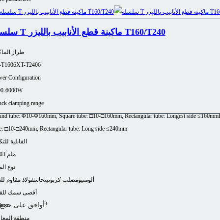
سلسلة T ماكينة قطع الأنابيب بالليزر T160/T240
طراز الماك
-T1606
XT-T2406
er Configuration
00-6000W
ck clamping range
nd tube: Φ10-Φ160mm, Square tube: □10-□160mm, Rectangular tube: Longest side ≤160mm
e: □10-□240mm, Rectangular tube: Long side ≤240mm
القابلية للتك
±0.03 ملم
نوع الم
ألومنيوم
صلب كربوني
نحاس
فولاذ مقاوم لل
أقصى سمك للق
*
أوافق على جمع 
0mm
منطقة المعا