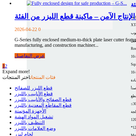
ينة
XT
2026-04-22
0
وب
G-Series fully enclosed medium-to-thick plate laser cutter featur
طيل
manufacturing, and construction machiner...
Rou
عرض التفاصيل
10
Squ
1
2
Expand more!
10
فئات المنتجات
اختر المنتجات
ادة
قطع الليزر للصفائح
صدأ
قطع الأنابيب بالليزر
طع
قطع الصفائح والأنابيب بالليزر
≤3
قطع المقاطع المعدنية بالليزر
الأجهزة المؤتمتة
لجة
تشغيل المواد الهشة
12
التنظيف بالليزر
*1
وضع العلامات بالليزر
لحام ليزر
Mor