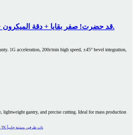
سلسلة THP من XTLaser قد حضرت! صفر بقايا + دقة الميكرون + ضمان 5 سنوات، قطع الأنابيب الذكي تم تطويره مرة أخرى.
nty. 1G acceleration, 200r/min high speed, ±45° bevel integration,
, lightweight gantry, and precise cutting. Ideal for mass production