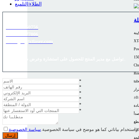
الطلاء/التلميع
8613589060756
ينة
8618753177006
manager@xtlaser.com
XT
Pow
15
.
تواصل مع مدير المنتج للحصول على استشارة وعرض سعر مخفض.
Chu
Rou
*
tub
*
رار
*
*
*
ادة
*
صدأ
طع
واستخدام بياناتي كما هو موضح في سياسة الخصوصية.
سياسة الخصوصية
≤3
لجة