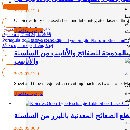
15
Search Post
ادة
2026-05-15
0
صدأ
GT Series fully enclosed sheet and tube integrated laser cutting
طع
Français
English
العربية
عرض التفاصيل
≤1
Русский
한국어
日本語
لجة
Português do Brasil
Español de
México
Türkçe
Tiếng Việt
15
والأنابيب من السلسلة XT-W ذات المنصة الواحدة والنوع المفتوح | 2 في 1، قص الصفائح
Mor
والأنابيب
2026-05-12
0
Sheet and tube integrated laser cutting machine, two in one. 
ديل
عرض التفاصيل
gp
لجة
15
≤1
2026-05-08
0