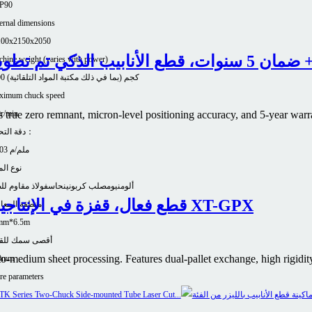
P90
ernal dimensions
100x2150x2050
hine weight (varies with power)
3800 كجم (بما في ذلك مكتبة المواد التلقائية)
ximum chuck speed
r/min
 true zero remnant, micron-level positioning accuracy, and 5-year warra
دقة التحديد：
±0.03 ملم/م
نوع الم
ألومنيوم
صلب كربوني
نحاس
فولاذ مقاوم لل
قطع فعال، قفزة في الإنتاجية – ماكينة قطع الليزر للمعادن من سلسلة XT-GPX
منطقة المعا
mm*6.5m
أقصى سمك للق
o-medium sheet processing. Features dual-pallet exchange, high rigidity
0mm
e parameters