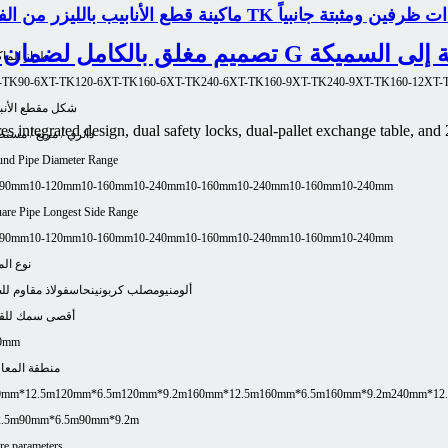
ينة قطع الأنابيب بالليزر من الفئة TK ذات ظرفين ومثبتة جانبياً
لليزر من الفئة G للألواح المتوسطة إلى السميكة
طراز الماك
-TK90-6
XT-TK120-6
XT-TK160-6
XT-TK240-6
XT-TK160-9
XT-TK240-9
XT-TK160-12
XT-
شكل مقطع الأنب
es integrated design, dual safety locks, dual-pallet exchange table, and 2
دائري / مربع / مست
nd Pipe Diameter Range
-90mm
10-120mm
10-160mm
10-240mm
10-160mm
10-240mm
10-160mm
10-240mm
are Pipe Longest Side Range
-90mm
10-120mm
10-160mm
10-240mm
10-160mm
10-240mm
10-160mm
10-240mm
نوع الم
ألومنيوم
صلب كربوني
نحاس
فولاذ مقاوم لل
أقصى سمك للق
0mm
منطقة المعا
0mm*12.5m
120mm*6.5m
120mm*9.2m
160mm*12.5m
160mm*6.5m
160mm*9.2m
240mm*12
2.5m
90mm*6.5m
90mm*9.2m
e parameters