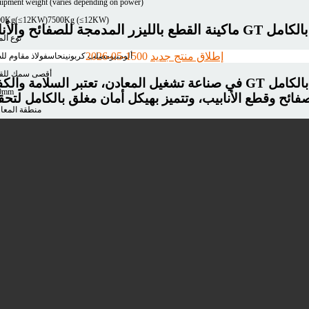
ipment weight (varies depending on power)
00Kg(≤12KW)
7500Kg (≤12KW)
 والأنابيب من GT المغلقة بالكامل
نوع الم
إطلاق منتج جديد
0
0
2026-05-15
ألومنيوم
صلب كربوني
نحاس
فولاذ مقاوم لل
أقصى سمك للق
في صناعة تشغيل المعادن، تعتبر السلامة والكفاءة والدقة أهم ثلاثة عوامل للعم
0mm
منطقة المعا
30x3050mm
2030x4050mm
e parameters
نة قطع الصفائح المعدنية بالليزر مغلقة بالكامل بمنصة واحدة
del
530
منطقة المعا
1530 × 3050 مم
سعة تحميل الطاولة：