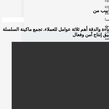
Equ
62
ادة
صدأ
طع
لاء. تجمع ماكينة السلسلة GT المدمجة للصفائح والأنابيب ذات الطاولة المبادلة والمغلقة بالكامل
≤3
لجة
15
Mor
Mo
A1
لجة