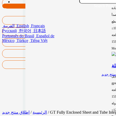
15
Search Post
ادة
صدأ
طع
Français
English
العربية
≤1
Русский
한국어
日本語
لجة
Português do Brasil
Español de
México
Türkçe
Tiếng Việt
15
Mor
نتج جديد
ديل
gp
لجة
15
≤1
/ GT Fully Enclosed Sheet and Tube Inte
الرئيسية
/
إطلاق منتج جديد