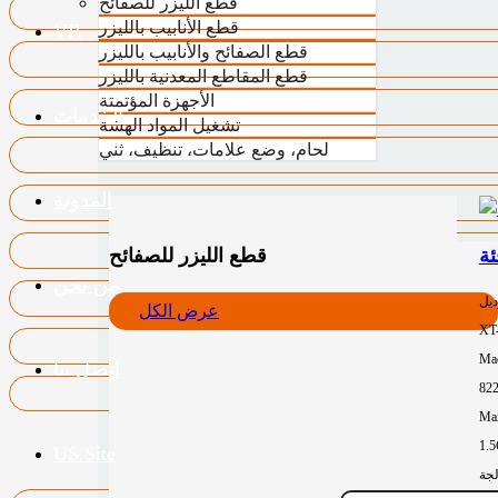
قطع الليزر للصفائح
قطع الأنابيب بالليزر
VR
قطع الصفائح والأنابيب بالليزر
قطع المقاطع المعدنية بالليزر
الأجهزة المؤتمتة
الخدمات
تشغيل المواد الهشة
لحام، وضع علامات، تنظيف، ثني
المدونة
قطع الليزر للصفائح
من نحن
ديل
عرض الكل
XT
Mac
اتصل بنا
82
Max
1.
US.Site
لجة