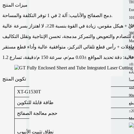
TH
ميزات المنتج
Ext
دمج الصفائح والأنابيب: آلة 2 في 1 توفر التكلفة والمساحة.
10
Mac
Ma
200
ادة
تكوين المنتج
صدأ
لجة
XT-G1530T
90
طاقة قابلة للتكوين
طع
≤2
حجم معالجة الصفائح
Mor
نطاق تثبيت الأنبوب