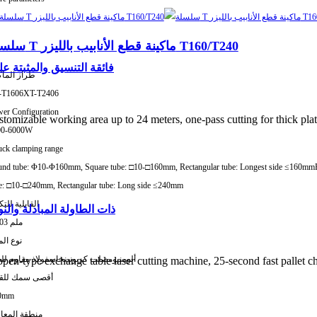
سلسلة T ماكينة قطع الأنابيب بالليزر T160/T240
ماكينة قطع الصفائح المعدنية بالليزر من السلسلة L فائقة التن
طراز الماك
-T1606
XT-T2406
er Configuration
tomizable working area up to 24 meters, one-pass cutting for thick plate
00-6000W
ck clamping range
nd tube: Φ10-Φ160mm, Square tube: □10-□160mm, Rectangular tube: Longest side ≤160mm
e: □10-□240mm, Rectangular tube: Long side ≤240mm
القابلية للتك
ماكينة قطع الصفائح المعدنية بالليزر من السلسلة E ذات الطاولة
±0.03 ملم
نوع الم
ألومنيوم
صلب كربوني
نحاس
فولاذ مقاوم لل
pen-type exchange table laser cutting machine, 25-second fast pallet c
أقصى سمك للق
0mm
منطقة المعا