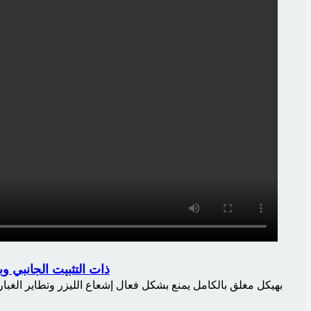
ماكينة قطع الأنابيب بالليزر الدقيقة من نوع THP ذا