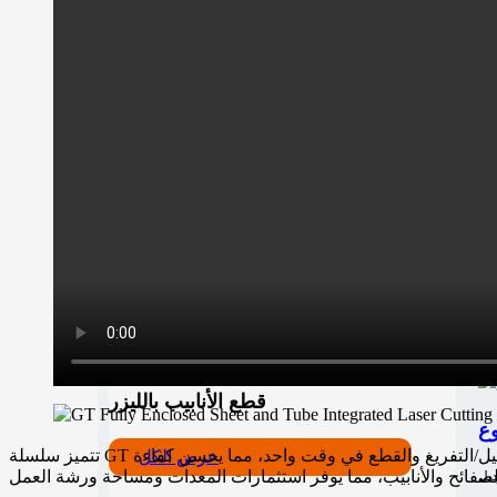
90
Mac
464
ادة
صدأ
طع
≤1
لجة
13
Mor
قطع الأنابيب بالليزر
تتميز سلسلة GT بهيكل مغلق بالكامل يمنع بشكل فعال إشعاع الليزر وتطاير الغبار، مما يضمن سلامة المشغل. مزودة بطاولة تبادل سريعة، تسمح بالتحميل/التفريغ والقطع في وقت واحد، مما يحسن كفاءة
عرض الكل
ديل