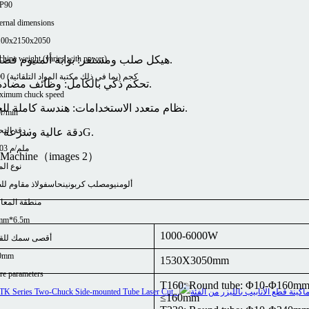
P90
ernal dimensions
100x2150x2050
hine weight (varies with power)
هيكل صلب ومستقر: بوابة ألمنيوم فضائي + هيكل مقوس، زيادة في القوة بنسبة 28٪، لا اهتزاز بسرعة عالية.
3800 كجم (بما في ذلك مكتبة المواد التلقائية)
تحكم ذكي بالكامل: وظائف مضادة للتصادم والتعويض والتمركز مدمجة، تحسن الإنتاجية وتقلل التكاليف.
ximum chuck speed
نظام متعدد الاستخدامات: هندسة كاملة للحافلات + رأس قطع تلقائي التركيز، متوافقية عالية وأداء قطع مستقر.
r/min
دقة التحديد：
دقة عالية وسرعة عالية: دقة تحديد المواقع ±0.03 مم/م، سرعة 150 م/دقيقة، تسارع 1.2G.
±0.03 ملم/م
نوع الم
ألومنيوم
صلب كربوني
نحاس
فولاذ مقاوم لل
منطقة المعا
mm*6.5m
1000-6000W
أقصى سمك للق
0mm
1530X3050mm
e parameters
T160: Round tube: Φ10-Φ160mm, 
≤160mm