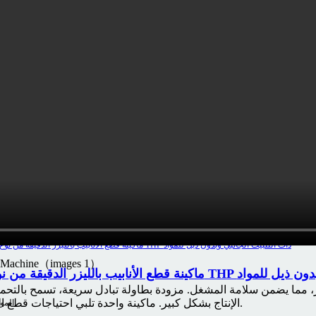
0KG
hine tool dimensions
9 * 2260 * 1950
نوع الم
ألومنيوم
صلب كربوني
نحاس
فولاذ مقاوم لل
أقصى سمك للق
0mm
≤20mm
≤30mm
منطقة المعا
00x900mm
1500x1000mm
1530x3050mm
600x600mm
e parameters
ت التثبيت الجانبي وبدون ذيل للمواد
الإنتاج بشكل كبير. ماكينة واحدة تلبي احتياجات قطع الصفائح والأنابيب، مما يوفر استثمارات المعدات ومساحة ورشة العمل.
المو