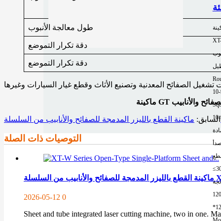
طول معالجة الأنبوب
ينة
XT
دقة تكرار التموضع
وب
دقة تكرار التموضع
طيل
Rou
10
Squ
10
السابق:
ادة
التوصيات ذات الصلة
صدأ
طع
≤3
لجة
12
2026-05-12
0
*1
Sheet and tube integrated laser cutting machine, two in one. 
Mor