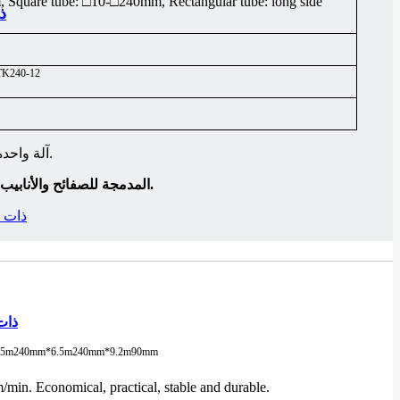
Square tube: □10-□240mm, Rectangular tube: long side
ماك
TK240-12
آلة واحدة تلبي احتياجات قطع الصفائح والأنابيب، مما يجعلها خيارًا مثاليًا لصناعات تشغيل الصفائح المعدنية وتصنيع الأثاث وقطع غيار السيارات وغيرها.
ماكينة GT المدمجة للصفائح والأنابيب ذات الطاولة المبادلة والمغلقة بالكامل — آمنة وفعالة لقطع كل من الصفائح والأنابيب.
ماكينة القطع بالل
ماكينة القط
.5m
240mm*6.5m
240mm*9.2m
90mm
min. Economical, practical, stable and durable.