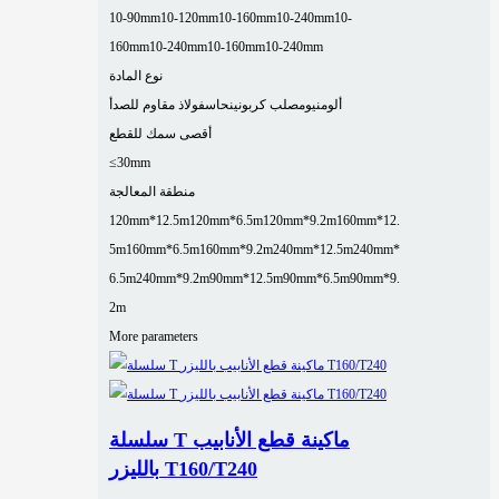
10-90mm
10-120mm
10-160mm
10-240mm
10-
160mm
10-240mm
10-160mm
10-240mm
نوع المادة
ألومنيوم
صلب كربوني
نحاس
فولاذ مقاوم للصدأ
أقصى سمك للقطع
≤30mm
منطقة المعالجة
120mm*12.5m
120mm*6.5m
120mm*9.2m
160mm*12.
5m
160mm*6.5m
160mm*9.2m
240mm*12.5m
240mm*
6.5m
240mm*9.2m
90mm*12.5m
90mm*6.5m
90mm*9.
2m
More parameters
سلسلة T ماكينة قطع الأنابيب
بالليزر T160/T240