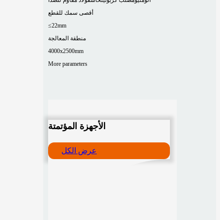
أقصى سمك للقطع
≤22mm
منطقة المعالجة
4000x2500mm
More parameters
الأجهزة المؤتمتة
عرض الكل