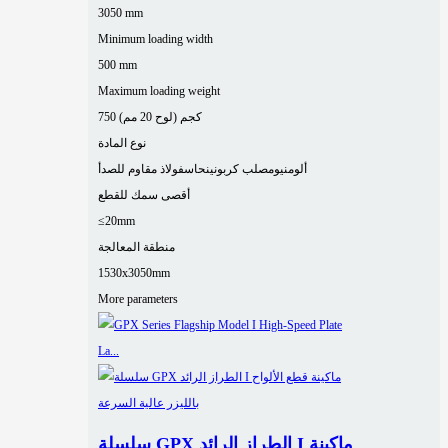
3050 mm
Minimum loading width
500 mm
Maximum loading weight
750 كجم (لوح 20 مم)
نوع المادة
ألومنيوم
صلب كربوني
نحاس
فولاذ مقاوم للصدأ
أقصى سمك للقطع
≤20mm
منطقة المعالجة
1530x3050mm
More parameters
سلسلة GPX الطراز الرائد I ماكينة