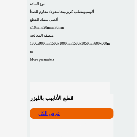
نوع المادة
ألومنيوم
صلب كربوني
نحاس
فولاذ مقاوم للصدأ
أقصى سمك للقطع
≤10mm
≤20mm
≤30mm
منطقة المعالجة
1300x900mm
1500x1000mm
1530x3050mm
600x600m
m
More parameters
قطع الأنابيب بالليزر
عرض الكل