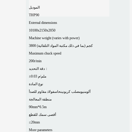
الموديل
THP90
External dimensions
10100x2150x2050
Machine weight (varies with power)
3800 كجم (بما في ذلك مكتبة المواد التلقائية)
Maximum chuck speed
200r/min
دقة التحديد：
±0.03 ملم/م
نوع المادة
ألومنيوم
صلب كربوني
نحاس
فولاذ مقاوم للصدأ
منطقة المعالجة
90mm*6.5m
أقصى سمك للقطع
≤20mm
More parameters