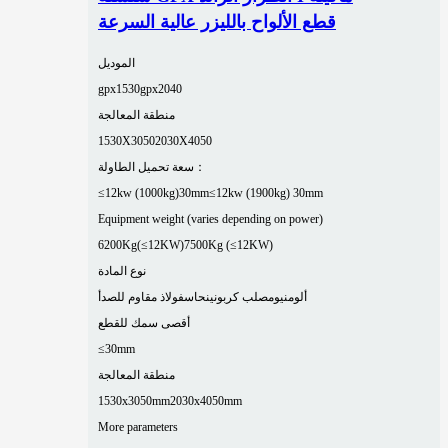
قطع الألواح بالليزر عالية السرعة
الموديل
gpx1530
gpx2040
منطقة المعالجة
1530X3050
2030X4050
سعة تحميل الطاولة：
≤12kw (1000kg)30mm
≤12kw (1900kg) 30mm
Equipment weight (varies depending on power)
6200Kg(≤12KW)
7500Kg (≤12KW)
نوع المادة
ألومنيوم
صلب كربوني
نحاس
فولاذ مقاوم للصدأ
أقصى سمك للقطع
≤30mm
منطقة المعالجة
1530x3050mm
2030x4050mm
More parameters