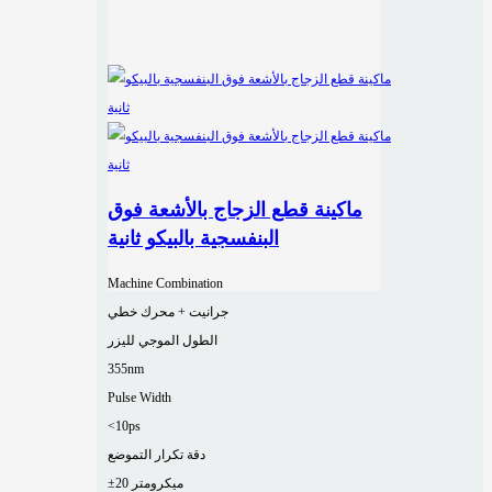
ماكينة قطع الزجاج بالأشعة فوق
البنفسجية بالبيكو ثانية
Machine Combination
جرانيت + محرك خطي
الطول الموجي لليزر
355nm
Pulse Width
<10ps
دقة تكرار التموضع
±20 ميكرومتر