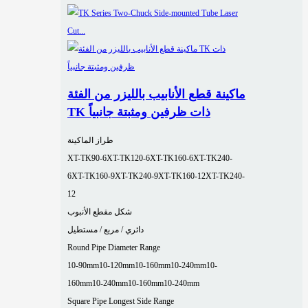
ماكينة قطع الأنابيب بالليزر من الفئة
TK ذات ظرفين ومثبتة جانبياً
طراز الماكينة
XT-TK90-6
XT-TK120-6
XT-TK160-6
XT-TK240-
6
XT-TK160-9
XT-TK240-9
XT-TK160-12
XT-TK240-
12
شكل مقطع الأنبوب
دائري / مربع / مستطيل
Round Pipe Diameter Range
10-90mm
10-120mm
10-160mm
10-240mm
10-
160mm
10-240mm
10-160mm
10-240mm
Square Pipe Longest Side Range