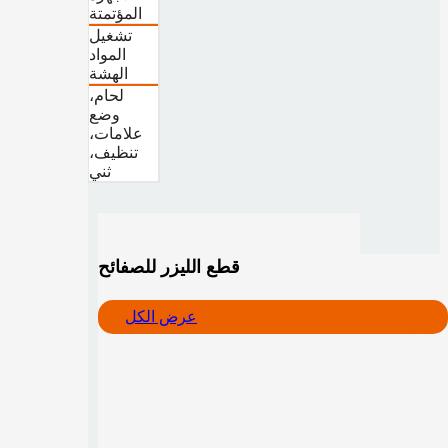
المؤتمتة
تشغيل
المواد
الهشة
لحام،
وضع
علامات،
تنظيف،
ثني
قطع الليزر للصفائح
عرض الكل