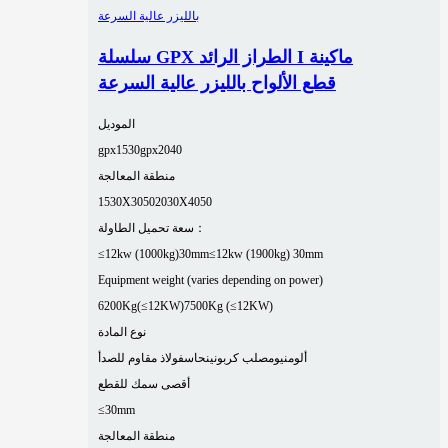
سلسلة GPX الطراز الرائد I ماكينة
قطع الألواح بالليزر عالية السرعة
الموديل
gpx1530
gpx2040
منطقة المعالجة
1530X3050
2030X4050
سعة تحميل الطاولة：
≤12kw (1000kg)30mm
≤12kw (1900kg) 30mm
Equipment weight (varies depending on power)
6200Kg(≤12KW)
7500Kg (≤12KW)
نوع المادة
ألومنيوم
صلب كربوني
نحاس
فولاذ مقاوم للصدأ
أقصى سمك للقطع
≤30mm
منطقة المعالجة