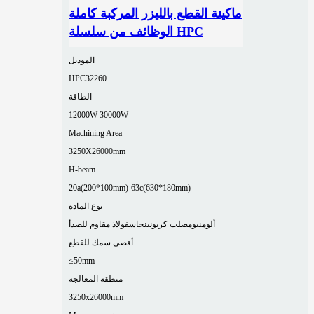
ماكينة القطع بالليزر المركبة كاملة
الوظائف من سلسلة HPC
الموديل
HPC32260
الطاقة
12000W-30000W
Machining Area
3250X26000mm
H-beam
20a(200*100mm)-63c(630*180mm)
نوع المادة
ألومنيوم
صلب كربوني
نحاس
فولاذ مقاوم للصدأ
أقصى سمك للقطع
≤50mm
منطقة المعالجة
3250x26000mm