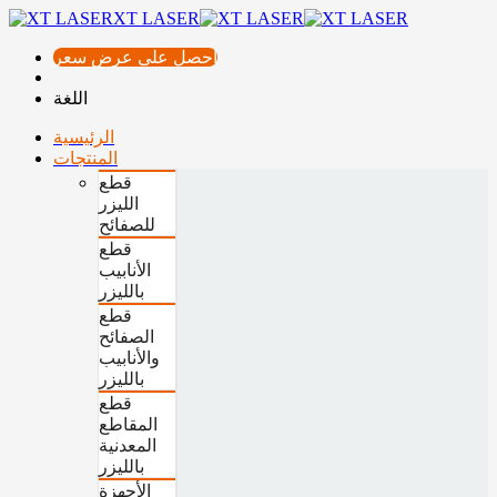
XT LASER
احصل على عرض سعر
اللغة
الرئيسية
المنتجات
قطع
الليزر
للصفائح
قطع
الأنابيب
بالليزر
قطع
الصفائح
والأنابيب
بالليزر
قطع
المقاطع
المعدنية
بالليزر
الأجهزة