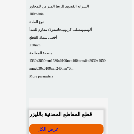
السرعة القصوى للربط المتزامن للمحاور
100m/min
نوع المادة
ألومنيوم
صلب كربوني
نحاس
فولاذ مقاوم للصدأ
أقصى سمك للقطع
≤50mm
منطقة المعالجة
1530x3050mm
1530x6100mm
160mmx6m
2030x4050
mm
2030x6100mm
240mm*6m
More parameters
قطع المقاطع المعدنية بالليزر
عرض الكل