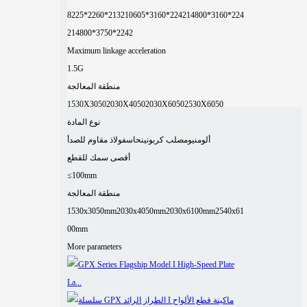
8225*2260*2132
10605*3160*2242
14800*3160*224
2
14800*3750*2242
Maximum linkage acceleration
1.5G
منطقة المعالجة
1530X3050
2030X4050
2030X6050
2530X6050
نوع المادة
ألومنيوم
صلب كربوني
نحاس
فولاذ مقاوم للصدأ
أقصى سمك للقطع
≤100mm
منطقة المعالجة
1530x3050mm
2030x4050mm
2030x6100mm
2540x61
00mm
More parameters