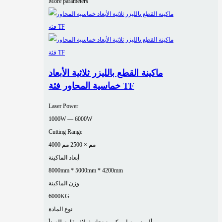
More parameters
ماكينة القطع بالليزر ثلاثية الأبعاد
خماسية المحاور فئة TF
Laser Power
1000W — 6000W
Cutting Range
4000 مم × 2500 مم
أبعاد الماكينة
8000mm * 5000mm * 4200mm
وزن الماكينة
6000KG
نوع المادة
ألومنيوم
صلب كربوني
نحاس
فولاذ مقاوم للصدأ