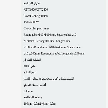
طراز الماكينة
XT-T1606
XT-T2406
Power Configuration
1500-6000W
Chuck clamping range
Round tube: Φ10-Φ160mm, Square tube: □10-
□160mm, Rectangular tube: Longest side
≤160mm
Round tube: Φ10-Φ240mm, Square tube:
□10-□240mm, Rectangular tube: Long side ≤240mm
القابلية للتكرار
±0.03 ملم
نوع المادة
ألومنيوم
صلب كربوني
نحاس
فولاذ مقاوم للصدأ
أقصى سمك للقطع
≤30mm
منطقة المعالجة
160mm*6.5m
240mm*6.5m