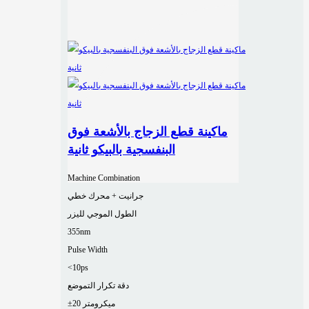
ماكينة قطع الزجاج بالأشعة فوق
البنفسجية بالبيكو ثانية
Machine Combination
جرانيت + محرك خطي
الطول الموجي لليزر
355nm
Pulse Width
<10ps
دقة تكرار التموضع
±20 ميكرومتر