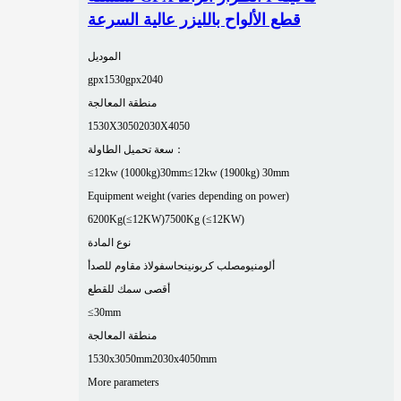
قطع الألواح بالليزر عالية السرعة
الموديل
gpx1530
gpx2040
منطقة المعالجة
1530X3050
2030X4050
سعة تحميل الطاولة：
≤12kw (1000kg)30mm
≤12kw (1900kg) 30mm
Equipment weight (varies depending on power)
6200Kg(≤12KW)
7500Kg (≤12KW)
نوع المادة
ألومنيوم
صلب كربوني
نحاس
فولاذ مقاوم للصدأ
أقصى سمك للقطع
≤30mm
منطقة المعالجة
1530x3050mm
2030x4050mm
More parameters