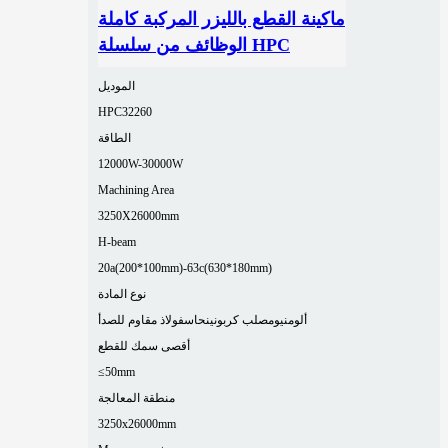
ماكينة القطع بالليزر المركبة كاملة
الوظائف من سلسلة HPC
الموديل
HPC32260
الطاقة
12000W-30000W
Machining Area
3250X26000mm
H-beam
20a(200*100mm)-63c(630*180mm)
نوع المادة
ألومنيوم
صلب كربوني
نحاس
فولاذ مقاوم للصدأ
أقصى سمك للقطع
≤50mm
منطقة المعالجة
3250x26000mm