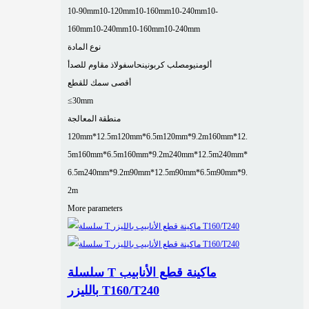
10-90mm
10-120mm
10-160mm
10-240mm
10-
160mm
10-240mm
10-160mm
10-240mm
نوع المادة
ألومنيوم
صلب كربوني
نحاس
فولاذ مقاوم للصدأ
أقصى سمك للقطع
≤30mm
منطقة المعالجة
120mm*12.5m
120mm*6.5m
120mm*9.2m
160mm*12.
5m
160mm*6.5m
160mm*9.2m
240mm*12.5m
240mm*
6.5m
240mm*9.2m
90mm*12.5m
90mm*6.5m
90mm*9.
2m
More parameters
سلسلة T ماكينة قطع الأنابيب
بالليزر T160/T240