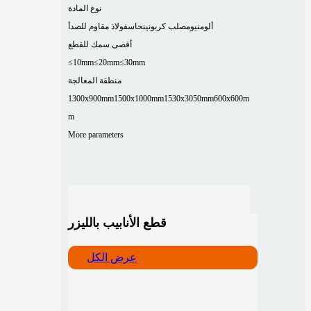
نوع المادة
ألومنيوم
صلب كربوني
نحاس
فولاذ مقاوم للصدأ
أقصى سمك للقطع
≤10mm
≤20mm
≤30mm
منطقة المعالجة
1300x900mm
1500x1000mm
1530x3050mm
600x600m
m
More parameters
قطع الأنابيب بالليزر
عرض الكل