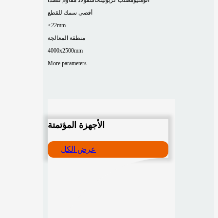
أقصى سمك للقطع
≤22mm
منطقة المعالجة
4000x2500mm
More parameters
الأجهزة المؤتمتة
عرض الكل