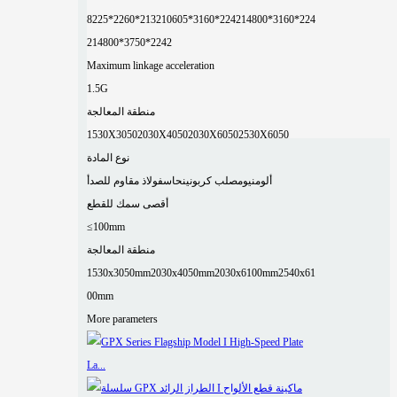
8225*2260*2132
10605*3160*2242
14800*3160*224
2
14800*3750*2242
Maximum linkage acceleration
1.5G
منطقة المعالجة
1530X3050
2030X4050
2030X6050
2530X6050
نوع المادة
ألومنيوم
صلب كربوني
نحاس
فولاذ مقاوم للصدأ
أقصى سمك للقطع
≤100mm
منطقة المعالجة
1530x3050mm
2030x4050mm
2030x6100mm
2540x61
00mm
More parameters