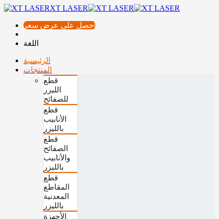
XT LASER
احصل على عرض سعر
اللغة
الرئيسية
المنتجات
قطع
الليزر
للصفائح
قطع
الأنابيب
بالليزر
قطع
الصفائح
والأنابيب
بالليزر
قطع
المقاطع
المعدنية
بالليزر
الأجهزة