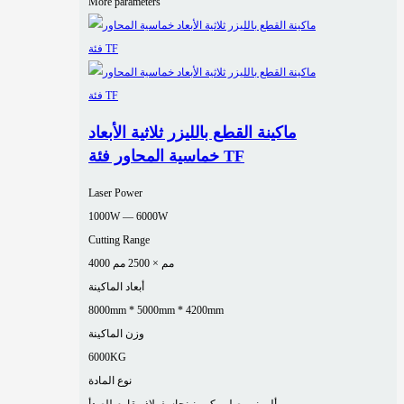
More parameters
ماكينة القطع بالليزر ثلاثية الأبعاد
خماسية المحاور فئة TF
Laser Power
1000W — 6000W
Cutting Range
4000 مم × 2500 مم
أبعاد الماكينة
8000mm * 5000mm * 4200mm
وزن الماكينة
6000KG
نوع المادة
ألومنيوم
صلب كربوني
نحاس
فولاذ مقاوم للصدأ