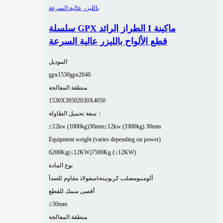
سلسلة GPX الطراز الرائد I ماكينة
قطع الألواح بالليزر عالية السرعة
الموديل
gpx1530
gpx2040
منطقة المعالجة
1530X3050
2030X4050
سعة تحميل الطاولة：
≤12kw (1000kg)30mm
≤12kw (1900kg) 30mm
Equipment weight (varies depending on power)
6200Kg(≤12KW)
7500Kg (≤12KW)
نوع المادة
ألومنيوم
صلب كربوني
نحاس
فولاذ مقاوم للصدأ
أقصى سمك للقطع
≤30mm
منطقة المعالجة