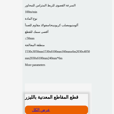
السرعة القصوى للربط المتزامن للمحاور
100m/min
نوع المادة
ألومنيوم
صلب كربوني
نحاس
فولاذ مقاوم للصدأ
أقصى سمك للقطع
≤50mm
منطقة المعالجة
1530x3050mm
1530x6100mm
160mmx6m
2030x4050
mm
2030x6100mm
240mm*6m
More parameters
قطع المقاطع المعدنية بالليزر
عرض الكل