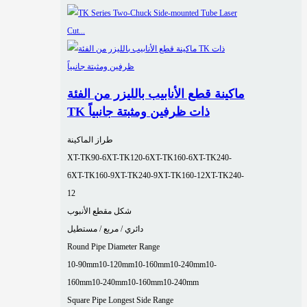
ماكينة قطع الأنابيب بالليزر من الفئة
TK ذات ظرفين ومثبتة جانبياً
طراز الماكينة
XT-TK90-6
XT-TK120-6
XT-TK160-6
XT-TK240-
6
XT-TK160-9
XT-TK240-9
XT-TK160-12
XT-TK240-
12
شكل مقطع الأنبوب
دائري / مربع / مستطيل
Round Pipe Diameter Range
10-90mm
10-120mm
10-160mm
10-240mm
10-
160mm
10-240mm
10-160mm
10-240mm
Square Pipe Longest Side Range