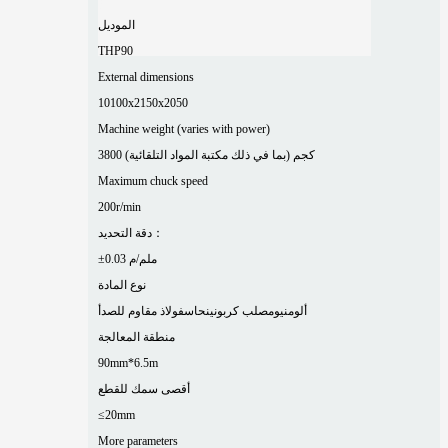
الموديل
THP90
External dimensions
10100x2150x2050
Machine weight (varies with power)
3800 كجم (بما في ذلك مكتبة المواد التلقائية)
Maximum chuck speed
200r/min
دقة التحديد：
±0.03 ملم/م
نوع المادة
ألومنيوم
صلب كربوني
نحاس
فولاذ مقاوم للصدأ
منطقة المعالجة
90mm*6.5m
أقصى سمك للقطع
≤20mm
More parameters