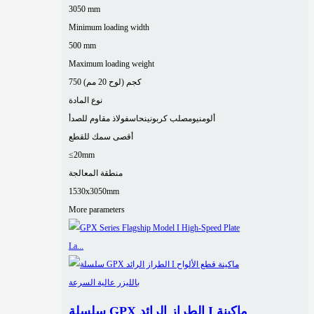
3050 mm
Minimum loading width
500 mm
Maximum loading weight
750 كجم (لوح 20 مم)
نوع المادة
ألومنيوم
صلب كربوني
نحاس
فولاذ مقاوم للصدأ
أقصى سمك للقطع
≤20mm
منطقة المعالجة
1530x3050mm
More parameters
سلسلة GPX الطراز الرائد I ماكينة