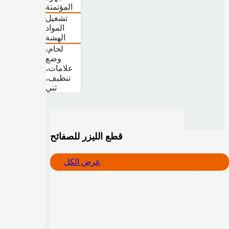
المؤتمتة
تشغيل
المواد
الهشة
لحام،
وضع
علامات،
تنظيف،
ثني
قطع الليزر للصفائح
عرض الكل