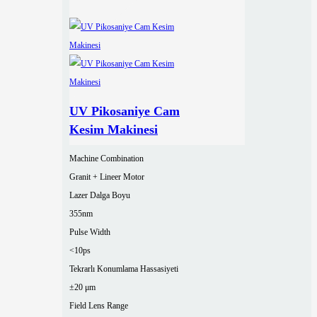
UV Pikosaniye Cam
Kesim Makinesi
Machine Combination
Granit + Lineer Motor
Lazer Dalga Boyu
355nm
Pulse Width
<10ps
Tekrarlı Konumlama Hassasiyeti
±20 μm
Field Lens Range