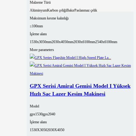
Malzeme Türü
Alüminyum
Karbon çeliği
Bakır
Paslanmaz çelik
Maksimum kesme kalınlığı
≤100mm
İşleme alanı
1530x3050mm
2030x4050mm
2030x6100mm
2540x6100mm
More parameters
GPX Serisi Amiral Gemisi Model I Yüksek
Hızlı Sac Lazer Kesim Makinesi
Model
gpx1530
gpx2040
İşleme alanı
1530X3050
2030X4050