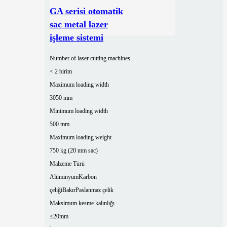
GA serisi otomatik
sac metal lazer
işleme sistemi
Number of laser cutting machines
< 2 birim
Maximum loading width
3050 mm
Minimum loading width
500 mm
Maximum loading weight
750 kg (20 mm sac)
Malzeme Türü
Alüminyum
Karbon
çeliği
Bakır
Paslanmaz çelik
Maksimum kesme kalınlığı
≤20mm