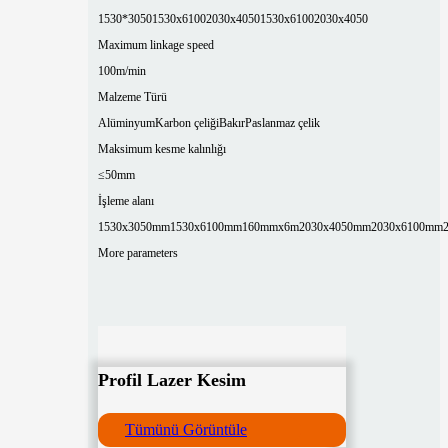
1530*3050
1530x6100
2030x4050
1530x6100
2030x4050
Maximum linkage speed
100m/min
Malzeme Türü
Alüminyum
Karbon çeliği
Bakır
Paslanmaz çelik
Maksimum kesme kalınlığı
≤50mm
İşleme alanı
1530x3050mm
1530x6100mm
160mmx6m
2030x4050mm
2030x6100mm
More parameters
Profil Lazer Kesim
Tümünü Görüntüle