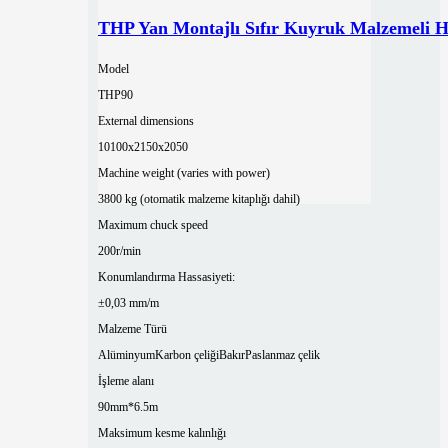
THP Yan Montajlı Sıfır Kuyruk Malzemeli H
Model
THP90
External dimensions
10100x2150x2050
Machine weight (varies with power)
3800 kg (otomatik malzeme kitaplığı dahil)
Maximum chuck speed
200r/min
Konumlandırma Hassasiyeti:
±0,03 mm/m
Malzeme Türü
Alüminyum
Karbon çeliği
Bakır
Paslanmaz çelik
İşleme alanı
90mm*6.5m
Maksimum kesme kalınlığı