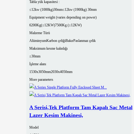
Tabla yük kapasitesi :
≤12kw (1000kg)30mm
≤12kw (1900kg) 30mm
Equipment weight (varies depending on power)
6200Kg(≤12KW)
7500Kg (≤12KW)
Malzeme Türü
Alüminyum
Karbon çeliği
Bakır
Paslanmaz çelik
Maksimum kesme kalınlığı
≤30mm
İşleme alanı
1530x3050mm
2030x4050mm
More parameters
A Serisi,Tek Platform Tam Kapalı Sac Metal
Lazer Kesim Makinesi,
Model