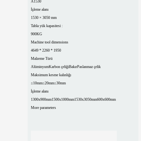
A1530
İşleme alanı
1530 × 3050 mm
Tabla yük kapasitesi :
900KG
Machine tool dimensions
4649 * 2260 * 1950
Malzeme Türü
Alüminyum
Karbon çeliği
Bakır
Paslanmaz çelik
Maksimum kesme kalınlığı
≤10mm
≤20mm
≤30mm
İşleme alanı
1300x900mm
1500x1000mm
1530x3050mm
600x600mm
More parameters