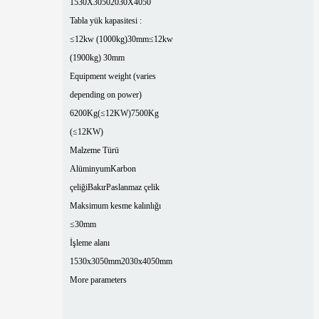
1530X3050
2030X4050
Tabla yük kapasitesi :
≤12kw (1000kg)30mm
≤12kw
(1900kg) 30mm
Equipment weight (varies
depending on power)
6200Kg(≤12KW)
7500Kg
(≤12KW)
Malzeme Türü
Alüminyum
Karbon
çeliği
Bakır
Paslanmaz çelik
Maksimum kesme kalınlığı
≤30mm
İşleme alanı
1530x3050mm
2030x4050mm
More parameters