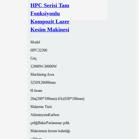
HPC Serisi Tam
Fonksiyonlu
Kompozit Lazer
Kesim Makinesi
Model
HPC32260
Güç
12000W-30000W
Machining Area
3250X26000mm
H-beam
20a(200*100mm)-63c(630*180mm)
Malzeme Türü
Alüminyum
Karbon
çeliği
Bakır
Paslanmaz çelik
Maksimum kesme kalınlığı