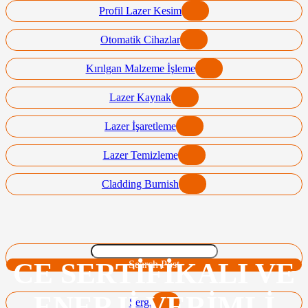
Profil Lazer Kesim
Otomatik Cihazlar
Kırılgan Malzeme İşleme
Lazer Kaynak
Lazer İşaretleme
Lazer Temizleme
Cladding Burnish
CE SERTIFIKALI VE
Search Post
ENERJI VERIMLI
Sergi