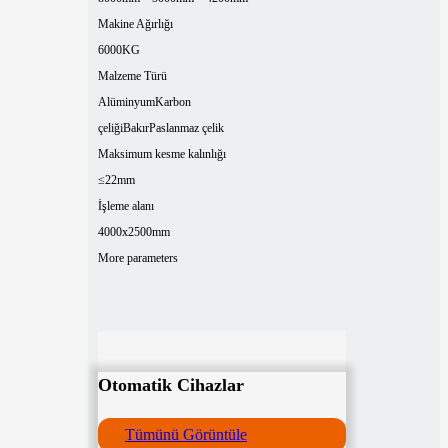
Makine Ağırlığı
6000KG
Malzeme Türü
Alüminyum
Karbon
çeliği
Bakır
Paslanmaz çelik
Maksimum kesme kalınlığı
≤22mm
İşleme alanı
4000x2500mm
More parameters
Otomatik Cihazlar
Tümünü Görüntüle