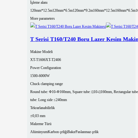
İşleme alanı
120mm*12.5m
120mm*6.5m
120mm*9.2m
160mm*12.5m
160mm*6.5m
1
More parameters
T Serisi T160/T240 Boru Lazer Kesim Makin
Makine Modeli
XT-T1606
XT-T2406
Power Configuration
1500-6000W
Chuck clamping range
Round tube: Φ10-Φ160mm, Square tube: □10-□160mm, Rectangular tube
tube: Long side ≤240mm
Tekrarlanabilirlik
±0,03 mm
Malzeme Türü
Alüminyum
Karbon çeliği
Bakır
Paslanmaz çelik