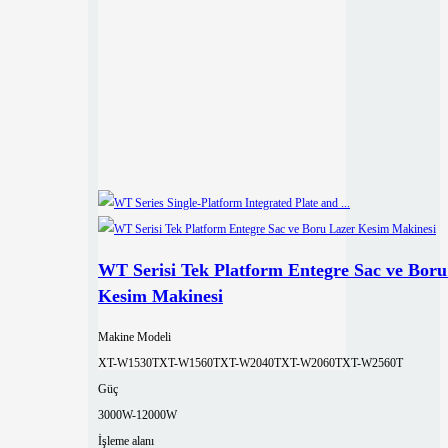
WT Serisi Tek Platform Entegre Sac ve Boru
Kesim Makinesi
Makine Modeli
XT-W1530T
XT-W1560T
XT-W2040T
XT-W2060T
XT-W2560T
Güç
3000W-12000W
İşleme alanı