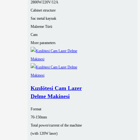
2800W/220V/12A
Cabinet structure
Sac metal kaynak
Malzeme Türü
Cam
More parameters
Kızılötesi Cam Lazer
Delme Makinesi
Format
70-150mm
Total power/current of the machine
(with 120W laser)