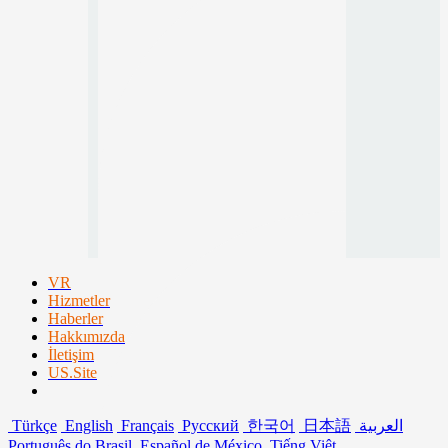
VR
Hizmetler
Haberler
Hakkımızda
İletişim
US.Site
Türkçe
English
Français
Русский
한국어
日本語
العربية
Português do Brasil
Español de México
Tiếng Việt