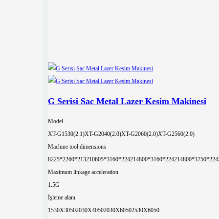
G Serisi Sac Metal Lazer Kesim Makinesi
Model
XT-G1530(2.1)
XT-G2040(2.0)
XT-G2060(2.0)
XT-G2560(2.0)
Machine tool dimensions
8225*2260*2132
10605*3160*2242
14800*3160*2242
14800*3750*224
Maximum linkage acceleration
1.5G
İşleme alanı
1530X3050
2030X4050
2030X6050
2530X6050