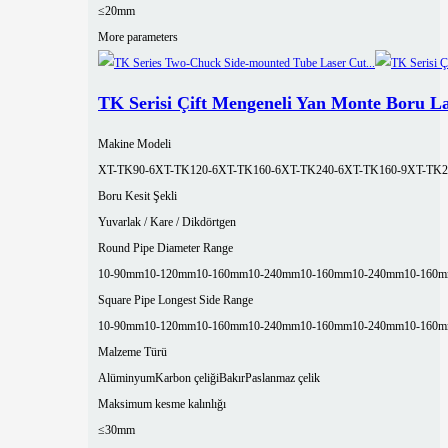
≤20mm
More parameters
TK Serisi Çift Mengeneli Yan Monte Boru L
Makine Modeli
XT-TK90-6
XT-TK120-6
XT-TK160-6
XT-TK240-6
XT-TK160-9
XT-TK2
Boru Kesit Şekli
Yuvarlak / Kare / Dikdörtgen
Round Pipe Diameter Range
10-90mm
10-120mm
10-160mm
10-240mm
10-160mm
10-240mm
10-160
Square Pipe Longest Side Range
10-90mm
10-120mm
10-160mm
10-240mm
10-160mm
10-240mm
10-160
Malzeme Türü
Alüminyum
Karbon çeliği
Bakır
Paslanmaz çelik
Maksimum kesme kalınlığı
≤30mm