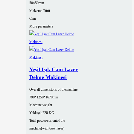
50×50mm
Malzeme Türü
Cam
More parameters
Yeşil Işık Cam Lazer
Delme Makinesi
Overall dimensions of themachine
790*1250*1670mm
Machine weight
Yaklaşık 220 KG
Total power/currentof the
machine(with 6ow laser)