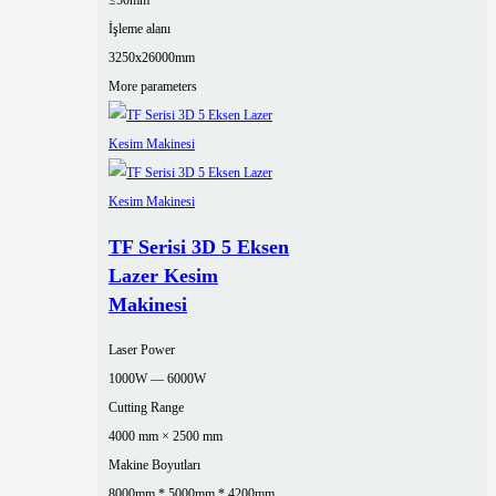
≤50mm
İşleme alanı
3250x26000mm
More parameters
TF Serisi 3D 5 Eksen
Lazer Kesim
Makinesi
Laser Power
1000W — 6000W
Cutting Range
4000 mm × 2500 mm
Makine Boyutları
8000mm * 5000mm * 4200mm