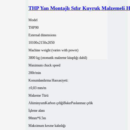
THP Yan Montajlı Sıfır Kuyruk Malzemeli H
Model
THP90
External dimensions
10100x2150x2050
Machine weight (varies with power)
3800 kg (otomatik malzeme kitaplığı dahil)
Maximum chuck speed
200r/min
Konumlandırma Hassasiyeti:
±0,03 mm/m
Malzeme Türü
Alüminyum
Karbon çeliği
Bakır
Paslanmaz çelik
İşleme alanı
90mm*6.5m
Maksimum kesme kalınlığı