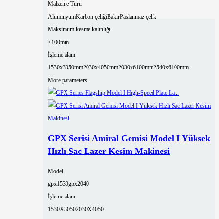
Malzeme Türü
Alüminyum
Karbon çeliği
Bakır
Paslanmaz çelik
Maksimum kesme kalınlığı
≤100mm
İşleme alanı
1530x3050mm
2030x4050mm
2030x6100mm
2540x6100mm
More parameters
GPX Serisi Amiral Gemisi Model I Yüksek
Hızlı Sac Lazer Kesim Makinesi
Model
gpx1530
gpx2040
İşleme alanı
1530X3050
2030X4050