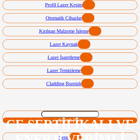
Profil Lazer Kesim
Otomatik Cihazlar
Kırılgan Malzeme İşleme
Lazer Kaynak
Lazer İşaretleme
Lazer Temizleme
Cladding Burnish
CE SERTIFIKALI VE
Search Post
ENERJI VERIMLI
Sergi