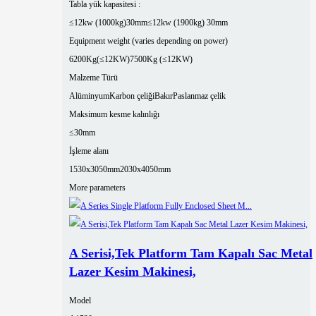
Tabla yük kapasitesi :
≤12kw (1000kg)30mm
≤12kw (1900kg) 30mm
Equipment weight (varies depending on power)
6200Kg(≤12KW)
7500Kg (≤12KW)
Malzeme Türü
Alüminyum
Karbon çeliği
Bakır
Paslanmaz çelik
Maksimum kesme kalınlığı
≤30mm
İşleme alanı
1530x3050mm
2030x4050mm
More parameters
A Serisi,Tek Platform Tam Kapalı Sac Metal
Lazer Kesim Makinesi,
Model