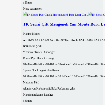
≤20mm
More parameters
TK Serisi Çift Mengeneli Yan Monte Boru L
Makine Modeli
XT-TK90-6
XT-TK120-6
XT-TK160-6
XT-TK240-6
XT-TK160-9
XT-TK2
Boru Kesit Şekli
Yuvarlak / Kare / Dikdörtgen
Round Pipe Diameter Range
10-90mm
10-120mm
10-160mm
10-240mm
10-160mm
10-240mm
10-160
Square Pipe Longest Side Range
10-90mm
10-120mm
10-160mm
10-240mm
10-160mm
10-240mm
10-160
Malzeme Türü
Alüminyum
Karbon çeliği
Bakır
Paslanmaz çelik
Maksimum kesme kalınlığı
≤30mm