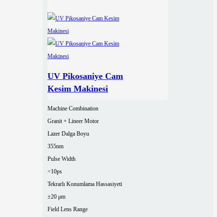
UV Pikosaniye Cam
Kesim Makinesi
Machine Combination
Granit + Lineer Motor
Lazer Dalga Boyu
355nm
Pulse Width
<10ps
Tekrarlı Konumlama Hassasiyeti
±20 μm
Field Lens Range