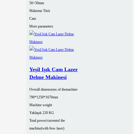
50×50mm
Malzeme Türü
Cam
More parameters
Yeşil Işık Cam Lazer
Delme Makinesi
Overall dimensions of themachine
790*1250*1670mm
Machine weight
Yaklaşık 220 KG
Total power/currentof the
machine(with 6ow laser)