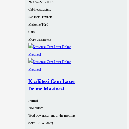
2800W/220V/12A
Cabinet structure
Sac metal kaynak
Malzeme Türü
Cam
More parameters
Kızılötesi Cam Lazer
Delme Makinesi
Format
70-150mm
Total power/current of the machine
(with 120W laser)