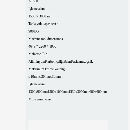
A1530
İşleme alanı
1530 × 3050 mm
Tabla yük kapasitesi :
900KG
Machine tool dimensions
4649 * 2260 * 1950
Malzeme Türü
Alüminyum
Karbon çeliği
Bakır
Paslanmaz çelik
Maksimum kesme kalınlığı
≤10mm
≤20mm
≤30mm
İşleme alanı
1300x900mm
1500x1000mm
1530x3050mm
600x600mm
More parameters