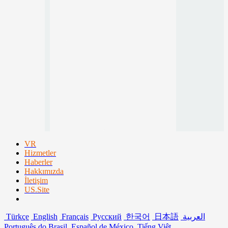
VR
Hizmetler
Haberler
Hakkımızda
İletişim
US.Site
Türkçe
English
Français
Русский
한국어
日本語
العربية
Português do Brasil
Español de México
Tiếng Việt