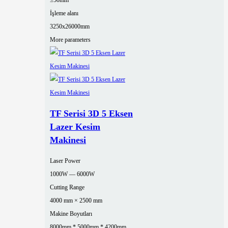
≤50mm
İşleme alanı
3250x26000mm
More parameters
TF Serisi 3D 5 Eksen
Lazer Kesim
Makinesi
Laser Power
1000W — 6000W
Cutting Range
4000 mm × 2500 mm
Makine Boyutları
8000mm * 5000mm * 4200mm