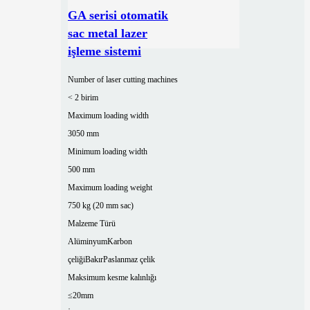
GA serisi otomatik
sac metal lazer
işleme sistemi
Number of laser cutting machines
< 2 birim
Maximum loading width
3050 mm
Minimum loading width
500 mm
Maximum loading weight
750 kg (20 mm sac)
Malzeme Türü
Alüminyum
Karbon
çeliği
Bakır
Paslanmaz çelik
Maksimum kesme kalınlığı
≤20mm