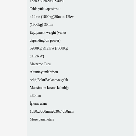
1530X3050
2030X4050
Tabla yük kapasitesi :
≤12kw (1000kg)30mm
≤12kw
(1900kg) 30mm
Equipment weight (varies
depending on power)
6200Kg(≤12KW)
7500Kg
(≤12KW)
Malzeme Türü
Alüminyum
Karbon
çeliği
Bakır
Paslanmaz çelik
Maksimum kesme kalınlığı
≤30mm
İşleme alanı
1530x3050mm
2030x4050mm
More parameters