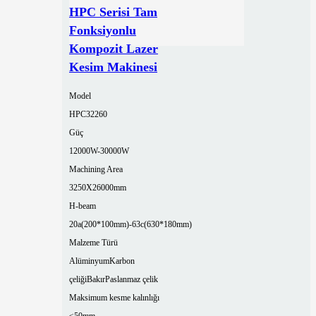
HPC Serisi Tam
Fonksiyonlu
Kompozit Lazer
Kesim Makinesi
Model
HPC32260
Güç
12000W-30000W
Machining Area
3250X26000mm
H-beam
20a(200*100mm)-63c(630*180mm)
Malzeme Türü
Alüminyum
Karbon
çeliği
Bakır
Paslanmaz çelik
Maksimum kesme kalınlığı