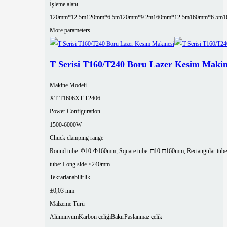
İşleme alanı
120mm*12.5m
120mm*6.5m
120mm*9.2m
160mm*12.5m
160mm*6.5m
1
More parameters
T Serisi T160/T240 Boru Lazer Kesim Makin
Makine Modeli
XT-T1606
XT-T2406
Power Configuration
1500-6000W
Chuck clamping range
Round tube: Φ10-Φ160mm, Square tube: □10-□160mm, Rectangular tube
tube: Long side ≤240mm
Tekrarlanabilirlik
±0,03 mm
Malzeme Türü
Alüminyum
Karbon çeliği
Bakır
Paslanmaz çelik