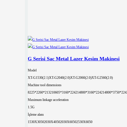
G Serisi Sac Metal Lazer Kesim Makinesi
Model
XT-G1530(2.1)
XT-G2040(2.0)
XT-G2060(2.0)
XT-G2560(2.0)
Machine tool dimensions
8225*2260*2132
10605*3160*2242
14800*3160*2242
14800*3750*224
Maximum linkage acceleration
1.5G
İşleme alanı
1530X3050
2030X4050
2030X6050
2530X6050