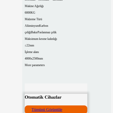
Makine Ağırlığı
6000KG
Malzeme Türü
Alüminyum
Karbon
çeliği
Bakır
Paslanmaz çelik
Maksimum kesme kalınlığı
≤22mm
İşleme alanı
4000x2500mm
More parameters
Otomatik Cihazlar
Tümünü Görüntüle