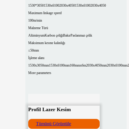
1530*3050
1530x6100
2030x4050
1530x6100
2030x4050
Maximum linkage speed
100m/min
Malzeme Türü
Alüminyum
Karbon çeliği
Bakır
Paslanmaz çelik
Maksimum kesme kalınlığı
≤50mm
İşleme alanı
1530x3050mm
1530x6100mm
160mmx6m
2030x4050mm
2030x6100mm
More parameters
Profil Lazer Kesim
Tümünü Görüntüle