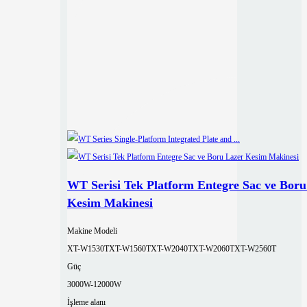
WT Serisi Tek Platform Entegre Sac ve Boru
Kesim Makinesi
Makine Modeli
XT-W1530T
XT-W1560T
XT-W2040T
XT-W2060T
XT-W2560T
Güç
3000W-12000W
İşleme alanı