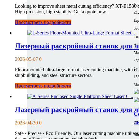
Гр
Looking to improve sheet metal cutting efficiency? XT-E1530 o
High precision, high stability. Get a quote now!
≤1
Equ
Просмотреть подробности
62
Тип
Лазерный раскройный станок для л
Ал
Ма
2026-05-07
0
≤3
Зон
Floor-mounted ultra-large format laser cutting machine, with cus
shipbuilding, and steel structure sectors.
15
Mor
Просмотреть подробности
Лазерный раскройный станок для ли
С
л
2026-04-30
0
Safe · Precise · Eco-Friendly. Our laser cutting machine utili
Мо
design offers easy operation, suitable for ba...