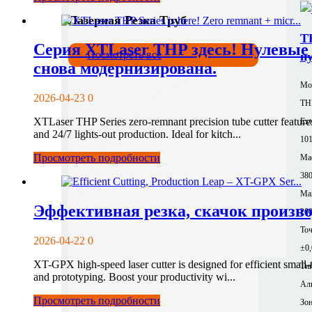
Лазерная Резка Труб
T
Серия XTLaser THP здесь! Нулевые 
Посмотреть все
н
снова модернизирована.
Мо
2026-04-23
0
TH
XTLaser THP Series zero-remnant precision tube cutter features
Ext
and 24/7 lights-out production. Ideal for kitch...
10
Просмотреть подробности
Mac
380
Ma
Эффективная резка, скачок произво
200
То
2026-04-22
0
±0
XT-GPX high-speed laser cutter is designed for efficient small-t
Тип
and prototyping. Boost your productivity wi...
Ал
Просмотреть подробности
Зон