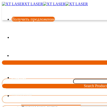
XT LASER
Получить предложение
Язык
Главная
Search Product
Продукция