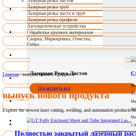
Лазерная резка листов
Лазерная резка труб
VR
Лазерная резка листа и труб
Лазерная резка профиля
Автоматические устройства
Сервис
Обработка хрупких материалов
Сварка, Маркировка, Очистка,
Гибка
Блог
Лазерная Резка Листов
С
Главная
/
выпуск нового продукта
О компании
Мо
Посмотреть все
выпуск нового продукта
XT
Контакты
Mac
82
Explore the newest laser cutting, welding, and automation products 
Max
US.Site
1.
Полностью закрытый лазерный раск
Зон