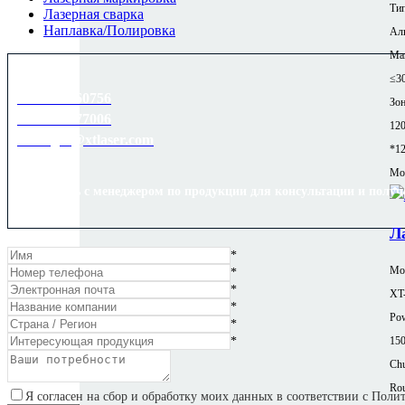
Тип
Лазерная сварка
Наплавка/Полировка
Ал
Ма
≤3
8613589060756
Зон
8618753177006
12
manager@xtlaser.com
*1
Mor
Свяжитесь с менеджером по продукции для консультации и получ
Л
*
Мод
*
*
XT
*
Pow
*
*
15
Chu
Rou
Я согласен на сбор и обработку моих данных в соответствии с Пол