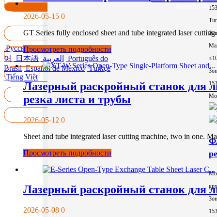
Search Post
15
2026-05-15
0
Тип
GT Series fully enclosed sheet and tube integrated laser cutting
Ал
Ма
Русский
English
Français
한국
Просмотреть подробности
어
日本語
العربية
Português do
≤1
Brasil
Español de México
Türkçe
Зон
Tiếng Việt
Лазерный раскройный станок для лис
15
Mor
резка листа и трубы
2026-05-12
0
Sheet and tube integrated laser cutting machine, two in one. 
Ф
Просмотреть подробности
р
Мо
gp
Лазерный раскройный станок для ли
Зон
2026-05-08
0
15