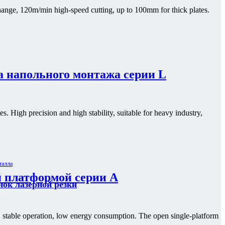
hange, 120m/min high-speed cutting, up to 100mm for thick plates.
а напольного монтажа серии L
s. High precision and high stability, suitable for heavy industry,
й платформой серии A
ок лазерной резки
m, stable operation, low energy consumption. The open single-platform