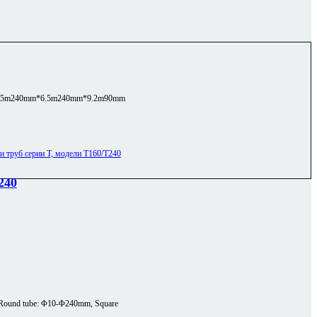
.5m
240mm*6.5m
240mm*9.2m
90mm
240
Round tube: Φ10-Φ240mm, Square