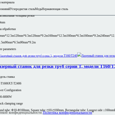
 материала
юминий
Углеродистая сталь
Медь
Нержавеющая сталь
ксимальная толщина резки
0mm
а обработки
0mm*12.5m
120mm*6.5m
120mm*9.2m
160mm*12.5m
160mm*6.5m
160mm*9.2m
240mm*12
2.5m
90mm*6.5m
90mm*9.2m
e parameters
ения выгодного ценового предложения.
.
азерный станок для резки труб серии T, модели T160/T
ель станка
-T1606
XT-T2406
er Configuration
00-6000W
ck clamping range
nd tube: Φ10-Φ160mm, Square tube: □10-□160mm, Rectangular tube: Longest side ≤160mm
итикой конфиденциальности.
Политика конфиденциальности
*