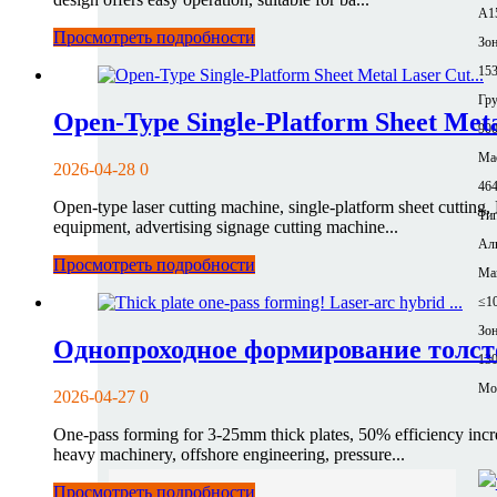
A1
Просмотреть подробности
Зон
153
Гр
Open-Type Single-Platform Sheet Meta
90
Mac
2026-04-28
0
464
Open-type laser cutting machine, single-platform sheet cutting
Тип
equipment, advertising signage cutting machine...
Ал
Просмотреть подробности
Ма
≤1
Зон
Однопроходное формирование толсто
13
Mor
2026-04-27
0
One-pass forming for 3-25mm thick plates, 50% efficiency incre
heavy machinery, offshore engineering, pressure...
Просмотреть подробности