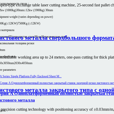
узоподъемность стола：
pen-type exchange table laser cutting machine, 25-second fast pallet c
2kw (1000kg)30mm
≤12kw (1900kg) 30mm
ipment weight (varies depending on power)
00Kg(≤12KW)
7500Kg (≤12KW)
 материала
истового металла сверхбольшого формат
юминий
Углеродистая сталь
Медь
Нержавеющая сталь
ксимальная толщина резки
0mm
а обработки
tomizable working area up to 24 meters, one-pass cutting for thick plate
30x3050mm
2030x4050mm
e parameters
стового металла закрытого типа с одно
ерия A Одноплатформенный полностью закрытый стан
истового металла
zes precision cutting technology with positioning accuracy of ±0.03mm/
дель：