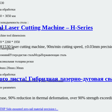
530
а обработки
0 × 3050 мм
узоподъемность стола：
l Laser Cutting Machine – H-Series
0KG
hine tool dimensions
9 * 2260 * 1950
, H1530 laser cutting machine, 90m/min cutting speed, ±0.03mm precision
 материала
юминий
Углеродистая сталь
Медь
Нержавеющая сталь
ксимальная толщина резки
0mm
≤20mm
≤30mm
а обработки
го листа! Гибридная лазерно-дуговая св
00x900mm
1500x1000mm
1530x3050mm
600x600mm
e parameters
ase, 90% reduction in thermal deformation, over 90% strength exceeding