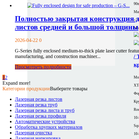
90
Ма
Полностью закрытая конструкция дл
≤2
листов средней и большой толщины
Mor
2026-04-22
0
G-Series fully enclosed medium-to-thick plate laser cutter featur
/
manufacturing, and construction machiner...
к
Просмотреть подробности
1
2
Мод
Expand more!
XT
Категории продукции
Выберите товары
Фор
Лазерная резка листов
Кру
Лазерная резка труб
Rou
Лазерная резка листа и труб
Лазерная резка профиля
10
Автоматические устройства
Squ
Обработка хрупких материалов
Лазерная очистка
10
Лазерная маркировка