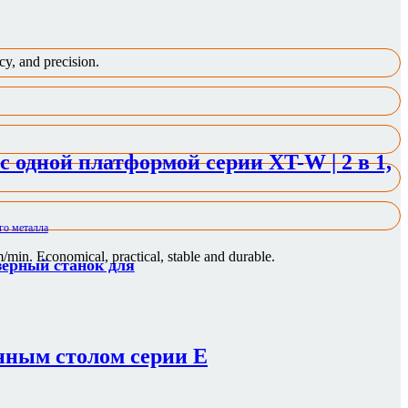
cy, and precision.
 одной платформой серии XT-W | 2 в 1,
min. Economical, practical, stable and durable.
зерный станок для
нным столом серии E