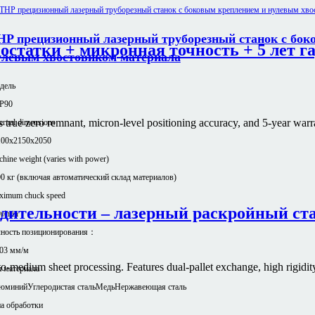
HP прецизионный лазерный труборезный станок с бок
остатки + микронная точность + 5 лет г
улевым хвостовиком материала
дель
P90
 true zero remnant, micron-level positioning accuracy, and 5-year warra
ernal dimensions
100x2150x2050
hine weight (varies with power)
0 кг (включая автоматический склад материалов)
ximum chuck speed
дительности – лазерный раскройный ста
r/min
чность позиционирования：
,03 мм/м
o-medium sheet processing. Features dual-pallet exchange, high rigidity
 материала
юминий
Углеродистая сталь
Медь
Нержавеющая сталь
а обработки