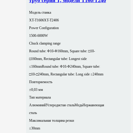
труб серии T, модели T160/T240
Модель станка
XT-T1606
XT-T2406
Power Configuration
1500-6000W
Chuck clamping range
Round tube: Φ10-Φ160mm, Square tube: □10-
□160mm, Rectangular tube: Longest side
≤160mm
Round tube: Φ10-Φ240mm, Square tube:
□10-□240mm, Rectangular tube: Long side ≤240mm
Повторяемость
±0,03 мм
Тип материала
Алюминий
Углеродистая сталь
Медь
Нержавеющая
сталь
Максимальная толщина резки
≤30mm