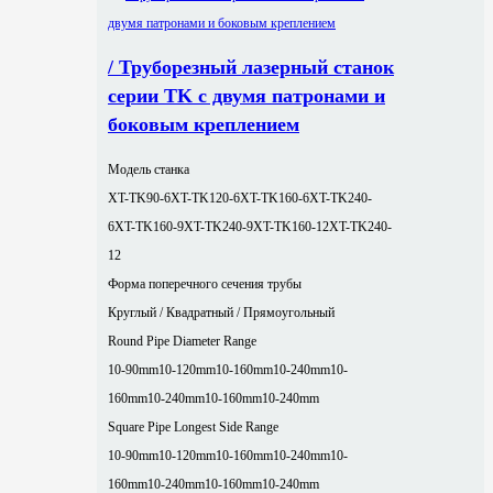
/ Труборезный лазерный станок
серии TK с двумя патронами и
боковым креплением
Модель станка
XT-TK90-6
XT-TK120-6
XT-TK160-6
XT-TK240-
6
XT-TK160-9
XT-TK240-9
XT-TK160-12
XT-TK240-
12
Форма поперечного сечения трубы
Круглый / Квадратный / Прямоугольный
Round Pipe Diameter Range
10-90mm
10-120mm
10-160mm
10-240mm
10-
160mm
10-240mm
10-160mm
10-240mm
Square Pipe Longest Side Range
10-90mm
10-120mm
10-160mm
10-240mm
10-
160mm
10-240mm
10-160mm
10-240mm