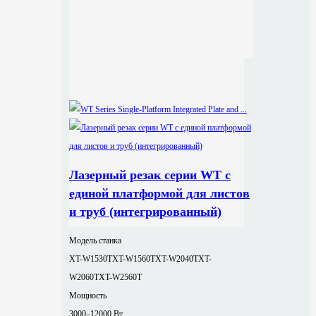
Лазерный резак серии WT с
единой платформой для листов
и труб (интегрированный)
Модель станка
XT-W1530T
XT-W1560T
XT-W2040T
XT-
W2060T
XT-W2560T
Мощность
3000–12000 Вт