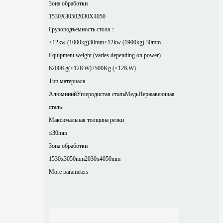
Зона обработки
1530X3050
2030X4050
Грузоподъемность стола：
≤12kw (1000kg)30mm
≤12kw (1900kg) 30mm
Equipment weight (varies depending on power)
6200Kg(≤12KW)
7500Kg (≤12KW)
Тип материала
Алюминий
Углеродистая сталь
Медь
Нержавеющая
сталь
Максимальная толщина резки
≤30mm
Зона обработки
1530x3050mm
2030x4050mm
More parameters