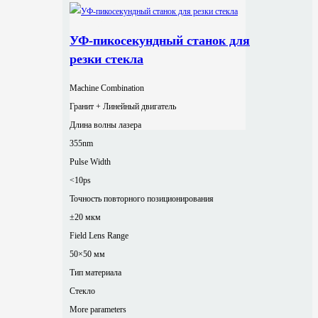
УФ-пикосекундный станок для
резки стекла
Machine Combination
Гранит + Линейный двигатель
Длина волны лазера
355nm
Pulse Width
<10ps
Точность повторного позиционирования
±20 мкм
Field Lens Range
50×50 мм
Тип материала
Стекло
More parameters