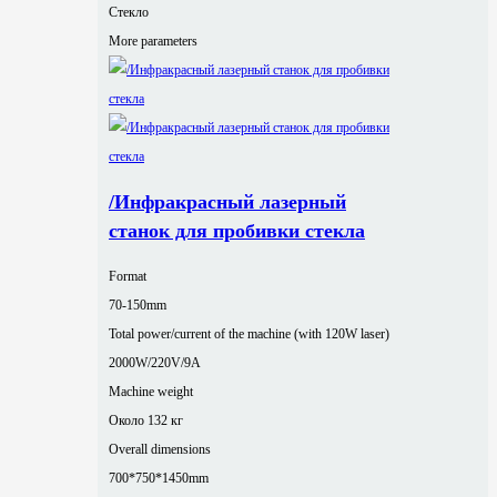
Стекло
More parameters
/Инфракрасный лазерный
станок для пробивки стекла
Format
70-150mm
Total power/current of the machine (with 120W laser)
2000W/220V/9A
Machine weight
Около 132 кг
Overall dimensions
700*750*1450mm