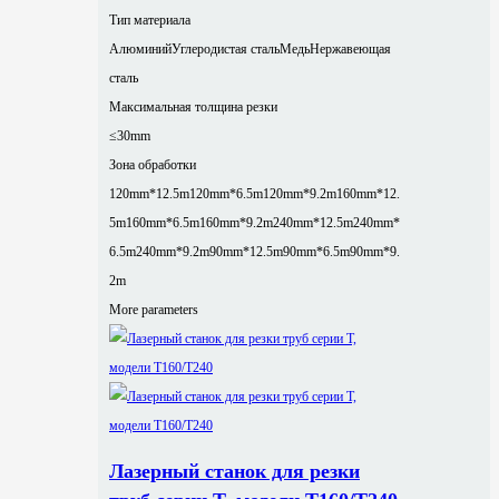
Тип материала
Алюминий
Углеродистая сталь
Медь
Нержавеющая
сталь
Максимальная толщина резки
≤30mm
Зона обработки
120mm*12.5m
120mm*6.5m
120mm*9.2m
160mm*12.
5m
160mm*6.5m
160mm*9.2m
240mm*12.5m
240mm*
6.5m
240mm*9.2m
90mm*12.5m
90mm*6.5m
90mm*9.
2m
More parameters
Лазерный станок для резки