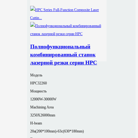
Полнофункциональный
комбинированный станок
лазерной резки серии HPC
Модель
HPC32260
Мощность
12000W-30000W
Machining Area
3250X26000mm
H-beam
20a(200*100mm)-63c(630*180mm)