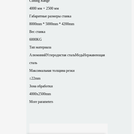
Cutting Range
4000 мм × 2500 мм
Габаритные размеры станка
8000mm * 5000mm * 4200mm
Вес станка
6000KG
Тип материала
Алюминий
Углеродистая сталь
Медь
Нержавеющая
сталь
Максимальная толщина резки
≤22mm
Зона обработки
4000x2500mm
More parameters