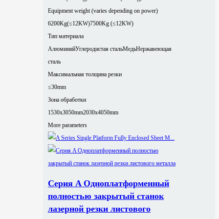
Equipment weight (varies depending on power)
6200Kg(≤12KW)
7500Kg (≤12KW)
Тип материала
Алюминий
Углеродистая сталь
Медь
Нержавеющая
сталь
Максимальная толщина резки
≤30mm
Зона обработки
1530x3050mm
2030x4050mm
More parameters
Серия A Одноплатформенный
полностью закрытый станок
лазерной резки листового