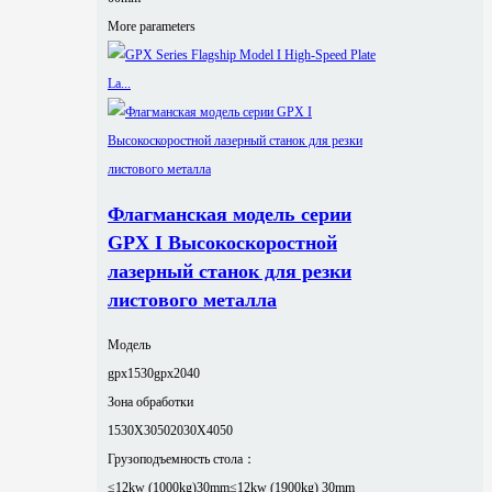
More parameters
Флагманская модель серии
GPX I Высокоскоростной
лазерный станок для резки
листового металла
Модель
gpx1530
gpx2040
Зона обработки
1530X3050
2030X4050
Грузоподъемность стола：
≤12kw (1000kg)30mm
≤12kw (1900kg) 30mm