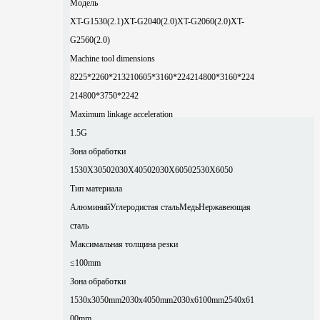
Модель
XT-G1530(2.1)
XT-G2040(2.0)
XT-G2060(2.0)
XT-
G2560(2.0)
Machine tool dimensions
8225*2260*2132
10605*3160*2242
14800*3160*224
2
14800*3750*2242
Maximum linkage acceleration
1.5G
Зона обработки
1530X3050
2030X4050
2030X6050
2530X6050
Тип материала
Алюминий
Углеродистая сталь
Медь
Нержавеющая
сталь
Максимальная толщина резки
≤100mm
Зона обработки
1530x3050mm
2030x4050mm
2030x6100mm
2540x61
00mm