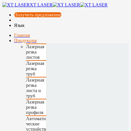
XT LASER
Получить предложение
Язык
Главная
Продукция
Лазерная
резка
листов
Лазерная
резка
труб
Лазерная
резка
листа и
труб
Лазерная
резка
профиля
Автомати
ческие
устройств