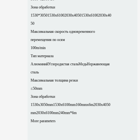
Зона обработки
1530*3050
1530x6100
2030x4050
1530x6100
2030x40
50
Максимальная скорость одновременного
перемещения по осям
100m/min
Тип материала
Алюминий
Углеродистая сталь
Медь
Нержавеющая
сталь
Максимальная толщина резки
≤50mm
Зона обработки
1530x3050mm
1530x6100mm
160mmx6m
2030x4050
mm
2030x6100mm
240mm*6m
More parameters