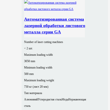
Автоматизированная система
лазерной обработки листового
металла серии GA
Number of laser cutting machines
< 2 шт.
Maximum loading width
3050 mm
Minimum loading width
500 mm
Maximum loading weight
750 кг (лист 20 мм)
Тип материала
Алюминий
Углеродистая сталь
Медь
Нержавеющая
сталь