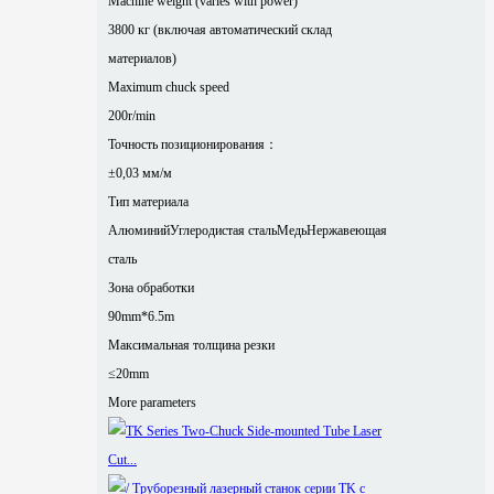
Machine weight (varies with power)
3800 кг (включая автоматический склад
материалов)
Maximum chuck speed
200r/min
Точность позиционирования：
±0,03 мм/м
Тип материала
Алюминий
Углеродистая сталь
Медь
Нержавеющая
сталь
Зона обработки
90mm*6.5m
Максимальная толщина резки
≤20mm
More parameters