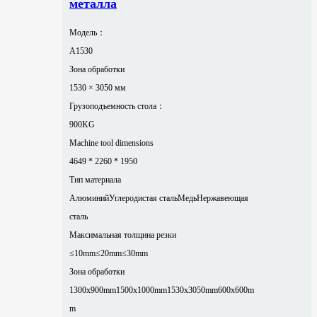
металла
Модель：
A1530
Зона обработки
1530 × 3050 мм
Грузоподъемность стола：
900KG
Machine tool dimensions
4649 * 2260 * 1950
Тип материала
Алюминий
Углеродистая сталь
Медь
Нержавеющая
сталь
Максимальная толщина резки
≤10mm
≤20mm
≤30mm
Зона обработки
1300x900mm
1500x1000mm
1530x3050mm
600x600m
m