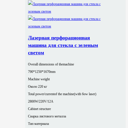
Лазерная перфорационная
машина для стекла с зеленым
светом
Overall dimensions of themachine
790*1250*1670mm
Machine weight
Около 220 кг
Total power/currentof the machine(with 6ow laser)
2800W/220V/12A
Cabinet structure
Сварка листового металла
Тип материала