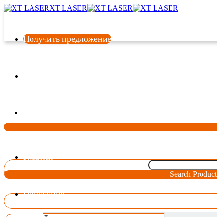
XT LASER
Получить предложение
Язык
Главная
Search Product
Продукция