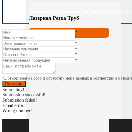
Свяжитесь с менеджером по продукции для консультации и получ
Лазерная Резка Труб
Посмотреть все
*
*
*
*
*
*
Я согласен на сбор и обработку моих данных в соответствии с Пол
Submitting!
Submission successful!
Submission failed!
Email error!
Wrong number!