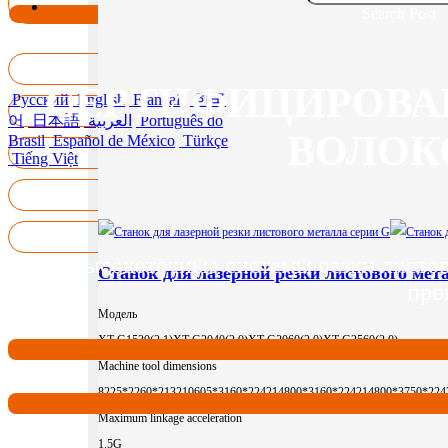
Search Post
СЕРТИФИЦИРОВА
Русский
English
Français
한국
어
日本語
العربية
Português do
ВОЛОК
Brasil
Español de México
Türkçe
Tiếng Việt
Высокоточные системы резки листов
Станок для лазерной резки листового мет
про
Модель
XT-G1530(2.1)
XT-G2040(2.0)
XT-G2060(2.0)
XT-G2560(2.0)
Machine tool dimensions
8225*2260*2132
10605*3160*2242
14800*3160*2242
14800*3750*224
Maximum linkage acceleration
1.5G