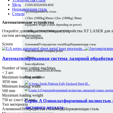
Углеродистая сталь
Медь
1530X3050
2030X4050
Нержавеющая сталь
Грузоподъемность стола：
Стекло
≤12kw (1000kg)30mm
≤12kw (1900kg) 30mm
Автоматические устройства
Equipment weight (varies depending on power)
Откройте для себя автоматические устройства XT LASER для л
6200Kg(≤12KW)
7500Kg (≤12KW)
систем автоматизации.
Тип материала
Screen
Алюминий
Углеродистая сталь
Медь
Нержавеющая сталь
Максимальная толщина резки
Автоматизированная система лазерной обработки
≤30mm
Зона обработки
Number of laser cutting machines
1530x3050mm
2030x4050mm
< 2 шт.
Maximum loading width
More parameters
3050 mm
Minimum loading width
500 mm
Maximum loading weight
750 кг (лист 20 мм)
Серия A Одноплатформенный полностью з
Тип материала
листового металла
Алюминий
Углеродистая сталь
Медь
Нержавеющая сталь