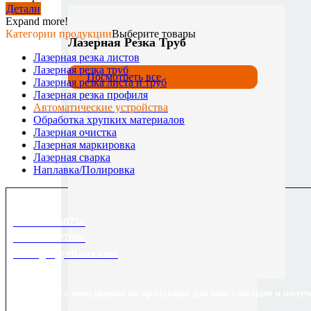
Детали
Expand more!
Категории продукции
Выберите товары
Лазерная Резка Труб
Лазерная резка листов
Лазерная резка труб
Посмотреть все
Лазерная резка листа и труб
Лазерная резка профиля
Автоматические устройства
Обработка хрупких материалов
Лазерная очистка
Лазерная маркировка
Лазерная сварка
Наплавка/Полировка
8613589060756
8618753177006
manager@xtlaser.com
Свяжитесь с менеджером по продукции для консультации и получ