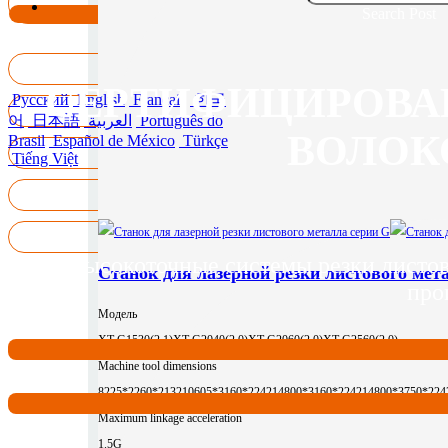
Search Post
СЕРТИФИЦИРОВА
Русский
English
Français
한국
어
日本語
العربية
Português do
ВОЛОК
Brasil
Español de México
Türkçe
Tiếng Việt
Высокоточные системы резки листов
Станок для лазерной резки листового мет
про
Модель
XT-G1530(2.1)
XT-G2040(2.0)
XT-G2060(2.0)
XT-G2560(2.0)
Machine tool dimensions
8225*2260*2132
10605*3160*2242
14800*3160*2242
14800*3750*224
Maximum linkage acceleration
1.5G