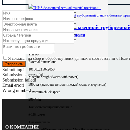
*
*
*
THP прецизионный лазерный труборезный
*
хвостовиком материала
*
*
Модель
THP90
Я согласен на сбор и обработку моих данных в соответствии с Пол
External dimensions
Submitting!
10100x2150x2050
Submission successful!
Machine weight (varies with power)
Submission failed!
3800 кг (включая автоматический склад материалов)
Email error!
Wrong number!
Maximum chuck speed
200r/min
Точность позиционирования：
±0,03 мм/м
Тип материала
О КОМПАНИИ
Алюминий
Углеродистая сталь
Медь
Нержавеющая сталь