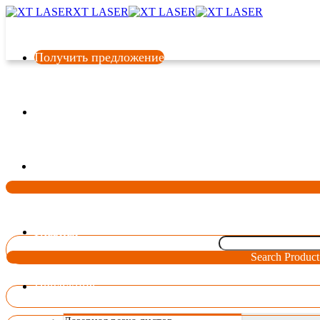
XT LASER
Получить предложение
Язык
Главная
Search Product
Продукция