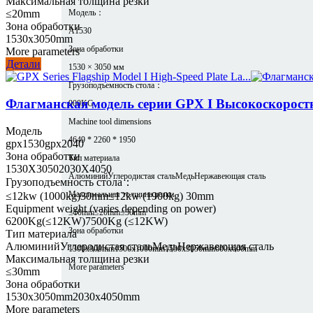
Максимальная толщина резки
Модель：
≤20mm
Зона обработки
A1530
1530x3050mm
Зона обработки
More parameters
Детали
1530 × 3050 мм
Грузоподъемность стола：
Флагманская модель серии GPX I Высокоскоростн
900KG
Machine tool dimensions
Модель
4649 * 2260 * 1950
gpx1530
gpx2040
Зона обработки
Тип материала
1530X3050
2030X4050
Алюминий
Углеродистая сталь
Медь
Нержавеющая сталь
Грузоподъемность стола：
Максимальная толщина резки
≤12kw (1000kg)30mm
≤12kw (1900kg) 30mm
Equipment weight (varies depending on power)
≤10mm
≤20mm
≤30mm
6200Kg(≤12KW)
7500Kg (≤12KW)
Зона обработки
Тип материала
Алюминий
Углеродистая сталь
Медь
Нержавеющая сталь
1300x900mm
1500x1000mm
1530x3050mm
600x600mm
Максимальная толщина резки
More parameters
≤30mm
Зона обработки
1530x3050mm
2030x4050mm
More parameters