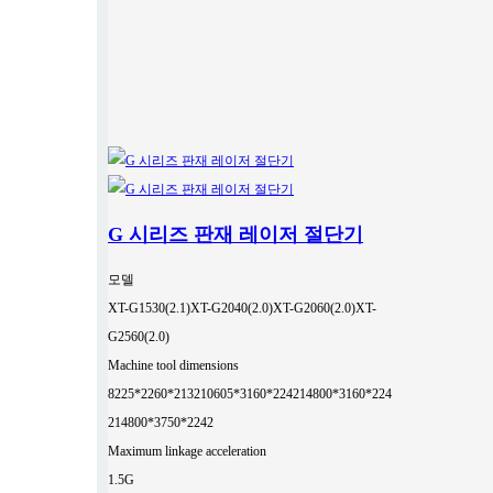
G 시리즈 판재 레이저 절단기
모델
XT-G1530(2.1)
XT-G2040(2.0)
XT-G2060(2.0)
XT-
G2560(2.0)
Machine tool dimensions
8225*2260*2132
10605*3160*2242
14800*3160*224
2
14800*3750*2242
Maximum linkage acceleration
1.5G