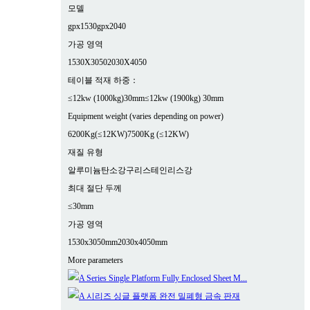
모델
gpx1530
gpx2040
가공 영역
1530X3050
2030X4050
테이블 적재 하중：
≤12kw (1000kg)30mm
≤12kw (1900kg) 30mm
Equipment weight (varies depending on power)
6200Kg(≤12KW)
7500Kg (≤12KW)
재질 유형
알루미늄
탄소강
구리
스테인리스강
최대 절단 두께
≤30mm
가공 영역
1530x3050mm
2030x4050mm
More parameters