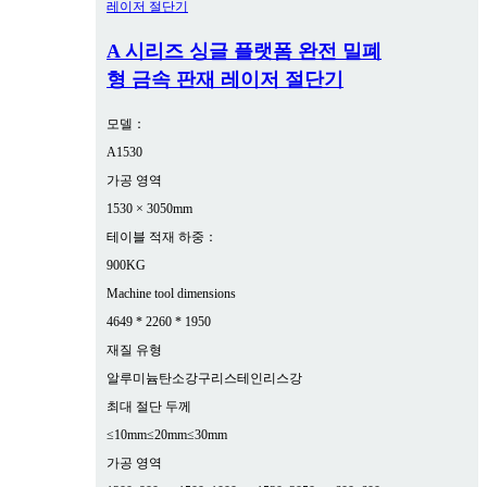
A 시리즈 싱글 플랫폼 완전 밀폐
형 금속 판재 레이저 절단기
모델：
A1530
가공 영역
1530 × 3050mm
테이블 적재 하중：
900KG
Machine tool dimensions
4649 * 2260 * 1950
재질 유형
알루미늄
탄소강
구리
스테인리스강
최대 절단 두께
≤10mm
≤20mm
≤30mm
가공 영역