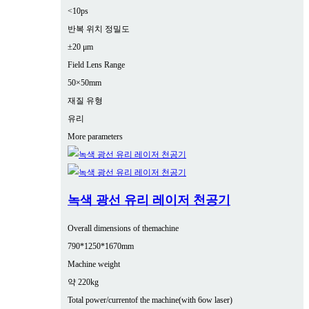
<10ps
반복 위치 정밀도
±20 μm
Field Lens Range
50×50mm
재질 유형
유리
More parameters
녹색 광선 유리 레이저 천공기
Overall dimensions of themachine
790*1250*1670mm
Machine weight
약 220kg
Total power/currentof the machine(with 6ow laser)