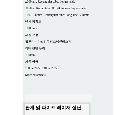
□160mm, Rectangular tube: Longest side
≤160mm
Round tube: Φ10-Φ240mm, Square tube:
□10-□240mm, Rectangular tube: Long side ≤240mm
반복 정확도
±0.03mm
재질 유형
알루미늄
탄소강
구리
스테인리스강
최대 절단 두께
≤30mm
가공 영역
160mm*6.5m
240mm*6.5m
More parameters
판재 및 파이프 레이저 절단