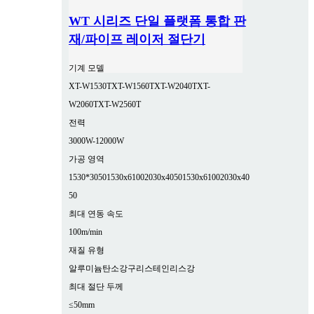
WT 시리즈 단일 플랫폼 통합 판
재/파이프 레이저 절단기
기계 모델
XT-W1530T
XT-W1560T
XT-W2040T
XT-
W2060T
XT-W2560T
전력
3000W-12000W
가공 영역
1530*3050
1530x6100
2030x4050
1530x6100
2030x40
50
최대 연동 속도
100m/min
재질 유형
알루미늄
탄소강
구리
스테인리스강
최대 절단 두께
≤50mm