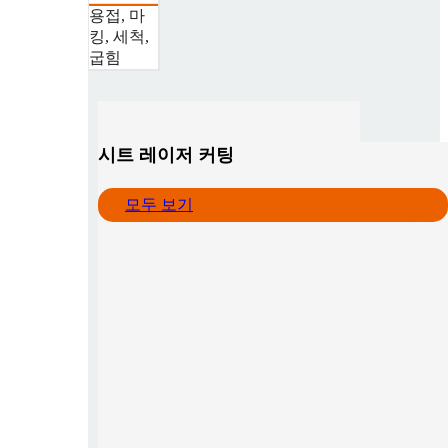
용접, 마
킹, 세척,
굽힘
시트 레이저 커팅
모두 보기