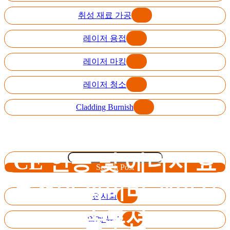
취성 재료 가공
레이저 용접
레이저 마킹
레이저 청소
Cladding Burnish
CE 인증 및 에너지 효
Search Post
율적인 파이버 레이저
전시회
솔루션
업계 뉴스