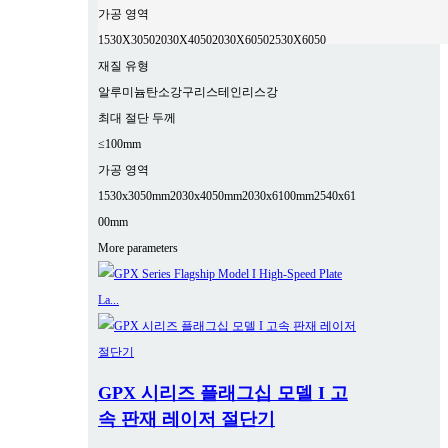
가공 영역
1530X3050
2030X4050
2030X6050
2530X6050
재질 유형
알루미늄
탄소강
구리
스테인리스강
최대 절단 두께
≤100mm
가공 영역
1530x3050mm
2030x4050mm
2030x6100mm
2540x61
00mm
More parameters
GPX 시리즈 플래그십 모델 I 고
속 판재 레이저 절단기