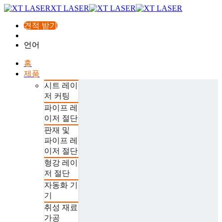
XT LASER
견적 받기
언어
홈
제품
시트 레이
저 커팅
파이프 레
이저 절단
판재 및
파이프 레
이저 절단
형강 레이
저 절단
자동화 기
기
취성 재료
가공