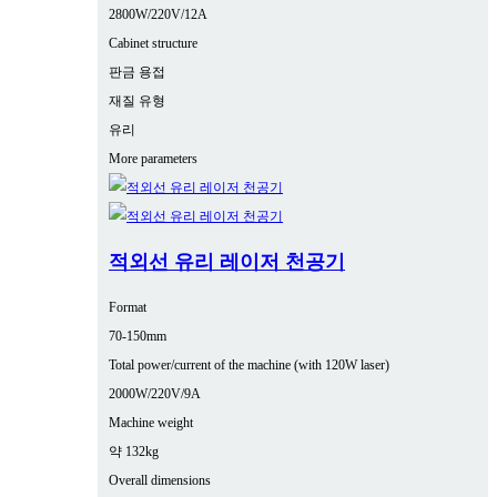
2800W/220V/12A
Cabinet structure
판금 용접
재질 유형
유리
More parameters
적외선 유리 레이저 천공기
Format
70-150mm
Total power/current of the machine (with 120W laser)
2000W/220V/9A
Machine weight
약 132kg
Overall dimensions