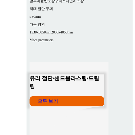
알루미늄
탄소강
구리
스테인리스강
최대 절단 두께
≤30mm
가공 영역
1530x3050mm
2030x4050mm
More parameters
유리 절단/샌드블라스팅/드릴
링
모두 보기