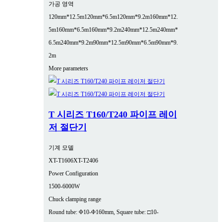
가공 영역
120mm*12.5m
120mm*6.5m
120mm*9.2m
160mm*12.
5m
160mm*6.5m
160mm*9.2m
240mm*12.5m
240mm*
6.5m
240mm*9.2m
90mm*12.5m
90mm*6.5m
90mm*9.
2m
More parameters
T 시리즈 T160/T240 파이프 레이
저 절단기
기계 모델
XT-T1606
XT-T2406
Power Configuration
1500-6000W
Chuck clamping range
Round tube: Φ10-Φ160mm, Square tube: □10-