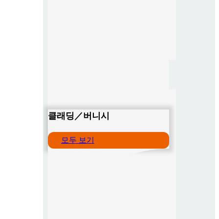
클래딩／버니시
모두 보기