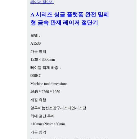
A 시리즈 싱글 플랫폼 완전 밀폐
형 금속 판재 레이저 절단기
모델：
A1530
가공 영역
1530 × 3050mm
테이블 적재 하중：
900KG
Machine tool dimensions
4649 * 2260 * 1950
재질 유형
알루미늄
탄소강
구리
스테인리스강
최대 절단 두께
≤10mm
≤20mm
≤30mm
가공 영역