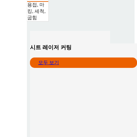
용접, 마
킹, 세척,
굽힘
시트 레이저 커팅
모두 보기