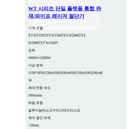
WT 시리즈 단일 플랫폼 통합 판
재/파이프 레이저 절단기
기계 모델
XT-W1530T
XT-W1560T
XT-W2040T
XT-
W2060T
XT-W2560T
전력
3000W-12000W
가공 영역
1530*3050
1530x6100
2030x4050
1530x6100
2030x40
50
최대 연동 속도
100m/min
재질 유형
알루미늄
탄소강
구리
스테인리스강
최대 절단 두께
≤50mm