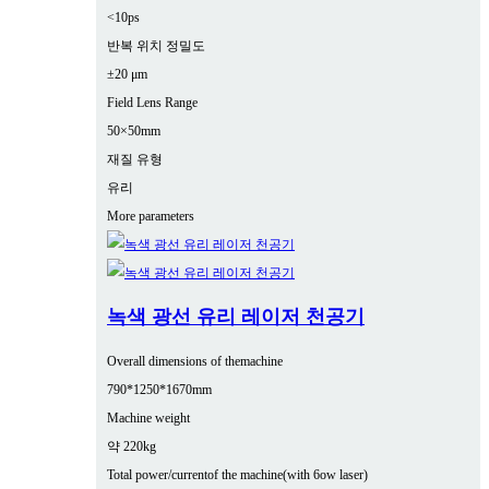
<10ps
반복 위치 정밀도
±20 μm
Field Lens Range
50×50mm
재질 유형
유리
More parameters
녹색 광선 유리 레이저 천공기
Overall dimensions of themachine
790*1250*1670mm
Machine weight
약 220kg
Total power/currentof the machine(with 6ow laser)