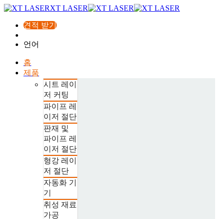
XT LASER
견적 받기
언어
홈
제품
시트 레이
저 커팅
파이프 레
이저 절단
판재 및
파이프 레
이저 절단
형강 레이
저 절단
자동화 기
기
취성 재료
가공