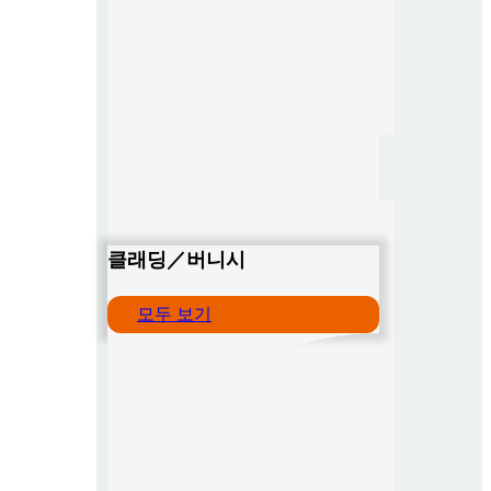
클래딩／버니시
모두 보기