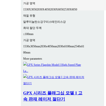
가공 영역
1530X3050
2030X4050
2030X6050
2530X6050
재질 유형
알루미늄
탄소강
구리
스테인리스강
최대 절단 두께
≤100mm
가공 영역
1530x3050mm
2030x4050mm
2030x6100mm
2540x61
00mm
More parameters
GPX 시리즈 플래그십 모델 I 고
속 판재 레이저 절단기