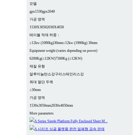
모델
gpx1530
gpx2040
가공 영역
1530X3050
2030X4050
테이블 적재 하중：
≤12kw (1000kg)30mm
≤12kw (1900kg) 30mm
Equipment weight (varies depending on power)
6200Kg(≤12KW)
7500Kg (≤12KW)
재질 유형
알루미늄
탄소강
구리
스테인리스강
최대 절단 두께
≤30mm
가공 영역
1530x3050mm
2030x4050mm
More parameters