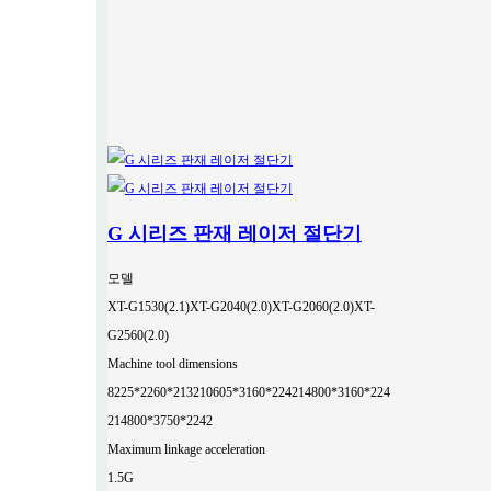
G 시리즈 판재 레이저 절단기
모델
XT-G1530(2.1)
XT-G2040(2.0)
XT-G2060(2.0)
XT-
G2560(2.0)
Machine tool dimensions
8225*2260*2132
10605*3160*2242
14800*3160*224
2
14800*3750*2242
Maximum linkage acceleration
1.5G