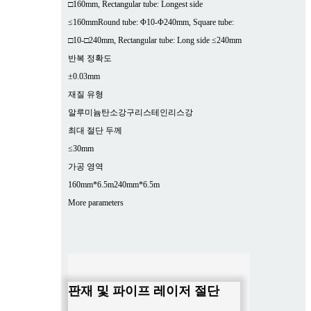
□160mm, Rectangular tube: Longest side
≤160mm
Round tube: Φ10-Φ240mm, Square tube:
□10-□240mm, Rectangular tube: Long side ≤240mm
반복 정확도
±0.03mm
재질 유형
알루미늄
탄소강
구리
스테인리스강
최대 절단 두께
≤30mm
가공 영역
160mm*6.5m
240mm*6.5m
More parameters
판재 및 파이프 레이저 절단