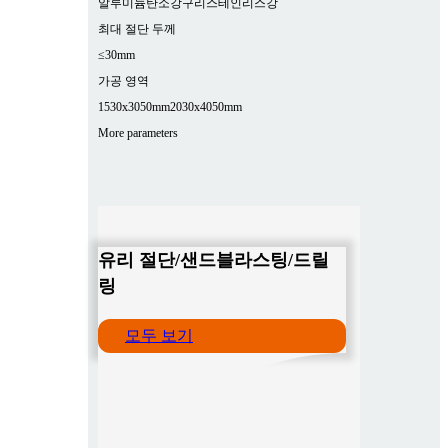
알루미늄
탄소강
구리
스테인리스강
최대 절단 두께
≤30mm
가공 영역
1530x3050mm
2030x4050mm
More parameters
유리 절단/샌드블라스팅/드릴
링
모두 보기