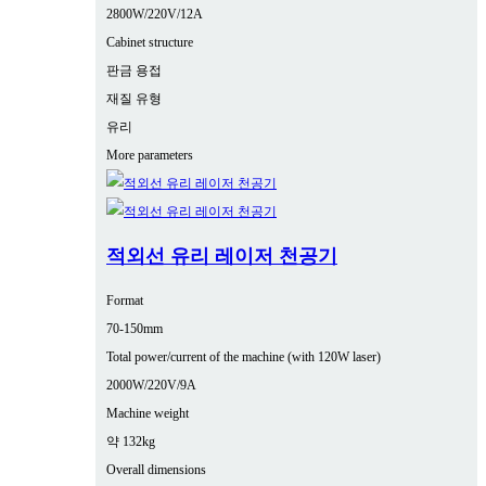
2800W/220V/12A
Cabinet structure
판금 용접
재질 유형
유리
More parameters
적외선 유리 레이저 천공기
Format
70-150mm
Total power/current of the machine (with 120W laser)
2000W/220V/9A
Machine weight
약 132kg
Overall dimensions