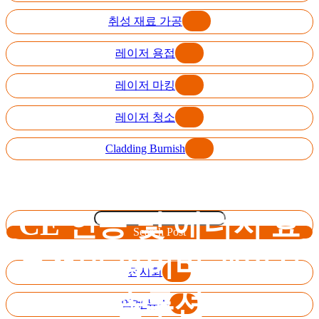
취성 재료 가공
레이저 용접
레이저 마킹
레이저 청소
Cladding Burnish
CE 인증 및 에너지 효
Search Post
율적인 파이버 레이저
전시회
솔루션
업계 뉴스