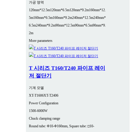
가공 영역
120mm*12.5m
120mm*6.5m
120mm*9.2m
160mm*12.
5m
160mm*6.5m
160mm*9.2m
240mm*12.5m
240mm*
6.5m
240mm*9.2m
90mm*12.5m
90mm*6.5m
90mm*9.
2m
More parameters
T 시리즈 T160/T240 파이프 레이
저 절단기
기계 모델
XT-T1606
XT-T2406
Power Configuration
1500-6000W
Chuck clamping range
Round tube: Φ10-Φ160mm, Square tube: □10-