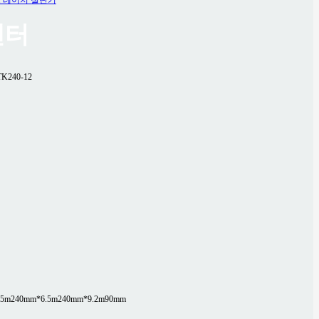
센터
TK240-12
.5m
240mm*6.5m
240mm*9.2m
90mm