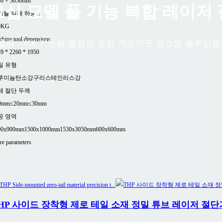
30 × 3050mm
십 모델 풀 기능 복합 레이저
이블 적재 하중：
0KG
hine tool dimensions
베벨링 - 4대 기능을 통합한 종합 가공으로 원스톱 솔루션
9 * 2260 * 1950
질 유형
루미늄
탄소강
구리
스테인리스강
대 절단 두께
0mm
≤20mm
≤30mm
공 영역
00x900mm
1500x1000mm
1530x3050mm
600x600mm
e parameters
HP 사이드 장착형 제로 테일 소재 정밀 튜브 레이저 절단