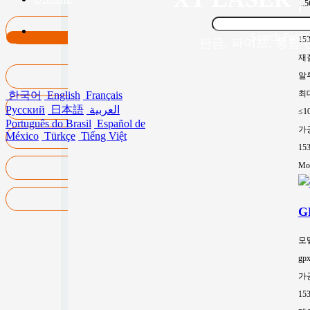
1.
가
Search Post
15
판금, 파이프, 통합
재
알
최
한국어
English
Français
Русский
日本語
العربية
≤1
Português do Brasil
Español de
가
México
Türkçe
Tiếng Việt
15
Mor
G
모
gp
가
15