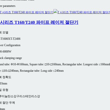
e parameters
 시리즈 T160/T240 파이프 레이저 절단기
계 모델
-T1606
XT-T2406
er Configuration
00-6000W
ck clamping range
nd tube: Φ10-Φ160mm, Square tube: □10-□160mm, Rectangular tube: Longest side ≤160mm
e: □10-□240mm, Rectangular tube: Long side ≤240mm
복 정확도
.03mm
질 유형
루미늄
탄소강
구리
스테인리스강
대 절단 두께
0mm