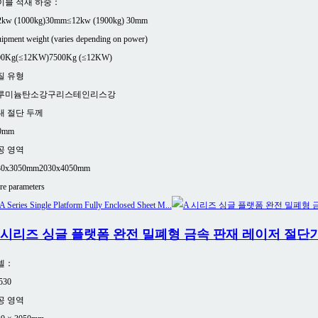
이블 적재 하중：
2kw (1000kg)30mm
≤12kw (1900kg) 30mm
ipment weight (varies depending on power)
00Kg(≤12KW)
7500Kg (≤12KW)
질 유형
루미늄
탄소강
구리
스테인리스강
대 절단 두께
0mm
공 영역
30x3050mm
2030x4050mm
e parameters
 시리즈 싱글 플랫폼 완전 밀폐형 금속 판재 레이저 절단
델：
530
공 영역