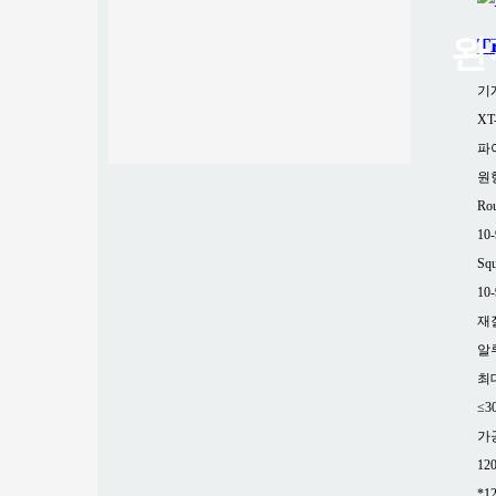
완
T
기
XT
파
원형
Rou
10
Squ
10
재
알
최
≤3
가
12
*1