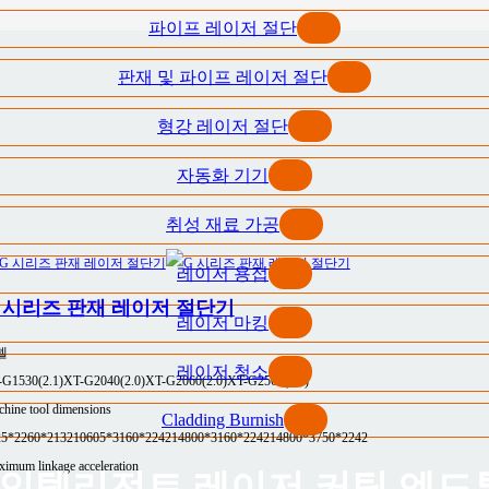
파이프 레이저 절단
판재 및 파이프 레이저 절단
형강 레이저 절단
자동화 기기
취성 재료 가공
레이저 용접
 시리즈 판재 레이저 절단기
레이저 마킹
델
레이저 청소
-G1530(2.1)
XT-G2040(2.0)
XT-G2060(2.0)
XT-G2560(2.0)
hine tool dimensions
Cladding Burnish
25*2260*2132
10605*3160*2242
14800*3160*2242
14800*3750*2242
imum linkage acceleration
R | 인텔리전트 레이저 커팅 엔