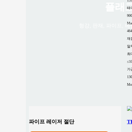
15
플래그
테
90
Mac
형강, 판재, 파이프, 
464
재
알
최
≤1
가
13
Mor
파이프 레이저 절단
T