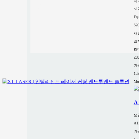
테
≤1
Equ
62
재
알
최
≤3
가
15
Mor
A
모
A1
가