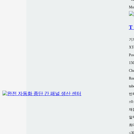
Mor
T
기
XT
Pow
15
Chu
Rou
tub
반
±0
재
알
최
≤3