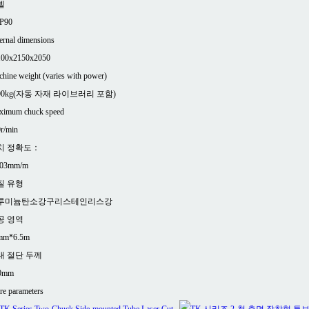
델
P90
ernal dimensions
100x2150x2050
hine weight (varies with power)
00kg(자동 자재 라이브러리 포함)
ximum chuck speed
r/min
치 정확도：
.03mm/m
질 유형
루미늄
탄소강
구리
스테인리스강
공 영역
mm*6.5m
대 절단 두께
0mm
e parameters