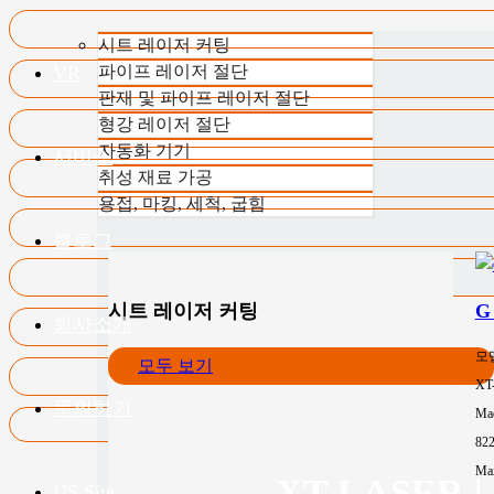
시트 레이저 커팅
VR
파이프 레이저 절단
판재 및 파이프 레이저 절단
형강 레이저 절단
자동화 기기
서비스
취성 재료 가공
용접, 마킹, 세척, 굽힘
블로그
시트 레이저 커팅
G
회사소개
모
모두 보기
XT
문의하기
Mac
82
Max
XT LASE
US.Site