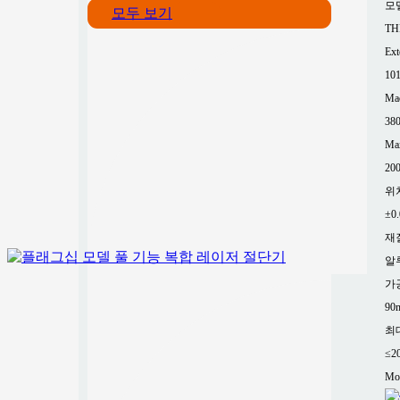
모
모두 보기
TH
Ext
10
Mac
38
Ma
200
위
±0
재
알
가
90
최
≤2
Mor