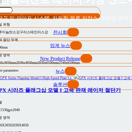
5G
공 영역
30X3050
2030X4050
2030X6050
2530X6050
 판금 및 파이프 시스템, 자동화 물류 저장소, 두꺼운 판재 
질 유형
전시회
루미늄
탄소강
구리
스테인리스강
대 절단 두께
업계 뉴스
00mm
공 영역
New Product Release
30x3050mm
2030x4050mm
2030x6100mm
2540x6100mm
e parameters
뉴스
솔루션
PX 시리즈 플래그십 모델 I 고속 판재 레이저 절단기
델
x1530
gpx2040
공 영역
30X3050
2030X4050