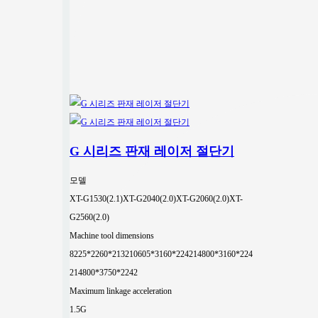
G 시리즈 판재 레이저 절단기
모델
XT-G1530(2.1)
XT-G2040(2.0)
XT-G2060(2.0)
XT-
G2560(2.0)
Machine tool dimensions
8225*2260*2132
10605*3160*2242
14800*3160*224
2
14800*3750*2242
Maximum linkage acceleration
1.5G