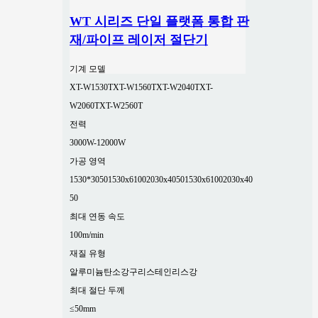
WT 시리즈 단일 플랫폼 통합 판
재/파이프 레이저 절단기
기계 모델
XT-W1530T
XT-W1560T
XT-W2040T
XT-
W2060T
XT-W2560T
전력
3000W-12000W
가공 영역
1530*3050
1530x6100
2030x4050
1530x6100
2030x40
50
최대 연동 속도
100m/min
재질 유형
알루미늄
탄소강
구리
스테인리스강
최대 절단 두께
≤50mm