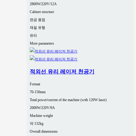
2800W/220V/12A
Cabinet structure
판금 용접
재질 유형
유리
More parameters
적외선 유리 레이저 천공기
Format
70-150mm
Total power/current of the machine (with 120W laser)
2000W/220V/9A
Machine weight
약 132kg
Overall dimensions