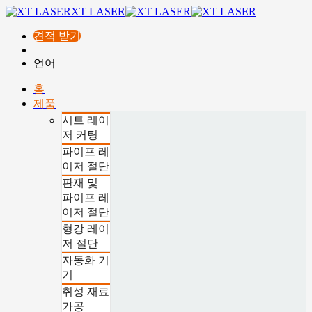
XT LASER
견적 받기
언어
홈
제품
시트 레이
저 커팅
파이프 레
이저 절단
판재 및
파이프 레
이저 절단
형강 레이
저 절단
자동화 기
기
취성 재료
가공