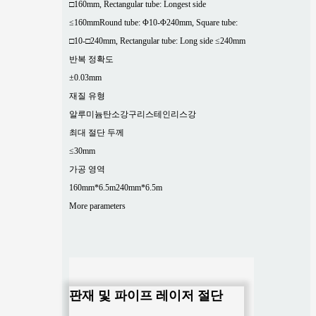
□160mm, Rectangular tube: Longest side
≤160mm
Round tube: Φ10-Φ240mm, Square tube:
□10-□240mm, Rectangular tube: Long side ≤240mm
반복 정확도
±0.03mm
재질 유형
알루미늄
탄소강
구리
스테인리스강
최대 절단 두께
≤30mm
가공 영역
160mm*6.5m
240mm*6.5m
More parameters
판재 및 파이프 레이저 절단