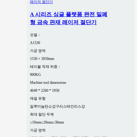
A 시리즈 싱글 플랫폼 완전 밀폐
형 금속 판재 레이저 절단기
모델：
A1530
가공 영역
1530 × 3050mm
테이블 적재 하중：
900KG
Machine tool dimensions
4649 * 2260 * 1950
재질 유형
알루미늄
탄소강
구리
스테인리스강
최대 절단 두께
≤10mm
≤20mm
≤30mm
가공 영역