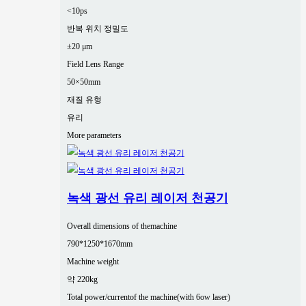
<10ps
반복 위치 정밀도
±20 μm
Field Lens Range
50×50mm
재질 유형
유리
More parameters
녹색 광선 유리 레이저 천공기
Overall dimensions of themachine
790*1250*1670mm
Machine weight
약 220kg
Total power/currentof the machine(with 6ow laser)