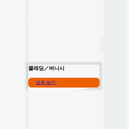
클래딩／버니시
모두 보기