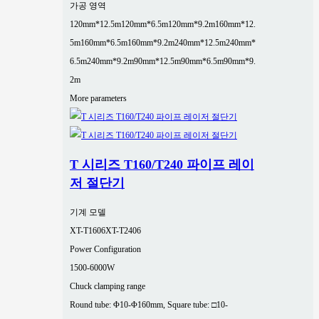
가공 영역
120mm*12.5m
120mm*6.5m
120mm*9.2m
160mm*12.
5m
160mm*6.5m
160mm*9.2m
240mm*12.5m
240mm*
6.5m
240mm*9.2m
90mm*12.5m
90mm*6.5m
90mm*9.
2m
More parameters
T 시리즈 T160/T240 파이프 레이
저 절단기
기계 모델
XT-T1606
XT-T2406
Power Configuration
1500-6000W
Chuck clamping range
Round tube: Φ10-Φ160mm, Square tube: □10-