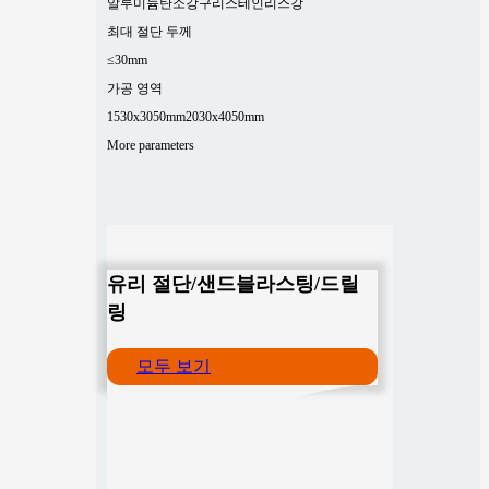
알루미늄
탄소강
구리
스테인리스강
최대 절단 두께
≤30mm
가공 영역
1530x3050mm
2030x4050mm
More parameters
유리 절단/샌드블라스팅/드릴
링
모두 보기