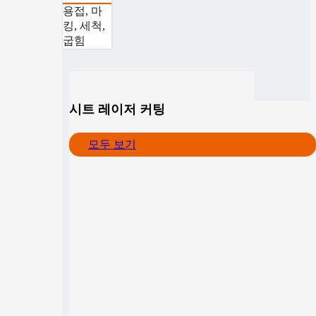
용접, 마
킹, 세척,
굽힘
시트 레이저 커팅
모두 보기