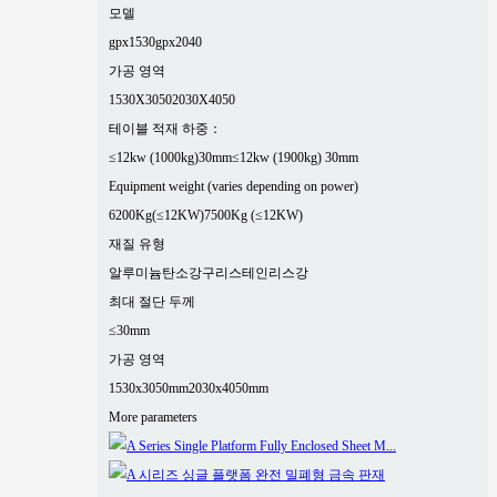
모델
gpx1530
gpx2040
가공 영역
1530X3050
2030X4050
테이블 적재 하중：
≤12kw (1000kg)30mm
≤12kw (1900kg) 30mm
Equipment weight (varies depending on power)
6200Kg(≤12KW)
7500Kg (≤12KW)
재질 유형
알루미늄
탄소강
구리
스테인리스강
최대 절단 두께
≤30mm
가공 영역
1530x3050mm
2030x4050mm
More parameters