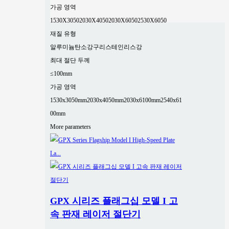
가공 영역
1530X3050
2030X4050
2030X6050
2530X6050
재질 유형
알루미늄
탄소강
구리
스테인리스강
최대 절단 두께
≤100mm
가공 영역
1530x3050mm
2030x4050mm
2030x6100mm
2540x61
00mm
More parameters
GPX 시리즈 플래그십 모델 I 고
속 판재 레이저 절단기