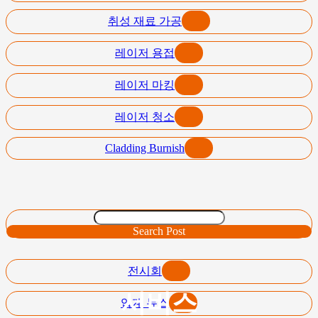
취성 재료 가공
레이저 용접
레이저 마킹
레이저 청소
Cladding Burnish
Search Post
전시회
서비스
업계 뉴스