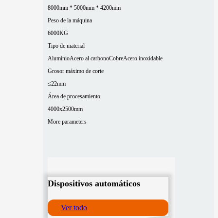
8000mm * 5000mm * 4200mm
Peso de la máquina
6000KG
Tipo de material
Aluminio
Acero al carbono
Cobre
Acero inoxidable
Grosor máximo de corte
≤22mm
Área de procesamiento
4000x2500mm
More parameters
Dispositivos automáticos
Ver todo