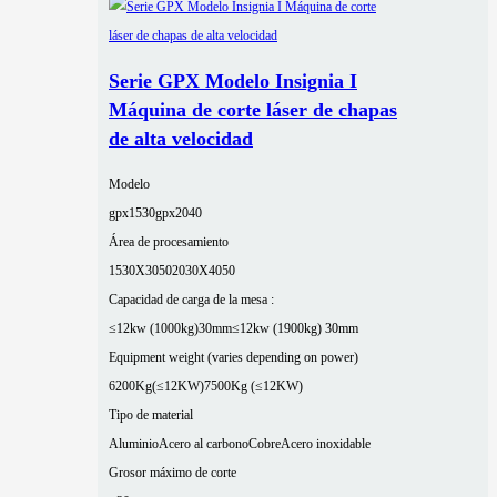
Serie GPX Modelo Insignia I
Máquina de corte láser de chapas
de alta velocidad
Modelo
gpx1530
gpx2040
Área de procesamiento
1530X3050
2030X4050
Capacidad de carga de la mesa :
≤12kw (1000kg)30mm
≤12kw (1900kg) 30mm
Equipment weight (varies depending on power)
6200Kg(≤12KW)
7500Kg (≤12KW)
Tipo de material
Aluminio
Acero al carbono
Cobre
Acero inoxidable
Grosor máximo de corte