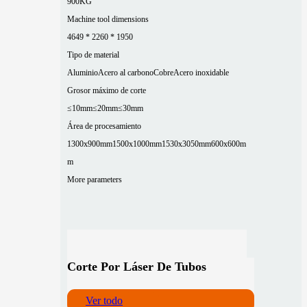
900KG
Machine tool dimensions
4649 * 2260 * 1950
Tipo de material
Aluminio
Acero al carbono
Cobre
Acero inoxidable
Grosor máximo de corte
≤10mm
≤20mm
≤30mm
Área de procesamiento
1300x900mm
1500x1000mm
1530x3050mm
600x600m
m
More parameters
Corte Por Láser De Tubos
Ver todo