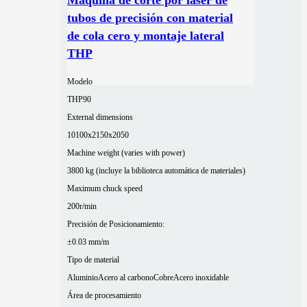
tubos de precisión con material
de cola cero y montaje lateral
THP
Modelo
THP90
External dimensions
10100x2150x2050
Machine weight (varies with power)
3800 kg (incluye la biblioteca automática de materiales)
Maximum chuck speed
200r/min
Precisión de Posicionamiento:
±0.03 mm/m
Tipo de material
Aluminio
Acero al carbono
Cobre
Acero inoxidable
Área de procesamiento