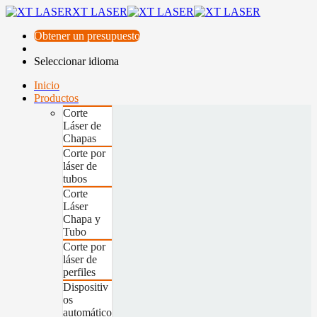
XT LASER
Obtener un presupuesto
Seleccionar idioma
Inicio
Productos
Corte
Láser de
Chapas
Corte por
láser de
tubos
Corte
Láser
Chapa y
Tubo
Corte por
láser de
perfiles
Dispositiv
os
automático