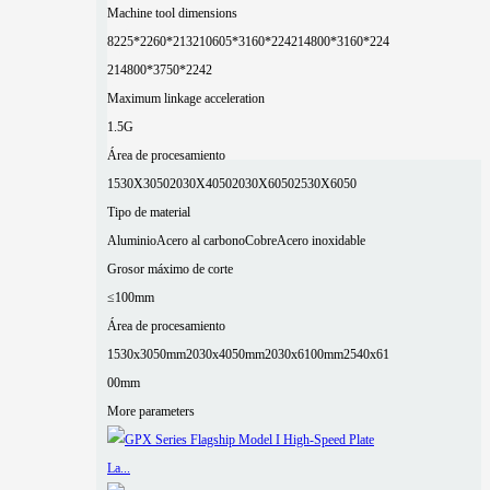
Machine tool dimensions
8225*2260*2132
10605*3160*2242
14800*3160*224
2
14800*3750*2242
Maximum linkage acceleration
1.5G
Área de procesamiento
1530X3050
2030X4050
2030X6050
2530X6050
Tipo de material
Aluminio
Acero al carbono
Cobre
Acero inoxidable
Grosor máximo de corte
≤100mm
Área de procesamiento
1530x3050mm
2030x4050mm
2030x6100mm
2540x61
00mm
More parameters