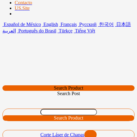
Contacto
US.Site
Español de México
English
Français
Русский
한국어
日本語
العربية
Português do Brasil
Türkçe
Tiếng Việt
Search Product
Search Post
Search Product
Corte Láser de Chapas