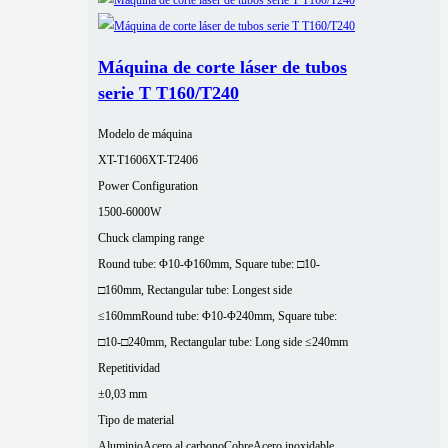
Máquina de corte láser de tubos
serie T T160/T240
Modelo de máquina
XT-T1606
XT-T2406
Power Configuration
1500-6000W
Chuck clamping range
Round tube: Φ10-Φ160mm, Square tube: □10-
□160mm, Rectangular tube: Longest side
≤160mm
Round tube: Φ10-Φ240mm, Square tube:
□10-□240mm, Rectangular tube: Long side ≤240mm
Repetitividad
±0,03 mm
Tipo de material
Aluminio
Acero al carbono
Cobre
Acero inoxidable