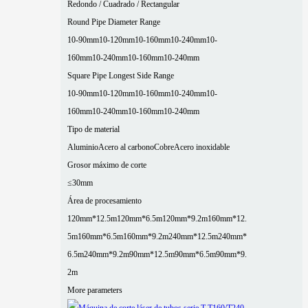
Redondo / Cuadrado / Rectangular
Round Pipe Diameter Range
10-90mm
10-120mm
10-160mm
10-240mm
10-
160mm
10-240mm
10-160mm
10-240mm
Square Pipe Longest Side Range
10-90mm
10-120mm
10-160mm
10-240mm
10-
160mm
10-240mm
10-160mm
10-240mm
Tipo de material
Aluminio
Acero al carbono
Cobre
Acero inoxidable
Grosor máximo de corte
≤30mm
Área de procesamiento
120mm*12.5m
120mm*6.5m
120mm*9.2m
160mm*12.
5m
160mm*6.5m
160mm*9.2m
240mm*12.5m
240mm*
6.5m
240mm*9.2m
90mm*12.5m
90mm*6.5m
90mm*9.
2m
More parameters