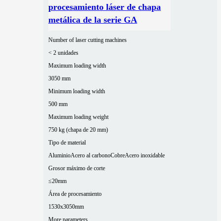
procesamiento láser de chapa
metálica de la serie GA
Number of laser cutting machines
< 2 unidades
Maximum loading width
3050 mm
Minimum loading width
500 mm
Maximum loading weight
750 kg (chapa de 20 mm)
Tipo de material
Aluminio
Acero al carbono
Cobre
Acero inoxidable
Grosor máximo de corte
≤20mm
Área de procesamiento
1530x3050mm
More parameters