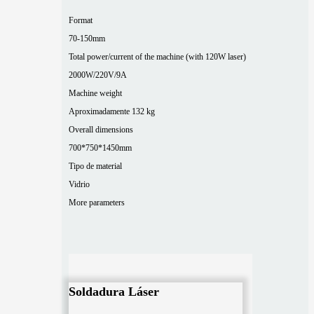
Format
70-150mm
Total power/current of the machine (with 120W laser)
2000W/220V/9A
Machine weight
Aproximadamente 132 kg
Overall dimensions
700*750*1450mm
Tipo de material
Vidrio
More parameters
Soldadura Láser