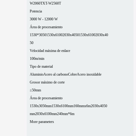
W2060T
XT-W2560T
Potencia
3000 W - 12000 W
Área de procesamiento
1530*3050
1530x6100
2030x4050
1530x6100
2030x40
50
Velocidad máxima de enlace
100m/min
Tipo de material
Aluminio
Acero al carbono
Cobre
Acero inoxidable
Grosor máximo de corte
≤50mm
Área de procesamiento
1530x3050mm
1530x6100mm
160mmx6m
2030x4050
mm
2030x6100mm
240mm*6m
More parameters