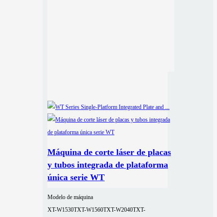
Máquina de corte láser de placas
y tubos integrada de plataforma
única serie WT
Modelo de máquina
XT-W1530T
XT-W1560T
XT-W2040T
XT-