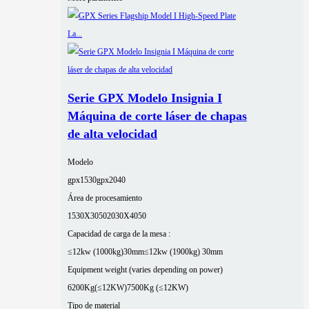
Serie GPX Modelo Insignia I
Máquina de corte láser de chapas
de alta velocidad
Modelo
gpx1530
gpx2040
Área de procesamiento
1530X3050
2030X4050
Capacidad de carga de la mesa :
≤12kw (1000kg)30mm
≤12kw (1900kg) 30mm
Equipment weight (varies depending on power)
6200Kg(≤12KW)
7500Kg (≤12KW)
Tipo de material