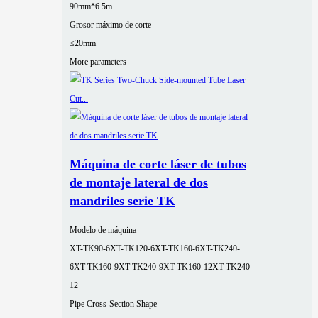
90mm*6.5m
Grosor máximo de corte
≤20mm
More parameters
Máquina de corte láser de tubos
de montaje lateral de dos
mandriles serie TK
Modelo de máquina
XT-TK90-6
XT-TK120-6
XT-TK160-6
XT-TK240-
6
XT-TK160-9
XT-TK240-9
XT-TK160-12
XT-TK240-
12
Pipe Cross-Section Shape