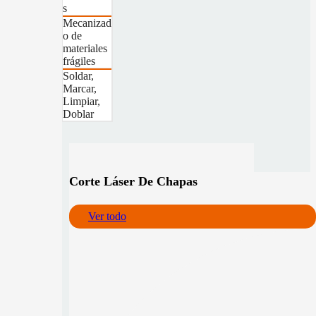
s
Mecanizad
o de
materiales
frágiles
Soldar,
Marcar,
Limpiar,
Doblar
Corte Láser De Chapas
Ver todo