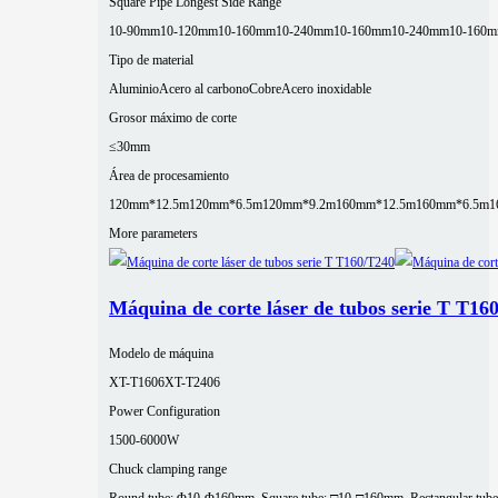
Square Pipe Longest Side Range
10-90mm
10-120mm
10-160mm
10-240mm
10-160mm
10-240mm
10-160
Tipo de material
Aluminio
Acero al carbono
Cobre
Acero inoxidable
Grosor máximo de corte
≤30mm
Área de procesamiento
120mm*12.5m
120mm*6.5m
120mm*9.2m
160mm*12.5m
160mm*6.5m
1
More parameters
Máquina de corte láser de tubos serie T T16
Modelo de máquina
XT-T1606
XT-T2406
Power Configuration
1500-6000W
Chuck clamping range