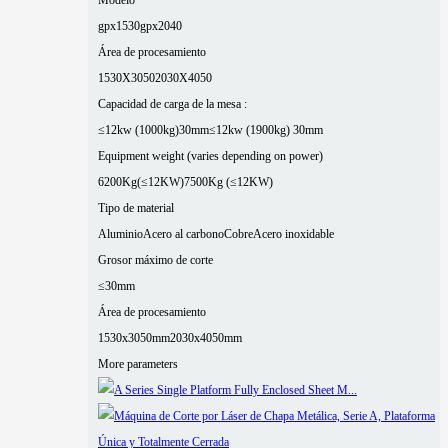
gpx1530
gpx2040
Área de procesamiento
1530X3050
2030X4050
Capacidad de carga de la mesa :
≤12kw (1000kg)30mm
≤12kw (1900kg) 30mm
Equipment weight (varies depending on power)
6200Kg(≤12KW)
7500Kg (≤12KW)
Tipo de material
Aluminio
Acero al carbono
Cobre
Acero inoxidable
Grosor máximo de corte
≤30mm
Área de procesamiento
1530x3050mm
2030x4050mm
More parameters