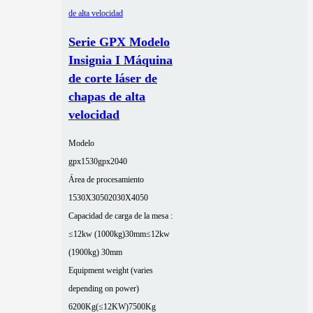
Serie GPX Modelo
Insignia I Máquina
de corte láser de
chapas de alta
velocidad
Modelo
gpx1530
gpx2040
Área de procesamiento
1530X3050
2030X4050
Capacidad de carga de la mesa :
≤12kw (1000kg)30mm
≤12kw
(1900kg) 30mm
Equipment weight (varies
depending on power)
6200Kg(≤12KW)
7500Kg