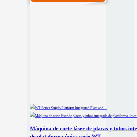
Máquina de corte láser de placas y tubos int
de plataforma única serie WT