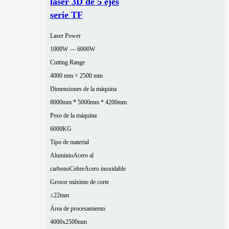
láser 3D de 5 ejes
serie TF
Laser Power
1000W — 6000W
Cutting Range
4000 mm × 2500 mm
Dimensiones de la máquina
8000mm * 5000mm * 4200mm
Peso de la máquina
6000KG
Tipo de material
Aluminio
Acero al
carbono
Cobre
Acero inoxidable
Grosor máximo de corte
≤22mm
Área de procesamiento
4000x2500mm