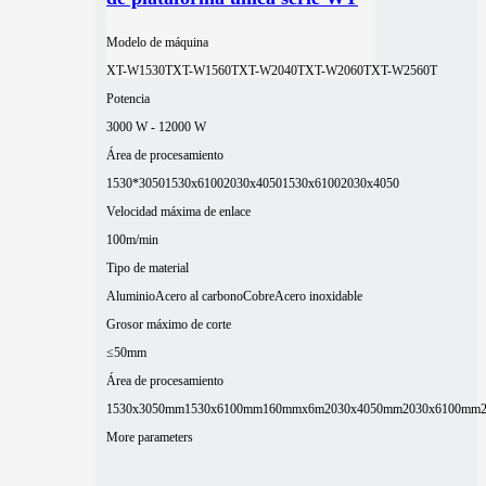
Modelo de máquina
XT-W1530T
XT-W1560T
XT-W2040T
XT-W2060T
XT-W2560T
Potencia
3000 W - 12000 W
Área de procesamiento
1530*3050
1530x6100
2030x4050
1530x6100
2030x4050
Velocidad máxima de enlace
100m/min
Tipo de material
Aluminio
Acero al carbono
Cobre
Acero inoxidable
Grosor máximo de corte
≤50mm
Área de procesamiento
1530x3050mm
1530x6100mm
160mmx6m
2030x4050mm
2030x6100mm
More parameters