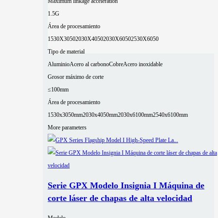
Maximum linkage acceleration
1.5G
Área de procesamiento
1530X3050
2030X4050
2030X6050
2530X6050
Tipo de material
Aluminio
Acero al carbono
Cobre
Acero inoxidable
Grosor máximo de corte
≤100mm
Área de procesamiento
1530x3050mm
2030x4050mm
2030x6100mm
2540x6100mm
More parameters
Serie GPX Modelo Insignia I Máquina de
corte láser de chapas de alta velocidad
Modelo