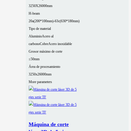
3250X26000mm
H-beam
20a(200*100mm)-63c(630*180mm)
Tipo de material
Aluminio
Acero al
carbono
Cobre
Acero inoxidable
Grosor máximo de corte
≤50mm
Área de procesamiento
3250x26000mm
More parameters
Máquina de corte