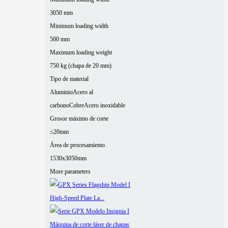
3050 mm
Minimum loading width
500 mm
Maximum loading weight
750 kg (chapa de 20 mm)
Tipo de material
Aluminio
Acero al
carbono
Cobre
Acero inoxidable
Grosor máximo de corte
≤20mm
Área de procesamiento
1530x3050mm
More parameters