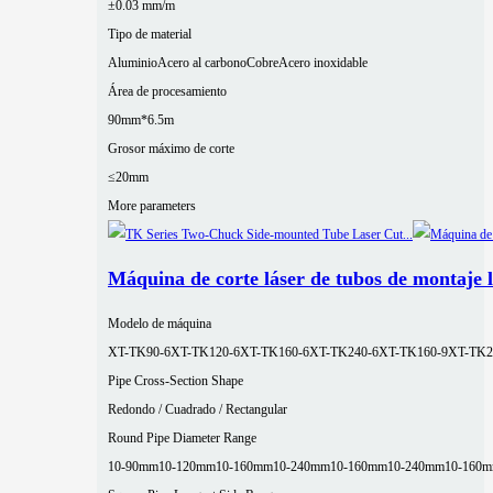
±0.03 mm/m
Tipo de material
Aluminio
Acero al carbono
Cobre
Acero inoxidable
Área de procesamiento
90mm*6.5m
Grosor máximo de corte
≤20mm
More parameters
Máquina de corte láser de tubos de montaje l
Modelo de máquina
XT-TK90-6
XT-TK120-6
XT-TK160-6
XT-TK240-6
XT-TK160-9
XT-TK2
Pipe Cross-Section Shape
Redondo / Cuadrado / Rectangular
Round Pipe Diameter Range
10-90mm
10-120mm
10-160mm
10-240mm
10-160mm
10-240mm
10-160