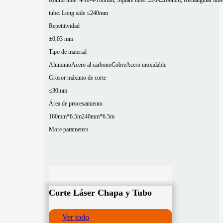
Round tube: Φ10-Φ160mm, Square tube: □10-□160mm, Rectangular tube
tube: Long side ≤240mm
Repetitividad
±0,03 mm
Tipo de material
Aluminio
Acero al carbono
Cobre
Acero inoxidable
Grosor máximo de corte
≤30mm
Área de procesamiento
160mm*6.5m
240mm*6.5m
More parameters
Corte Láser Chapa y Tubo
Ver todo