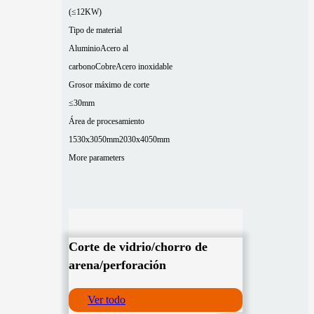
(≤12KW)
Tipo de material
Aluminio
Acero al
carbono
Cobre
Acero inoxidable
Grosor máximo de corte
≤30mm
Área de procesamiento
1530x3050mm
2030x4050mm
More parameters
Corte de vidrio/chorro de
arena/perforación
Ver todo