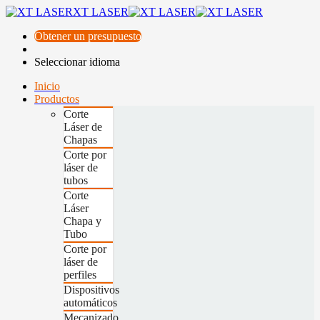
XT LASER
Obtener un presupuesto
Seleccionar idioma
Inicio
Productos
Corte
Láser de
Chapas
Corte por
láser de
tubos
Corte
Láser
Chapa y
Tubo
Corte por
láser de
perfiles
Dispositivos
automáticos
Mecanizado