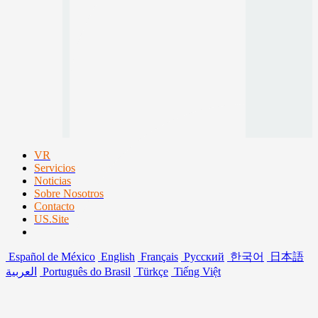
VR
Servicios
Noticias
Sobre Nosotros
Contacto
US.Site
Español de México
English
Français
Русский
한국어
日本語
العربية
Português do Brasil
Türkçe
Tiếng Việt