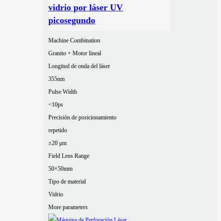
vidrio por láser UV
picosegundo
Machine Combination
Granito + Motor lineal
Longitud de onda del láser
355nm
Pulse Width
<10ps
Precisión de posicionamiento
repetido
±20 μm
Field Lens Range
50×50mm
Tipo de material
Vidrio
More parameters