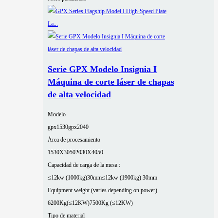
Serie GPX Modelo Insignia I
Máquina de corte láser de chapas
de alta velocidad
Modelo
gpx1530
gpx2040
Área de procesamiento
1530X3050
2030X4050
Capacidad de carga de la mesa :
≤12kw (1000kg)30mm
≤12kw (1900kg) 30mm
Equipment weight (varies depending on power)
6200Kg(≤12KW)
7500Kg (≤12KW)
Tipo de material