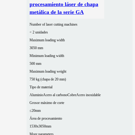
procesamiento láser de chapa
metálica de la serie GA
Number of laser cutting machines
< 2 unidades
Maximum loading width
3050 mm
Minimum loading width
500 mm
Maximum loading weight
750 kg (chapa de 20 mm)
Tipo de material
Aluminio
Acero al carbono
Cobre
Acero inoxidable
Grosor máximo de corte
≤20mm
Área de procesamiento
1530x3050mm
More parameters