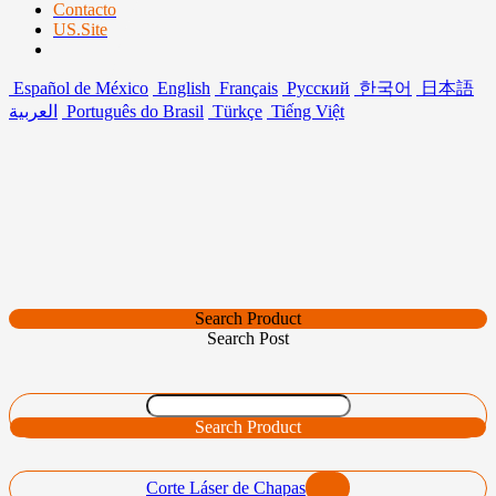
Contacto
US.Site
Español de México
English
Français
Русский
한국어
日本語
العربية
Português do Brasil
Türkçe
Tiếng Việt
Search Product
Search Post
Search Product
Corte Láser de Chapas