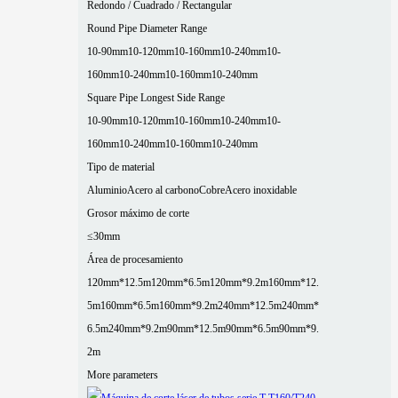
Redondo / Cuadrado / Rectangular
Round Pipe Diameter Range
10-90mm
10-120mm
10-160mm
10-240mm
10-
160mm
10-240mm
10-160mm
10-240mm
Square Pipe Longest Side Range
10-90mm
10-120mm
10-160mm
10-240mm
10-
160mm
10-240mm
10-160mm
10-240mm
Tipo de material
Aluminio
Acero al carbono
Cobre
Acero inoxidable
Grosor máximo de corte
≤30mm
Área de procesamiento
120mm*12.5m
120mm*6.5m
120mm*9.2m
160mm*12.
5m
160mm*6.5m
160mm*9.2m
240mm*12.5m
240mm*
6.5m
240mm*9.2m
90mm*12.5m
90mm*6.5m
90mm*9.
2m
More parameters