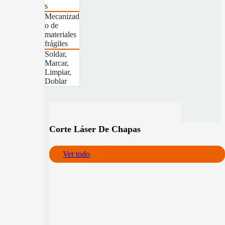
s
Mecanizad
o de
materiales
frágiles
Soldar,
Marcar,
Limpiar,
Doblar
Corte Láser De Chapas
Ver todo