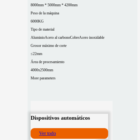
8000mm * 5000mm * 4200mm
Peso de la máquina
6000KG
Tipo de material
Aluminio
Acero al carbono
Cobre
Acero inoxidable
Grosor máximo de corte
≤22mm
Área de procesamiento
4000x2500mm
More parameters
Dispositivos automáticos
Ver todo