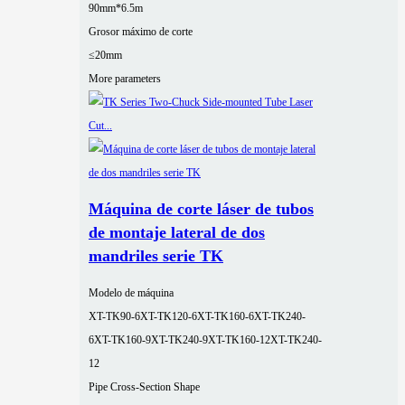
90mm*6.5m
Grosor máximo de corte
≤20mm
More parameters
Máquina de corte láser de tubos
de montaje lateral de dos
mandriles serie TK
Modelo de máquina
XT-TK90-6
XT-TK120-6
XT-TK160-6
XT-TK240-
6
XT-TK160-9
XT-TK240-9
XT-TK160-12
XT-TK240-
12
Pipe Cross-Section Shape