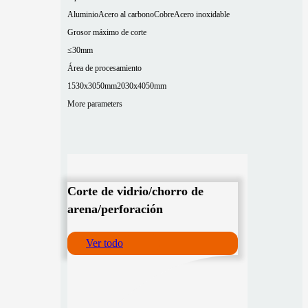
Aluminio
Acero al carbono
Cobre
Acero inoxidable
Grosor máximo de corte
≤30mm
Área de procesamiento
1530x3050mm
2030x4050mm
More parameters
Corte de vidrio/chorro de
arena/perforación
Ver todo