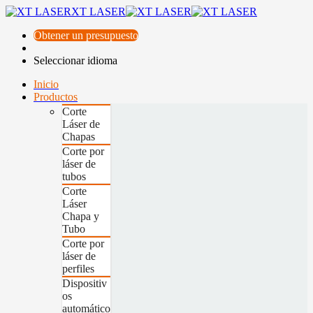
XT LASER
Obtener un presupuesto
Seleccionar idioma
Inicio
Productos
Corte
Láser de
Chapas
Corte por
láser de
tubos
Corte
Láser
Chapa y
Tubo
Corte por
láser de
perfiles
Dispositiv
os
automático