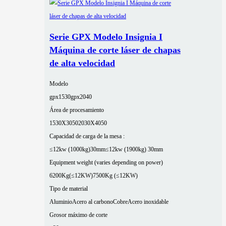
Serie GPX Modelo Insignia I
Máquina de corte láser de chapas
de alta velocidad
Modelo
gpx1530
gpx2040
Área de procesamiento
1530X3050
2030X4050
Capacidad de carga de la mesa :
≤12kw (1000kg)30mm
≤12kw (1900kg) 30mm
Equipment weight (varies depending on power)
6200Kg(≤12KW)
7500Kg (≤12KW)
Tipo de material
Aluminio
Acero al carbono
Cobre
Acero inoxidable
Grosor máximo de corte