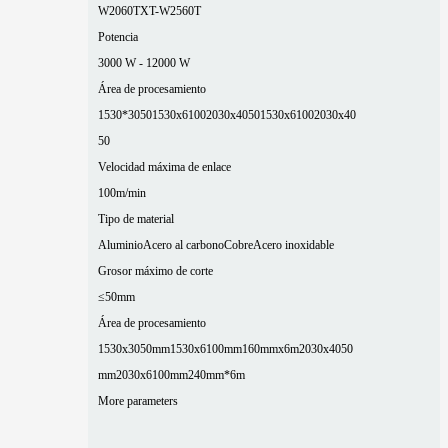
W2060T
XT-W2560T
Potencia
3000 W - 12000 W
Área de procesamiento
1530*3050
1530x6100
2030x4050
1530x6100
2030x40
50
Velocidad máxima de enlace
100m/min
Tipo de material
Aluminio
Acero al carbono
Cobre
Acero inoxidable
Grosor máximo de corte
≤50mm
Área de procesamiento
1530x3050mm
1530x6100mm
160mmx6m
2030x4050
mm
2030x6100mm
240mm*6m
More parameters