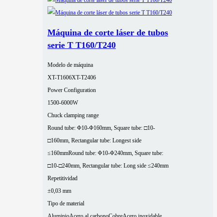
Máquina de corte láser de tubos
serie T T160/T240
Modelo de máquina
XT-T1606
XT-T2406
Power Configuration
1500-6000W
Chuck clamping range
Round tube: Φ10-Φ160mm, Square tube: □10-
□160mm, Rectangular tube: Longest side
≤160mm
Round tube: Φ10-Φ240mm, Square tube:
□10-□240mm, Rectangular tube: Long side ≤240mm
Repetitividad
±0,03 mm
Tipo de material
Aluminio
Acero al carbono
Cobre
Acero inoxidable