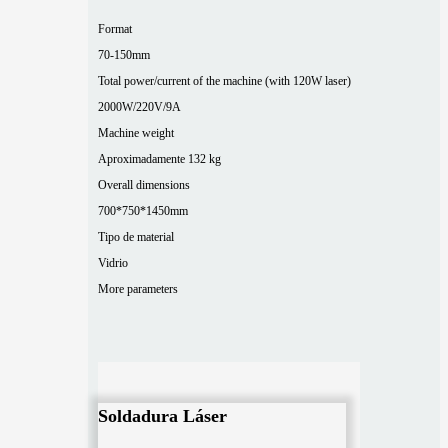
Format
70-150mm
Total power/current of the machine (with 120W laser)
2000W/220V/9A
Machine weight
Aproximadamente 132 kg
Overall dimensions
700*750*1450mm
Tipo de material
Vidrio
More parameters
Soldadura Láser