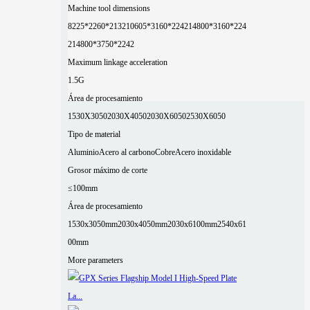
Machine tool dimensions
8225*2260*2132
10605*3160*2242
14800*3160*224
2
14800*3750*2242
Maximum linkage acceleration
1.5G
Área de procesamiento
1530X3050
2030X4050
2030X6050
2530X6050
Tipo de material
Aluminio
Acero al carbono
Cobre
Acero inoxidable
Grosor máximo de corte
≤100mm
Área de procesamiento
1530x3050mm
2030x4050mm
2030x6100mm
2540x61
00mm
More parameters