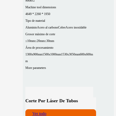
900KG
Machine tool dimensions
4649 * 2260 * 1950
Tipo de material
Aluminio
Acero al carbono
Cobre
Acero inoxidable
Grosor máximo de corte
≤10mm
≤20mm
≤30mm
Área de procesamiento
1300x900mm
1500x1000mm
1530x3050mm
600x600m
m
More parameters
Corte Por Láser De Tubos
Ver todo