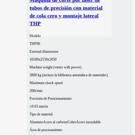
tubos de precisión con material
de cola cero y montaje lateral
THP
Modelo
THP90
External dimensions
10100x2150x2050
Machine weight (varies with power)
3800 kg (incluye la biblioteca automática de materiales)
Maximum chuck speed
200r/min
Precisión de Posicionamiento:
±0.03 mm/m
Tipo de material
Aluminio
Acero al carbono
Cobre
Acero inoxidable
Área de procesamiento