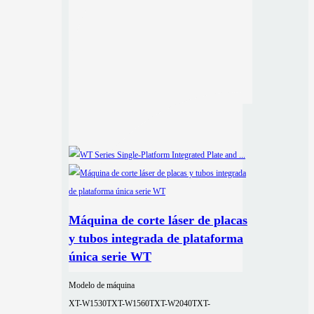
Máquina de corte láser de placas
y tubos integrada de plataforma
única serie WT
Modelo de máquina
XT-W1530T
XT-W1560T
XT-W2040T
XT-