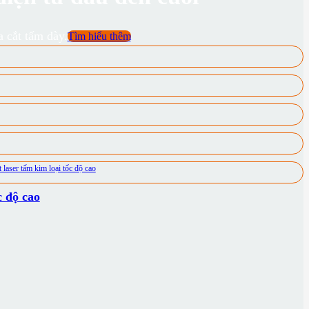
 cắt tấm dày.
Tìm hiểu thêm
 độ cao