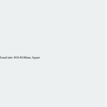
Round tube: Φ10-Φ240mm, Square