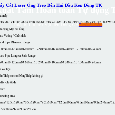
áy Cắt Laser Ống Treo Bên Hai Đầu Kẹp Dòng TK
xuất Tấm Hoàn toàn Tự động 
u máy
-TK90-6
XT-TK120-6
XT-TK160-6
XT-TK240-6
XT-TK160-9
XT-TK240-9
XT-TK160-12
XT-
Thiết bị Lưu trữ Vật liệu Dòng GA
Tìm hiểu thêm
h dạng Mặt cắt Ống
n / Vuông / Chữ nhật
nd Pipe Diameter Range
-90mm
10-120mm
10-160mm
10-240mm
10-160mm
10-240mm
10-160mm
10-240mm
are Pipe Longest Side Range
-90mm
10-120mm
10-160mm
10-240mm
10-160mm
10-240mm
10-160mm
10-240mm
i vật liệu
ôm
Thép carbon
Đồng
Thép không gỉ
dày cắt tối đa
0mm
cessing area
0mm*12.5m
120mm*6.5m
120mm*9.2m
160mm*12.5m
160mm*6.5m
160mm*9.2m
240mm*12
2.5m
90mm*6.5m
90mm*9.2m