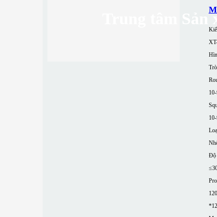
M
Trung tâm Sản 
Kiể
XT
Hìn
Trò
Rou
10
Squ
10
Loạ
Nh
Độ 
≤3
Pro
12
*1