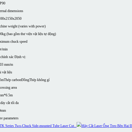
P90
ernal dimensions
100x2150x2050
hine weight (varies with power)
0kg (bao gồm thư viện vật liệu tự động)
ximum chuck speed
r/min
chính xác Định vị:
,03 mm/m
i vật liệu
ôm
Thép carbon
Đồng
Thép không gỉ
cessing area
mm*6.5m
dày cắt tối đa
0mm
e parameters