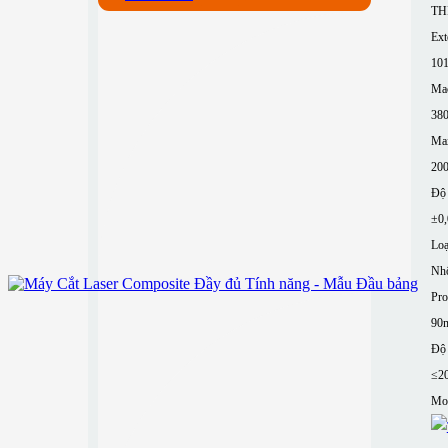
TH
Ext
10
Mac
380
Ma
200
Độ 
±0
Loạ
Nh
Pro
90
Độ 
≤2
Mor