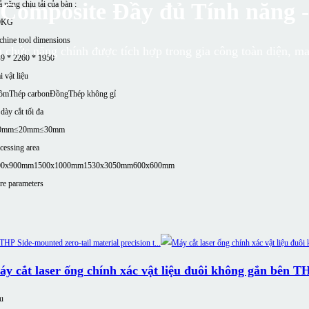
 Composite Đầy đủ Tính năng 
 năng chịu tải của bàn :
0KG
hine tool dimensions
 chức năng chính được tích hợp trong gia công toàn diện, man
9 * 2260 * 1950
i vật liệu
ôm
Thép carbon
Đồng
Thép không gỉ
dày cắt tối đa
0mm
≤20mm
≤30mm
cessing area
00x900mm
1500x1000mm
1530x3050mm
600x600mm
e parameters
y cắt laser ống chính xác vật liệu đuôi không gắn bên T
u