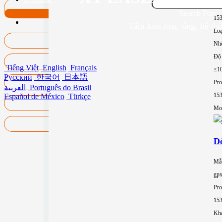
Pro
Search Post
15
Tấm kim loại, ống, hệ thố
Loạ
Nh
Độ 
Tiếng Việt
English
Français
≤1
Русский
한국어
日本語
Pro
العربية
Português do Brasil
15
Español de México
Türkçe
Mor
Dò
Mẫ
gp
Pro
15
Khả