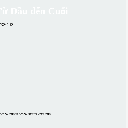
Từ Đầu đến Cuối
TK240-12
.5m
240mm*6.5m
240mm*9.2m
90mm