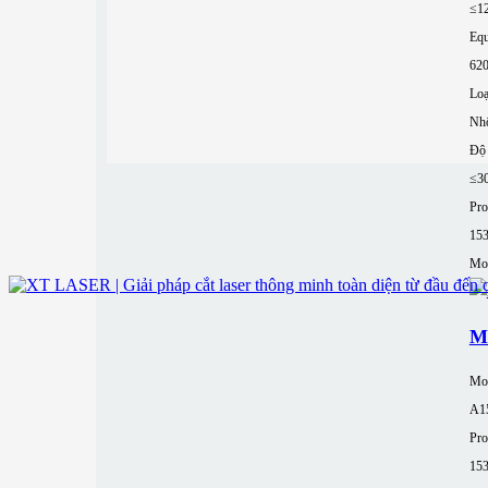
≤1
Equ
62
Loạ
Nh
Độ 
≤3
Pro
15
Mor
M
Mo
A1
Pro
15