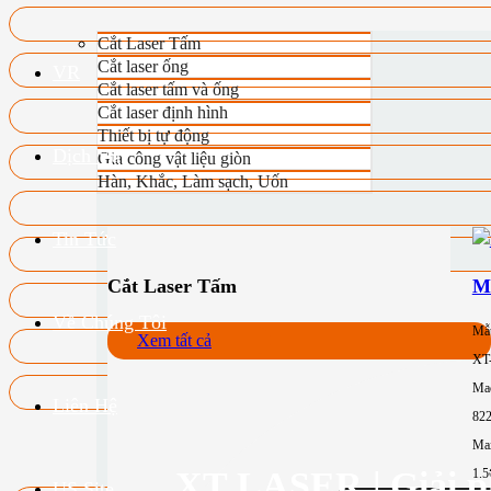
Cắt Laser Tấm
Cắt laser ống
VR
Cắt laser tấm và ống
Cắt laser định hình
Thiết bị tự động
Dịch Vụ
Gia công vật liệu giòn
Hàn, Khắc, Làm sạch, Uốn
Tin Tức
Cắt Laser Tấm
M
Về Chúng Tôi
Mẫ
Xem tất cả
XT
Mac
Liên Hệ
82
Max
XT LASER | Giải ph
1.
US.Site