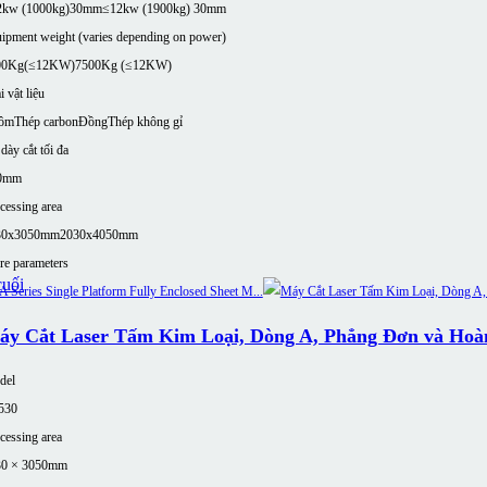
2kw (1000kg)30mm
≤12kw (1900kg) 30mm
ipment weight (varies depending on power)
00Kg(≤12KW)
7500Kg (≤12KW)
i vật liệu
ôm
Thép carbon
Đồng
Thép không gỉ
dày cắt tối đa
0mm
cessing area
30x3050mm
2030x4050mm
e parameters
áy Cắt Laser Tấm Kim Loại, Dòng A, Phẳng Đơn và Hoà
del
530
cessing area
30 × 3050mm