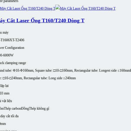
e parameters
áy Cắt Laser Ống T160/T240 Dòng T
u máy
-T1606
XT-T2406
er Configuration
00-6000W
ck clamping range
nd tube: Φ10-Φ160mm, Square tube: □10-□160mm, Rectangular tube: Longest side ≤160mm
e: □10-□240mm, Rectangular tube: Long side ≤240mm
lặp lại
,03 mm
i vật liệu
ôm
Thép carbon
Đồng
Thép không gỉ
dày cắt tối đa
0mm