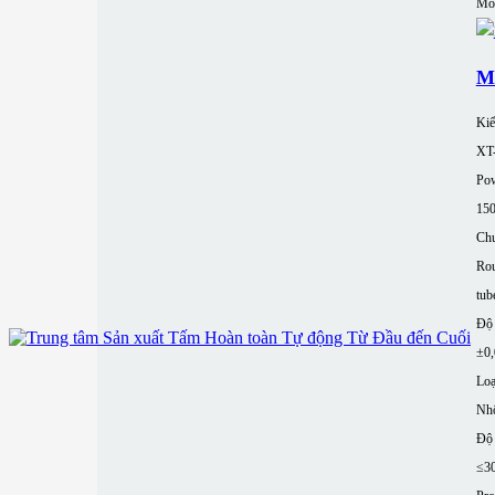
Mor
M
Kiể
XT
Pow
15
Chu
Rou
tub
Độ 
±0
Loạ
Nh
Độ 
≤3