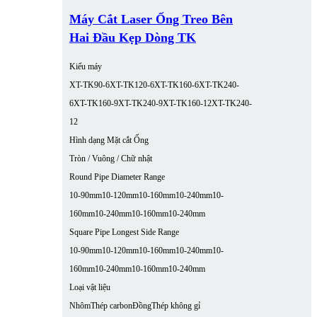
Máy Cắt Laser Ống Treo Bên
Hai Đầu Kẹp Dòng TK
Kiểu máy
XT-TK90-6
XT-TK120-6
XT-TK160-6
XT-TK240-
6
XT-TK160-9
XT-TK240-9
XT-TK160-12
XT-TK240-
12
Hình dạng Mặt cắt Ống
Tròn / Vuông / Chữ nhật
Round Pipe Diameter Range
10-90mm
10-120mm
10-160mm
10-240mm
10-
160mm
10-240mm
10-160mm
10-240mm
Square Pipe Longest Side Range
10-90mm
10-120mm
10-160mm
10-240mm
10-
160mm
10-240mm
10-160mm
10-240mm
Loại vật liệu
Nhôm
Thép carbon
Đồng
Thép không gỉ