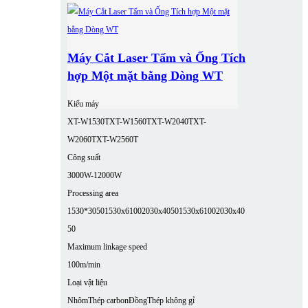
Máy Cắt Laser Tấm và Ống Tích
hợp Một mặt bằng Dòng WT
Kiểu máy
XT-W1530T
XT-W1560T
XT-W2040T
XT-
W2060T
XT-W2560T
Công suất
3000W-12000W
Processing area
1530*3050
1530x6100
2030x4050
1530x6100
2030x40
50
Maximum linkage speed
100m/min
Loại vật liệu
Nhôm
Thép carbon
Đồng
Thép không gỉ