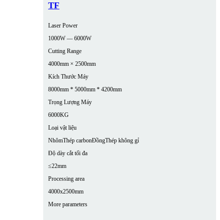
TF
Laser Power
1000W — 6000W
Cutting Range
4000mm × 2500mm
Kích Thước Máy
8000mm * 5000mm * 4200mm
Trọng Lượng Máy
6000KG
Loại vật liệu
Nhôm
Thép carbon
Đồng
Thép không gỉ
Độ dày cắt tối đa
≤22mm
Processing area
4000x2500mm
More parameters