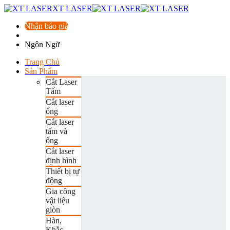
XT LASER
Nhận báo giá
Ngôn Ngữ
Trang Chủ
Sản Phẩm
Cắt Laser
Tấm
Cắt laser
ống
Cắt laser
tấm và
ống
Cắt laser
định hình
Thiết bị tự
động
Gia công
vật liệu
giòn
Hàn,
Khắc,