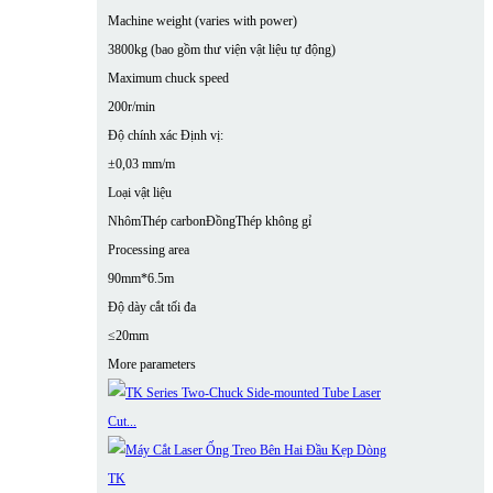
Machine weight (varies with power)
3800kg (bao gồm thư viện vật liệu tự động)
Maximum chuck speed
200r/min
Độ chính xác Định vị:
±0,03 mm/m
Loại vật liệu
Nhôm
Thép carbon
Đồng
Thép không gỉ
Processing area
90mm*6.5m
Độ dày cắt tối đa
≤20mm
More parameters