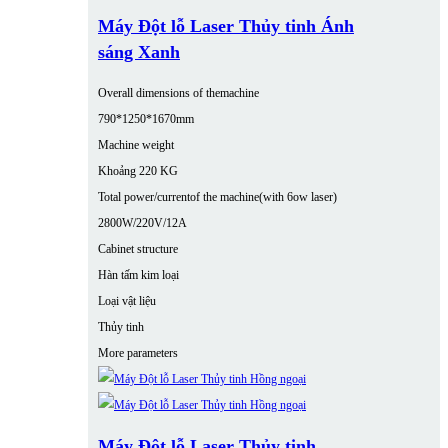
Máy Đột lỗ Laser Thủy tinh Ánh
sáng Xanh
Overall dimensions of themachine
790*1250*1670mm
Machine weight
Khoảng 220 KG
Total power/currentof the machine(with 6ow laser)
2800W/220V/12A
Cabinet structure
Hàn tấm kim loại
Loại vật liệu
Thủy tinh
More parameters
Máy Đột lỗ Laser Thủy tinh