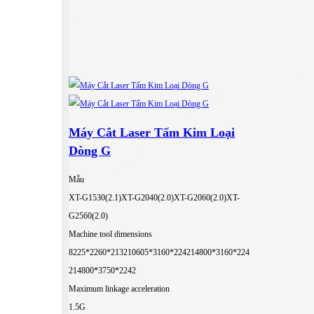
Máy Cắt Laser Tấm Kim Loại
Dòng G
Mẫu
XT-G1530(2.1)
XT-G2040(2.0)
XT-G2060(2.0)
XT-
G2560(2.0)
Machine tool dimensions
8225*2260*2132
10605*3160*2242
14800*3160*224
2
14800*3750*2242
Maximum linkage acceleration
1.5G