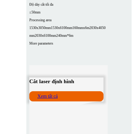
Độ dày cắt tối đa
≤50mm
Processing area
1530x3050mm
1530x6100mm
160mmx6m
2030x4050
mm
2030x6100mm
240mm*6m
More parameters
Cắt laser định hình
Xem tất cả