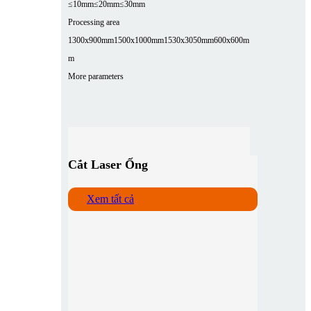
≤10mm
≤20mm
≤30mm
Processing area
1300x900mm
1500x1000mm
1530x3050mm
600x600m
m
More parameters
Cắt Laser Ống
Xem tất cả