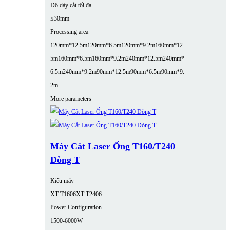
Độ dày cắt tối đa
≤30mm
Processing area
120mm*12.5m
120mm*6.5m
120mm*9.2m
160mm*12.
5m
160mm*6.5m
160mm*9.2m
240mm*12.5m
240mm*
6.5m
240mm*9.2m
90mm*12.5m
90mm*6.5m
90mm*9.
2m
More parameters
Máy Cắt Laser Ống T160/T240
Dòng T
Kiểu máy
XT-T1606
XT-T2406
Power Configuration
1500-6000W