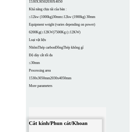
1530X3050
2030X4050
Khả năng chịu tải của bàn :
≤12kw (1000kg)30mm
≤12kw (1900kg) 30mm
Equipment weight (varies depending on power)
6200Kg(≤12KW)
7500Kg (≤12KW)
Loại vật liệu
Nhôm
Thép carbon
Đồng
Thép không gỉ
Độ dày cắt tối đa
≤30mm
Processing area
1530x3050mm
2030x4050mm
More parameters
Cắt kính/Phun cát/Khoan