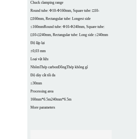
Chuck clamping range
Round tube: Φ10-Φ160mm, Square tube: □10-
□160mm, Rectangular tube: Longest side
≤160mm
Round tube: Φ10-Φ240mm, Square tube:
□10-□240mm, Rectangular tube: Long side ≤240mm
Độ lặp lại
±0,03 mm
Loại vật liệu
Nhôm
Thép carbon
Đồng
Thép không gỉ
Độ dày cắt tối đa
≤30mm
Processing area
160mm*6.5m
240mm*6.5m
More parameters