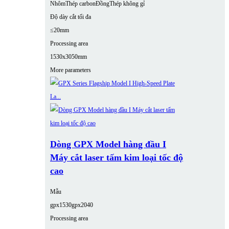
Nhôm
Thép carbon
Đồng
Thép không gỉ
Độ dày cắt tối đa
≤20mm
Processing area
1530x3050mm
More parameters
Dòng GPX Model hàng đầu I
Máy cắt laser tấm kim loại tốc độ
cao
Mẫu
gpx1530
gpx2040
Processing area