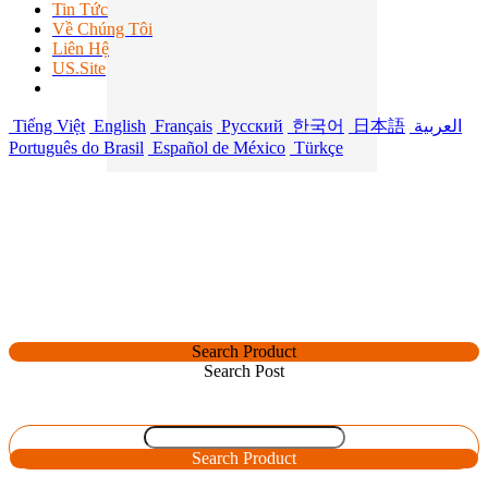
Tin Tức
Về Chúng Tôi
Liên Hệ
US.Site
Tiếng Việt
English
Français
Русский
한국어
日本語
العربية
Português do Brasil
Español de México
Türkçe
Search Product
Search Post
Search Product