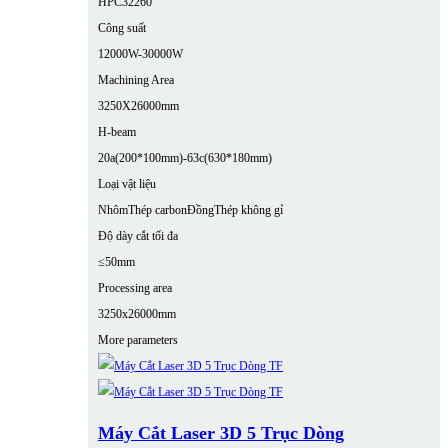
HPC32260
Công suất
12000W-30000W
Machining Area
3250X26000mm
H-beam
20a(200*100mm)-63c(630*180mm)
Loại vật liệu
Nhôm
Thép carbon
Đồng
Thép không gỉ
Độ dày cắt tối đa
≤50mm
Processing area
3250x26000mm
More parameters
Máy Cắt Laser 3D 5 Trục Dòng