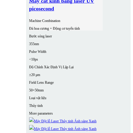
Máy cắt kính bằng laser UV
picosecond
Machine Combination
Đá hoa cương + Động cơ tuyến tính
Bước sóng laser
355nm
Pulse Width
<10ps
Độ Chính Xác Định Vị Lặp Lại
±20 μm
Field Lens Range
50×50mm
Loại vật liệu
Thủy tinh
More parameters