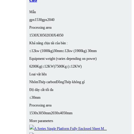
Mẫu
gpx1530
gpx2040
Processing area
1530X3050
2030X4050
Khả năng chịu tải của bàn :
≤12kw (1000kg)30mm
≤12kw (1900kg) 30mm
Equipment weight (varies depending on power)
6200Kg(≤12KW)
7500Kg (≤12KW)
Loại vật liệu
Nhôm
Thép carbon
Đồng
Thép không gỉ
Độ dày cắt tối đa
≤30mm
Processing area
1530x3050mm
2030x4050mm
More parameters