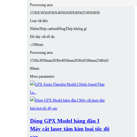
Processing area
1530X3050
2030X4050
2030X6050
2530X6050
Loại vật liệu
Nhôm
Thép carbon
Đồng
Thép không gỉ
Độ dày cắt tối đa
≤100mm
Processing area
1530x3050mm
2030x4050mm
2030x6100mm
2540x61
00mm
More parameters
Dòng GPX Model hàng đầu I
Máy cắt laser tấm kim loại tốc độ
cao