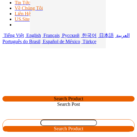
Tin Tức
Về Chúng Tôi
Liên Hệ
US.Site
Tiếng Việt
English
Français
Русский
한국어
日本語
العربية
Português do Brasil
Español de México
Türkçe
Search Product
Search Post
Search Product