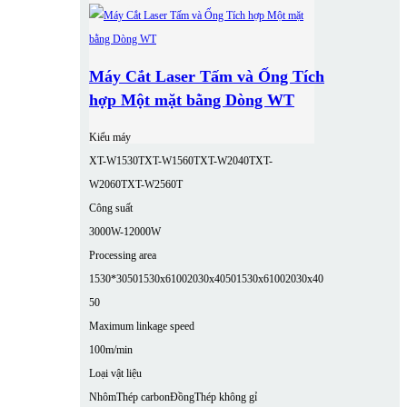
Máy Cắt Laser Tấm và Ống Tích
hợp Một mặt bằng Dòng WT
Kiểu máy
XT-W1530T
XT-W1560T
XT-W2040T
XT-
W2060T
XT-W2560T
Công suất
3000W-12000W
Processing area
1530*3050
1530x6100
2030x4050
1530x6100
2030x40
50
Maximum linkage speed
100m/min
Loại vật liệu
Nhôm
Thép carbon
Đồng
Thép không gỉ