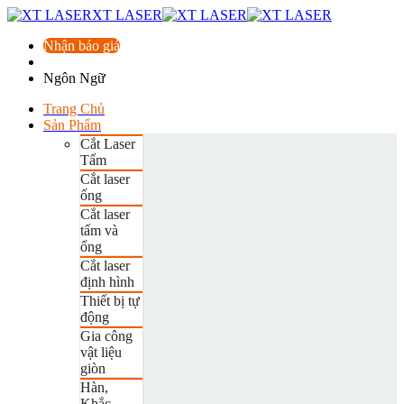
XT LASER
Nhận báo giá
Ngôn Ngữ
Trang Chủ
Sản Phẩm
Cắt Laser
Tấm
Cắt laser
ống
Cắt laser
tấm và
ống
Cắt laser
định hình
Thiết bị tự
động
Gia công
vật liệu
giòn
Hàn,
Khắc,