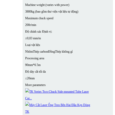
Machine weight (varies with power)
3800kg (bao gồm thư viện vật liệu tự động)
Maximum chuck speed
200r/min
Độ chính xác Định vị:
±0,03 mm/m
Loại vật liệu
Nhôm
Thép carbon
Đồng
Thép không gỉ
Processing area
90mm*6.5m
Độ dày cắt tối đa
≤20mm
More parameters