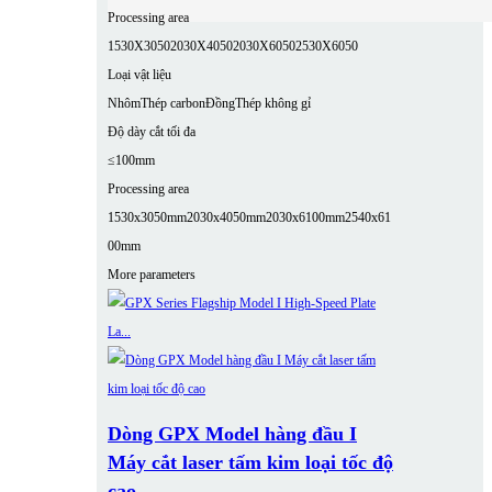
Processing area
1530X3050
2030X4050
2030X6050
2530X6050
Loại vật liệu
Nhôm
Thép carbon
Đồng
Thép không gỉ
Độ dày cắt tối đa
≤100mm
Processing area
1530x3050mm
2030x4050mm
2030x6100mm
2540x61
00mm
More parameters
Dòng GPX Model hàng đầu I
Máy cắt laser tấm kim loại tốc độ
cao