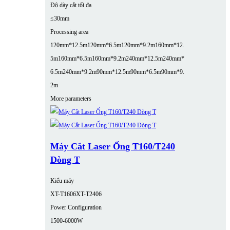
Độ dày cắt tối đa
≤30mm
Processing area
120mm*12.5m
120mm*6.5m
120mm*9.2m
160mm*12.
5m
160mm*6.5m
160mm*9.2m
240mm*12.5m
240mm*
6.5m
240mm*9.2m
90mm*12.5m
90mm*6.5m
90mm*9.
2m
More parameters
Máy Cắt Laser Ống T160/T240
Dòng T
Kiểu máy
XT-T1606
XT-T2406
Power Configuration
1500-6000W