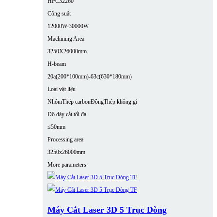
HPC32260
Công suất
12000W-30000W
Machining Area
3250X26000mm
H-beam
20a(200*100mm)-63c(630*180mm)
Loại vật liệu
Nhôm
Thép carbon
Đồng
Thép không gỉ
Độ dày cắt tối đa
≤50mm
Processing area
3250x26000mm
More parameters
Máy Cắt Laser 3D 5 Trục Dòng