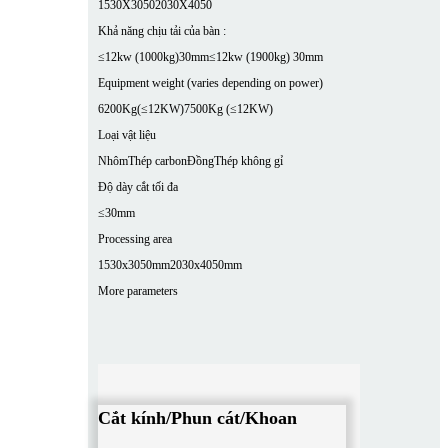
1530X3050
2030X4050
Khả năng chịu tải của bàn :
≤12kw (1000kg)30mm
≤12kw (1900kg) 30mm
Equipment weight (varies depending on power)
6200Kg(≤12KW)
7500Kg (≤12KW)
Loại vật liệu
Nhôm
Thép carbon
Đồng
Thép không gỉ
Độ dày cắt tối đa
≤30mm
Processing area
1530x3050mm
2030x4050mm
More parameters
Cắt kính/Phun cát/Khoan