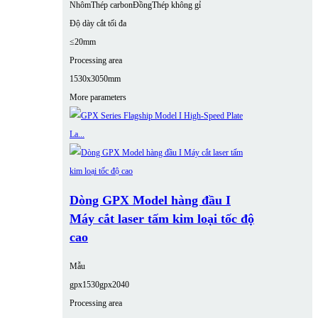
Nhôm
Thép carbon
Đồng
Thép không gỉ
Độ dày cắt tối đa
≤20mm
Processing area
1530x3050mm
More parameters
Dòng GPX Model hàng đầu I
Máy cắt laser tấm kim loại tốc độ
cao
Mẫu
gpx1530
gpx2040
Processing area