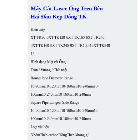
Máy Cắt Laser Ống Treo Bên
Hai Đầu Kẹp Dòng TK
Kiểu máy
XT-TK90-6
XT-TK120-6
XT-TK160-6
XT-TK240-
6
XT-TK160-9
XT-TK240-9
XT-TK160-12
XT-TK240-
12
Hình dạng Mặt cắt Ống
Tròn / Vuông / Chữ nhật
Round Pipe Diameter Range
10-90mm
10-120mm
10-160mm
10-240mm
10-
160mm
10-240mm
10-160mm
10-240mm
Square Pipe Longest Side Range
10-90mm
10-120mm
10-160mm
10-240mm
10-
160mm
10-240mm
10-160mm
10-240mm
Loại vật liệu
Nhôm
Thép carbon
Đồng
Thép không gỉ