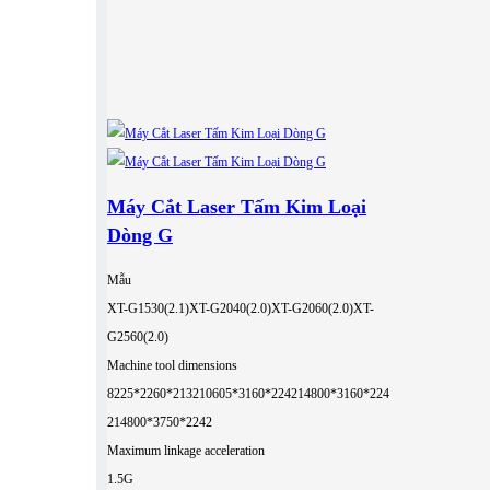
Máy Cắt Laser Tấm Kim Loại
Dòng G
Mẫu
XT-G1530(2.1)
XT-G2040(2.0)
XT-G2060(2.0)
XT-
G2560(2.0)
Machine tool dimensions
8225*2260*2132
10605*3160*2242
14800*3160*224
2
14800*3750*2242
Maximum linkage acceleration
1.5G