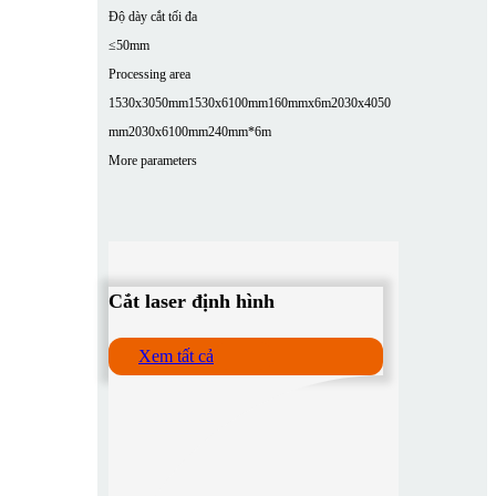
Độ dày cắt tối đa
≤50mm
Processing area
1530x3050mm
1530x6100mm
160mmx6m
2030x4050
mm
2030x6100mm
240mm*6m
More parameters
Cắt laser định hình
Xem tất cả