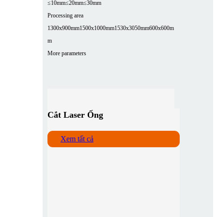
≤10mm
≤20mm
≤30mm
Processing area
1300x900mm
1500x1000mm
1530x3050mm
600x600m
m
More parameters
Cắt Laser Ống
Xem tất cả