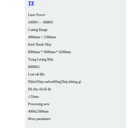
TF
Laser Power
1000W — 6000W
Cutting Range
4000mm × 2500mm
Kích Thước Máy
8000mm * 5000mm * 4200mm
Trọng Lượng Máy
6000KG
Loại vật liệu
Nhôm
Thép carbon
Đồng
Thép không gỉ
Độ dày cắt tối đa
≤22mm
Processing area
4000x2500mm
More parameters