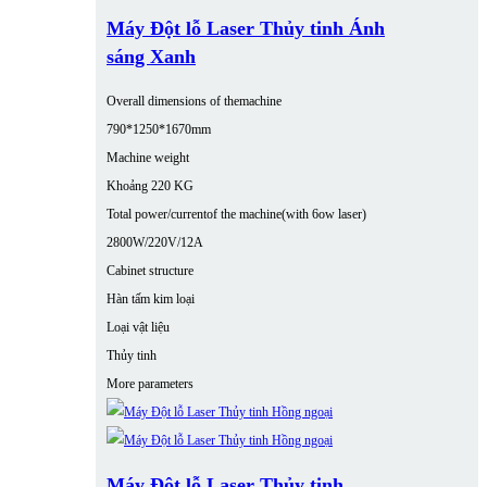
Máy Đột lỗ Laser Thủy tinh Ánh
sáng Xanh
Overall dimensions of themachine
790*1250*1670mm
Machine weight
Khoảng 220 KG
Total power/currentof the machine(with 6ow laser)
2800W/220V/12A
Cabinet structure
Hàn tấm kim loại
Loại vật liệu
Thủy tinh
More parameters
Máy Đột lỗ Laser Thủy tinh