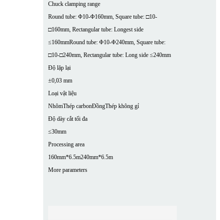
Chuck clamping range
Round tube: Φ10-Φ160mm, Square tube: □10-
□160mm, Rectangular tube: Longest side
≤160mm
Round tube: Φ10-Φ240mm, Square tube:
□10-□240mm, Rectangular tube: Long side ≤240mm
Độ lặp lại
±0,03 mm
Loại vật liệu
Nhôm
Thép carbon
Đồng
Thép không gỉ
Độ dày cắt tối đa
≤30mm
Processing area
160mm*6.5m
240mm*6.5m
More parameters