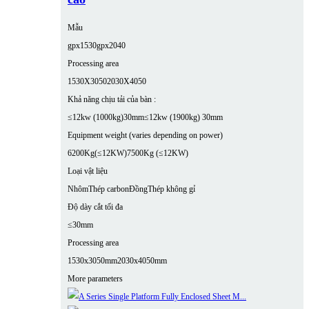
Mẫu
gpx1530
gpx2040
Processing area
1530X3050
2030X4050
Khả năng chịu tải của bàn :
≤12kw (1000kg)30mm
≤12kw (1900kg) 30mm
Equipment weight (varies depending on power)
6200Kg(≤12KW)
7500Kg (≤12KW)
Loại vật liệu
Nhôm
Thép carbon
Đồng
Thép không gỉ
Độ dày cắt tối đa
≤30mm
Processing area
1530x3050mm
2030x4050mm
More parameters