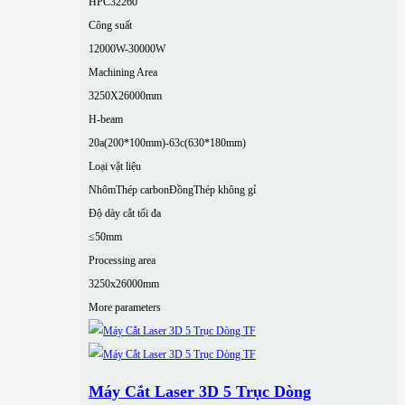
HPC32260
Công suất
12000W-30000W
Machining Area
3250X26000mm
H-beam
20a(200*100mm)-63c(630*180mm)
Loại vật liệu
Nhôm
Thép carbon
Đồng
Thép không gỉ
Độ dày cắt tối đa
≤50mm
Processing area
3250x26000mm
More parameters
Máy Cắt Laser 3D 5 Trục Dòng