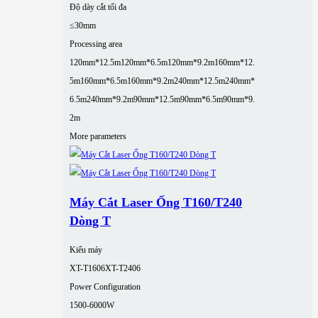
Độ dày cắt tối đa
≤30mm
Processing area
120mm*12.5m
120mm*6.5m
120mm*9.2m
160mm*12.
5m
160mm*6.5m
160mm*9.2m
240mm*12.5m
240mm*
6.5m
240mm*9.2m
90mm*12.5m
90mm*6.5m
90mm*9.
2m
More parameters
Máy Cắt Laser Ống T160/T240
Dòng T
Kiểu máy
XT-T1606
XT-T2406
Power Configuration
1500-6000W