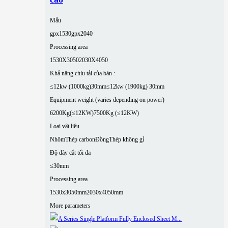
Mẫu
gpx1530
gpx2040
Processing area
1530X3050
2030X4050
Khả năng chịu tải của bàn :
≤12kw (1000kg)30mm
≤12kw (1900kg) 30mm
Equipment weight (varies depending on power)
6200Kg(≤12KW)
7500Kg (≤12KW)
Loại vật liệu
Nhôm
Thép carbon
Đồng
Thép không gỉ
Độ dày cắt tối đa
≤30mm
Processing area
1530x3050mm
2030x4050mm
More parameters