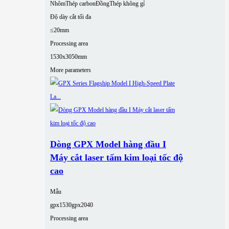
Nhôm
Thép carbon
Đồng
Thép không gỉ
Độ dày cắt tối đa
≤20mm
Processing area
1530x3050mm
More parameters
Dòng GPX Model hàng đầu I
Máy cắt laser tấm kim loại tốc độ
cao
Mẫu
gpx1530
gpx2040
Processing area