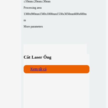
≤10mm
≤20mm
≤30mm
Processing area
1300x900mm
1500x1000mm
1530x3050mm
600x600m
m
More parameters
Cắt Laser Ống
Xem tất cả