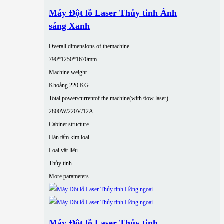
Máy Đột lỗ Laser Thủy tinh Ánh
sáng Xanh
Overall dimensions of themachine
790*1250*1670mm
Machine weight
Khoảng 220 KG
Total power/currentof the machine(with 6ow laser)
2800W/220V/12A
Cabinet structure
Hàn tấm kim loại
Loại vật liệu
Thủy tinh
More parameters
Máy Đột lỗ Laser Thủy tinh