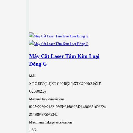
Máy Cắt Laser Tấm Kim Loại
Dòng G
Mẫu
XT-G1530(2.1)
XT-G2040(2.0)
XT-G2060(2.0)
XT-
G2560(2.0)
Machine tool dimensions
8225*2260*2132
10605*3160*2242
14800*3160*224
2
14800*3750*2242
Maximum linkage acceleration
1.5G