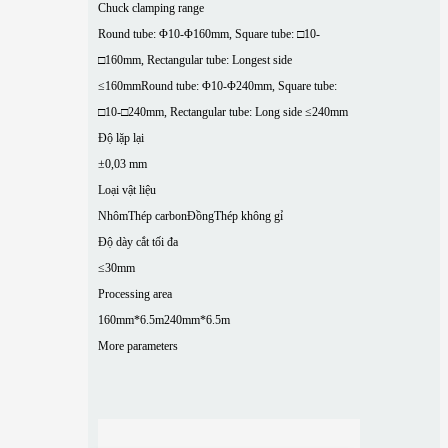
Chuck clamping range
Round tube: Φ10-Φ160mm, Square tube: □10-
□160mm, Rectangular tube: Longest side
≤160mm
Round tube: Φ10-Φ240mm, Square tube:
□10-□240mm, Rectangular tube: Long side ≤240mm
Độ lặp lại
±0,03 mm
Loại vật liệu
Nhôm
Thép carbon
Đồng
Thép không gỉ
Độ dày cắt tối đa
≤30mm
Processing area
160mm*6.5m
240mm*6.5m
More parameters