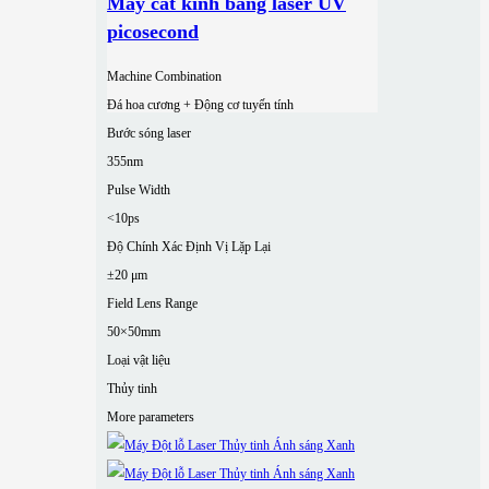
Máy cắt kính bằng laser UV
picosecond
Machine Combination
Đá hoa cương + Động cơ tuyến tính
Bước sóng laser
355nm
Pulse Width
<10ps
Độ Chính Xác Định Vị Lặp Lại
±20 μm
Field Lens Range
50×50mm
Loại vật liệu
Thủy tinh
More parameters