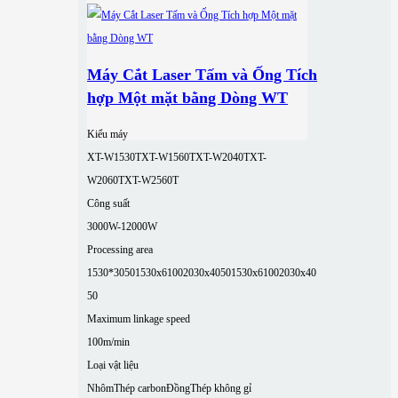
Máy Cắt Laser Tấm và Ống Tích
hợp Một mặt bằng Dòng WT
Kiểu máy
XT-W1530T
XT-W1560T
XT-W2040T
XT-
W2060T
XT-W2560T
Công suất
3000W-12000W
Processing area
1530*3050
1530x6100
2030x4050
1530x6100
2030x40
50
Maximum linkage speed
100m/min
Loại vật liệu
Nhôm
Thép carbon
Đồng
Thép không gỉ