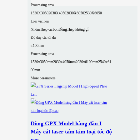
Processing area
1530X3050
2030X4050
2030X6050
2530X6050
Loại vật liệu
Nhôm
Thép carbon
Đồng
Thép không gỉ
Độ dày cắt tối đa
≤100mm
Processing area
1530x3050mm
2030x4050mm
2030x6100mm
2540x61
00mm
More parameters
Dòng GPX Model hàng đầu I
Máy cắt laser tấm kim loại tốc độ
cao