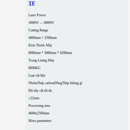
TF
Laser Power
1000W — 6000W
Cutting Range
4000mm × 2500mm
Kích Thước Máy
8000mm * 5000mm * 4200mm
Trọng Lượng Máy
6000KG
Loại vật liệu
Nhôm
Thép carbon
Đồng
Thép không gỉ
Độ dày cắt tối đa
≤22mm
Processing area
4000x2500mm
More parameters