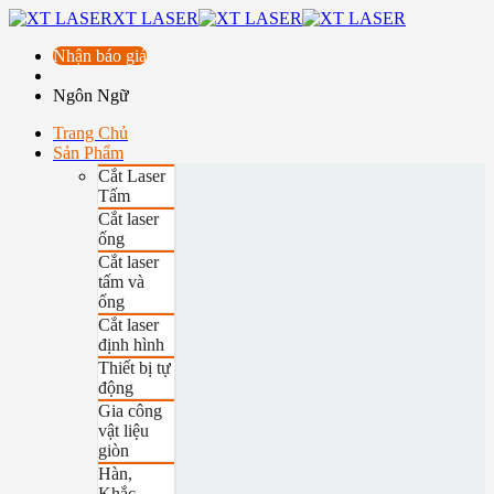
XT LASER
Nhận báo giá
Ngôn Ngữ
Trang Chủ
Sản Phẩm
Cắt Laser
Tấm
Cắt laser
ống
Cắt laser
tấm và
ống
Cắt laser
định hình
Thiết bị tự
động
Gia công
vật liệu
giòn
Hàn,
Khắc,