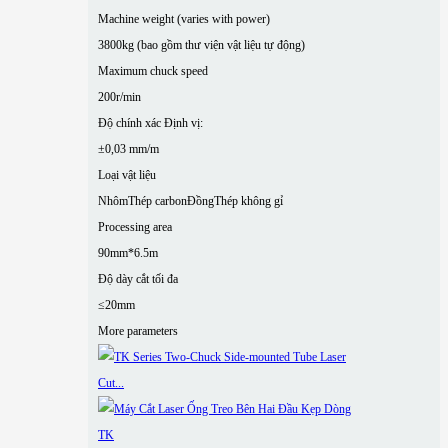
Machine weight (varies with power)
3800kg (bao gồm thư viện vật liệu tự động)
Maximum chuck speed
200r/min
Độ chính xác Định vị:
±0,03 mm/m
Loại vật liệu
Nhôm
Thép carbon
Đồng
Thép không gỉ
Processing area
90mm*6.5m
Độ dày cắt tối đa
≤20mm
More parameters