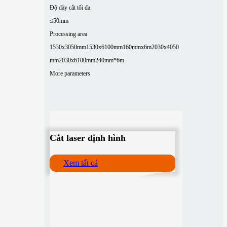
Độ dày cắt tối đa
≤50mm
Processing area
1530x3050mm
1530x6100mm
160mmx6m
2030x4050
mm
2030x6100mm
240mm*6m
More parameters
Cắt laser định hình
Xem tất cả