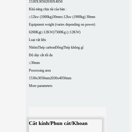
1530X3050
2030X4050
Khả năng chịu tải của bàn :
≤12kw (1000kg)30mm
≤12kw (1900kg) 30mm
Equipment weight (varies depending on power)
6200Kg(≤12KW)
7500Kg (≤12KW)
Loại vật liệu
Nhôm
Thép carbon
Đồng
Thép không gỉ
Độ dày cắt tối đa
≤30mm
Processing area
1530x3050mm
2030x4050mm
More parameters
Cắt kính/Phun cát/Khoan