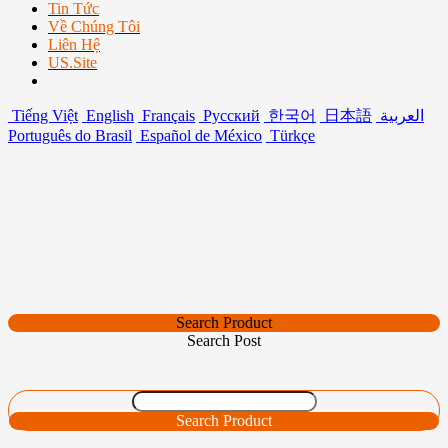
Tin Tức
Về Chúng Tôi
Liên Hệ
US.Site
Tiếng Việt
English
Français
Русский
한국어
日本語
العربية
Português do Brasil
Español de México
Türkçe
Search Product
Search Post
Search Product