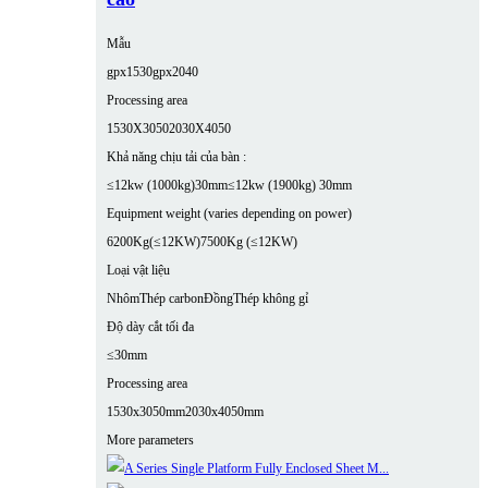
Mẫu
gpx1530
gpx2040
Processing area
1530X3050
2030X4050
Khả năng chịu tải của bàn :
≤12kw (1000kg)30mm
≤12kw (1900kg) 30mm
Equipment weight (varies depending on power)
6200Kg(≤12KW)
7500Kg (≤12KW)
Loại vật liệu
Nhôm
Thép carbon
Đồng
Thép không gỉ
Độ dày cắt tối đa
≤30mm
Processing area
1530x3050mm
2030x4050mm
More parameters