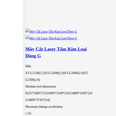
Máy Cắt Laser Tấm Kim Loại
Dòng G
Mẫu
XT-G1530(2.1)
XT-G2040(2.0)
XT-G2060(2.0)
XT-
G2560(2.0)
Machine tool dimensions
8225*2260*2132
10605*3160*2242
14800*3160*224
2
14800*3750*2242
Maximum linkage acceleration
1.5G