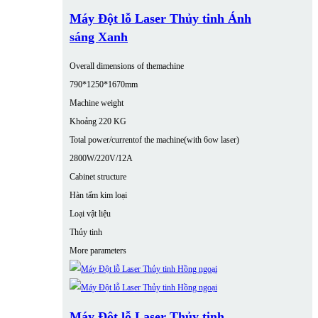
Máy Đột lỗ Laser Thủy tinh Ánh
sáng Xanh
Overall dimensions of themachine
790*1250*1670mm
Machine weight
Khoảng 220 KG
Total power/currentof the machine(with 6ow laser)
2800W/220V/12A
Cabinet structure
Hàn tấm kim loại
Loại vật liệu
Thủy tinh
More parameters
Máy Đột lỗ Laser Thủy tinh