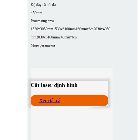
Độ dày cắt tối đa
≤50mm
Processing area
1530x3050mm
1530x6100mm
160mmx6m
2030x4050
mm
2030x6100mm
240mm*6m
More parameters
Cắt laser định hình
Xem tất cả