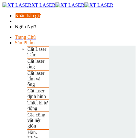
XT LASER
Nhận báo giá
Ngôn Ngữ
Trang Chủ
Sản Phẩm
Cắt Laser
Tấm
Cắt laser
ống
Cắt laser
tấm và
ống
Cắt laser
định hình
Thiết bị tự
động
Gia công
vật liệu
giòn
Hàn,
Khắc,