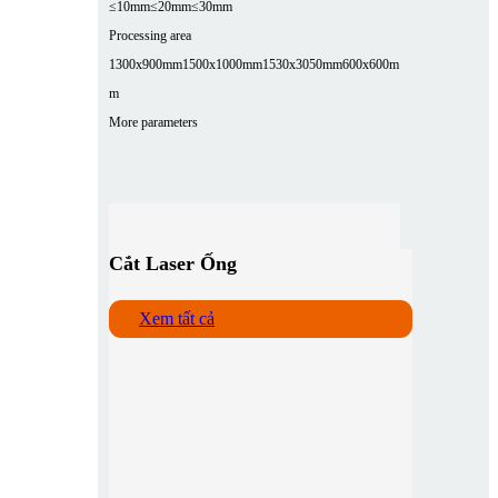
≤10mm
≤20mm
≤30mm
Processing area
1300x900mm
1500x1000mm
1530x3050mm
600x600m
m
More parameters
Cắt Laser Ống
Xem tất cả