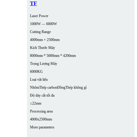
TF
Laser Power
1000W — 6000W
Cutting Range
4000mm × 2500mm
Kích Thước Máy
8000mm * 5000mm * 4200mm
Trọng Lượng Máy
6000KG
Loại vật liệu
Nhôm
Thép carbon
Đồng
Thép không gỉ
Độ dày cắt tối đa
≤22mm
Processing area
4000x2500mm
More parameters