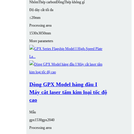
Nhôm
Thép carbon
Đồng
Thép không gỉ
Độ dày cắt tối đa
≤20mm
Processing area
1530x3050mm
More parameters
Dòng GPX Model hàng đầu I
Máy cắt laser tấm kim loại tốc độ
cao
Mẫu
gpx1530
gpx2040
Processing area