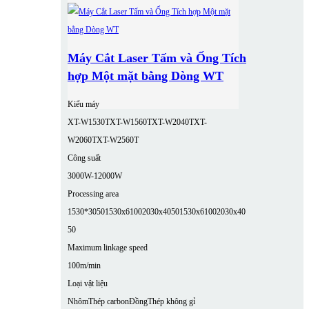
Máy Cắt Laser Tấm và Ống Tích
hợp Một mặt bằng Dòng WT
Kiểu máy
XT-W1530T
XT-W1560T
XT-W2040T
XT-
W2060T
XT-W2560T
Công suất
3000W-12000W
Processing area
1530*3050
1530x6100
2030x4050
1530x6100
2030x40
50
Maximum linkage speed
100m/min
Loại vật liệu
Nhôm
Thép carbon
Đồng
Thép không gỉ