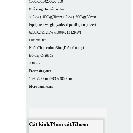
1530X3050
2030X4050
Khả năng chịu tải của bàn :
≤12kw (1000kg)30mm
≤12kw (1900kg) 30mm
Equipment weight (varies depending on power)
6200Kg(≤12KW)
7500Kg (≤12KW)
Loại vật liệu
Nhôm
Thép carbon
Đồng
Thép không gỉ
Độ dày cắt tối đa
≤30mm
Processing area
1530x3050mm
2030x4050mm
More parameters
Cắt kính/Phun cát/Khoan