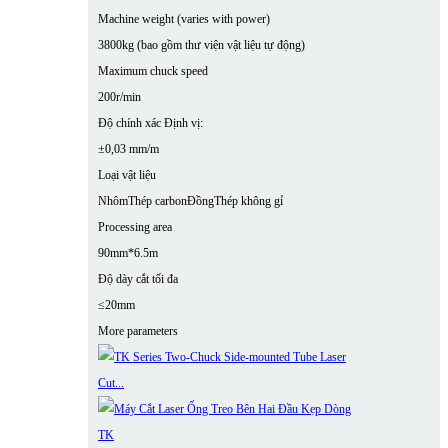
Machine weight (varies with power)
3800kg (bao gồm thư viện vật liệu tự động)
Maximum chuck speed
200r/min
Độ chính xác Định vị:
±0,03 mm/m
Loại vật liệu
Nhôm
Thép carbon
Đồng
Thép không gỉ
Processing area
90mm*6.5m
Độ dày cắt tối đa
≤20mm
More parameters