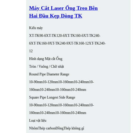
Máy Cắt Laser Ống Treo Bên
Hai Đầu Kẹp Dòng TK
Kiểu máy
XT-TK90-6
XT-TK120-6
XT-TK160-6
XT-TK240-
6
XT-TK160-9
XT-TK240-9
XT-TK160-12
XT-TK240-
12
Hình dạng Mặt cắt Ống
Tròn / Vuông / Chữ nhật
Round Pipe Diameter Range
10-90mm
10-120mm
10-160mm
10-240mm
10-
160mm
10-240mm
10-160mm
10-240mm
Square Pipe Longest Side Range
10-90mm
10-120mm
10-160mm
10-240mm
10-
160mm
10-240mm
10-160mm
10-240mm
Loại vật liệu
Nhôm
Thép carbon
Đồng
Thép không gỉ