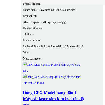
Processing area
1530X3050
2030X4050
2030X6050
2530X6050
Loại vật liệu
Nhôm
Thép carbon
Đồng
Thép không gỉ
Độ dày cắt tối đa
≤100mm
Processing area
1530x3050mm
2030x4050mm
2030x6100mm
2540x61
00mm
More parameters
Dòng GPX Model hàng đầu I
Máy cắt laser tấm kim loại tốc độ
cao