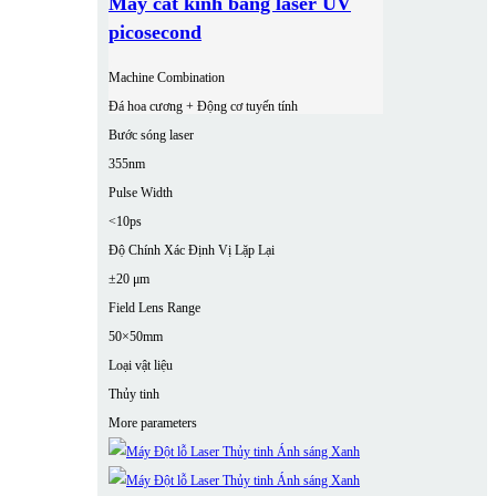
Máy cắt kính bằng laser UV
picosecond
Machine Combination
Đá hoa cương + Động cơ tuyến tính
Bước sóng laser
355nm
Pulse Width
<10ps
Độ Chính Xác Định Vị Lặp Lại
±20 μm
Field Lens Range
50×50mm
Loại vật liệu
Thủy tinh
More parameters