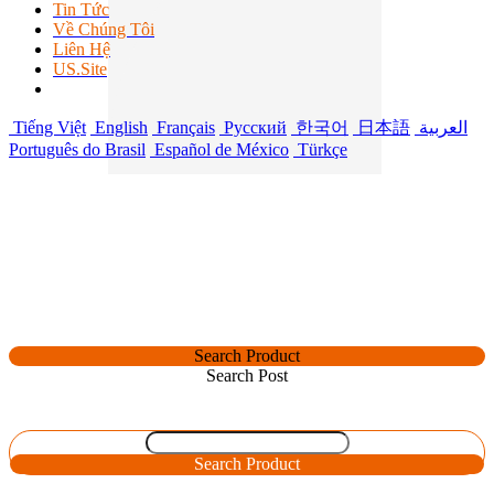
Tin Tức
Về Chúng Tôi
Liên Hệ
US.Site
Tiếng Việt
English
Français
Русский
한국어
日本語
العربية
Português do Brasil
Español de México
Türkçe
Search Product
Search Post
Search Product