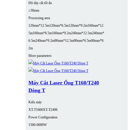
Độ dày cắt tối đa
≤30mm
Processing area
120mm*12.5m
120mm*6.5m
120mm*9.2m
160mm*12.
5m
160mm*6.5m
160mm*9.2m
240mm*12.5m
240mm*
6.5m
240mm*9.2m
90mm*12.5m
90mm*6.5m
90mm*9.
2m
More parameters
Máy Cắt Laser Ống T160/T240
Dòng T
Kiểu máy
XT-T1606
XT-T2406
Power Configuration
1500-6000W