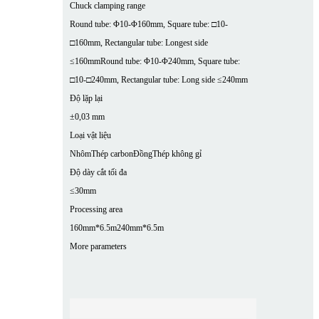
Chuck clamping range
Round tube: Φ10-Φ160mm, Square tube: □10-
□160mm, Rectangular tube: Longest side
≤160mm
Round tube: Φ10-Φ240mm, Square tube:
□10-□240mm, Rectangular tube: Long side ≤240mm
Độ lặp lại
±0,03 mm
Loại vật liệu
Nhôm
Thép carbon
Đồng
Thép không gỉ
Độ dày cắt tối đa
≤30mm
Processing area
160mm*6.5m
240mm*6.5m
More parameters