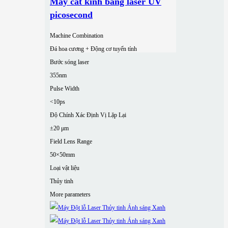
Máy cắt kính bằng laser UV
picosecond
Machine Combination
Đá hoa cương + Động cơ tuyến tính
Bước sóng laser
355nm
Pulse Width
<10ps
Độ Chính Xác Định Vị Lặp Lại
±20 μm
Field Lens Range
50×50mm
Loại vật liệu
Thủy tinh
More parameters