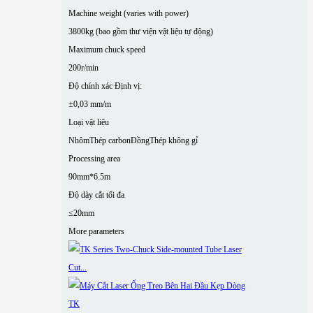
Machine weight (varies with power)
3800kg (bao gồm thư viện vật liệu tự động)
Maximum chuck speed
200r/min
Độ chính xác Định vị:
±0,03 mm/m
Loại vật liệu
Nhôm
Thép carbon
Đồng
Thép không gỉ
Processing area
90mm*6.5m
Độ dày cắt tối đa
≤20mm
More parameters