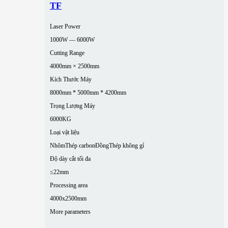
TF
Laser Power
1000W — 6000W
Cutting Range
4000mm × 2500mm
Kích Thước Máy
8000mm * 5000mm * 4200mm
Trọng Lượng Máy
6000KG
Loại vật liệu
Nhôm
Thép carbon
Đồng
Thép không gỉ
Độ dày cắt tối đa
≤22mm
Processing area
4000x2500mm
More parameters