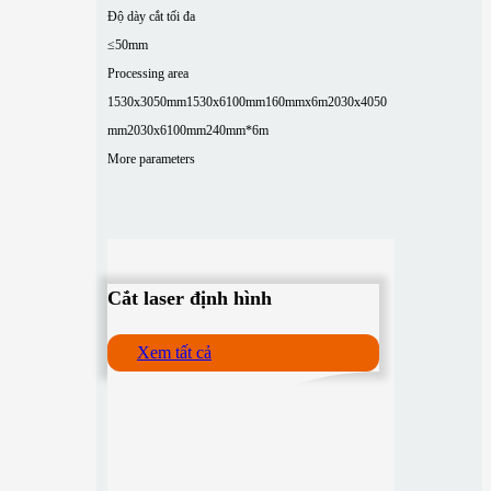
Độ dày cắt tối đa
≤50mm
Processing area
1530x3050mm
1530x6100mm
160mmx6m
2030x4050
mm
2030x6100mm
240mm*6m
More parameters
Cắt laser định hình
Xem tất cả