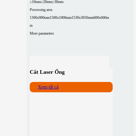
≤10mm
≤20mm
≤30mm
Processing area
1300x900mm
1500x1000mm
1530x3050mm
600x600m
m
More parameters
Cắt Laser Ống
Xem tất cả