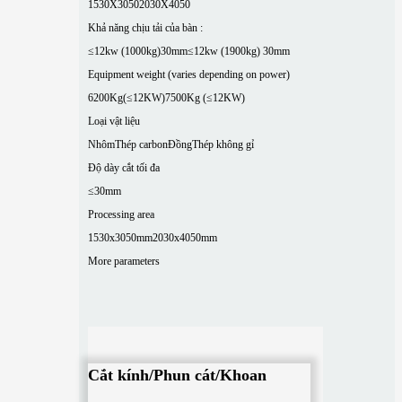
1530X3050
2030X4050
Khả năng chịu tải của bàn :
≤12kw (1000kg)30mm
≤12kw (1900kg) 30mm
Equipment weight (varies depending on power)
6200Kg(≤12KW)
7500Kg (≤12KW)
Loại vật liệu
Nhôm
Thép carbon
Đồng
Thép không gỉ
Độ dày cắt tối đa
≤30mm
Processing area
1530x3050mm
2030x4050mm
More parameters
Cắt kính/Phun cát/Khoan