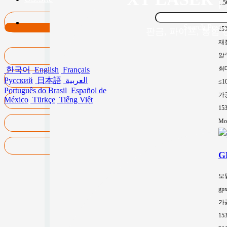
1.
가
Search Post
15
판금, 파이프, 통합
재
알
최
한국어
English
Français
Русский
日本語
العربية
≤1
Português do Brasil
Español de
가
México
Türkçe
Tiếng Việt
15
Mor
G
모
gp
가
15