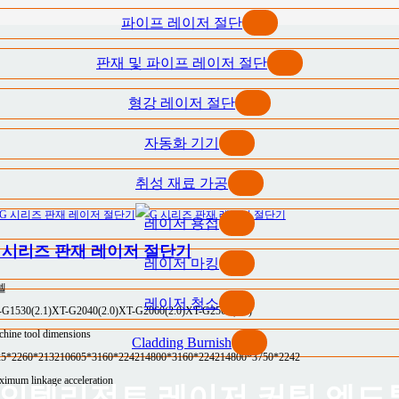
파이프 레이저 절단
판재 및 파이프 레이저 절단
형강 레이저 절단
자동화 기기
취성 재료 가공
레이저 용접
 시리즈 판재 레이저 절단기
레이저 마킹
델
레이저 청소
-G1530(2.1)
XT-G2040(2.0)
XT-G2060(2.0)
XT-G2560(2.0)
hine tool dimensions
Cladding Burnish
25*2260*2132
10605*3160*2242
14800*3160*2242
14800*3750*2242
imum linkage acceleration
R | 인텔리전트 레이저 커팅 엔