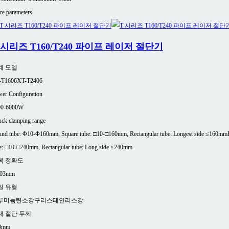
e parameters
 시리즈 T160/T240 파이프 레이저 절단기
계 모델
-T1606
XT-T2406
er Configuration
00-6000W
ck clamping range
nd tube: Φ10-Φ160mm, Square tube: □10-□160mm, Rectangular tube: Longest side ≤160mm
e: □10-□240mm, Rectangular tube: Long side ≤240mm
복 정확도
.03mm
질 유형
루미늄
탄소강
구리
스테인리스강
대 절단 두께
0mm