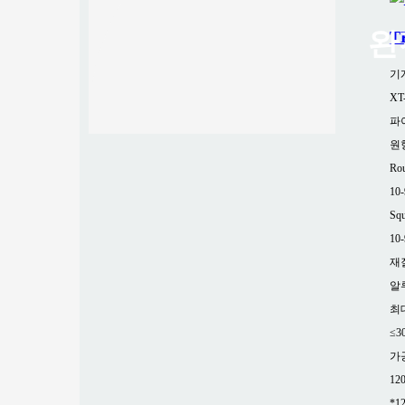
완
T
기
XT
파
원형
Rou
10
Squ
10
재
알
최
≤3
가
12
*1