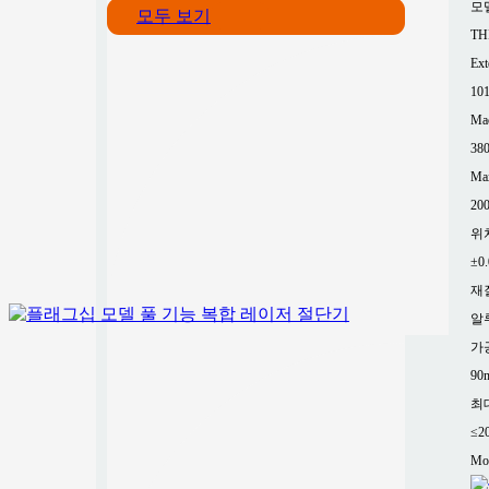
모
모두 보기
TH
Ext
10
Mac
38
Ma
200
위
±0
재
알
가
90
최
≤2
Mor