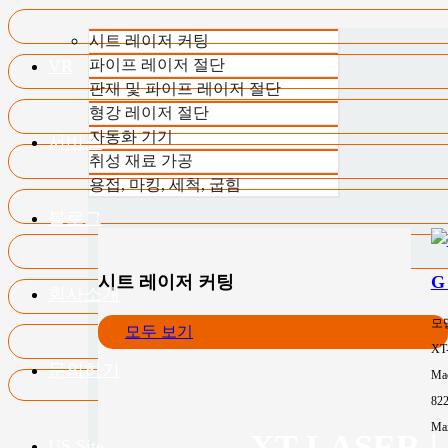
시트 레이저 커팅
VR
파이프 레이저 절단
판재 및 파이프 레이저 절단
형강 레이저 절단
자동화 기기
서비스
취성 재료 가공
용접, 마킹, 세척, 굽힘
블로그
시트 레이저 커팅
G
회사소개
모
모두 보기
XT
문의하기
Mac
82
Max
XT LASE
US.Site