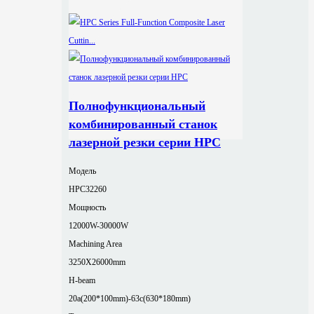
Полнофункциональный
комбинированный станок
лазерной резки серии HPC
Модель
HPC32260
Мощность
12000W-30000W
Machining Area
3250X26000mm
H-beam
20a(200*100mm)-63c(630*180mm)