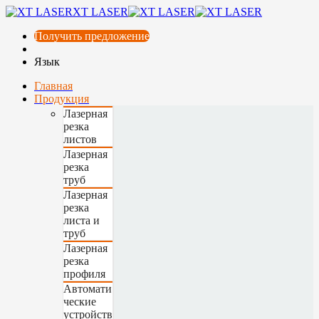
XT LASER
Получить предложение
Язык
Главная
Продукция
Лазерная
резка
листов
Лазерная
резка
труб
Лазерная
резка
листа и
труб
Лазерная
резка
профиля
Автомати
ческие
устройств