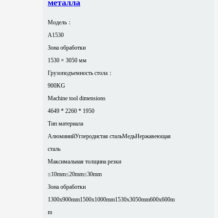
металла
Модель：
A1530
Зона обработки
1530 × 3050 мм
Грузоподъемность стола：
900KG
Machine tool dimensions
4649 * 2260 * 1950
Тип материала
Алюминий
Углеродистая сталь
Медь
Нержавеющая
сталь
Максимальная толщина резки
≤10mm
≤20mm
≤30mm
Зона обработки
1300x900mm
1500x1000mm
1530x3050mm
600x600m
m