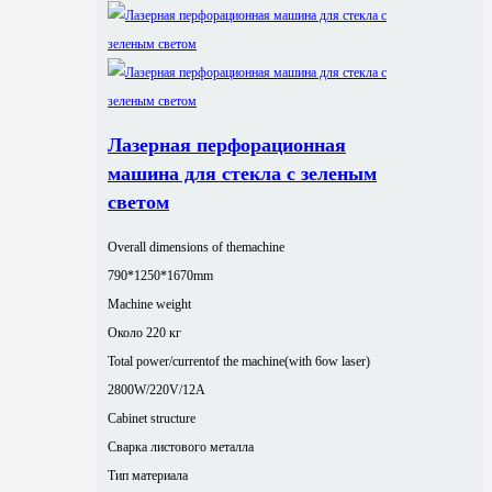
Лазерная перфорационная
машина для стекла с зеленым
светом
Overall dimensions of themachine
790*1250*1670mm
Machine weight
Около 220 кг
Total power/currentof the machine(with 6ow laser)
2800W/220V/12A
Cabinet structure
Сварка листового металла
Тип материала