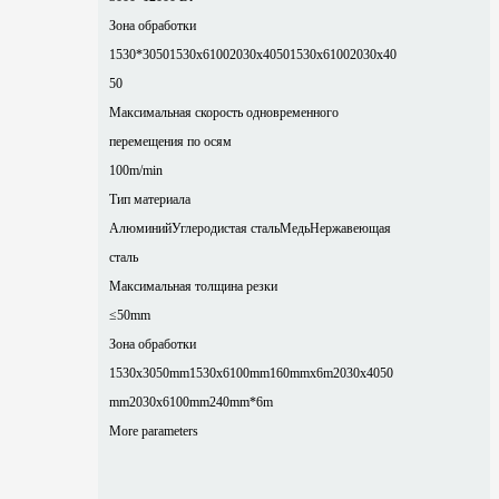
Зона обработки
1530*3050
1530x6100
2030x4050
1530x6100
2030x40
50
Максимальная скорость одновременного
перемещения по осям
100m/min
Тип материала
Алюминий
Углеродистая сталь
Медь
Нержавеющая
сталь
Максимальная толщина резки
≤50mm
Зона обработки
1530x3050mm
1530x6100mm
160mmx6m
2030x4050
mm
2030x6100mm
240mm*6m
More parameters