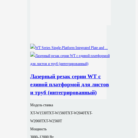
Лазерный резак серии WT с
единой платформой для листов
и труб (интегрированный)
Модель станка
XT-W1530T
XT-W1560T
XT-W2040T
XT-
W2060T
XT-W2560T
Мощность
3000–12000 Вт