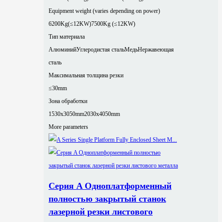
Equipment weight (varies depending on power)
6200Kg(≤12KW)
7500Kg (≤12KW)
Тип материала
Алюминий
Углеродистая сталь
Медь
Нержавеющая
сталь
Максимальная толщина резки
≤30mm
Зона обработки
1530x3050mm
2030x4050mm
More parameters
Серия A Одноплатформенный
полностью закрытый станок
лазерной резки листового