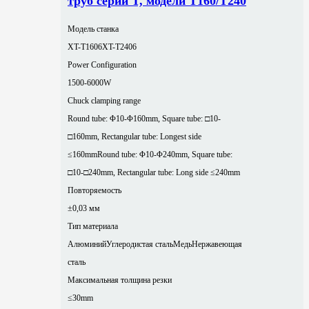
труб серии T, модели T160/T240
Модель станка
XT-T1606
XT-T2406
Power Configuration
1500-6000W
Chuck clamping range
Round tube: Φ10-Φ160mm, Square tube: □10-
□160mm, Rectangular tube: Longest side
≤160mm
Round tube: Φ10-Φ240mm, Square tube:
□10-□240mm, Rectangular tube: Long side ≤240mm
Повторяемость
±0,03 мм
Тип материала
Алюминий
Углеродистая сталь
Медь
Нержавеющая
сталь
Максимальная толщина резки
≤30mm