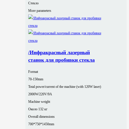
Стекло
More parameters
/Инфракрасный лазерный
станок для пробивки стекла
Format
70-150mm
Total power/current of the machine (with 120W laser)
2000W/220V/9A
Machine weight
Около 132 кг
Overall dimensions
700*750*1450mm