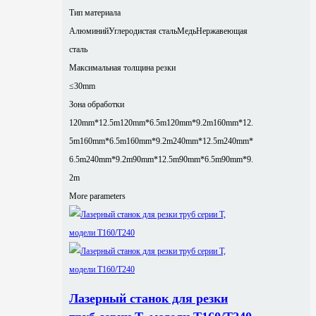
Тип материала
Алюминий
Углеродистая сталь
Медь
Нержавеющая
сталь
Максимальная толщина резки
≤30mm
Зона обработки
120mm*12.5m
120mm*6.5m
120mm*9.2m
160mm*12.
5m
160mm*6.5m
160mm*9.2m
240mm*12.5m
240mm*
6.5m
240mm*9.2m
90mm*12.5m
90mm*6.5m
90mm*9.
2m
More parameters
Лазерный станок для резки