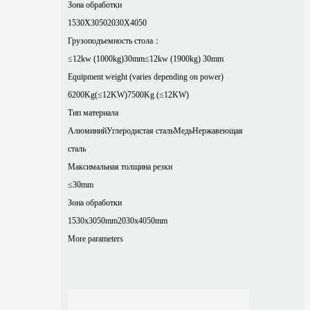
Зона обработки
1530X3050
2030X4050
Грузоподъемность стола：
≤12kw (1000kg)30mm
≤12kw (1900kg) 30mm
Equipment weight (varies depending on power)
6200Kg(≤12KW)
7500Kg (≤12KW)
Тип материала
Алюминий
Углеродистая сталь
Медь
Нержавеющая
сталь
Максимальная толщина резки
≤30mm
Зона обработки
1530x3050mm
2030x4050mm
More parameters