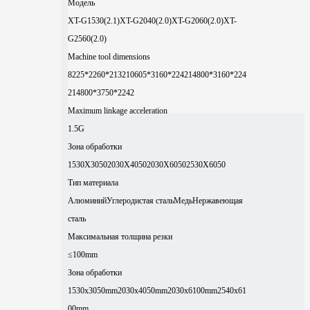
Модель
XT-G1530(2.1)
XT-G2040(2.0)
XT-G2060(2.0)
XT-
G2560(2.0)
Machine tool dimensions
8225*2260*2132
10605*3160*2242
14800*3160*224
2
14800*3750*2242
Maximum linkage acceleration
1.5G
Зона обработки
1530X3050
2030X4050
2030X6050
2530X6050
Тип материала
Алюминий
Углеродистая сталь
Медь
Нержавеющая
сталь
Максимальная толщина резки
≤100mm
Зона обработки
1530x3050mm
2030x4050mm
2030x6100mm
2540x61
00mm