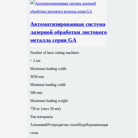
Автоматизированная система
лазерной обработки листового
металла серии GA
Number of laser cutting machines
< 2 шт.
Maximum loading width
3050 mm
Minimum loading width
500 mm
Maximum loading weight
750 кг (лист 20 мм)
Тип материала
Алюминий
Углеродистая сталь
Медь
Нержавеющая
сталь