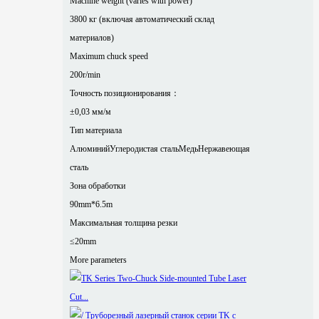
Machine weight (varies with power)
3800 кг (включая автоматический склад
материалов)
Maximum chuck speed
200r/min
Точность позиционирования：
±0,03 мм/м
Тип материала
Алюминий
Углеродистая сталь
Медь
Нержавеющая
сталь
Зона обработки
90mm*6.5m
Максимальная толщина резки
≤20mm
More parameters