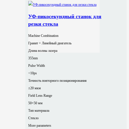
УФ-пикосекундный станок для
резки стекла
Machine Combination
Гранит + Линейный двигатель
Длина волны лазера
355nm
Pulse Width
<10ps
Точность повторного позиционирования
±20 мкм
Field Lens Range
50×50 мм
Тип материала
Стекло
More parameters