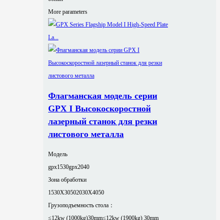
More parameters
Флагманская модель серии
GPX I Высокоскоростной
лазерный станок для резки
листового металла
Модель
gpx1530
gpx2040
Зона обработки
1530X3050
2030X4050
Грузоподъемность стола：
≤12kw (1000kg)30mm
≤12kw (1900kg) 30mm