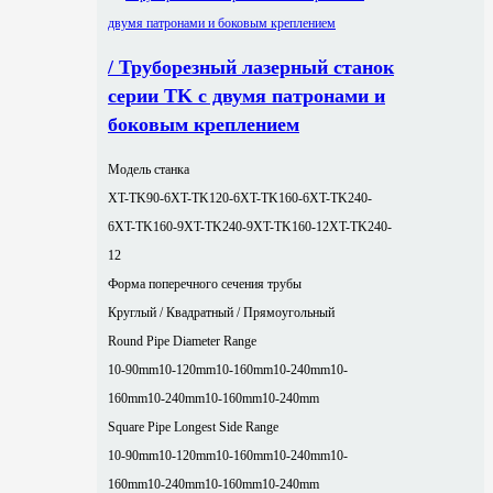
/ Труборезный лазерный станок
серии TK с двумя патронами и
боковым креплением
Модель станка
XT-TK90-6
XT-TK120-6
XT-TK160-6
XT-TK240-
6
XT-TK160-9
XT-TK240-9
XT-TK160-12
XT-TK240-
12
Форма поперечного сечения трубы
Круглый / Квадратный / Прямоугольный
Round Pipe Diameter Range
10-90mm
10-120mm
10-160mm
10-240mm
10-
160mm
10-240mm
10-160mm
10-240mm
Square Pipe Longest Side Range
10-90mm
10-120mm
10-160mm
10-240mm
10-
160mm
10-240mm
10-160mm
10-240mm