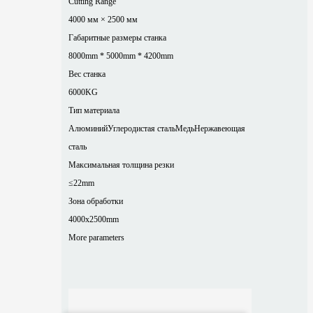
Cutting Range
4000 мм × 2500 мм
Габаритные размеры станка
8000mm * 5000mm * 4200mm
Вес станка
6000KG
Тип материала
Алюминий
Углеродистая сталь
Медь
Нержавеющая
сталь
Максимальная толщина резки
≤22mm
Зона обработки
4000x2500mm
More parameters