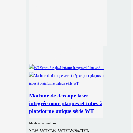
Machine de découpe laser
intégrée pour plaques et tubes à
plateforme unique série WT
Modèle de machine
XT-W1530T
XT-W1560T
XT-W2040T
XT-