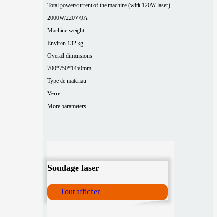
Total power/current of the machine (with 120W laser)
2000W/220V/9A
Machine weight
Environ 132 kg
Overall dimensions
700*750*1450mm
Type de matériau
Verre
More parameters
Soudage laser
Tout afficher