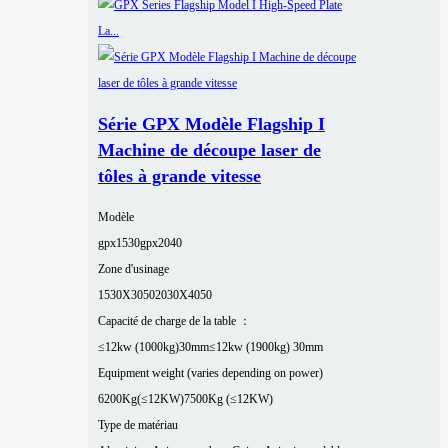
Série GPX Modèle Flagship I
Machine de découpe laser de
tôles à grande vitesse
Modèle
gpx1530
gpx2040
Zone d'usinage
1530X3050
2030X4050
Capacité de charge de la table ：
≤12kw (1000kg)30mm
≤12kw (1900kg) 30mm
Equipment weight (varies depending on power)
6200Kg(≤12KW)
7500Kg (≤12KW)
Type de matériau