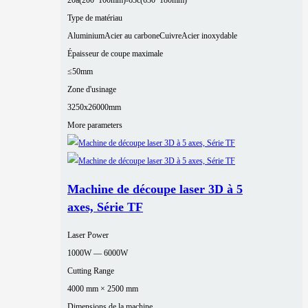
20a(200*100mm)-63c(630*180mm)
Type de matériau
Aluminium
Acier au carbone
Cuivre
Acier inoxydable
Épaisseur de coupe maximale
≤50mm
Zone d'usinage
3250x26000mm
More parameters
Machine de découpe laser 3D à 5
axes, Série TF
Laser Power
1000W — 6000W
Cutting Range
4000 mm × 2500 mm
Dimensions de la machine