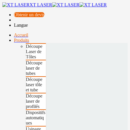
XT LASER
Obtenir un devis
Langue
Accueil
Produits
Découpe
Laser de
Tôles
Découpe
laser de
tubes
Découpe
laser tôle
et tube
Découpe
laser de
profilés
Dispositifs
automatiq
ues
Usinage