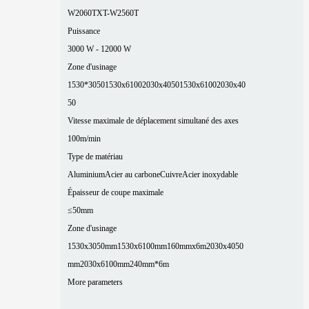
W2060T
XT-W2560T
Puissance
3000 W - 12000 W
Zone d'usinage
1530*3050
1530x6100
2030x4050
1530x6100
2030x40
50
Vitesse maximale de déplacement simultané des axes
100m/min
Type de matériau
Aluminium
Acier au carbone
Cuivre
Acier inoxydable
Épaisseur de coupe maximale
≤50mm
Zone d'usinage
1530x3050mm
1530x6100mm
160mmx6m
2030x4050
mm
2030x6100mm
240mm*6m
More parameters