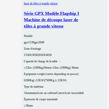
Série GPX Modèle Flagship I
Machine de découpe laser de
tôles à grande vitesse
Modèle
gpx1530
gpx2040
Zone d'usinage
1530X3050
2030X4050
Capacité de charge de la table ：
≤12kw (1000kg)30mm
≤12kw (1900kg) 30mm
Equipment weight (varies depending on power)
6200Kg(≤12KW)
7500Kg (≤12KW)
Type de matériau
Aluminium
Acier au carbone
Cuivre
Acier inoxydable
Épaisseur de coupe maximale
≤30mm