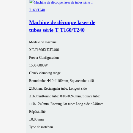
Machine de découpe laser de
tubes série T T160/T240
Modèle de machine
XT-T1606
XT-T2406
Power Configuration
1500-6000W
Chuck clamping range
Round tube: Φ10-Φ160mm, Square tube: □10-
□160mm, Rectangular tube: Longest side
≤160mm
Round tube: Φ10-Φ240mm, Square tube:
□10-□240mm, Rectangular tube: Long side ≤240mm
Répétabilité
±0,03 mm
Type de matériau