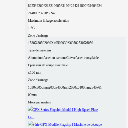
8225*2260*2132
10605*3160*2242
14800*3160*224
2
14800*3750*2242
Maximum linkage acceleration
1.5G
Zone d'usinage
1530X3050
2030X4050
2030X6050
2530X6050
Type de matériau
Aluminium
Acier au carbone
Cuivre
Acier inoxydable
Épaisseur de coupe maximale
≤100 mm
Zone d'usinage
1530x3050mm
2030x4050mm
2030x6100mm
2540x61
00mm
More parameters