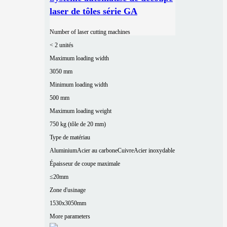
laser de tôles série GA
Number of laser cutting machines
< 2 unités
Maximum loading width
3050 mm
Minimum loading width
500 mm
Maximum loading weight
750 kg (tôle de 20 mm)
Type de matériau
Aluminium
Acier au carbone
Cuivre
Acier inoxydable
Épaisseur de coupe maximale
≤20mm
Zone d'usinage
1530x3050mm
More parameters