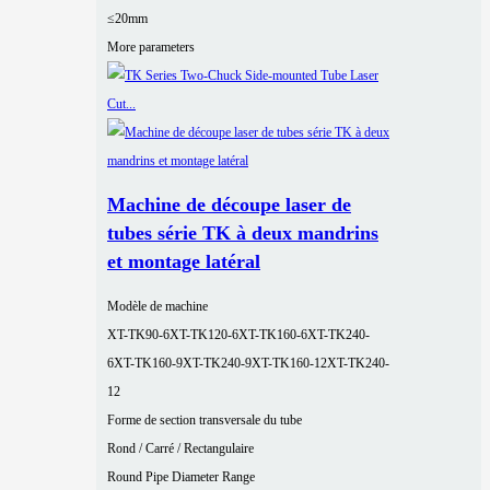
≤20mm
More parameters
Machine de découpe laser de
tubes série TK à deux mandrins
et montage latéral
Modèle de machine
XT-TK90-6
XT-TK120-6
XT-TK160-6
XT-TK240-
6
XT-TK160-9
XT-TK240-9
XT-TK160-12
XT-TK240-
12
Forme de section transversale du tube
Rond / Carré / Rectangulaire
Round Pipe Diameter Range