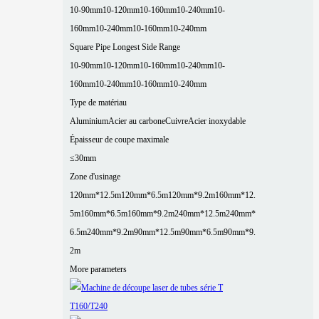
10-90mm
10-120mm
10-160mm
10-240mm
10-
160mm
10-240mm
10-160mm
10-240mm
Square Pipe Longest Side Range
10-90mm
10-120mm
10-160mm
10-240mm
10-
160mm
10-240mm
10-160mm
10-240mm
Type de matériau
Aluminium
Acier au carbone
Cuivre
Acier inoxydable
Épaisseur de coupe maximale
≤30mm
Zone d'usinage
120mm*12.5m
120mm*6.5m
120mm*9.2m
160mm*12.
5m
160mm*6.5m
160mm*9.2m
240mm*12.5m
240mm*
6.5m
240mm*9.2m
90mm*12.5m
90mm*6.5m
90mm*9.
2m
More parameters