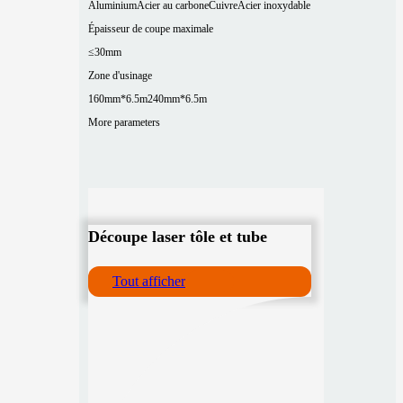
Aluminium
Acier au carbone
Cuivre
Acier inoxydable
Épaisseur de coupe maximale
≤30mm
Zone d'usinage
160mm*6.5m
240mm*6.5m
More parameters
Découpe laser tôle et tube
Tout afficher