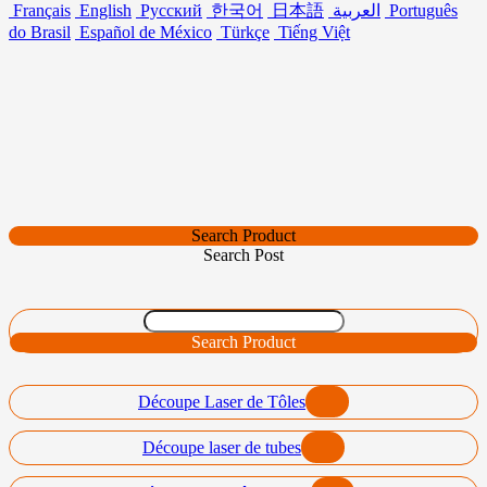
Français
English
Русский
한국어
日本語
العربية
Português
do Brasil
Español de México
Türkçe
Tiếng Việt
Search Product
Search Post
Search Product
Découpe Laser de Tôles
Découpe laser de tubes