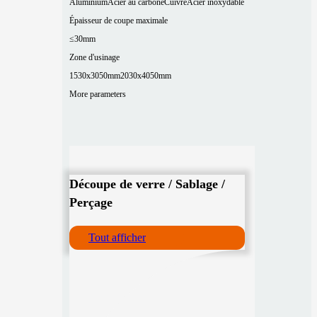
Aluminium
Acier au carbone
Cuivre
Acier inoxydable
Épaisseur de coupe maximale
≤30mm
Zone d'usinage
1530x3050mm
2030x4050mm
More parameters
Découpe de verre / Sablage /
Perçage
Tout afficher