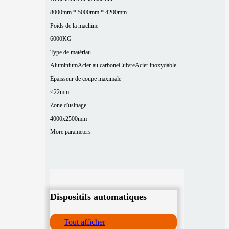
8000mm * 5000mm * 4200mm
Poids de la machine
6000KG
Type de matériau
Aluminium
Acier au carbone
Cuivre
Acier inoxydable
Épaisseur de coupe maximale
≤22mm
Zone d'usinage
4000x2500mm
More parameters
Dispositifs automatiques
Tout afficher