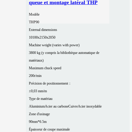
queue et montage latéral THP
Modèle
THP90
External dimensions
10100x2150x2050
Machine weight (varies with power)
3800 kg (y compris la bibliothèque automatique de
matériaux)
Maximum chuck speed
200r/min
Précision de positionnement：
±0,03 mm/m
Type de matériau
Aluminium
Acier au carbone
Cuivre
Acier inoxydable
Zone d'usinage
90mm*6.5m
Épaisseur de coupe maximale