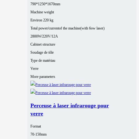
790*1250*1670mm
Machine weight
Environ 220 kg
Total power/currentof the machine(with 6ow laser)
2800W/220V/12A
Cabinet structure
Soudage de tôle
Type de matériau
Verre
More parameters
Perceuse à laser infrarouge pour
verre
Format
70-150mm