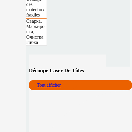
des
matériaux
fragiles
Сварка,
Маркиро
вка,
Очистка,
Гибка
Découpe Laser De Tôles
Tout afficher