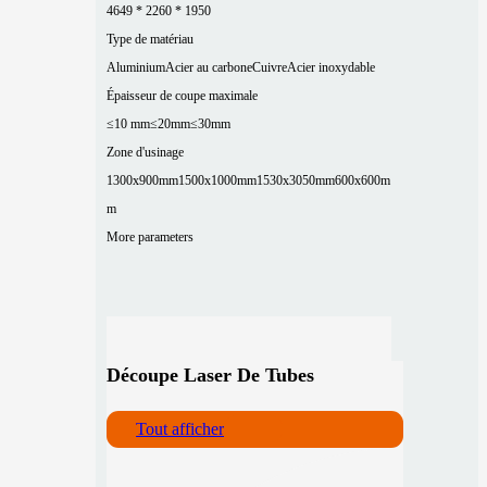
4649 * 2260 * 1950
Type de matériau
Aluminium
Acier au carbone
Cuivre
Acier inoxydable
Épaisseur de coupe maximale
≤10 mm
≤20mm
≤30mm
Zone d'usinage
1300x900mm
1500x1000mm
1530x3050mm
600x600m
m
More parameters
Découpe Laser De Tubes
Tout afficher