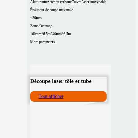
Aluminium
Acier au carbone
Cuivre
Acier inoxydable
Épaisseur de coupe maximale
≤30mm
Zone d'usinage
160mm*6.5m
240mm*6.5m
More parameters
Découpe laser tôle et tube
Tout afficher