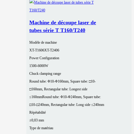
Machine de découpe laser de
tubes série T T160/T240
Modèle de machine
XT-T1606
XT-T2406
Power Configuration
1500-6000W
Chuck clamping range
Round tube: Φ10-Φ160mm, Square tube: □10-
□160mm, Rectangular tube: Longest side
≤160mm
Round tube: Φ10-Φ240mm, Square tube:
□10-□240mm, Rectangular tube: Long side ≤240mm
Répétabilité
±0,03 mm
Type de matériau