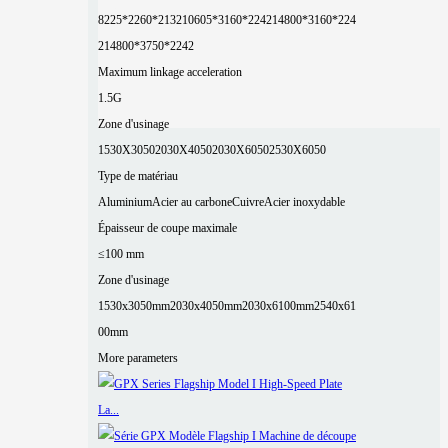
8225*2260*2132
10605*3160*2242
14800*3160*224
2
14800*3750*2242
Maximum linkage acceleration
1.5G
Zone d'usinage
1530X3050
2030X4050
2030X6050
2530X6050
Type de matériau
Aluminium
Acier au carbone
Cuivre
Acier inoxydable
Épaisseur de coupe maximale
≤100 mm
Zone d'usinage
1530x3050mm
2030x4050mm
2030x6100mm
2540x61
00mm
More parameters