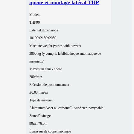
queue et montage latéral THP
Modèle
THP90
External dimensions
10100x2150x2050
Machine weight (varies with power)
3800 kg (y compris la bibliothèque automatique de
matériaux)
Maximum chuck speed
200r/min
Précision de positionnement：
±0,03 mm/m
Type de matériau
Aluminium
Acier au carbone
Cuivre
Acier inoxydable
Zone d'usinage
90mm*6.5m
Épaisseur de coupe maximale