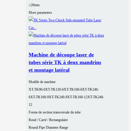
≤20mm
More parameters
Machine de découpe laser de
tubes série TK à deux mandrins
et montage latéral
Modèle de machine
XT-TK90-6
XT-TK120-6
XT-TK160-6
XT-TK240-
6
XT-TK160-9
XT-TK240-9
XT-TK160-12
XT-TK240-
12
Forme de section transversale du tube
Rond / Carré / Rectangulaire
Round Pipe Diameter Range