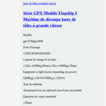
Série GPX Modèle Flagship I
Machine de découpe laser de
tôles à grande vitesse
Modèle
gpx1530
gpx2040
Zone d'usinage
1530X3050
2030X4050
Capacité de charge de la table ：
≤12kw (1000kg)30mm
≤12kw (1900kg) 30mm
Equipment weight (varies depending on power)
6200Kg(≤12KW)
7500Kg (≤12KW)
Type de matériau
Aluminium
Acier au carbone
Cuivre
Acier inoxydable
Épaisseur de coupe maximale
≤30mm