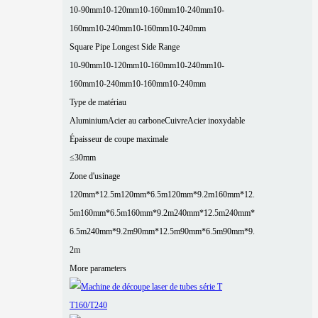
10-90mm
10-120mm
10-160mm
10-240mm
10-
160mm
10-240mm
10-160mm
10-240mm
Square Pipe Longest Side Range
10-90mm
10-120mm
10-160mm
10-240mm
10-
160mm
10-240mm
10-160mm
10-240mm
Type de matériau
Aluminium
Acier au carbone
Cuivre
Acier inoxydable
Épaisseur de coupe maximale
≤30mm
Zone d'usinage
120mm*12.5m
120mm*6.5m
120mm*9.2m
160mm*12.
5m
160mm*6.5m
160mm*9.2m
240mm*12.5m
240mm*
6.5m
240mm*9.2m
90mm*12.5m
90mm*6.5m
90mm*9.
2m
More parameters