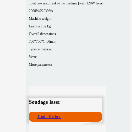
Total power/current of the machine (with 120W laser)
2000W/220V/9A
Machine weight
Environ 132 kg
Overall dimensions
700*750*1450mm
Type de matériau
Verre
More parameters
Soudage laser
Tout afficher