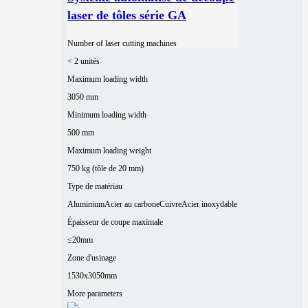
laser de tôles série GA
Number of laser cutting machines
< 2 unités
Maximum loading width
3050 mm
Minimum loading width
500 mm
Maximum loading weight
750 kg (tôle de 20 mm)
Type de matériau
Aluminium
Acier au carbone
Cuivre
Acier inoxydable
Épaisseur de coupe maximale
≤20mm
Zone d'usinage
1530x3050mm
More parameters