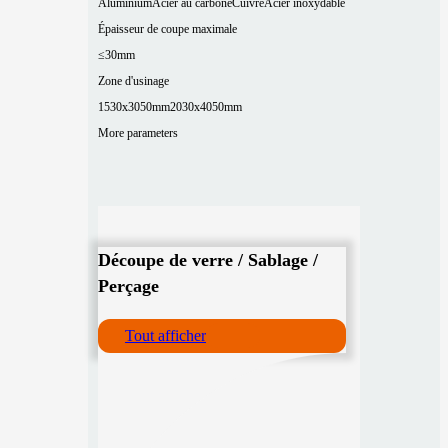
Aluminium
Acier au carbone
Cuivre
Acier inoxydable
Épaisseur de coupe maximale
≤30mm
Zone d'usinage
1530x3050mm
2030x4050mm
More parameters
Découpe de verre / Sablage /
Perçage
Tout afficher