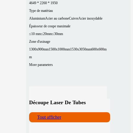
4649 * 2260 * 1950
Type de matériau
Aluminium
Acier au carbone
Cuivre
Acier inoxydable
Épaisseur de coupe maximale
≤10 mm
≤20mm
≤30mm
Zone d'usinage
1300x900mm
1500x1000mm
1530x3050mm
600x600m
m
More parameters
Découpe Laser De Tubes
Tout afficher