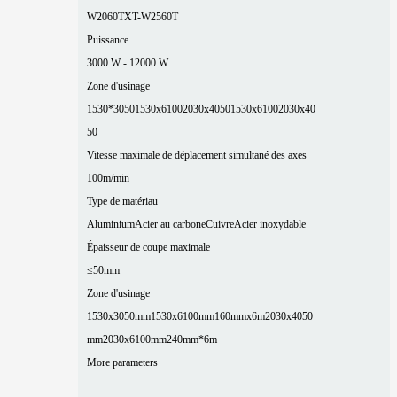
W2060T
XT-W2560T
Puissance
3000 W - 12000 W
Zone d'usinage
1530*3050
1530x6100
2030x4050
1530x6100
2030x40
50
Vitesse maximale de déplacement simultané des axes
100m/min
Type de matériau
Aluminium
Acier au carbone
Cuivre
Acier inoxydable
Épaisseur de coupe maximale
≤50mm
Zone d'usinage
1530x3050mm
1530x6100mm
160mmx6m
2030x4050
mm
2030x6100mm
240mm*6m
More parameters