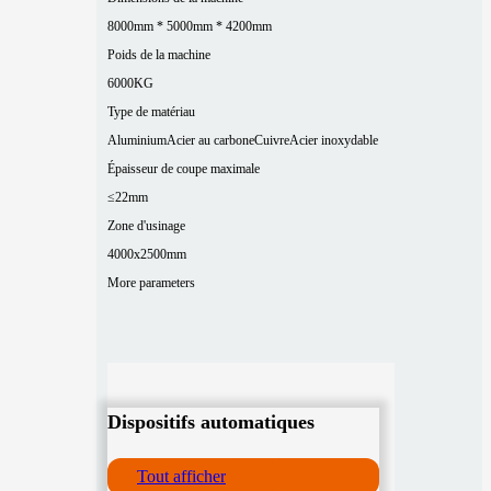
8000mm * 5000mm * 4200mm
Poids de la machine
6000KG
Type de matériau
Aluminium
Acier au carbone
Cuivre
Acier inoxydable
Épaisseur de coupe maximale
≤22mm
Zone d'usinage
4000x2500mm
More parameters
Dispositifs automatiques
Tout afficher