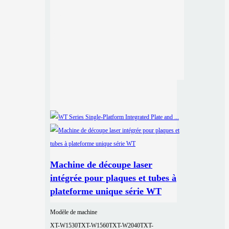
Machine de découpe laser
intégrée pour plaques et tubes à
plateforme unique série WT
Modèle de machine
XT-W1530T
XT-W1560T
XT-W2040T
XT-