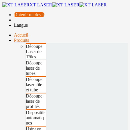
XT LASER
Obtenir un devis
Langue
Accueil
Produits
Découpe
Laser de
Tôles
Découpe
laser de
tubes
Découpe
laser tôle
et tube
Découpe
laser de
profilés
Dispositifs
automatiq
ues
Usinage