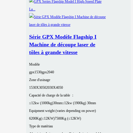
Série GPX Modèle Flagship I
Machine de découpe laser de
tôles à grande vitesse
Modèle
gpx1530
gpx2040
Zone d'usinage
1530X3050
2030X4050
Capacité de charge de la table ：
≤12kw (1000kg)30mm
≤12kw (1900kg) 30mm
Equipment weight (varies depending on power)
6200Kg(≤12KW)
7500Kg (≤12KW)
Type de matériau