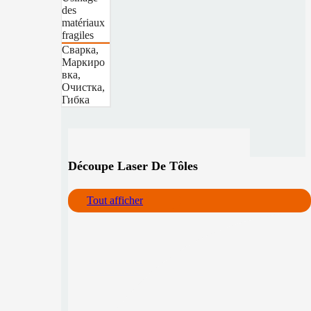
des
matériaux
fragiles
Сварка,
Маркиро
вка,
Очистка,
Гибка
Découpe Laser De Tôles
Tout afficher