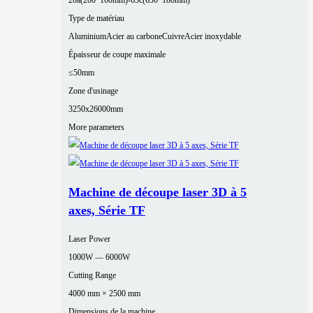
20a(200*100mm)-63c(630*180mm)
Type de matériau
Aluminium
Acier au carbone
Cuivre
Acier inoxydable
Épaisseur de coupe maximale
≤50mm
Zone d'usinage
3250x26000mm
More parameters
Machine de découpe laser 3D à 5
axes, Série TF
Laser Power
1000W — 6000W
Cutting Range
4000 mm × 2500 mm
Dimensions de la machine