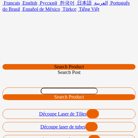
Français
English
Русский
한국어
日本語
العربية
Português
do Brasil
Español de México
Türkçe
Tiếng Việt
Search Product
Search Post
Search Product
Découpe Laser de Tôles
Découpe laser de tubes