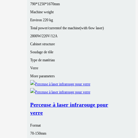
790*1250*1670mm
Machine weight
Environ 220 kg
Total power/currentof the machine(with 6ow laser)
2800W/220V/12A
Cabinet structure
Soudage de tôle
Type de matériau
Verre
More parameters
Perceuse à laser infrarouge pour
verre
Format
70-150mm