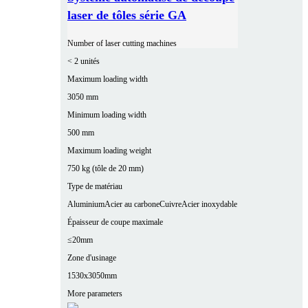
laser de tôles série GA
Number of laser cutting machines
< 2 unités
Maximum loading width
3050 mm
Minimum loading width
500 mm
Maximum loading weight
750 kg (tôle de 20 mm)
Type de matériau
Aluminium
Acier au carbone
Cuivre
Acier inoxydable
Épaisseur de coupe maximale
≤20mm
Zone d'usinage
1530x3050mm
More parameters