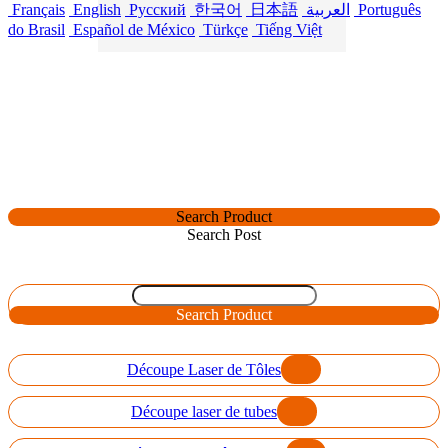
Français
English
Русский
한국어
日本語
العربية
Português
do Brasil
Español de México
Türkçe
Tiếng Việt
Search Product
Search Post
Search Product
Découpe Laser de Tôles
Découpe laser de tubes