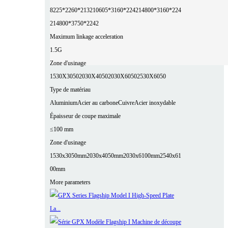
8225*2260*2132
10605*3160*2242
14800*3160*224
2
14800*3750*2242
Maximum linkage acceleration
1.5G
Zone d'usinage
1530X3050
2030X4050
2030X6050
2530X6050
Type de matériau
Aluminium
Acier au carbone
Cuivre
Acier inoxydable
Épaisseur de coupe maximale
≤100 mm
Zone d'usinage
1530x3050mm
2030x4050mm
2030x6100mm
2540x61
00mm
More parameters