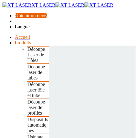
XT LASER
Obtenir un devis
Langue
Accueil
Produits
Découpe
Laser de
Tôles
Découpe
laser de
tubes
Découpe
laser tôle
et tube
Découpe
laser de
profilés
Dispositifs
automatiq
ues
Usinage