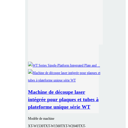
Machine de découpe laser
intégrée pour plaques et tubes à
plateforme unique série WT
Modèle de machine
XT-W1530T
XT-W1560T
XT-W2040T
XT-