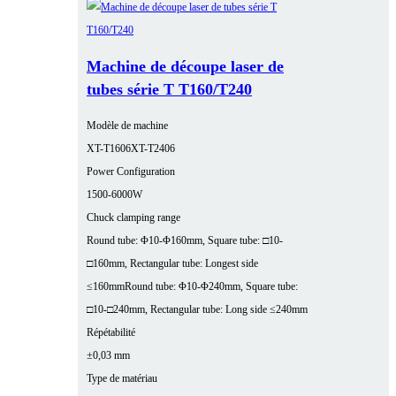
Machine de découpe laser de
tubes série T T160/T240
Modèle de machine
XT-T1606
XT-T2406
Power Configuration
1500-6000W
Chuck clamping range
Round tube: Φ10-Φ160mm, Square tube: □10-
□160mm, Rectangular tube: Longest side
≤160mm
Round tube: Φ10-Φ240mm, Square tube:
□10-□240mm, Rectangular tube: Long side ≤240mm
Répétabilité
±0,03 mm
Type de matériau