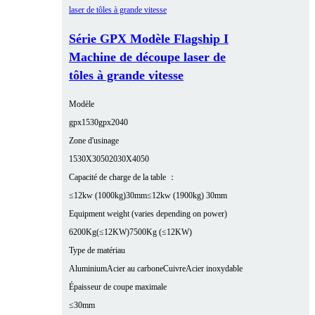
Série GPX Modèle Flagship I
Machine de découpe laser de
tôles à grande vitesse
Modèle
gpx1530
gpx2040
Zone d'usinage
1530X3050
2030X4050
Capacité de charge de la table ：
≤12kw (1000kg)30mm
≤12kw (1900kg) 30mm
Equipment weight (varies depending on power)
6200Kg(≤12KW)
7500Kg (≤12KW)
Type de matériau
Aluminium
Acier au carbone
Cuivre
Acier inoxydable
Épaisseur de coupe maximale
≤30mm