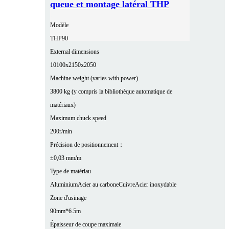
queue et montage latéral THP
Modèle
THP90
External dimensions
10100x2150x2050
Machine weight (varies with power)
3800 kg (y compris la bibliothèque automatique de
matériaux)
Maximum chuck speed
200r/min
Précision de positionnement：
±0,03 mm/m
Type de matériau
Aluminium
Acier au carbone
Cuivre
Acier inoxydable
Zone d'usinage
90mm*6.5m
Épaisseur de coupe maximale