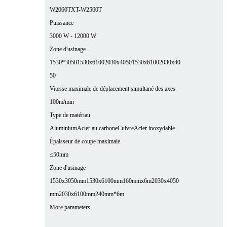
W2060T
XT-W2560T
Puissance
3000 W - 12000 W
Zone d'usinage
1530*3050
1530x6100
2030x4050
1530x6100
2030x40
50
Vitesse maximale de déplacement simultané des axes
100m/min
Type de matériau
Aluminium
Acier au carbone
Cuivre
Acier inoxydable
Épaisseur de coupe maximale
≤50mm
Zone d'usinage
1530x3050mm
1530x6100mm
160mmx6m
2030x4050
mm
2030x6100mm
240mm*6m
More parameters