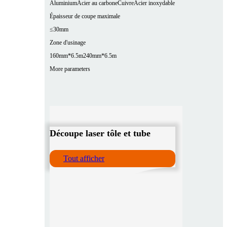
Aluminium
Acier au carbone
Cuivre
Acier inoxydable
Épaisseur de coupe maximale
≤30mm
Zone d'usinage
160mm*6.5m
240mm*6.5m
More parameters
Découpe laser tôle et tube
Tout afficher