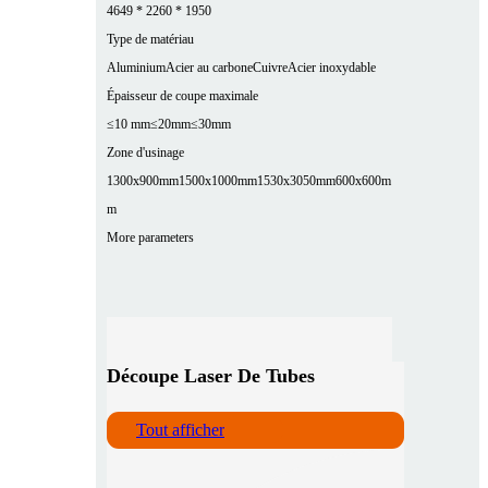
4649 * 2260 * 1950
Type de matériau
Aluminium
Acier au carbone
Cuivre
Acier inoxydable
Épaisseur de coupe maximale
≤10 mm
≤20mm
≤30mm
Zone d'usinage
1300x900mm
1500x1000mm
1530x3050mm
600x600m
m
More parameters
Découpe Laser De Tubes
Tout afficher