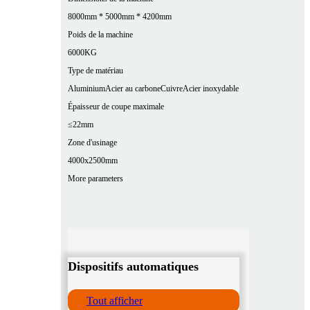
8000mm * 5000mm * 4200mm
Poids de la machine
6000KG
Type de matériau
Aluminium
Acier au carbone
Cuivre
Acier inoxydable
Épaisseur de coupe maximale
≤22mm
Zone d'usinage
4000x2500mm
More parameters
Dispositifs automatiques
Tout afficher