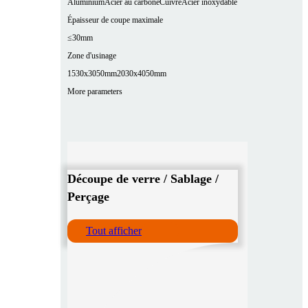
Aluminium
Acier au carbone
Cuivre
Acier inoxydable
Épaisseur de coupe maximale
≤30mm
Zone d'usinage
1530x3050mm
2030x4050mm
More parameters
Découpe de verre / Sablage /
Perçage
Tout afficher