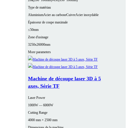
20a(200*100mm)-63c(630*180mm)
Type de matériau
Aluminium
Acier au carbone
Cuivre
Acier inoxydable
Épaisseur de coupe maximale
≤50mm
Zone d'usinage
3250x26000mm
More parameters
Machine de découpe laser 3D à 5
axes, Série TF
Laser Power
1000W — 6000W
Cutting Range
4000 mm × 2500 mm
Dimensions de la machine