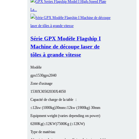
Série GPX Modèle Flagship I
Machine de découpe laser de
tôles à grande vitesse
Modèle
gpx1530
gpx2040
Zone d'usinage
1530X3050
2030X4050
Capacité de charge de la table ：
≤12kw (1000kg)30mm
≤12kw (1900kg) 30mm
Equipment weight (varies depending on power)
6200Kg(≤12KW)
7500Kg (≤12KW)
Type de matériau