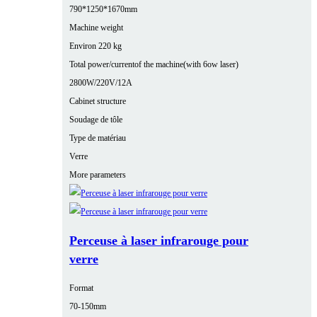
790*1250*1670mm
Machine weight
Environ 220 kg
Total power/currentof the machine(with 6ow laser)
2800W/220V/12A
Cabinet structure
Soudage de tôle
Type de matériau
Verre
More parameters
Perceuse à laser infrarouge pour
verre
Format
70-150mm