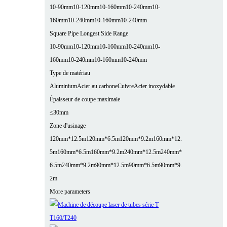
10-90mm
10-120mm
10-160mm
10-240mm
10-
160mm
10-240mm
10-160mm
10-240mm
Square Pipe Longest Side Range
10-90mm
10-120mm
10-160mm
10-240mm
10-
160mm
10-240mm
10-160mm
10-240mm
Type de matériau
Aluminium
Acier au carbone
Cuivre
Acier inoxydable
Épaisseur de coupe maximale
≤30mm
Zone d'usinage
120mm*12.5m
120mm*6.5m
120mm*9.2m
160mm*12.
5m
160mm*6.5m
160mm*9.2m
240mm*12.5m
240mm*
6.5m
240mm*9.2m
90mm*12.5m
90mm*6.5m
90mm*9.
2m
More parameters