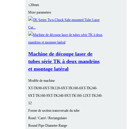
≤20mm
More parameters
Machine de découpe laser de
tubes série TK à deux mandrins
et montage latéral
Modèle de machine
XT-TK90-6
XT-TK120-6
XT-TK160-6
XT-TK240-
6
XT-TK160-9
XT-TK240-9
XT-TK160-12
XT-TK240-
12
Forme de section transversale du tube
Rond / Carré / Rectangulaire
Round Pipe Diameter Range