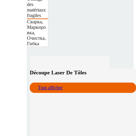
des
matériaux
fragiles
Сварка,
Маркиро
вка,
Очистка,
Гибка
Découpe Laser De Tôles
Tout afficher