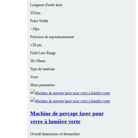
Longueur d'onde laser
355nm
Pulse Width
<10ps
Précision de repositionnement
±20 μm
Field Lens Range
50×50mm
Type de matériau
Verre
More parameters
Machine de perçage laser pour
verre à lumière verte
Overall dimensions of themachine