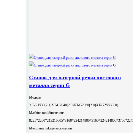
Станок для лазерной резки листового
металла серии G
Модель
XT-G1530(2.1)
XT-G2040(2.0)
XT-G2060(2.0)
XT-G2560(2.0)
Machine tool dimensions
8225*2260*2132
10605*3160*2242
14800*3160*2242
14800*3750*224
Maximum linkage acceleration