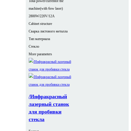
Total power/currentof the
machine(with 6ow laser)
2800W/220V/12A
Cabinet structure
Сварка листового металла
Тип материала
Стекло
More parameters
/Инфракрасный
лазерный станок
для пробивки
стекла