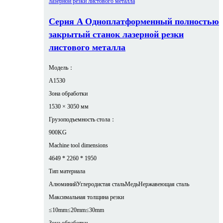
Серия A Одноплатформенный полностью
закрытый станок лазерной резки
листового металла
Модель：
A1530
Зона обработки
1530 × 3050 мм
Грузоподъемность стола：
900KG
Machine tool dimensions
4649 * 2260 * 1950
Тип материала
Алюминий
Углеродистая сталь
Медь
Нержавеющая сталь
Максимальная толщина резки
≤10mm
≤20mm
≤30mm
Зона обработки