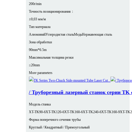
200r/min
Точность позиционирования：
±0,03 мм/м
Тип материала
Алюминий
Углеродистая сталь
Медь
Нержавеющая сталь
Зона обработки
90mm*6.5m
Максимальная толщина резки
≤20mm
More parameters
/ Труборезный лазерный станок серии TK
Модель станка
XT-TK90-6
XT-TK120-6
XT-TK160-6
XT-TK240-6
XT-TK160-9
XT-TK2
Форма поперечного сечения трубы
Круглый / Квадратный / Прямоугольный