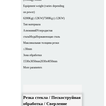
Equipment weight (varies depending
on power)
6200Kg(≤12KW)
7500Kg (≤12KW)
Тип материала
Алюминий
Углеродистая
сталь
Медь
Нержавеющая сталь
Максимальная толщина резки
≤30mm
Зона обработки
1530x3050mm
2030x4050mm
More parameters
Резка стекла / Пескоструйная
обработка / Сверление