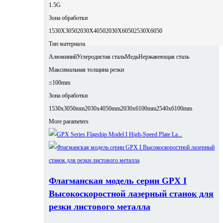
1.5G
Зона обработки
1530X3050
2030X4050
2030X6050
2530X6050
Тип материала
Алюминий
Углеродистая сталь
Медь
Нержавеющая сталь
Максимальная толщина резки
≤100mm
Зона обработки
1530x3050mm
2030x4050mm
2030x6100mm
2540x6100mm
More parameters
Флагманская модель серии GPX I
Высокоскоростной лазерный станок для
резки листового металла