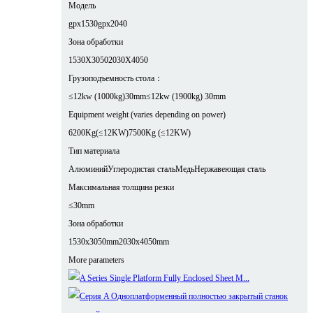
Модель
gpx1530
gpx2040
Зона обработки
1530X3050
2030X4050
Грузоподъемность стола：
≤12kw (1000kg)30mm
≤12kw (1900kg) 30mm
Equipment weight (varies depending on power)
6200Kg(≤12KW)
7500Kg (≤12KW)
Тип материала
Алюминий
Углеродистая сталь
Медь
Нержавеющая сталь
Максимальная толщина резки
≤30mm
Зона обработки
1530x3050mm
2030x4050mm
More parameters