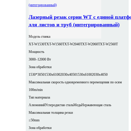
Лазерный резак серии WT с единой платф
для листов и труб (интегрированный)
Модель станка
XT-W1530T
XT-W1560T
XT-W2040T
XT-W2060T
XT-W2560T
Мощность
3000–12000 Вт
Зона обработки
1530*3050
1530x6100
2030x4050
1530x6100
2030x4050
Максимальная скорость одновременного перемещения по осям
100m/min
Тип материала
Алюминий
Углеродистая сталь
Медь
Нержавеющая сталь
Максимальная толщина резки
≤50mm
Зона обработки