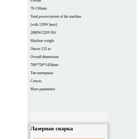
Format
70-150mm
Total power/current of the machine
(with 120W laser)
2000W/220V/9A
Machine weight
Около 132 кг
Overall dimensions
700*750*1450mm
Тип материала
Стекло
More parameters
Лазерная сварка