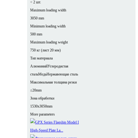
< 2 шт.
Maximum loading width
3050 mm
Minimum loading width
500 mm
Maximum loading weight
750 кг (лист 20 мм)
Тип материала
Алюминий
Углеродистая
сталь
Медь
Нержавеющая сталь
Максимальная толщина резки
≤20mm
Зона обработки
1530x3050mm
More parameters