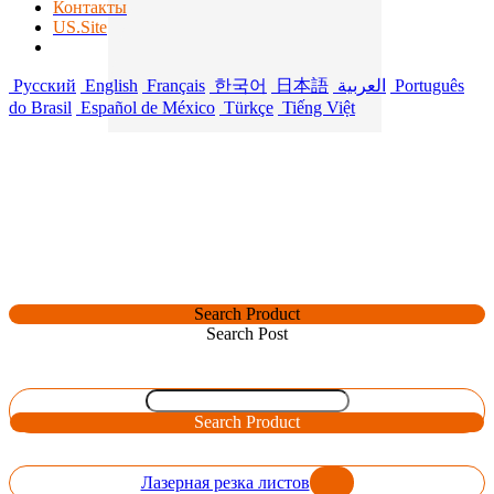
Контакты
US.Site
Русский
English
Français
한국어
日本語
العربية
Português
do Brasil
Español de México
Türkçe
Tiếng Việt
Search Product
Search Post
Search Product
Лазерная резка листов