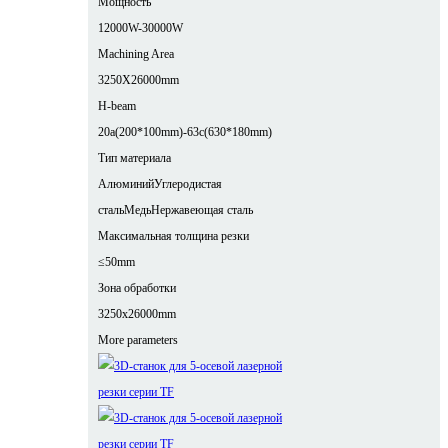
Мощность
12000W-30000W
Machining Area
3250X26000mm
H-beam
20a(200*100mm)-63c(630*180mm)
Тип материала
Алюминий
Углеродистая
сталь
Медь
Нержавеющая сталь
Максимальная толщина резки
≤50mm
Зона обработки
3250x26000mm
More parameters