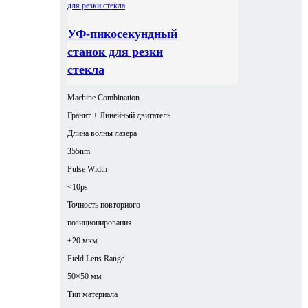
УФ-пикосекундный
станок для резки
стекла
Machine Combination
Гранит + Линейный двигатель
Длина волны лазера
355nm
Pulse Width
<10ps
Точность повторного
позиционирования
±20 мкм
Field Lens Range
50×50 мм
Тип материала