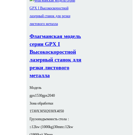
Флагманская модель
серии GPX I
Высокоскоростной
лазерный станок для
резки листового
металла
Модель
gpx1530
gpx2040
Зона обработки
1530X3050
2030X4050
Грузоподъемность стола：
≤12kw (1000kg)30mm
≤12kw
(1900kg) 30mm