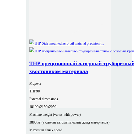
THP прецизионный лазерный труборезный
хвостовиком материала
Модель
THP90
External dimensions
10100x2150x2050
Machine weight (varies with power)
3800 кг (включая автоматический склад материалов)
Maximum chuck speed