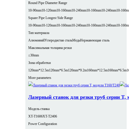
Round Pipe Diameter Range
10-90mm
10-120mm
10-160mm
10-240mm
10-160mm
10-240mm
10-160
Square Pipe Longest Side Range
10-90mm
10-120mm
10-160mm
10-240mm
10-160mm
10-240mm
10-160
Тип материала
Алюминий
Углеродистая сталь
Медь
Нержавеющая сталь
Максимальная толщина резки
≤30mm
Зона обработки
120mm*12.5m
120mm*6.5m
120mm*9.2m
160mm*12.5m
160mm*6.5m
1
More parameters
Лазерный станок для резки труб серии T, 
Модель станка
XT-T1606
XT-T2406
Power Configuration