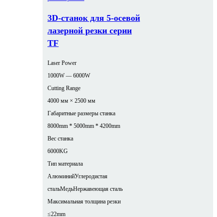
3D-станок для 5-осевой
лазерной резки серии
TF
Laser Power
1000W — 6000W
Cutting Range
4000 мм × 2500 мм
Габаритные размеры станка
8000mm * 5000mm * 4200mm
Вес станка
6000KG
Тип материала
Алюминий
Углеродистая
сталь
Медь
Нержавеющая сталь
Максимальная толщина резки
≤22mm