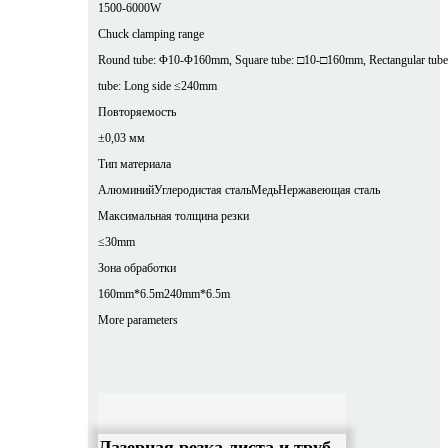
1500-6000W
Chuck clamping range
Round tube: Φ10-Φ160mm, Square tube: □10-□160mm, Rectangular tube
tube: Long side ≤240mm
Повторяемость
±0,03 мм
Тип материала
Алюминий
Углеродистая сталь
Медь
Нержавеющая сталь
Максимальная толщина резки
≤30mm
Зона обработки
160mm*6.5m
240mm*6.5m
More parameters
Лазерная резка листа и труб