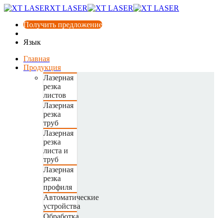
XT LASER
Получить предложение
Язык
Главная
Продукция
Лазерная
резка
листов
Лазерная
резка
труб
Лазерная
резка
листа и
труб
Лазерная
резка
профиля
Автоматические
устройства
Обработка