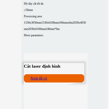
Độ dày cắt tối đa
≤50mm
Processing area
1530x3050mm
1530x6100mm
160mmx6m
2030x4050
mm
2030x6100mm
240mm*6m
More parameters
Cắt laser định hình
Xem tất cả