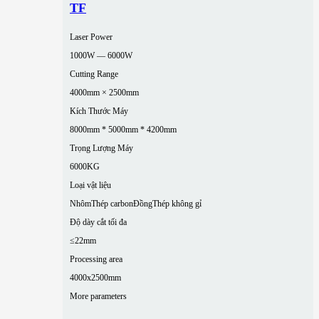
TF
Laser Power
1000W — 6000W
Cutting Range
4000mm × 2500mm
Kích Thước Máy
8000mm * 5000mm * 4200mm
Trọng Lượng Máy
6000KG
Loại vật liệu
Nhôm
Thép carbon
Đồng
Thép không gỉ
Độ dày cắt tối đa
≤22mm
Processing area
4000x2500mm
More parameters