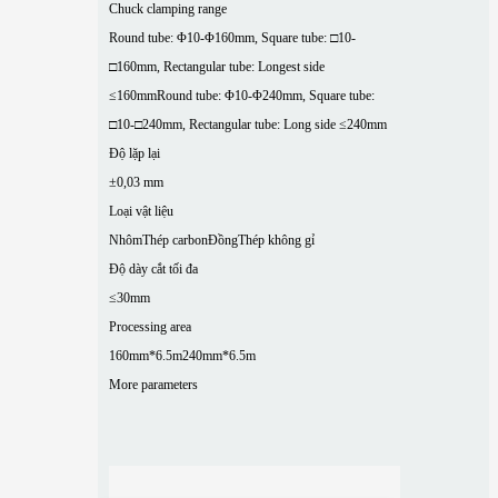
Chuck clamping range
Round tube: Φ10-Φ160mm, Square tube: □10-
□160mm, Rectangular tube: Longest side
≤160mm
Round tube: Φ10-Φ240mm, Square tube:
□10-□240mm, Rectangular tube: Long side ≤240mm
Độ lặp lại
±0,03 mm
Loại vật liệu
Nhôm
Thép carbon
Đồng
Thép không gỉ
Độ dày cắt tối đa
≤30mm
Processing area
160mm*6.5m
240mm*6.5m
More parameters