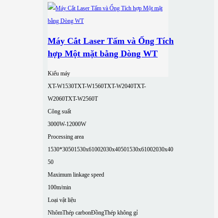
Máy Cắt Laser Tấm và Ống Tích
hợp Một mặt bằng Dòng WT
Kiểu máy
XT-W1530T
XT-W1560T
XT-W2040T
XT-
W2060T
XT-W2560T
Công suất
3000W-12000W
Processing area
1530*3050
1530x6100
2030x4050
1530x6100
2030x40
50
Maximum linkage speed
100m/min
Loại vật liệu
Nhôm
Thép carbon
Đồng
Thép không gỉ