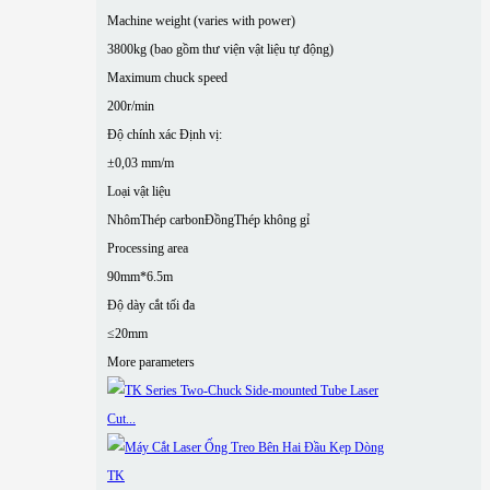
Machine weight (varies with power)
3800kg (bao gồm thư viện vật liệu tự động)
Maximum chuck speed
200r/min
Độ chính xác Định vị:
±0,03 mm/m
Loại vật liệu
Nhôm
Thép carbon
Đồng
Thép không gỉ
Processing area
90mm*6.5m
Độ dày cắt tối đa
≤20mm
More parameters