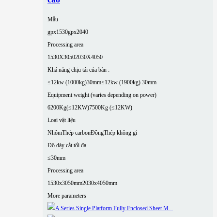
Mẫu
gpx1530
gpx2040
Processing area
1530X3050
2030X4050
Khả năng chịu tải của bàn :
≤12kw (1000kg)30mm
≤12kw (1900kg) 30mm
Equipment weight (varies depending on power)
6200Kg(≤12KW)
7500Kg (≤12KW)
Loại vật liệu
Nhôm
Thép carbon
Đồng
Thép không gỉ
Độ dày cắt tối đa
≤30mm
Processing area
1530x3050mm
2030x4050mm
More parameters