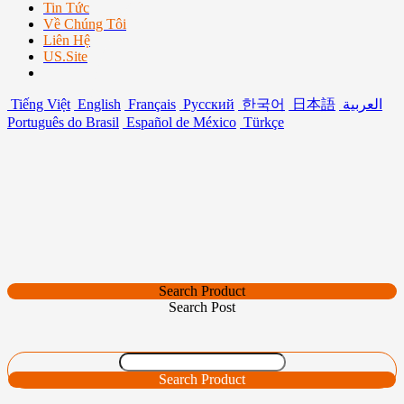
Tin Tức
Về Chúng Tôi
Liên Hệ
US.Site
Tiếng Việt
English
Français
Русский
한국어
日本語
العربية
Português do Brasil
Español de México
Türkçe
Search Product
Search Post
Search Product