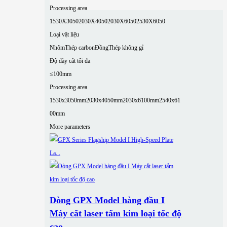
Processing area
1530X3050
2030X4050
2030X6050
2530X6050
Loại vật liệu
Nhôm
Thép carbon
Đồng
Thép không gỉ
Độ dày cắt tối đa
≤100mm
Processing area
1530x3050mm
2030x4050mm
2030x6100mm
2540x61
00mm
More parameters
Dòng GPX Model hàng đầu I
Máy cắt laser tấm kim loại tốc độ
cao