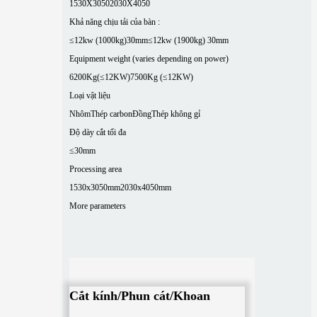
1530X3050
2030X4050
Khả năng chịu tải của bàn :
≤12kw (1000kg)30mm
≤12kw (1900kg) 30mm
Equipment weight (varies depending on power)
6200Kg(≤12KW)
7500Kg (≤12KW)
Loại vật liệu
Nhôm
Thép carbon
Đồng
Thép không gỉ
Độ dày cắt tối đa
≤30mm
Processing area
1530x3050mm
2030x4050mm
More parameters
Cắt kính/Phun cát/Khoan