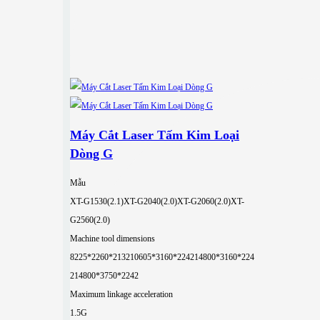
Máy Cắt Laser Tấm Kim Loại
Dòng G
Mẫu
XT-G1530(2.1)
XT-G2040(2.0)
XT-G2060(2.0)
XT-
G2560(2.0)
Machine tool dimensions
8225*2260*2132
10605*3160*2242
14800*3160*224
2
14800*3750*2242
Maximum linkage acceleration
1.5G