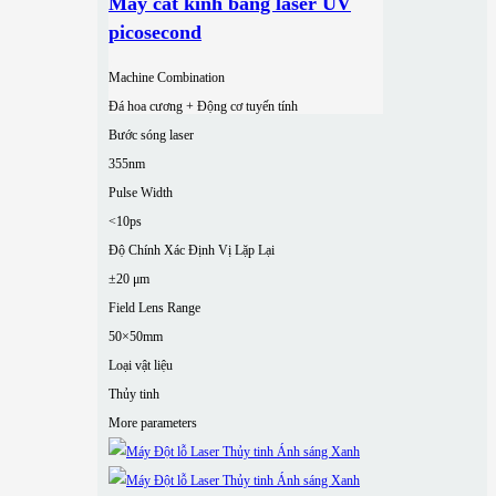
Máy cắt kính bằng laser UV
picosecond
Machine Combination
Đá hoa cương + Động cơ tuyến tính
Bước sóng laser
355nm
Pulse Width
<10ps
Độ Chính Xác Định Vị Lặp Lại
±20 μm
Field Lens Range
50×50mm
Loại vật liệu
Thủy tinh
More parameters