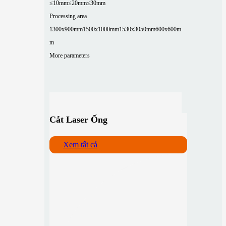
≤10mm
≤20mm
≤30mm
Processing area
1300x900mm
1500x1000mm
1530x3050mm
600x600m
m
More parameters
Cắt Laser Ống
Xem tất cả