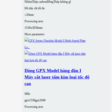
Nhôm
Thép carbon
Đồng
Thép không gỉ
Độ dày cắt tối đa
≤20mm
Processing area
1530x3050mm
More parameters
Dòng GPX Model hàng đầu I
Máy cắt laser tấm kim loại tốc độ
cao
Mẫu
gpx1530
gpx2040
Processing area