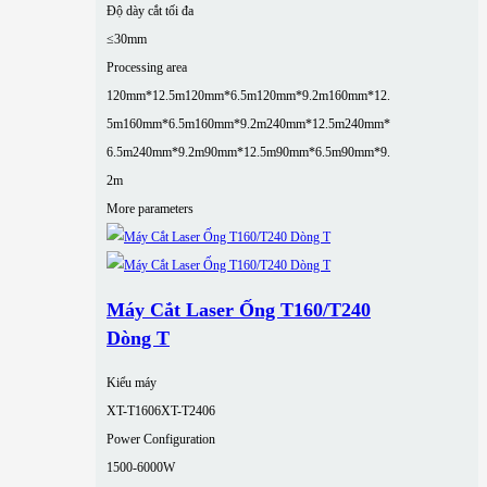
Độ dày cắt tối đa
≤30mm
Processing area
120mm*12.5m
120mm*6.5m
120mm*9.2m
160mm*12.
5m
160mm*6.5m
160mm*9.2m
240mm*12.5m
240mm*
6.5m
240mm*9.2m
90mm*12.5m
90mm*6.5m
90mm*9.
2m
More parameters
Máy Cắt Laser Ống T160/T240
Dòng T
Kiểu máy
XT-T1606
XT-T2406
Power Configuration
1500-6000W