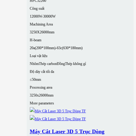
HPC32260
Công suất
12000W-30000W
Machining Area
3250X26000mm
H-beam
20a(200*100mm)-63c(630*180mm)
Loại vật liệu
Nhôm
Thép carbon
Đồng
Thép không gỉ
Độ dày cắt tối đa
≤50mm
Processing area
3250x26000mm
More parameters
Máy Cắt Laser 3D 5 Trục Dòng