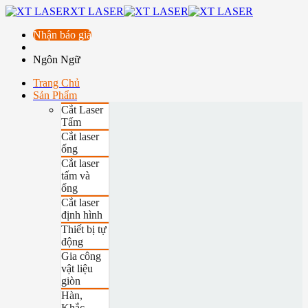
XT LASER
Nhận báo giá
Ngôn Ngữ
Trang Chủ
Sản Phẩm
Cắt Laser
Tấm
Cắt laser
ống
Cắt laser
tấm và
ống
Cắt laser
định hình
Thiết bị tự
động
Gia công
vật liệu
giòn
Hàn,
Khắc,