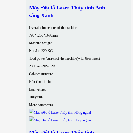
Máy Đột lỗ Laser Thủy tinh Ánh
sáng Xanh
Overall dimensions of themachine
790*1250*1670mm
Machine weight
Khoảng 220 KG
Total power/currentof the machine(with 6ow laser)
2800W/220V/12A
Cabinet structure
Hàn tấm kim loại
Loại vật liệu
Thủy tinh
More parameters
Máy Đột lỗ Laser Thủy tinh