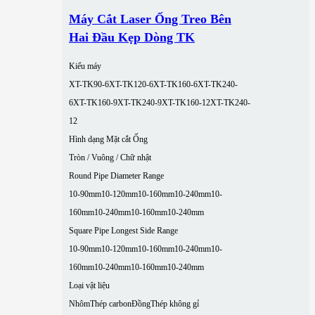
Máy Cắt Laser Ống Treo Bên
Hai Đầu Kẹp Dòng TK
Kiểu máy
XT-TK90-6
XT-TK120-6
XT-TK160-6
XT-TK240-
6
XT-TK160-9
XT-TK240-9
XT-TK160-12
XT-TK240-
12
Hình dạng Mặt cắt Ống
Tròn / Vuông / Chữ nhật
Round Pipe Diameter Range
10-90mm
10-120mm
10-160mm
10-240mm
10-
160mm
10-240mm
10-160mm
10-240mm
Square Pipe Longest Side Range
10-90mm
10-120mm
10-160mm
10-240mm
10-
160mm
10-240mm
10-160mm
10-240mm
Loại vật liệu
Nhôm
Thép carbon
Đồng
Thép không gỉ