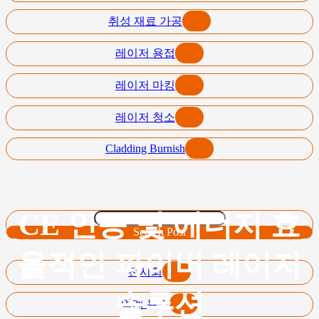
취성 재료 가공
레이저 용접
레이저 마킹
레이저 청소
Cladding Burnish
CE 인증 및 에너지 효
Search Post
율적인 파이버 레이저
전시회
솔루션
업계 뉴스