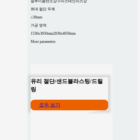
알루미늄
탄소강
구리
스테인리스강
최대 절단 두께
≤30mm
가공 영역
1530x3050mm
2030x4050mm
More parameters
유리 절단/샌드블라스팅/드릴
링
모두 보기