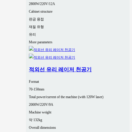
2800W/220V/12A
Cabinet structure
판금 용접
재질 유형
유리
More parameters
적외선 유리 레이저 천공기
Format
70-150mm
Total power/current of the machine (with 120W laser)
2000W/220V/9A
Machine weight
약 132kg
Overall dimensions