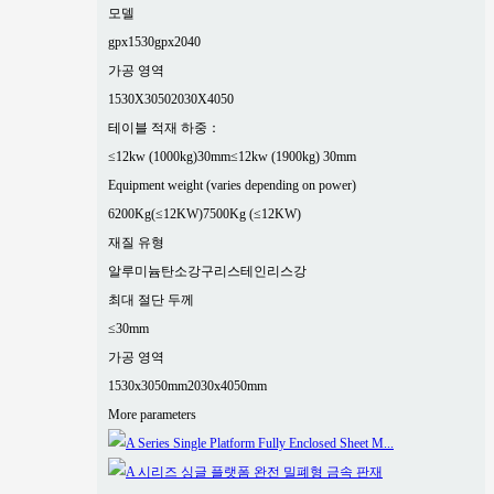
모델
gpx1530
gpx2040
가공 영역
1530X3050
2030X4050
테이블 적재 하중：
≤12kw (1000kg)30mm
≤12kw (1900kg) 30mm
Equipment weight (varies depending on power)
6200Kg(≤12KW)
7500Kg (≤12KW)
재질 유형
알루미늄
탄소강
구리
스테인리스강
최대 절단 두께
≤30mm
가공 영역
1530x3050mm
2030x4050mm
More parameters