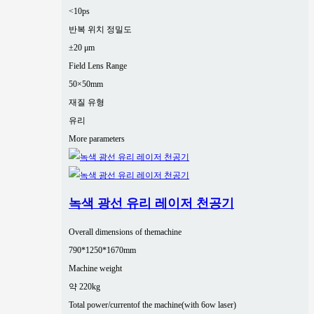
<10ps
반복 위치 정밀도
±20 μm
Field Lens Range
50×50mm
재질 유형
유리
More parameters
녹색 광선 유리 레이저 천공기
Overall dimensions of themachine
790*1250*1670mm
Machine weight
약 220kg
Total power/currentof the machine(with 6ow laser)