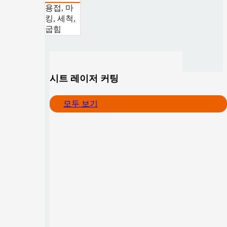
용접, 마
킹, 세척,
굽힘
시트 레이저 커팅
모두 보기