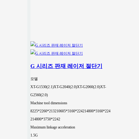
G 시리즈 판재 레이저 절단기
모델
XT-G1530(2.1)
XT-G2040(2.0)
XT-G2060(2.0)
XT-
G2560(2.0)
Machine tool dimensions
8225*2260*2132
10605*3160*2242
14800*3160*224
2
14800*3750*2242
Maximum linkage acceleration
1.5G