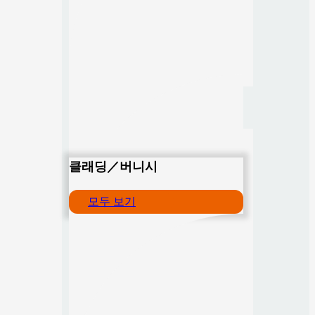
클래딩／버니시
모두 보기