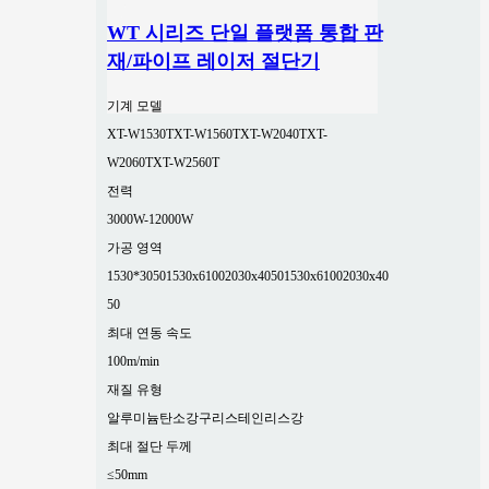
WT 시리즈 단일 플랫폼 통합 판
재/파이프 레이저 절단기
기계 모델
XT-W1530T
XT-W1560T
XT-W2040T
XT-
W2060T
XT-W2560T
전력
3000W-12000W
가공 영역
1530*3050
1530x6100
2030x4050
1530x6100
2030x40
50
최대 연동 속도
100m/min
재질 유형
알루미늄
탄소강
구리
스테인리스강
최대 절단 두께
≤50mm