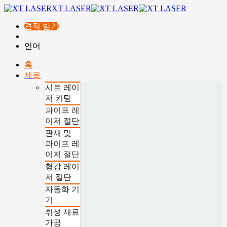
XT LASER
견적 받기
언어
홈
제품
시트 레이
저 커팅
파이프 레
이저 절단
판재 및
파이프 레
이저 절단
형강 레이
저 절단
자동화 기
기
취성 재료
가공