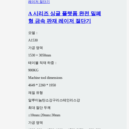
A 시리즈 싱글 플랫폼 완전 밀폐
형 금속 판재 레이저 절단기
모델：
A1530
가공 영역
1530 × 3050mm
테이블 적재 하중：
900KG
Machine tool dimensions
4649 * 2260 * 1950
재질 유형
알루미늄
탄소강
구리
스테인리스강
최대 절단 두께
≤10mm
≤20mm
≤30mm
가공 영역