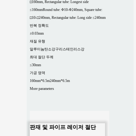
□160mm, Rectangular tube: Longest side
≤160mm
Round tube: Φ10-Φ240mm, Square tube:
□10-□240mm, Rectangular tube: Long side ≤240mm
반복 정확도
±0.03mm
재질 유형
알루미늄
탄소강
구리
스테인리스강
최대 절단 두께
≤30mm
가공 영역
160mm*6.5m
240mm*6.5m
More parameters
판재 및 파이프 레이저 절단