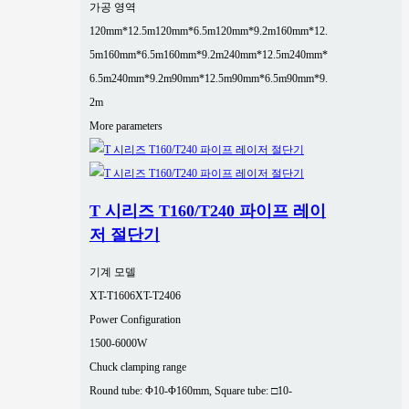
가공 영역
120mm*12.5m
120mm*6.5m
120mm*9.2m
160mm*12.
5m
160mm*6.5m
160mm*9.2m
240mm*12.5m
240mm*
6.5m
240mm*9.2m
90mm*12.5m
90mm*6.5m
90mm*9.
2m
More parameters
T 시리즈 T160/T240 파이프 레이
저 절단기
기계 모델
XT-T1606
XT-T2406
Power Configuration
1500-6000W
Chuck clamping range
Round tube: Φ10-Φ160mm, Square tube: □10-