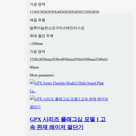
가공 영역
1530X3050
2030X4050
2030X6050
2530X6050
재질 유형
알루미늄
탄소강
구리
스테인리스강
최대 절단 두께
≤100mm
가공 영역
1530x3050mm
2030x4050mm
2030x6100mm
2540x61
00mm
More parameters
GPX 시리즈 플래그십 모델 I 고
속 판재 레이저 절단기