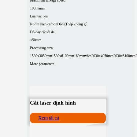
Maximum linkage speed
100m/min
Loại vật liệu
Nhôm
Thép carbon
Đồng
Thép không gỉ
Độ dày cắt tối đa
≤50mm
Processing area
1530x3050mm
1530x6100mm
160mmx6m
2030x4050mm
2030x6100mm
More parameters
Cắt laser định hình
Xem tất cả