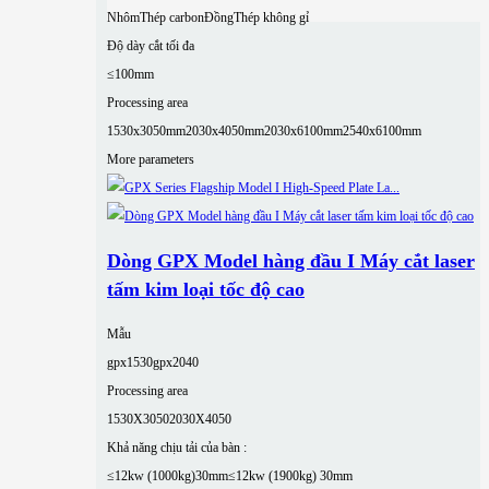
Nhôm
Thép carbon
Đồng
Thép không gỉ
Độ dày cắt tối đa
≤100mm
Processing area
1530x3050mm
2030x4050mm
2030x6100mm
2540x6100mm
More parameters
Dòng GPX Model hàng đầu I Máy cắt laser
tấm kim loại tốc độ cao
Mẫu
gpx1530
gpx2040
Processing area
1530X3050
2030X4050
Khả năng chịu tải của bàn :
≤12kw (1000kg)30mm
≤12kw (1900kg) 30mm