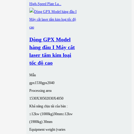
Dòng GPX Model
hàng đầu I Máy cắt
laser tấm kim loại
tốc độ cao
Mẫu
gpx1530
gpx2040
Processing area
1530X3050
2030X4050
Khả năng chịu tải của bàn :
≤12kw (1000kg)30mm
≤12kw
(1900kg) 30mm
Equipment weight (varies