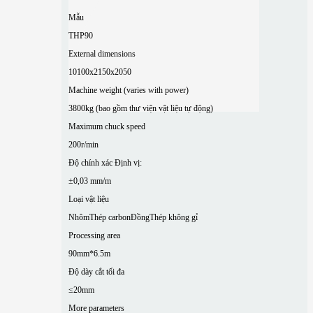
Mẫu
THP90
External dimensions
10100x2150x2050
Machine weight (varies with power)
3800kg (bao gồm thư viện vật liệu tự động)
Maximum chuck speed
200r/min
Độ chính xác Định vị:
±0,03 mm/m
Loại vật liệu
Nhôm
Thép carbon
Đồng
Thép không gỉ
Processing area
90mm*6.5m
Độ dày cắt tối đa
≤20mm
More parameters