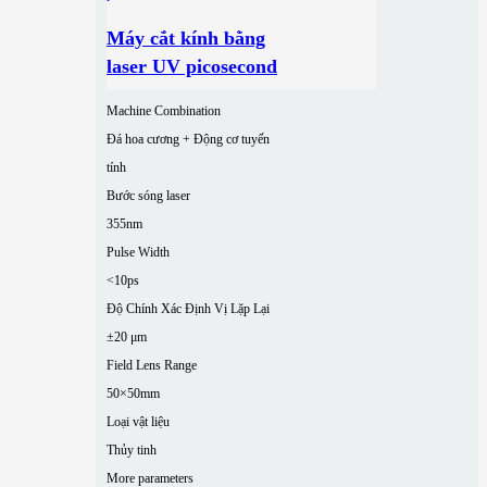
Máy cắt kính bằng
laser UV picosecond
Machine Combination
Đá hoa cương + Động cơ tuyến
tính
Bước sóng laser
355nm
Pulse Width
<10ps
Độ Chính Xác Định Vị Lặp Lại
±20 μm
Field Lens Range
50×50mm
Loại vật liệu
Thủy tinh
More parameters