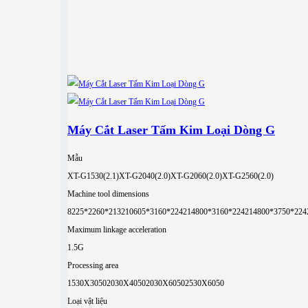
Máy Cắt Laser Tấm Kim Loại Dòng G
Mẫu
XT-G1530(2.1)
XT-G2040(2.0)
XT-G2060(2.0)
XT-G2560(2.0)
Machine tool dimensions
8225*2260*2132
10605*3160*2242
14800*3160*2242
14800*3750*224
Maximum linkage acceleration
1.5G
Processing area
1530X3050
2030X4050
2030X6050
2530X6050
Loại vật liệu