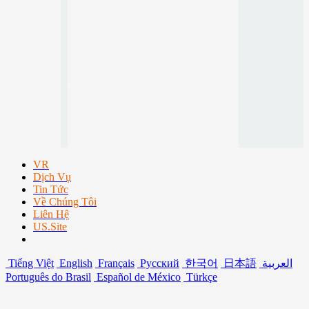
VR
Dịch Vụ
Tin Tức
Về Chúng Tôi
Liên Hệ
US.Site
Tiếng Việt
English
Français
Русский
한국어
日本語
العربية
Português do Brasil
Español de México
Türkçe