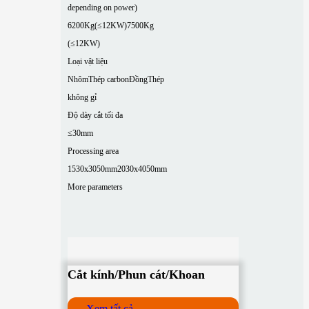
depending on power)
6200Kg(≤12KW)
7500Kg
(≤12KW)
Loại vật liệu
Nhôm
Thép carbon
Đồng
Thép
không gỉ
Độ dày cắt tối đa
≤30mm
Processing area
1530x3050mm
2030x4050mm
More parameters
Cắt kính/Phun cát/Khoan
Xem tất cả