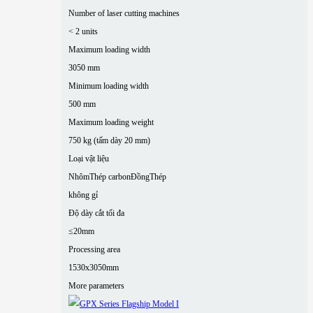
Number of laser cutting machines
< 2 units
Maximum loading width
3050 mm
Minimum loading width
500 mm
Maximum loading weight
750 kg (tấm dày 20 mm)
Loại vật liệu
Nhôm
Thép carbon
Đồng
Thép
không gỉ
Độ dày cắt tối đa
≤20mm
Processing area
1530x3050mm
More parameters