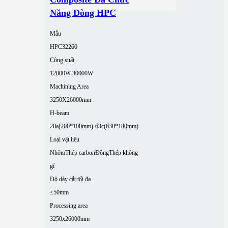
Năng Dòng HPC
Mẫu
HPC32260
Công suất
12000W-30000W
Machining Area
3250X26000mm
H-beam
20a(200*100mm)-63c(630*180mm)
Loại vật liệu
Nhôm
Thép carbon
Đồng
Thép không
gỉ
Độ dày cắt tối đa
≤50mm
Processing area
3250x26000mm