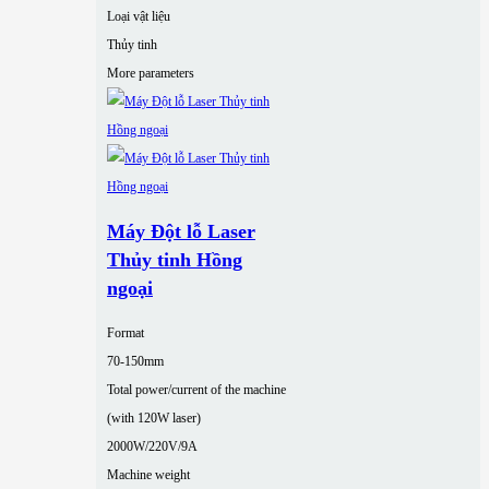
Loại vật liệu
Thủy tinh
More parameters
Máy Đột lỗ Laser
Thủy tinh Hồng
ngoại
Format
70-150mm
Total power/current of the machine
(with 120W laser)
2000W/220V/9A
Machine weight