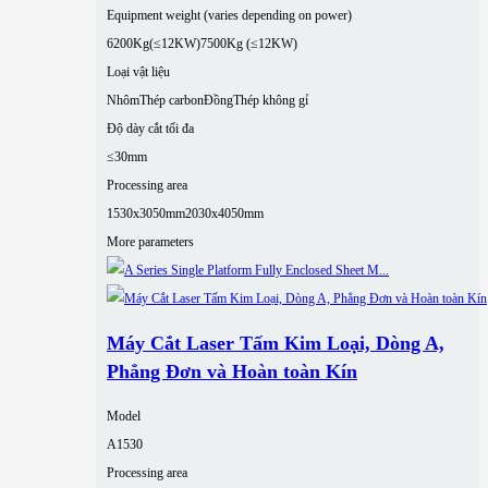
Equipment weight (varies depending on power)
6200Kg(≤12KW)
7500Kg (≤12KW)
Loại vật liệu
Nhôm
Thép carbon
Đồng
Thép không gỉ
Độ dày cắt tối đa
≤30mm
Processing area
1530x3050mm
2030x4050mm
More parameters
Máy Cắt Laser Tấm Kim Loại, Dòng A,
Phẳng Đơn và Hoàn toàn Kín
Model
A1530
Processing area