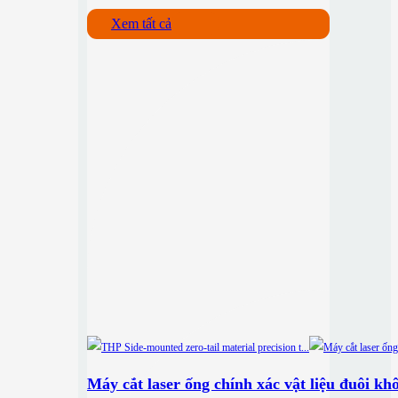
Xem tất cả
Máy cắt laser ống chính xác vật liệu đuôi k