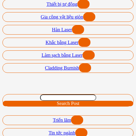
Thiết bị tự động
Gia công vật liệu giòn
Hàn Laser
Khắc bằng Laser
Làm sạch bằng Laser
Cladding Burnish
Search Post
Triển lãm
Tin tức ngành