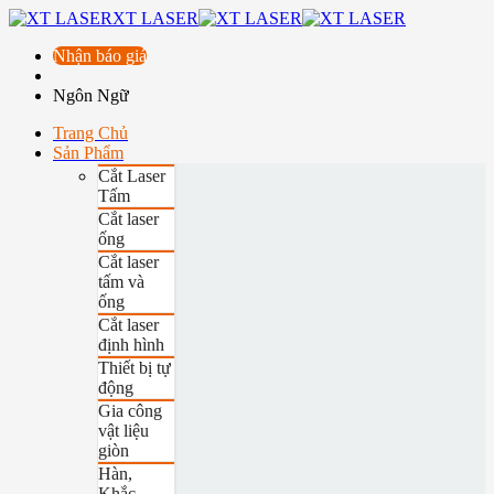
XT LASER
Nhận báo giá
Ngôn Ngữ
Trang Chủ
Sản Phẩm
Cắt Laser
Tấm
Cắt laser
ống
Cắt laser
tấm và
ống
Cắt laser
định hình
Thiết bị tự
động
Gia công
vật liệu
giòn
Hàn,
Khắc,