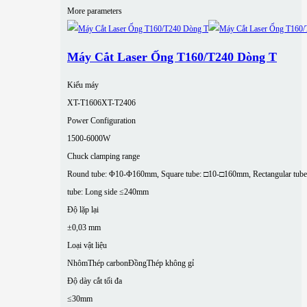
More parameters
Máy Cắt Laser Ống T160/T240 Dòng T
Kiểu máy
XT-T1606
XT-T2406
Power Configuration
1500-6000W
Chuck clamping range
Round tube: Φ10-Φ160mm, Square tube: □10-□160mm, Rectangular tube
tube: Long side ≤240mm
Độ lặp lại
±0,03 mm
Loại vật liệu
Nhôm
Thép carbon
Đồng
Thép không gỉ
Độ dày cắt tối đa
≤30mm