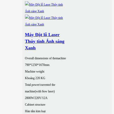
Máy Đột lỗ Laser
Thủy tinh Ánh sáng
Xanh
Overall dimensions of themachine
790*1250*1670mm
Machine weight
Khoảng 220 KG
Total power/currentof the
machine(with 6ow laser)
2800W/220V/12A
Cabinet structure
Hàn tấm kim loại