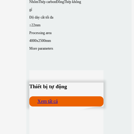
Nhôm
Thép carbon
Đồng
Thép không
gỉ
Độ dày cắt tối đa
≤22mm
Processing area
4000x2500mm
More parameters
Thiết bị tự động
Xem tất cả