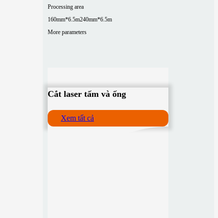
Processing area
160mm*6.5m
240mm*6.5m
More parameters
Cắt laser tấm và ống
Xem tất cả