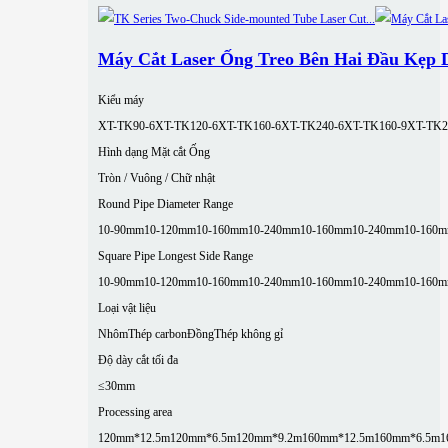
Máy Cắt Laser Ống Treo Bên Hai Đầu Kẹp
Kiểu máy
XT-TK90-6
XT-TK120-6
XT-TK160-6
XT-TK240-6
XT-TK160-9
XT-TK2
Hình dạng Mặt cắt Ống
Tròn / Vuông / Chữ nhật
Round Pipe Diameter Range
10-90mm
10-120mm
10-160mm
10-240mm
10-160mm
10-240mm
10-160
Square Pipe Longest Side Range
10-90mm
10-120mm
10-160mm
10-240mm
10-160mm
10-240mm
10-160
Loại vật liệu
Nhôm
Thép carbon
Đồng
Thép không gỉ
Độ dày cắt tối đa
≤30mm
Processing area
120mm*12.5m
120mm*6.5m
120mm*9.2m
160mm*12.5m
160mm*6.5m
1