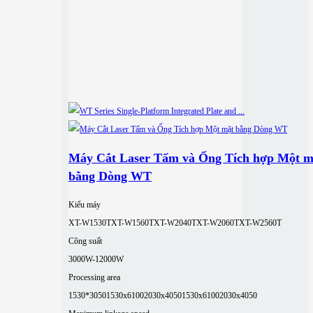
Máy Cắt Laser Tấm và Ống Tích hợp Một m
bằng Dòng WT
Kiểu máy
XT-W1530T
XT-W1560T
XT-W2040T
XT-W2060T
XT-W2560T
Công suất
3000W-12000W
Processing area
1530*3050
1530x6100
2030x4050
1530x6100
2030x4050