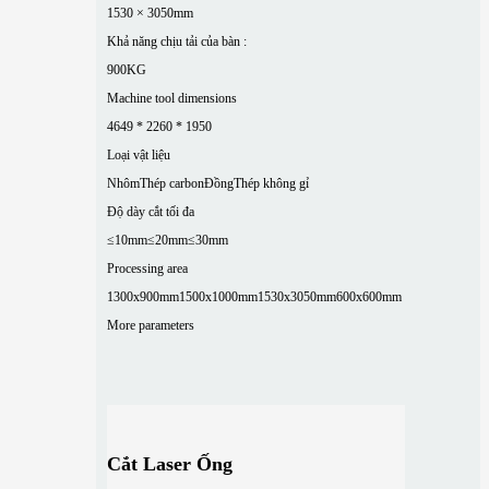
1530 × 3050mm
Khả năng chịu tải của bàn :
900KG
Machine tool dimensions
4649 * 2260 * 1950
Loại vật liệu
Nhôm
Thép carbon
Đồng
Thép không gỉ
Độ dày cắt tối đa
≤10mm
≤20mm
≤30mm
Processing area
1300x900mm
1500x1000mm
1530x3050mm
600x600mm
More parameters
Cắt Laser Ống