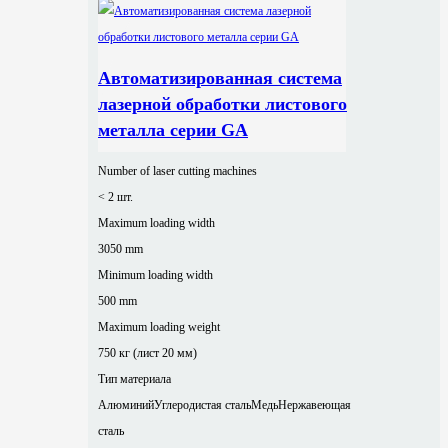
Автоматизированная система
лазерной обработки листового
металла серии GA
Number of laser cutting machines
< 2 шт.
Maximum loading width
3050 mm
Minimum loading width
500 mm
Maximum loading weight
750 кг (лист 20 мм)
Тип материала
Алюминий
Углеродистая сталь
Медь
Нержавеющая
сталь