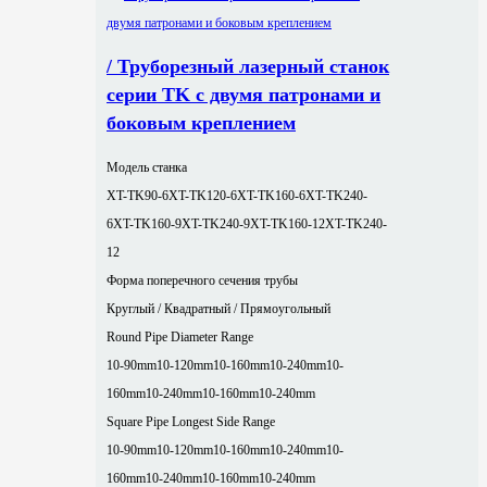
/ Труборезный лазерный станок
серии TK с двумя патронами и
боковым креплением
Модель станка
XT-TK90-6
XT-TK120-6
XT-TK160-6
XT-TK240-
6
XT-TK160-9
XT-TK240-9
XT-TK160-12
XT-TK240-
12
Форма поперечного сечения трубы
Круглый / Квадратный / Прямоугольный
Round Pipe Diameter Range
10-90mm
10-120mm
10-160mm
10-240mm
10-
160mm
10-240mm
10-160mm
10-240mm
Square Pipe Longest Side Range
10-90mm
10-120mm
10-160mm
10-240mm
10-
160mm
10-240mm
10-160mm
10-240mm