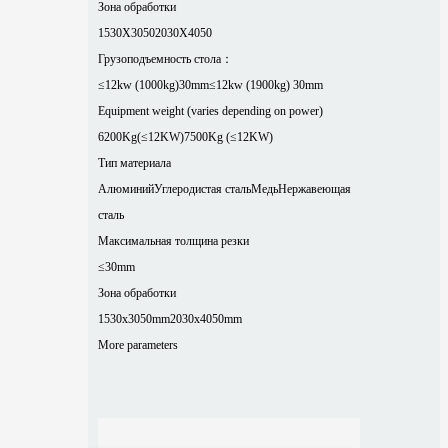
Зона обработки
1530X3050
2030X4050
Грузоподъемность стола：
≤12kw (1000kg)30mm
≤12kw (1900kg) 30mm
Equipment weight (varies depending on power)
6200Kg(≤12KW)
7500Kg (≤12KW)
Тип материала
Алюминий
Углеродистая сталь
Медь
Нержавеющая
сталь
Максимальная толщина резки
≤30mm
Зона обработки
1530x3050mm
2030x4050mm
More parameters