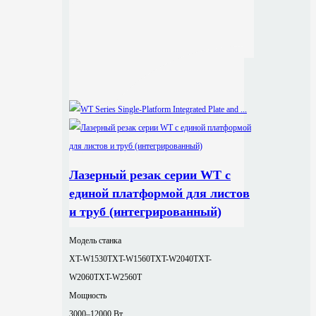
Лазерный резак серии WT с
единой платформой для листов
и труб (интегрированный)
Модель станка
XT-W1530T
XT-W1560T
XT-W2040T
XT-
W2060T
XT-W2560T
Мощность
3000–12000 Вт