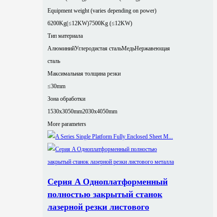
Equipment weight (varies depending on power)
6200Kg(≤12KW)
7500Kg (≤12KW)
Тип материала
Алюминий
Углеродистая сталь
Медь
Нержавеющая
сталь
Максимальная толщина резки
≤30mm
Зона обработки
1530x3050mm
2030x4050mm
More parameters
Серия A Одноплатформенный
полностью закрытый станок
лазерной резки листового