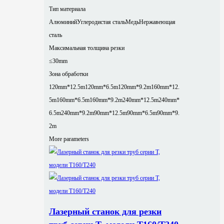
Тип материала
Алюминий
Углеродистая сталь
Медь
Нержавеющая
сталь
Максимальная толщина резки
≤30mm
Зона обработки
120mm*12.5m
120mm*6.5m
120mm*9.2m
160mm*12.
5m
160mm*6.5m
160mm*9.2m
240mm*12.5m
240mm*
6.5m
240mm*9.2m
90mm*12.5m
90mm*6.5m
90mm*9.
2m
More parameters
Лазерный станок для резки