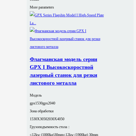
More parameters
Флагманская модель серии
GPX I Высокоскоростной
лазерный станок для резки
листового металла
Модель
gpx1530
gpx2040
Зона обработки
1530X3050
2030X4050
Грузоподъемность стола：
≤12kw (1000kg)30mm
≤12kw (1900kg) 30mm