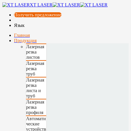
XT LASER
Получить предложение
Язык
Главная
Продукция
Лазерная
резка
листов
Лазерная
резка
труб
Лазерная
резка
листа и
труб
Лазерная
резка
профиля
Автомати
ческие
устройств