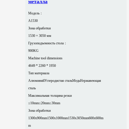
металла
Модель：
A1530
Зона обработки
1530 × 3050 мм
Грузоподъемность стола：
900KG
Machine tool dimensions
4649 * 2260 * 1950
Тип материала
Алюминий
Углеродистая сталь
Медь
Нержавеющая
сталь
Максимальная толщина резки
≤10mm
≤20mm
≤30mm
Зона обработки
1300x900mm
1500x1000mm
1530x3050mm
600x600m
m