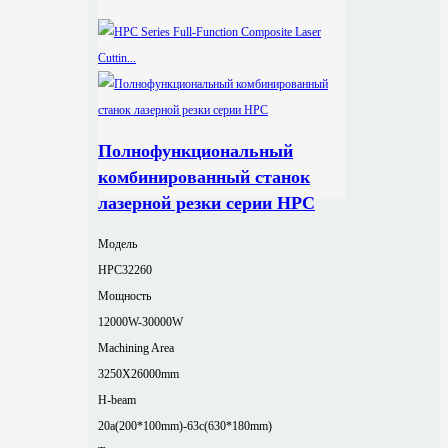
Полнофункциональный
комбинированный станок
лазерной резки серии HPC
Модель
HPC32260
Мощность
12000W-30000W
Machining Area
3250X26000mm
H-beam
20a(200*100mm)-63c(630*180mm)