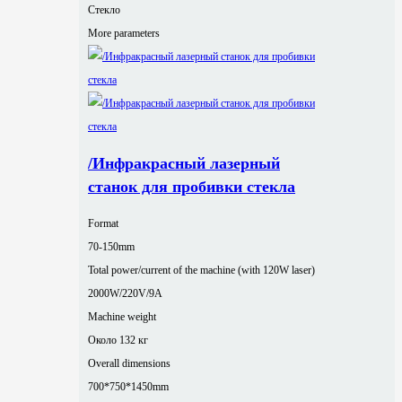
Стекло
More parameters
/Инфракрасный лазерный
станок для пробивки стекла
Format
70-150mm
Total power/current of the machine (with 120W laser)
2000W/220V/9A
Machine weight
Около 132 кг
Overall dimensions
700*750*1450mm