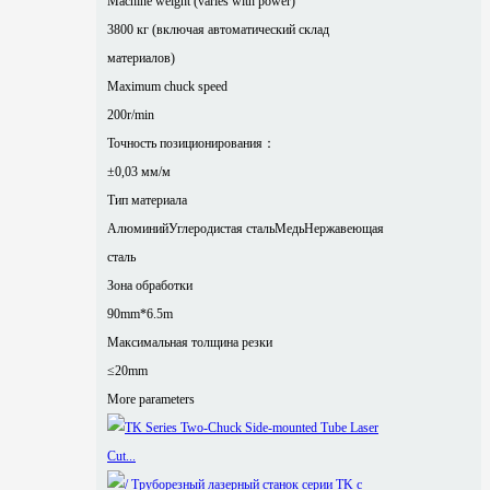
Machine weight (varies with power)
3800 кг (включая автоматический склад
материалов)
Maximum chuck speed
200r/min
Точность позиционирования：
±0,03 мм/м
Тип материала
Алюминий
Углеродистая сталь
Медь
Нержавеющая
сталь
Зона обработки
90mm*6.5m
Максимальная толщина резки
≤20mm
More parameters