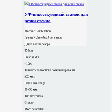
УФ-пикосекундный станок для
резки стекла
Machine Combination
Гранит + Линейный двигатель
Длина волны лазера
355nm
Pulse Width
<10ps
Точность повторного позиционирования
±20 мкм
Field Lens Range
50×50 мм
Тип материала
Стекло
More parameters