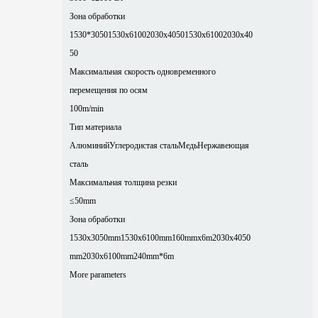
Зона обработки
1530*3050
1530x6100
2030x4050
1530x6100
2030x40
50
Максимальная скорость одновременного
перемещения по осям
100m/min
Тип материала
Алюминий
Углеродистая сталь
Медь
Нержавеющая
сталь
Максимальная толщина резки
≤50mm
Зона обработки
1530x3050mm
1530x6100mm
160mmx6m
2030x4050
mm
2030x6100mm
240mm*6m
More parameters