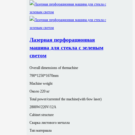
Лазерная перфорационная
машина для стекла с зеленым
светом
Overall dimensions of themachine
790*1250*1670mm
Machine weight
Около 220 кг
Total power/currentof the machine(with 6ow laser)
2800W/220V/12A
Cabinet structure
Сварка листового металла
Тип материала