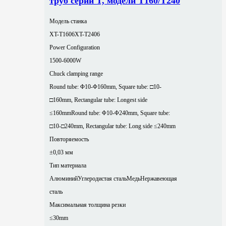
труб серии T, модели T160/T240
Модель станка
XT-T1606
XT-T2406
Power Configuration
1500-6000W
Chuck clamping range
Round tube: Φ10-Φ160mm, Square tube: □10-
□160mm, Rectangular tube: Longest side
≤160mm
Round tube: Φ10-Φ240mm, Square tube:
□10-□240mm, Rectangular tube: Long side ≤240mm
Повторяемость
±0,03 мм
Тип материала
Алюминий
Углеродистая сталь
Медь
Нержавеющая
сталь
Максимальная толщина резки
≤30mm