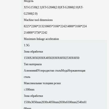
Модель
XT-G1530(2.1)
XT-G2040(2.0)
XT-G2060(2.0)
XT-
G2560(2.0)
Machine tool dimensions
8225*2260*2132
10605*3160*2242
14800*3160*224
2
14800*3750*2242
Maximum linkage acceleration
1.5G
Зона обработки
1530X3050
2030X4050
2030X6050
2530X6050
Тип материала
Алюминий
Углеродистая сталь
Медь
Нержавеющая
сталь
Максимальная толщина резки
≤100mm
Зона обработки
1530x3050mm
2030x4050mm
2030x6100mm
2540x61
00mm