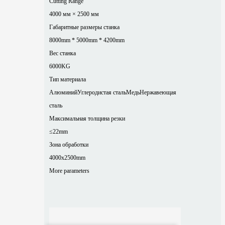
Cutting Range
4000 мм × 2500 мм
Габаритные размеры станка
8000mm * 5000mm * 4200mm
Вес станка
6000KG
Тип материала
Алюминий
Углеродистая сталь
Медь
Нержавеющая
сталь
Максимальная толщина резки
≤22mm
Зона обработки
4000x2500mm
More parameters