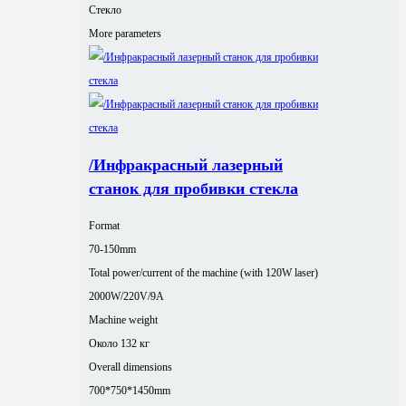
Стекло
More parameters
/Инфракрасный лазерный
станок для пробивки стекла
Format
70-150mm
Total power/current of the machine (with 120W laser)
2000W/220V/9A
Machine weight
Около 132 кг
Overall dimensions
700*750*1450mm