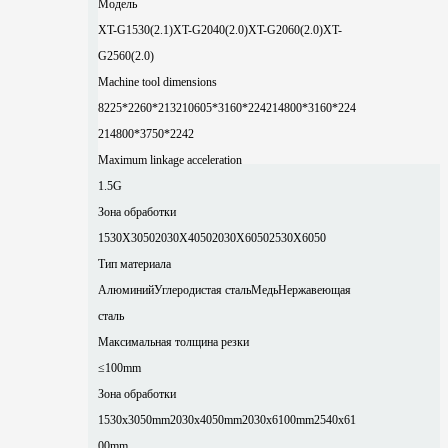
Модель
XT-G1530(2.1)
XT-G2040(2.0)
XT-G2060(2.0)
XT-
G2560(2.0)
Machine tool dimensions
8225*2260*2132
10605*3160*2242
14800*3160*224
2
14800*3750*2242
Maximum linkage acceleration
1.5G
Зона обработки
1530X3050
2030X4050
2030X6050
2530X6050
Тип материала
Алюминий
Углеродистая сталь
Медь
Нержавеющая
сталь
Максимальная толщина резки
≤100mm
Зона обработки
1530x3050mm
2030x4050mm
2030x6100mm
2540x61
00mm