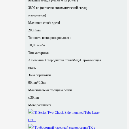
Machine weight (varies with power)
3800 кг (включая автоматический склад
материалов)
Maximum chuck speed
200r/min
Точность позиционирования：
±0,03 мм/м
Тип материала
Алюминий
Углеродистая сталь
Медь
Нержавеющая
сталь
Зона обработки
90mm*6.5m
Максимальная толщина резки
≤20mm
More parameters