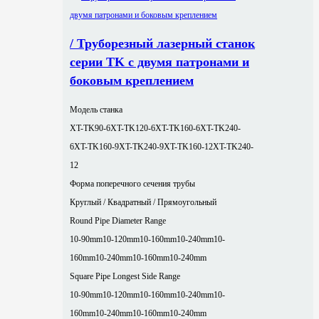
/ Труборезный лазерный станок
серии TK с двумя патронами и
боковым креплением
Модель станка
XT-TK90-6
XT-TK120-6
XT-TK160-6
XT-TK240-
6
XT-TK160-9
XT-TK240-9
XT-TK160-12
XT-TK240-
12
Форма поперечного сечения трубы
Круглый / Квадратный / Прямоугольный
Round Pipe Diameter Range
10-90mm
10-120mm
10-160mm
10-240mm
10-
160mm
10-240mm
10-160mm
10-240mm
Square Pipe Longest Side Range
10-90mm
10-120mm
10-160mm
10-240mm
10-
160mm
10-240mm
10-160mm
10-240mm