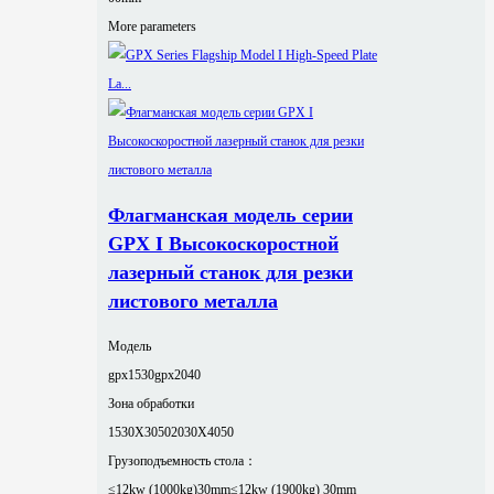
More parameters
Флагманская модель серии
GPX I Высокоскоростной
лазерный станок для резки
листового металла
Модель
gpx1530
gpx2040
Зона обработки
1530X3050
2030X4050
Грузоподъемность стола：
≤12kw (1000kg)30mm
≤12kw (1900kg) 30mm