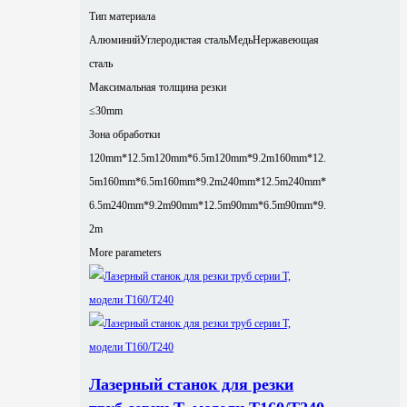
Тип материала
Алюминий
Углеродистая сталь
Медь
Нержавеющая
сталь
Максимальная толщина резки
≤30mm
Зона обработки
120mm*12.5m
120mm*6.5m
120mm*9.2m
160mm*12.
5m
160mm*6.5m
160mm*9.2m
240mm*12.5m
240mm*
6.5m
240mm*9.2m
90mm*12.5m
90mm*6.5m
90mm*9.
2m
More parameters
Лазерный станок для резки