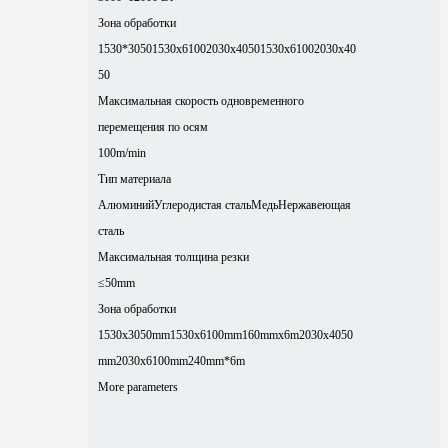
Зона обработки
1530*3050
1530x6100
2030x4050
1530x6100
2030x40
50
Максимальная скорость одновременного
перемещения по осям
100m/min
Тип материала
Алюминий
Углеродистая сталь
Медь
Нержавеющая
сталь
Максимальная толщина резки
≤50mm
Зона обработки
1530x3050mm
1530x6100mm
160mmx6m
2030x4050
mm
2030x6100mm
240mm*6m
More parameters