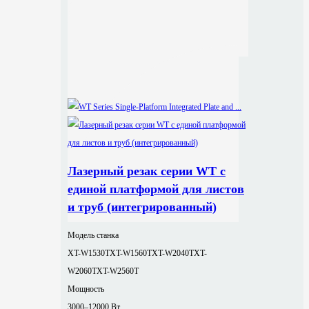
Лазерный резак серии WT с
единой платформой для листов
и труб (интегрированный)
Модель станка
XT-W1530T
XT-W1560T
XT-W2040T
XT-
W2060T
XT-W2560T
Мощность
3000–12000 Вт