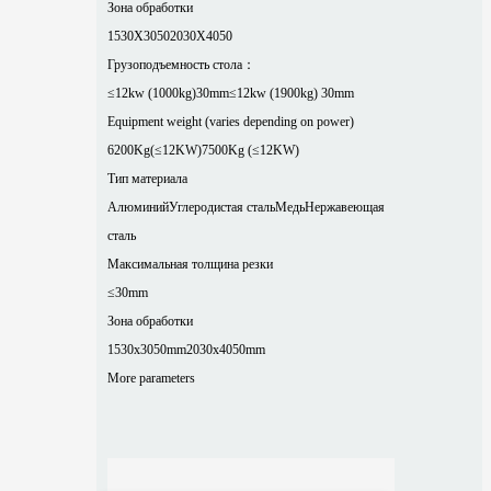
Зона обработки
1530X3050
2030X4050
Грузоподъемность стола：
≤12kw (1000kg)30mm
≤12kw (1900kg) 30mm
Equipment weight (varies depending on power)
6200Kg(≤12KW)
7500Kg (≤12KW)
Тип материала
Алюминий
Углеродистая сталь
Медь
Нержавеющая
сталь
Максимальная толщина резки
≤30mm
Зона обработки
1530x3050mm
2030x4050mm
More parameters