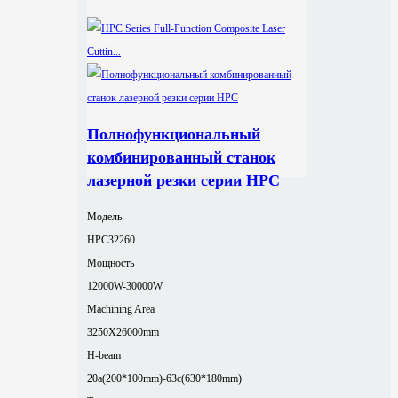
Полнофункциональный
комбинированный станок
лазерной резки серии HPC
Модель
HPC32260
Мощность
12000W-30000W
Machining Area
3250X26000mm
H-beam
20a(200*100mm)-63c(630*180mm)