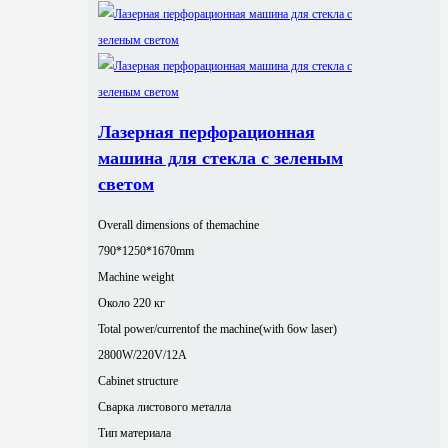
Лазерная перфорационная
машина для стекла с зеленым
светом
Overall dimensions of themachine
790*1250*1670mm
Machine weight
Около 220 кг
Total power/currentof the machine(with 6ow laser)
2800W/220V/12A
Cabinet structure
Сварка листового металла
Тип материала