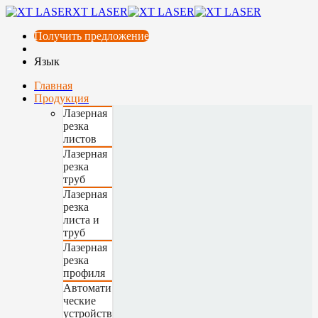
XT LASER
Получить предложение
Язык
Главная
Продукция
Лазерная
резка
листов
Лазерная
резка
труб
Лазерная
резка
листа и
труб
Лазерная
резка
профиля
Автомати
ческие
устройств