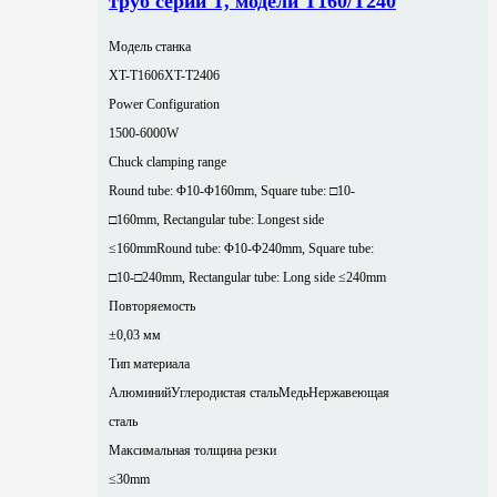
труб серии T, модели T160/T240
Модель станка
XT-T1606
XT-T2406
Power Configuration
1500-6000W
Chuck clamping range
Round tube: Φ10-Φ160mm, Square tube: □10-
□160mm, Rectangular tube: Longest side
≤160mm
Round tube: Φ10-Φ240mm, Square tube:
□10-□240mm, Rectangular tube: Long side ≤240mm
Повторяемость
±0,03 мм
Тип материала
Алюминий
Углеродистая сталь
Медь
Нержавеющая
сталь
Максимальная толщина резки
≤30mm