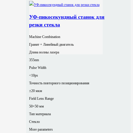
УФ-пикосекундный станок для
резки стекла
Machine Combination
Гранит + Линейный двигатель
Длина волны лазера
355nm
Pulse Width
<10ps
Точность повторного позиционирования
±20 мкм
Field Lens Range
50×50 мм
Тип материала
Стекло
More parameters