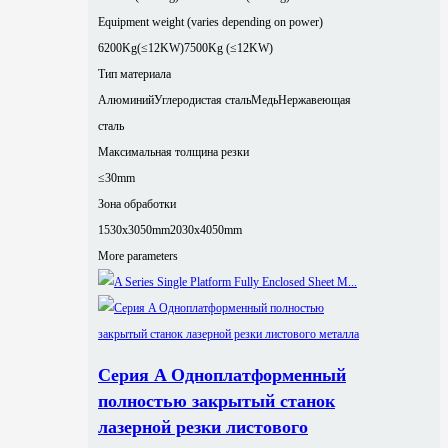
Equipment weight (varies depending on power)
6200Kg(≤12KW)
7500Kg (≤12KW)
Тип материала
Алюминий
Углеродистая сталь
Медь
Нержавеющая
сталь
Максимальная толщина резки
≤30mm
Зона обработки
1530x3050mm
2030x4050mm
More parameters
Серия A Одноплатформенный
полностью закрытый станок
лазерной резки листового