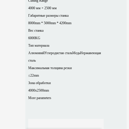
Cutting Range
4000 мм × 2500 мм
Габаритные размеры станка
8000mm * 5000mm * 4200mm
Вес станка
6000KG
Тип материала
Алюминий
Углеродистая сталь
Медь
Нержавеющая
сталь
Максимальная толщина резки
≤22mm
Зона обработки
4000x2500mm
More parameters