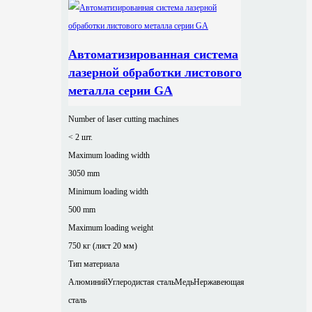
Автоматизированная система
лазерной обработки листового
металла серии GA
Number of laser cutting machines
< 2 шт.
Maximum loading width
3050 mm
Minimum loading width
500 mm
Maximum loading weight
750 кг (лист 20 мм)
Тип материала
Алюминий
Углеродистая сталь
Медь
Нержавеющая
сталь