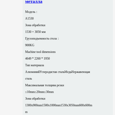
металла
Модель：
A1530
Зона обработки
1530 × 3050 мм
Грузоподъемность стола：
900KG
Machine tool dimensions
4649 * 2260 * 1950
Тип материала
Алюминий
Углеродистая сталь
Медь
Нержавеющая
сталь
Максимальная толщина резки
≤10mm
≤20mm
≤30mm
Зона обработки
1300x900mm
1500x1000mm
1530x3050mm
600x600m
m