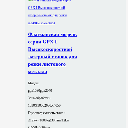
Флагманская модель
серии GPX I
Высокоскоростной
лазерный станок для
резки листового
металла
Модель
gpx1530
gpx2040
Зона обработки
1530X3050
2030X4050
Грузоподъемность стола：
≤12kw (1000kg)30mm
≤12kw
(1900kg) 30mm