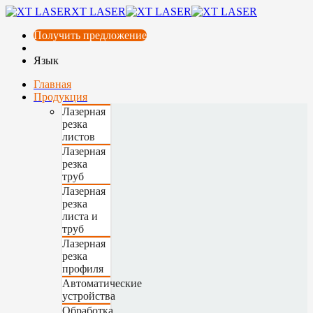
XT LASER
Получить предложение
Язык
Главная
Продукция
Лазерная
резка
листов
Лазерная
резка
труб
Лазерная
резка
листа и
труб
Лазерная
резка
профиля
Автоматические
устройства
Обработка