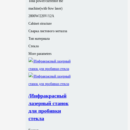
Total power/currentof the
machine(with 6ow laser)
2800W/220V/12A
Cabinet structure
Сварка листового металла
Тип материала
Стекло
More parameters
/Инфракрасный
лазерный станок
для пробивки
стекла