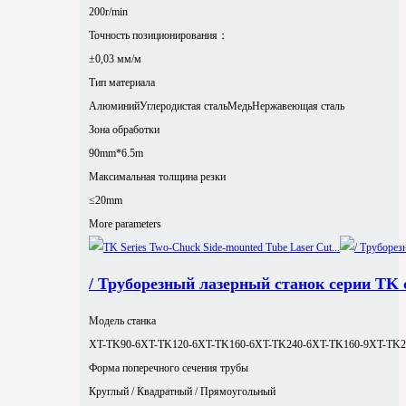
200r/min
Точность позиционирования：
±0,03 мм/м
Тип материала
Алюминий
Углеродистая сталь
Медь
Нержавеющая сталь
Зона обработки
90mm*6.5m
Максимальная толщина резки
≤20mm
More parameters
/ Труборезный лазерный станок серии TK
Модель станка
XT-TK90-6
XT-TK120-6
XT-TK160-6
XT-TK240-6
XT-TK160-9
XT-TK2
Форма поперечного сечения трубы
Круглый / Квадратный / Прямоугольный