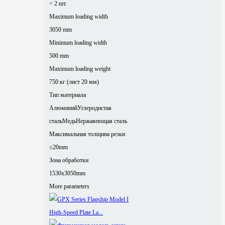
< 2 шт.
Maximum loading width
3050 mm
Minimum loading width
500 mm
Maximum loading weight
750 кг (лист 20 мм)
Тип материала
Алюминий
Углеродистая
сталь
Медь
Нержавеющая сталь
Максимальная толщина резки
≤20mm
Зона обработки
1530x3050mm
More parameters