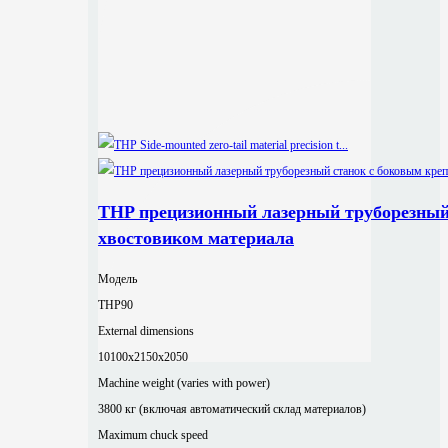
THP прецизионный лазерный труборезный
хвостовиком материала
Модель
THP90
External dimensions
10100x2150x2050
Machine weight (varies with power)
3800 кг (включая автоматический склад материалов)
Maximum chuck speed