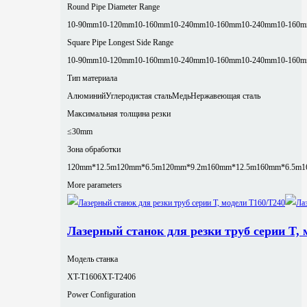
Round Pipe Diameter Range
10-90mm
10-120mm
10-160mm
10-240mm
10-160mm
10-240mm
10-160
Square Pipe Longest Side Range
10-90mm
10-120mm
10-160mm
10-240mm
10-160mm
10-240mm
10-160
Тип материала
Алюминий
Углеродистая сталь
Медь
Нержавеющая сталь
Максимальная толщина резки
≤30mm
Зона обработки
120mm*12.5m
120mm*6.5m
120mm*9.2m
160mm*12.5m
160mm*6.5m
1
More parameters
Лазерный станок для резки труб серии T, 
Модель станка
XT-T1606
XT-T2406
Power Configuration