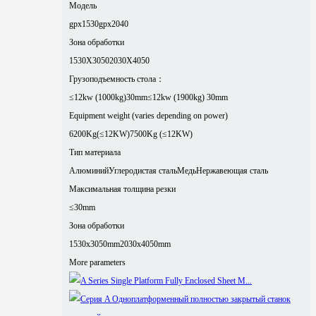
Модель
gpx1530
gpx2040
Зона обработки
1530X3050
2030X4050
Грузоподъемность стола：
≤12kw (1000kg)30mm
≤12kw (1900kg) 30mm
Equipment weight (varies depending on power)
6200Kg(≤12KW)
7500Kg (≤12KW)
Тип материала
Алюминий
Углеродистая сталь
Медь
Нержавеющая сталь
Максимальная толщина резки
≤30mm
Зона обработки
1530x3050mm
2030x4050mm
More parameters