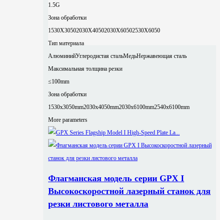
1.5G
Зона обработки
1530X3050
2030X4050
2030X6050
2530X6050
Тип материала
Алюминий
Углеродистая сталь
Медь
Нержавеющая сталь
Максимальная толщина резки
≤100mm
Зона обработки
1530x3050mm
2030x4050mm
2030x6100mm
2540x6100mm
More parameters
Флагманская модель серии GPX I
Высокоскоростной лазерный станок для
резки листового металла