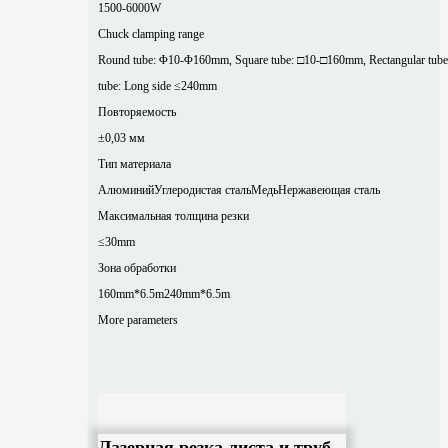
1500-6000W
Chuck clamping range
Round tube: Φ10-Φ160mm, Square tube: □10-□160mm, Rectangular tube
tube: Long side ≤240mm
Повторяемость
±0,03 мм
Тип материала
Алюминий
Углеродистая сталь
Медь
Нержавеющая сталь
Максимальная толщина резки
≤30mm
Зона обработки
160mm*6.5m
240mm*6.5m
More parameters
Лазерная резка листа и труб