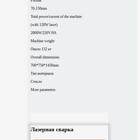
Format
70-150mm
Total power/current of the machine
(with 120W laser)
2000W/220V/9A
Machine weight
Около 132 кг
Overall dimensions
700*750*1450mm
Тип материала
Стекло
More parameters
Лазерная сварка