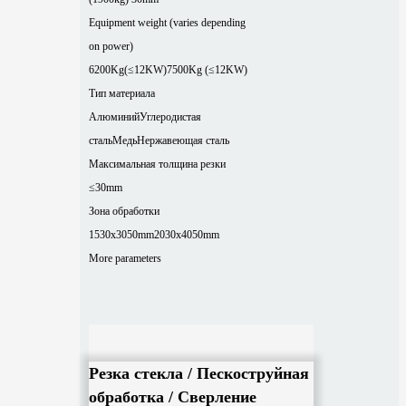
Equipment weight (varies depending
on power)
6200Kg(≤12KW)
7500Kg (≤12KW)
Тип материала
Алюминий
Углеродистая
сталь
Медь
Нержавеющая сталь
Максимальная толщина резки
≤30mm
Зона обработки
1530x3050mm
2030x4050mm
More parameters
Резка стекла / Пескоструйная
обработка / Сверление