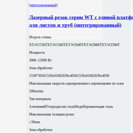
Лазерный резак серии WT с единой платф
для листов и труб (интегрированный)
Модель станка
XT-W1530T
XT-W1560T
XT-W2040T
XT-W2060T
XT-W2560T
Мощность
3000–12000 Вт
Зона обработки
1530*3050
1530x6100
2030x4050
1530x6100
2030x4050
Максимальная скорость одновременного перемещения по осям
100m/min
Тип материала
Алюминий
Углеродистая сталь
Медь
Нержавеющая сталь
Максимальная толщина резки
≤50mm
Зона обработки