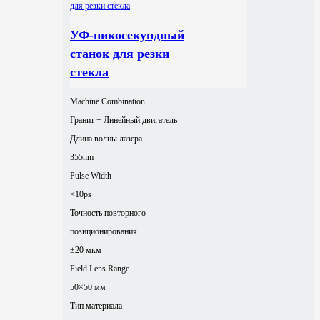
УФ-пикосекундный
станок для резки
стекла
Machine Combination
Гранит + Линейный двигатель
Длина волны лазера
355nm
Pulse Width
<10ps
Точность повторного
позиционирования
±20 мкм
Field Lens Range
50×50 мм
Тип материала