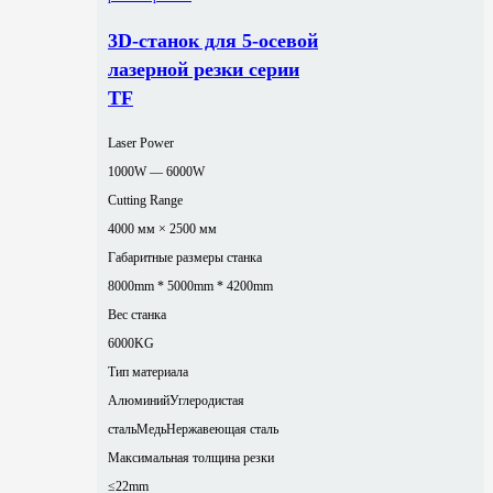
3D-станок для 5-осевой
лазерной резки серии
TF
Laser Power
1000W — 6000W
Cutting Range
4000 мм × 2500 мм
Габаритные размеры станка
8000mm * 5000mm * 4200mm
Вес станка
6000KG
Тип материала
Алюминий
Углеродистая
сталь
Медь
Нержавеющая сталь
Максимальная толщина резки
≤22mm