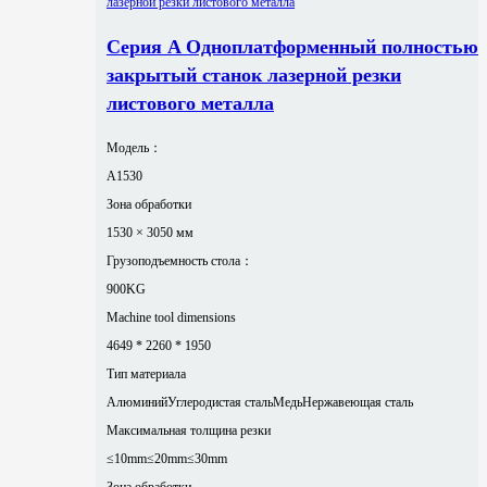
Серия A Одноплатформенный полностью
закрытый станок лазерной резки
листового металла
Модель：
A1530
Зона обработки
1530 × 3050 мм
Грузоподъемность стола：
900KG
Machine tool dimensions
4649 * 2260 * 1950
Тип материала
Алюминий
Углеродистая сталь
Медь
Нержавеющая сталь
Максимальная толщина резки
≤10mm
≤20mm
≤30mm
Зона обработки