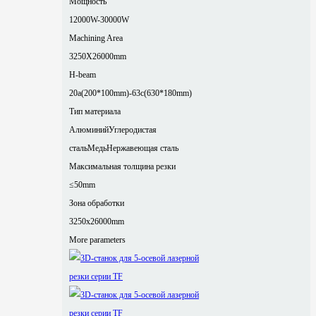
Мощность
12000W-30000W
Machining Area
3250X26000mm
H-beam
20a(200*100mm)-63c(630*180mm)
Тип материала
Алюминий
Углеродистая
сталь
Медь
Нержавеющая сталь
Максимальная толщина резки
≤50mm
Зона обработки
3250x26000mm
More parameters