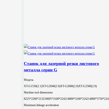
Станок для лазерной резки листового
металла серии G
Модель
XT-G1530(2.1)
XT-G2040(2.0)
XT-G2060(2.0)
XT-G2560(2.0)
Machine tool dimensions
8225*2260*2132
10605*3160*2242
14800*3160*2242
14800*3750*224
Maximum linkage acceleration